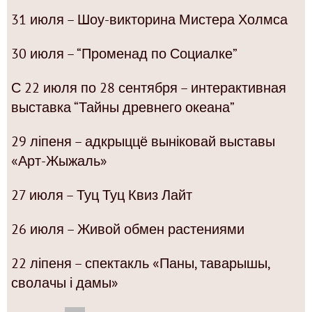
31 июля – Шоу-викторина Мистера Холмса
30 июля – “Променад по Социалке”
С 22 июля по 28 сентября – интерактивная
выставка “Тайны древнего океана”
29 ліпеня – адкрыццё выніковай выставы
«Арт-Жыжаль»
27 июля – Туц Туц Квиз Лайт
26 июля – Живой обмен растениями
22 ліпеня – спектакль «Паны, таварышы,
сволачы і дамы»