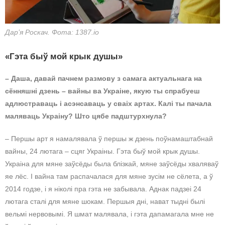
Дар’я Роскач. Фота: 1387.io
«Гэта быў мой крык душы»
– Даша, давай пачнем размову з самага актуальнага на
сённяшні дзень – вайны ва Украіне, якую ты спрабуеш
адлюстраваць і асэнсаваць у сваіх артах. Калі ты пачала
маляваць Украіну? Што цябе падштурхнула?
– Першы арт я намалявала ў першы ж дзень поўнамаштабнай
вайны, 24 лютага – сцяг Украіны. Гэта быў мой крык душы.
Украіна для мяне заўсёды была блізкай, мяне заўсёды хваляваў
яе лёс. І вайна там распачалася для мяне зусім не сёлета, а ў
2014 годзе, і я ніколі пра гэта не забывала. Аднак падзеі 24
лютага сталі для мяне шокам. Першыя дні, нават тыдні былі
вельмі нервовымі. Я шмат малявала, і гэта дапамагала мне не