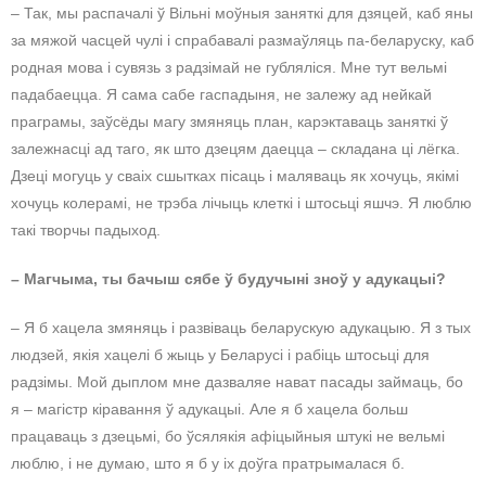
– Так, мы распачалі ў Вільні моўныя заняткі для дзяцей, каб яны
за мяжой часцей чулі і спрабавалі размаўляць па-беларуску, каб
родная мова і сувязь з радзімай не губляліся. Мне тут вельмі
падабаецца. Я сама сабе гаспадыня, не залежу ад нейкай
праграмы, заўсёды магу змяняць план, карэктаваць заняткі ў
залежнасці ад таго, як што дзецям даецца – складана ці лёгка.
Дзеці могуць у сваіх сшытках пісаць і маляваць як хочуць, якімі
хочуць колерамі, не трэба лічыць клеткі і штосьці яшчэ. Я люблю
такі творчы падыход.
– Магчыма, ты бачыш сябе ў будучыні зноў у адукацыі?
– Я б хацела змяняць і развіваць беларускую адукацыю. Я з тых
людзей, якія хацелі б жыць у Беларусі і рабіць штосьці для
радзімы. Мой дыплом мне дазваляе нават пасады займаць, бо
я – магістр кіравання ў адукацыі. Але я б хацела больш
працаваць з дзецьмі, бо ўсялякія афіцыйныя штукі не вельмі
люблю, і не думаю, што я б у іх доўга пратрымалася б.