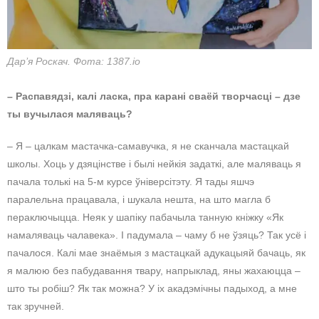
Дар’я Роскач. Фота: 1387.io
– Распавядзі, калі ласка, пра карані сваёй творчасці – дзе
ты вучылася маляваць?
– Я – цалкам мастачка-самавучка, я не сканчала мастацкай
школы. Хоць у дзяцінстве і былі нейкія задаткі, але маляваць я
пачала толькі на 5-м курсе ўніверсітэту. Я тады яшчэ
паралельна працавала, і шукала нешта, на што магла б
пераключыцца. Неяк у шапіку пабачыла танную кніжку «Як
намаляваць чалавека». І падумала – чаму б не ўзяць? Так усё і
пачалося. Калі мае знаёмыя з мастацкай адукацыяй бачаць, як
я малюю без пабудавання твару, напрыклад, яны жахаюцца –
што ты робіш? Як так можна? У іх акадэмічны падыход, а мне
так зручней.