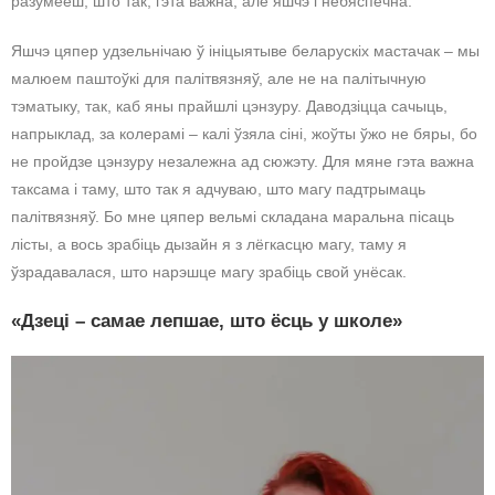
разумееш, што так, гэта важна, але яшчэ і небяспечна.
Яшчэ цяпер удзельнічаю ў ініцыятыве беларускіх мастачак – мы
малюем паштоўкі для палітвязняў, але не на палітычную
тэматыку, так, каб яны прайшлі цэнзуру. Даводзіцца сачыць,
напрыклад, за колерамі – калі ўзяла сіні, жоўты ўжо не бяры, бо
не пройдзе цэнзуру незалежна ад сюжэту. Для мяне гэта важна
таксама і таму, што так я адчуваю, што магу падтрымаць
палітвязняў. Бо мне цяпер вельмі складана маральна пісаць
лісты, а вось зрабіць дызайн я з лёгкасцю магу, таму я
ўзрадавалася, што нарэшце магу зрабіць свой унёсак.
«Дзеці – самае лепшае, што ёсць у школе»