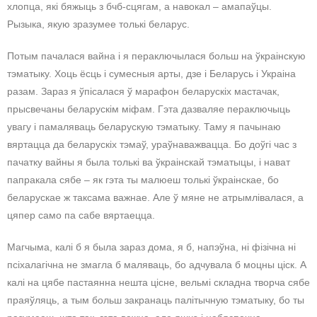
хлопца, які бяжыць з бчб-сцягам, а навокал – амапаўцы.
Рызыка, якую зразумее толькі беларус.
Потым пачалася вайна і я пераключылася больш на ўкраінскую
тэматыку. Хоць ёсць і сумесныя арты, дзе і Беларусь і Украіна
разам. Зараз я ўпісалася ў марафон беларускіх мастачак,
прысвечаны беларускім міфам. Гэта дазваляе пераключыць
увагу і памаляваць беларускую тэматыку. Таму я пачынаю
вяртацца да беларускіх тэмаў, ураўнаважвацца. Бо доўгі час з
пачатку вайны я была толькі ва ўкраінскай тэматыцы, і нават
папракала сябе – як гэта ты малюеш толькі ўкраінскае, бо
беларускае ж таксама важнае. Але ў мяне не атрымлівалася, а
цяпер само па сабе вяртаецца.
Магчыма, калі б я была зараз дома, я б, напэўна, ні фізічна ні
псіхалагічна не змагла б маляваць, бо адчувала б моцны ціск. А
калі на цябе пастаянна нешта цісне, вельмі складна творча сябе
праяўляць, а тым больш закранаць палітычную тэматыку, бо ты