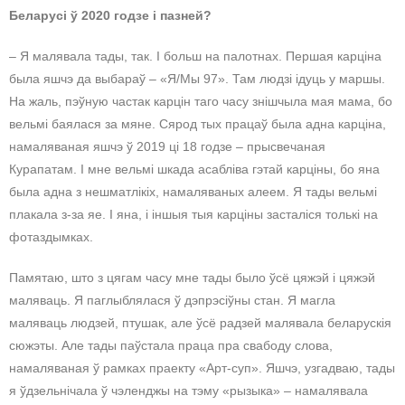
Беларусі ў 2020 годзе і пазней?
– Я малявала тады, так. І больш на палотнах. Першая карціна
была яшчэ да выбараў – «Я/Мы 97». Там людзі ідуць у маршы.
На жаль, пэўную частак карцін таго часу знішчыла мая мама, бо
вельмі баялася за мяне. Сярод тых працаў была адна карціна,
намаляваная яшчэ ў 2019 ці 18 годзе – прысвечаная
Курапатам. І мне вельмі шкада асабліва гэтай карціны, бо яна
была адна з нешматлікіх, намаляваных алеем. Я тады вельмі
плакала з-за яе. І яна, і іншыя тыя карціны засталіся толькі на
фотаздымках.
Памятаю, што з цягам часу мне тады было ўсё цяжэй і цяжэй
маляваць. Я паглыблялася ў дэпрэсіўны стан. Я магла
маляваць людзей, птушак, але ўсё радзей малявала беларускія
сюжэты. Але тады паўстала праца пра свабоду слова,
намаляваная ў рамках праекту «Арт-суп». Яшчэ, узгадваю, тады
я ўдзельнічала ў чэленджы на тэму «рызыка» – намалявала