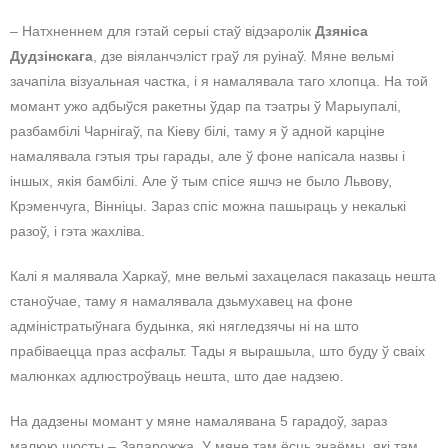
– Натхненнем для гэтай серыі стаў відэаролік
Дзяніса
Дудзінскага
, дзе віяланчэліст граў ля руінаў. Мяне вельмі
зачапіла візуальная частка, і я намалявала таго хлопца. На той
момант ужо адбыўся ракетны ўдар па тэатры ў Марыупалі,
разбамбілі Чарнігаў, па Кіеву білі, таму я ў адной карціне
намалявала гэтыя тры гарады, але ў фоне напісала назвы і
іншых, якія бамбілі. Але ў тым спісе яшчэ не было Львову,
Крэменчуга, Вінніцы. Зараз спіс можна пашыраць у некалькі
разоў, і гэта жахліва.
Калі я малявала Харкаў, мне вельмі захацелася паказаць нешта
станоўчае, таму я намалявала дзьмухавец на фоне
адміністратыўнага будынка, які нягледзячы ні на што
прабіваецца праз асфальт. Тады я вырашыла, што буду ў сваіх
малюнках адлюстроўваць нешта, што дае надзею.
На дадзены момант у мяне намалявана 5 гарадоў, зараз
малюю шосты – Запарожжа. У мяне там ёсць знаёмы, які там