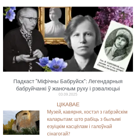
Падкаст “Міфічны Бабруйск”: Легендарныя
бабруйчанкі ў жаночым руху і рэвалюцыі
03.09.2025
ЦІКАВАЕ
Музей, кавярня, хостэл з габрэйскім
каларытам: што рабіць з былымі
езуіцкім касцёлам і галоўнай
сінагогай?