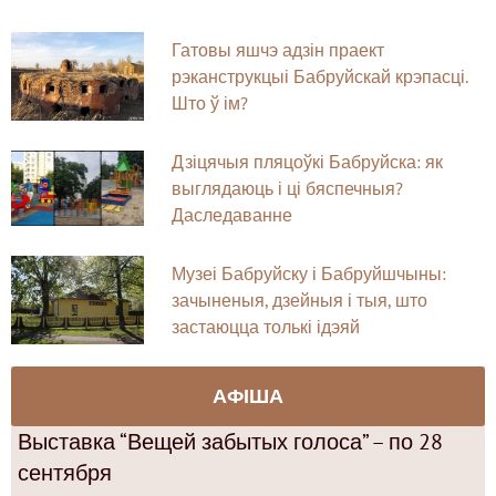
Гатовы яшчэ адзін праект
рэканструкцыі Бабруйскай крэпасці.
Што ў ім?
Дзіцячыя пляцоўкі Бабруйска: як
выглядаюць і ці бяспечныя?
Даследаванне
Музеі Бабруйску і Бабруйшчыны:
зачыненыя, дзейныя і тыя, што
застаюцца толькі ідэяй
АФІША
Выставка “Вещей забытых голоса” – по 28
сентября