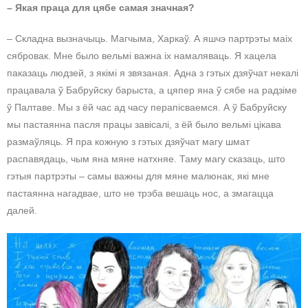
– Якая праца для цябе самая значная?
– Складна вызначыць. Магчыма, Харкаў. А яшчэ партрэты маіх
сябровак. Мне было вельмі важна іх намаляваць. Я хацела
паказаць людзей, з якімі я звязаная. Адна з гэтых дзяўчат некалі
працавала ў Бабруйску барыста, а цяпер яна ў сябе на радзіме
ў Палтаве. Мы з ёй час ад часу перапісваемся. А ў Бабруйску
мы пастаянна пасля працы завісалі, з ёй было вельмі цікава
размаўляць. Я пра кожную з гэтых дзяўчат магу шмат
распавядаць, чым яна мяне натхняе. Таму магу сказаць, што
гэтыя партрэты – самы важны для мяне малюнак, які мне
пастаянна нагадвае, што не трэба вешаць нос, а змагацца
далей.