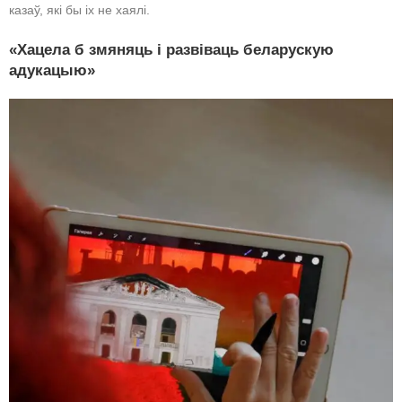
казаў, які бы іх не хаялі.
«Хацела б змяняць і развіваць беларускую
адукацыю»