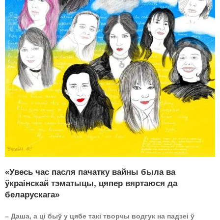
«Увесь час пасля пачатку вайны была ва
ўкраінскай тэматыцы, цяпер вяртаюся да
беларускага»
– Даша, а ці быў у цябе такі творчы водгук на падзеі ў