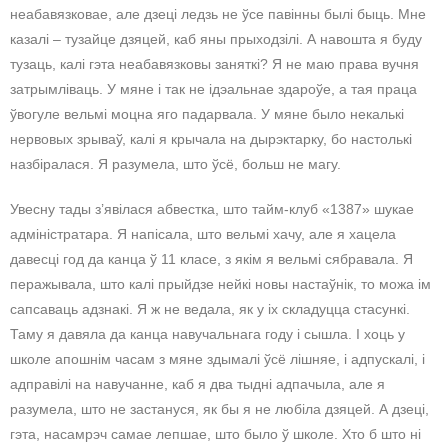
неабавязковае, але дзеці ледзь не ўсе павінны былі быць. Мне
казалі – тузайце дзяцей, каб яны прыходзілі. А навошта я буду
тузаць, калі гэта неабавязковы заняткі? Я не маю права вучня
затрымліваць. У мяне і так не ідэальнае здароўе, а тая праца
ўвогуле вельмі моцна яго падарвала. У мяне было некалькі
нервовых зрываў, калі я крычала на дырэктарку, бо настолькі
назбіралася. Я разумела, што ўсё, больш не магу.
Увесну тады з’явілася абвестка, што тайм-клуб «1387» шукае
адміністратара. Я напісала, што вельмі хачу, але я хацела
давесці год да канца ў 11 класе, з якім я вельмі сябравала. Я
перажывала, што калі прыйдзе нейкі новы настаўнік, то можа ім
сапсаваць адзнакі. Я ж не ведала, як у іх складуцца стасункі.
Таму я давяла да канца навучальнага году і сышла. І хоць у
школе апошнім часам з мяне здымалі ўсё лішняе, і адпускалі, і
адправілі на навучанне, каб я два тыдні адпачыла, але я
разумела, што не застануся, як бы я не любіла дзяцей. А дзеці,
гэта, насамрэч самае лепшае, што было ў школе. Хто б што ні