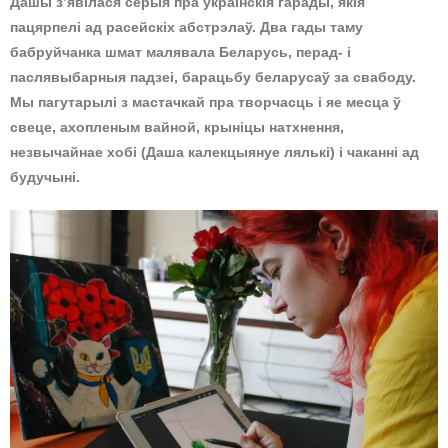
Дашы з’явілася серыя пра ўкраінскія гарады, якія
пацярпелі ад расейскіх абстрэлаў. Два гады таму
бабруйчанка шмат малявала Беларусь, перад- і
паслявыбарныя падзеі, барацьбу беларусаў за свабоду.
Мы пагутарылі з мастачкай пра творчасць і яе месца ў
свеце, ахопленым вайной, крыніцы натхнення,
незвычайнае хобі (Даша калекцыянуе лялькі) і чаканні ад
будучыні.