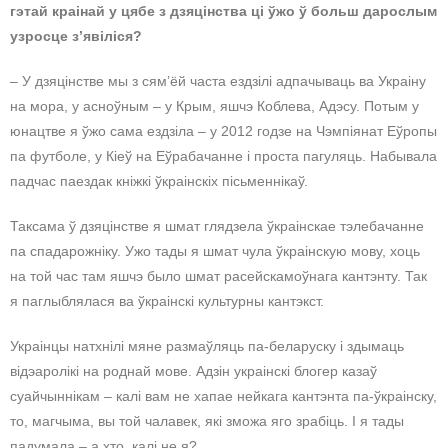
гэтай краінай у цябе з дзяцінства ці ўжо ў больш дарослым
узросце з’явіліся?
– У дзяцінстве мы з сям’ёй часта ездзілі адпачываць ва Украіну
на мора, у асноўным – у Крым, яшчэ Коблева, Адэсу. Потым у
юнацтве я ўжо сама ездзіла – у 2012 годзе на Чэмпіянат Еўропы
па футболе, у Кіеў на Еўрабачанне і проста пагуляць. Набывала
падчас паездак кніжкі ўкраінскіх пісьменнікаў.
Таксама ў дзяцінстве я шмат глядзела ўкраінскае тэлебачанне
па спадарожніку. Ужо тады я шмат чула ўкраінскую мову, хоць
на той час там яшчэ было шмат расейскамоўнага кантэнту. Так
я паглыблялася ва ўкраінскі культурны кантэкст.
Украінцы натхнілі мяне размаўляць па-беларуску і здымаць
відэаролікі на роднай мове. Адзін украінскі блогер казаў
суайчыннікам – калі вам не хапае нейкага кантэнта па-ўкраінску,
то, магчыма, вы той чалавек, які зможа яго зрабіць. І я тады
падумала – а хто, калі не я?