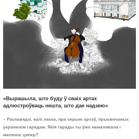
«Вырашыла, што буду ў сваіх артах
адлюстроўваць нешта, што дае надзею»
– Распавядзі, калі ласка, пра серыю артаў, прысвечаных
украінскім гарадам. Якія гарады ты ўжо намалявала і
малюеш цяпер?