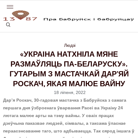
Людзі
«УКРАІНА НАТХНІЛА МЯНЕ
РАЗМАЎЛЯЦЬ ПА-БЕЛАРУСКУ».
ГУТАРЫМ З МАСТАЧКАЙ ДАР’ЯЙ
РОСКАЧ, ЯКАЯ МАЛЮЕ ВАЙНУ
18 ліпеня, 2022
Дар’я Роскач, 30-гадовая мастачка з Бабруйска з самага
першага дня ўзброенага ўварвання Расеі ва Украіну 24
лютага малюе арты на тэму вайны. У сваіх працах
дзеўчына паказвае людзей, сімвалы, а таксама ўласнае
пераасэнсаванне таго, што адбываецца. Так сярод іншага ў