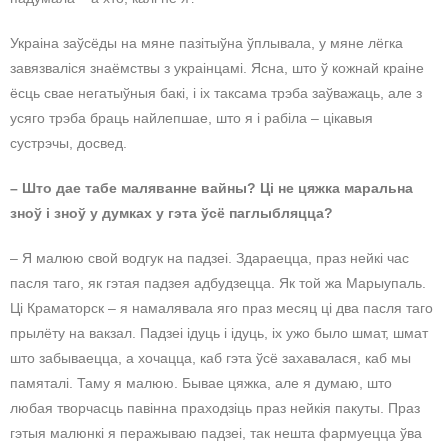
Украіна заўсёды на мяне пазітыўна ўплывала, у мяне лёгка
завязваліся знаёмствы з украінцамі. Ясна, што ў кожнай краіне
ёсць свае негатыўныя бакі, і іх таксама трэба заўважаць, але з
усяго трэба браць найлепшае, што я і рабіла – цікавыя
сустрэчы, досвед.
– Што дае табе маляванне вайны? Ці не цяжка маральна
зноў і зноў у думках у гэта ўсё паглыбляцца?
– Я малюю свой водгук на падзеі. Здараецца, праз нейкі час
пасля таго, як гэтая падзея адбудзецца. Як той жа Марыупаль.
Ці Краматорск – я намалявала яго праз месяц ці два пасля таго
прылёту на вакзал. Падзеі ідуць і ідуць, іх ужо было шмат, шмат
што забываецца, а хочацца, каб гэта ўсё захавалася, каб мы
памяталі. Таму я малюю. Бывае цяжка, але я думаю, што
любая творчасць павінна праходзіць праз нейкія пакуты. Праз
гэтыя малюнкі я перажываю падзеі, так нешта фармуецца ўва