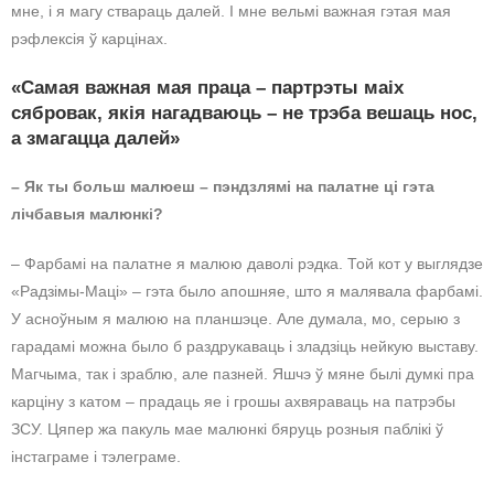
мне, і я магу ствараць далей. І мне вельмі важная гэтая мая
рэфлексія ў карцінах.
«Самая важная мая праца – партрэты маіх
сябровак, якія нагадваюць – не трэба вешаць нос,
а змагацца далей»
– Як ты больш малюеш – пэндзлямі на палатне ці гэта
лічбавыя малюнкі?
– Фарбамі на палатне я малюю даволі рэдка. Той кот у выглядзе
«Радзімы-Маці» – гэта было апошняе, што я малявала фарбамі.
У асноўным я малюю на планшэце. Але думала, мо, серыю з
гарадамі можна было б раздрукаваць і зладзіць нейкую выставу.
Магчыма, так і зраблю, але пазней. Яшчэ ў мяне былі думкі пра
карціну з катом – прадаць яе і грошы ахвяраваць на патрэбы
ЗСУ. Цяпер жа пакуль мае малюнкі бяруць розныя паблікі ў
інстаграме і тэлеграме.