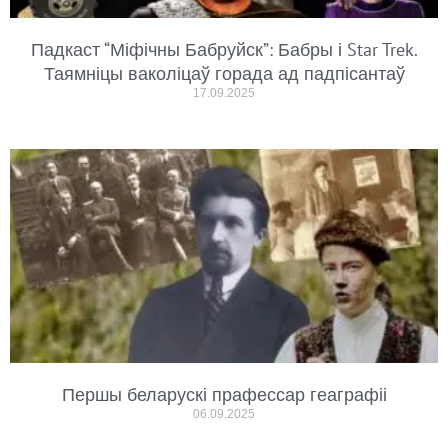
Падкаст “Міфічны Бабруйск”: Бабры і Star Trek.
Таямніцы ваколіцаў горада ад падпісантаў
17.09.2025
Першы беларускі прафессар геаграфіі
06.09.2025