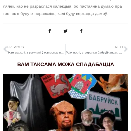
лялек, каб не разраслася калекцыя, бо пастаянна думаю пра
тое, як я буду іх перавозіць, калі буду вяртацца дамоў.
PREVIOUS
NEXT
“Нам сказалі: з рэгуламі ў манастыр не заходзіць”. Гісторыі пра “чырвоныя жыгулі” і сродкі гігіены
Раім песні, створаныя бабруйчанамі. Суб’ектыўны топ, ад поп-музыкі да рэп-метала
ВАМ ТАКСАМА МОЖА СПАДАБАЦЦА