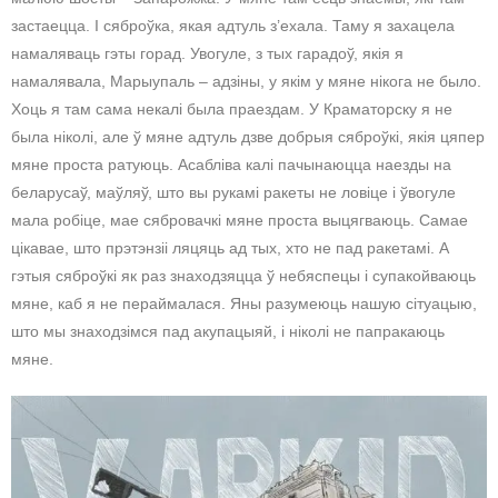
застаецца. І сяброўка, якая адтуль з’ехала. Таму я захацела
намаляваць гэты горад. Увогуле, з тых гарадоў, якія я
намалявала, Марыупаль – адзіны, у якім у мяне нікога не было.
Хоць я там сама некалі была праездам. У Краматорску я не
была ніколі, але ў мяне адтуль дзве добрыя сяброўкі, якія цяпер
мяне проста ратуюць. Асабліва калі пачынаюцца наезды на
беларусаў, маўляў, што вы рукамі ракеты не ловіце і ўвогуле
мала робіце, мае сябровачкі мяне проста выцягваюць. Самае
цікавае, што прэтэнзіі ляцяць ад тых, хто не пад ракетамі. А
гэтыя сяброўкі як раз знаходзяцца ў небяспецы і супакойваюць
мяне, каб я не пераймалася. Яны разумеюць нашую сітуацыю,
што мы знаходзімся пад акупацыяй, і ніколі не папракаюць
мяне.