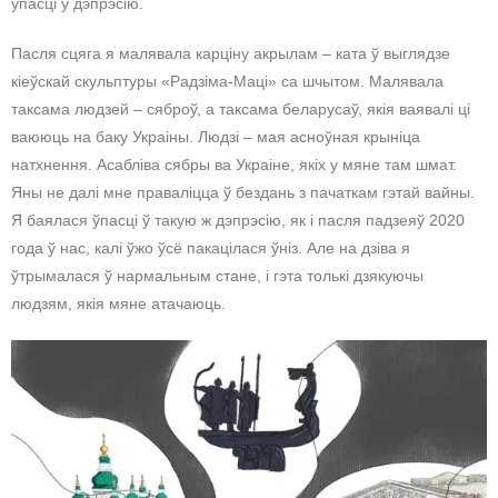
ўпасці ў дэпрэсію.
Пасля сцяга я малявала карціну акрылам – ката ў выглядзе
кіеўскай скульптуры «Радзіма-Маці» са шчытом. Малявала
таксама людзей – сяброў, а таксама беларусаў, якія ваявалі ці
ваююць на баку Украіны. Людзі – мая асноўная крыніца
натхнення. Асабліва сябры ва Украіне, якіх у мяне там шмат.
Яны не далі мне праваліцца ў бездань з пачаткам гэтай вайны.
Я баялася ўпасці ў такую ж дэпрэсію, як і пасля падзеяў 2020
года ў нас, калі ўжо ўсё пакацілася ўніз. Але на дзіва я
ўтрымалася ў нармальным стане, і гэта толькі дзякуючы
людзям, якія мяне атачаюць.