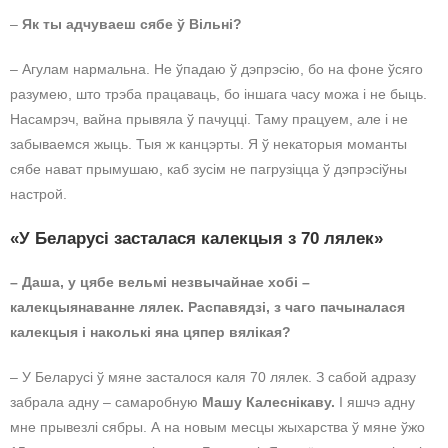
–
Як ты адчуваеш сябе ў Вільні?
– Агулам нармальна. Не ўпадаю ў дэпрэсію, бо на фоне ўсяго
разумею, што трэба працаваць, бо іншага часу можа і не быць.
Насамрэч, вайна прывяла ў пачуцці. Таму працуем, але і не
забываемся жыць. Тыя ж канцэрты. Я ў некаторыя моманты
сябе нават прымушаю, каб зусім не пагрузіцца ў дэпрэсіўны
настрой.
«У Беларусі засталася калекцыя з 70 лялек»
– Даша, у цябе вельмі незвычайнае хобі –
калекцыянаванне лялек. Распавядзі, з чаго пачыналася
калекцыя і наколькі яна цяпер вялікая?
– У Беларусі ў мяне засталося каля 70 лялек. З сабой адразу
забрала адну – самаробную
Машу
Калеснікаву.
І яшчэ адну
мне прывезлі сябры. А на новым месцы жыхарства ў мяне ўжо