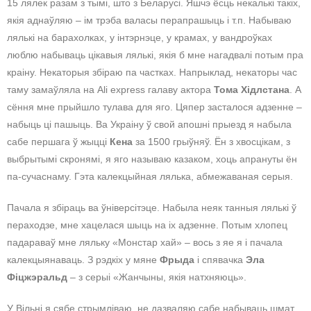
15 лялек разам з тымі, што з Беларусі. Яшчэ ёсць некалькі такіх,
якія аднаўляю – ім трэба валасы перапрашыць і т.п. Набываю
лялькі на барахолках, у інтэрнэце, у крамах, у вандроўках
люблю набываць цікавыя лялькі, якія б мне нагадвалі потым пра
краіну. Некаторыя збіраю па частках. Напрыклад, некаторы час
таму замаўляла на Ali express галаву актора
Тома Хідлстана
. А
сёння мне прыйшло тулава для яго. Цяпер засталося адзенне –
набыць ці пашыць. Ва Украіну ў свой апошні прыезд я набыла
сабе першага ў жыцці
Кена
за 1500 грыўняў. Ён з хвосцікам, з
выбрытымі скронямі, я яго называю казаком, хоць апрануты ён
па-сучаснаму. Гэта калекцыйная лялька, абмежаваная серыя.
Пачала я збіраць ва ўніверсітэце. Набыла неяк танныя лялькі ў
пераходзе, мне хацелася шыць на іх адзенне. Потым хлопец
падараваў мне ляльку «Монстар хай» – вось з яе я і пачала
калекцыянаваць. З рэдкіх у мяне
Фрыда
і спявачка
Эла
Фіцжэральд
– з серыі «Жанчыны, якія натхняюць».
У Вільні я сябе стрымліваю, не дазваляю сабе набываць шмат