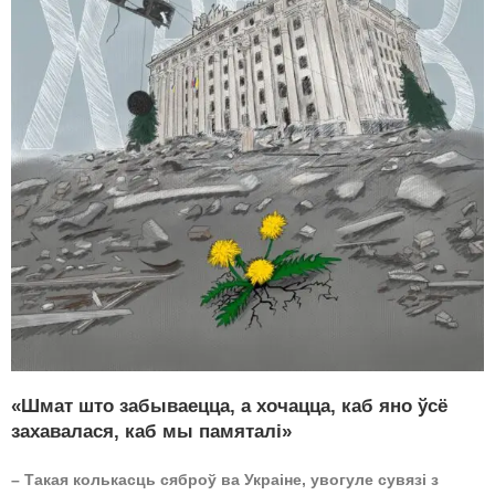
«Шмат што забываецца, а хочацца, каб яно ўсё
захавалася, каб мы памяталі»
– Такая колькасць сяброў ва Украіне, увогуле сувязі з