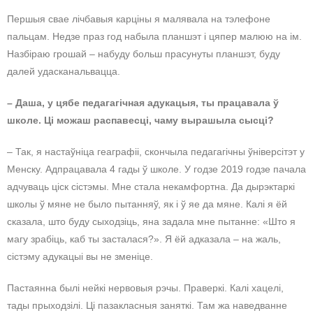
Першыя свае лічбавыя карціны я малявала на тэлефоне
пальцам. Недзе праз год набыла планшэт і цяпер малюю на ім.
Назбіраю грошай – набуду больш прасунуты планшэт, буду
далей удасканальвацца.
– Даша, у цябе педагагічная адукацыя, ты працавала ў
школе. Ці можаш распавесці, чаму вырашыла сысці?
– Так, я настаўніца геаграфіі, скончыла педагагічны ўніверсітэт у
Менску. Адпрацавала 4 гады ў школе. У годзе 2019 годзе пачала
адчуваць ціск сістэмы. Мне стала некамфортна. Да дырэктаркі
школы ў мяне не было пытанняў, як і ў яе да мяне. Калі я ёй
сказала, што буду сыходзіць, яна задала мне пытанне: «Што я
магу зрабіць, каб ты засталася?». Я ёй адказала – на жаль,
сістэму адукацыі вы не зменіце.
Пастаянна былі нейкі нервовыя рэчы. Праверкі. Калі хацелі,
тады прыходзілі. Ці пазакласныя заняткі. Там жа наведванне