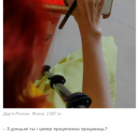
Дар’я Роскач. Фота: 1387.io
– З дзецьмі ты і цяпер працягваеш працаваць?