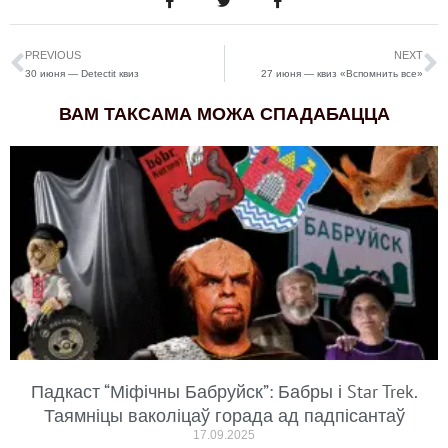
PREVIOUS
NEXT
30 июня — Detectit квиз
27 июня — квиз «Вспомнить все»
ВАМ ТАКСАМА МОЖА СПАДАБАЦЦА
Падкаст “Міфічны Бабруйск”: Бабры і Star Trek.
Таямніцы ваколіцаў горада ад падпісантаў
17.09.2025