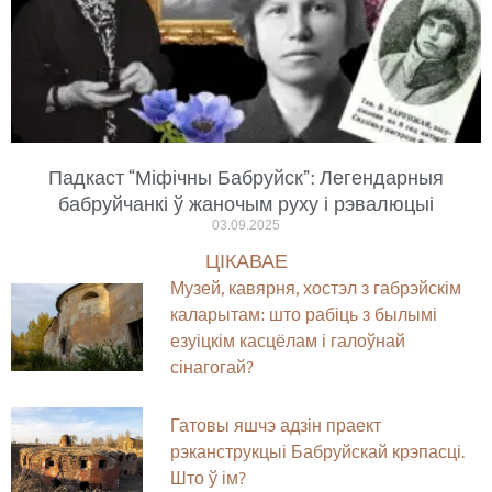
Падкаст “Міфічны Бабруйск”: Легендарныя
бабруйчанкі ў жаночым руху і рэвалюцыі
03.09.2025
ЦІКАВАЕ
Музей, кавярня, хостэл з габрэйскім
каларытам: што рабіць з былымі
езуіцкім касцёлам і галоўнай
сінагогай?
Гатовы яшчэ адзін праект
рэканструкцыі Бабруйскай крэпасці.
Што ў ім?