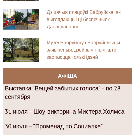
Дзіцячыя пляцоўкі Бабруйска: як
выглядаюць і ці бяспечныя?
Даследаванне
Музеі Бабруйску і Бабруйшчыны:
зачыненыя, дзейныя і тыя, што
застаюцца толькі ідэяй
АФІША
Выставка “Вещей забытых голоса” – по 28
сентября
31 июля – Шоу-викторина Мистера Холмса
30 июля – “Променад по Социалке”