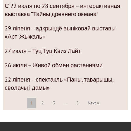
С 22 июля по 28 сентября – интерактивная
выставка “Тайны древнего океана”
29 ліпеня – адкрыццё выніковай выставы
«Арт-Жыжаль»
27 июля – Туц Туц Квиз Лайт
26 июля – Живой обмен растениями
22 ліпеня – спектакль «Паны, таварышы,
сволачы і дамы»
1
2
3
…
5
Next »