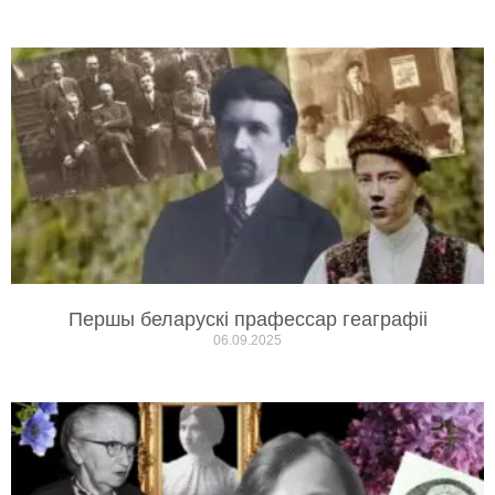
Першы беларускі прафессар геаграфіі
06.09.2025