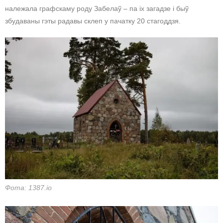
належала графскаму роду Забелаў – па іх загадзе і быў
збудаваны гэты радавы склеп у пачатку 20 стагоддзя.
Фота: 1387.io