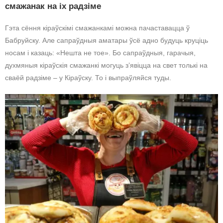
смажанак на іх радзіме
Гэта сёння кіраўскімі смажанкамі можна пачаставацца ў
Бабруйску. Але сапраўдныя аматары ўсё адно будуць круціць
носам і казаць: «Нешта не тое». Бо сапраўдныя, гарачыя,
духмяныя кіраўскія смажанкі могуць з’явіцца на свет толькі на
сваёй радзіме – у Кіраўску. То і выпраўляйся туды.