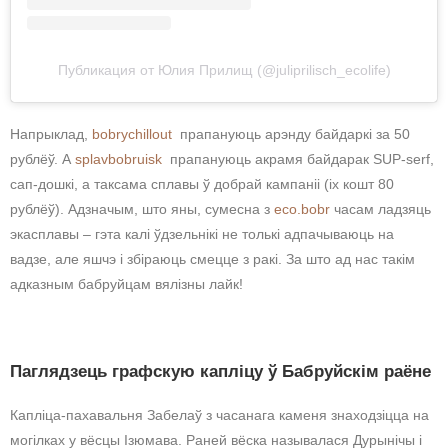
Публикация от Юлия Прилищ (@juliprilisch_ecolife)
Напрыклад,
bobrychillout
прапануюць арэнду байдаркі за 50
рублёў. А
splavbobruisk
прапануюць акрамя байдарак SUP-serf,
сап-дошкі, а таксама сплавы ў добрай кампаніі (іх кошт 80
рублёў). Адзначым, што яны, сумесна з
eco.bobr
часам ладзяць
экасплавы – гэта калі ўдзельнікі не толькі адпачываюць на
вадзе, але яшчэ і збіраюць смецце з ракі. За што ад нас такім
адказным бабруйцам вялізны лайк!
Паглядзець графскую капліцу ў Бабруйскім раёне
Капліца-пахавальня Забелаў з часанага каменя знаходзіцца на
могілках у вёсцы Ізюмава. Раней вёска называлася Дурынічы і