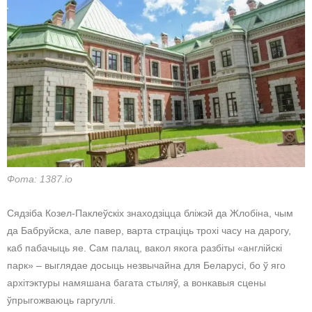
Фота: 1387.io
Сядзіба Козел-Паклеўскіх знаходзіцца бліжэй да Жлобіна, чым
да Бабруйска, але павер, варта страціць трохі часу на дарогу,
каб пабачыць яе. Сам палац, вакол якога разбіты «англійскі
парк» – выглядае досыць незвычайна для Беларусі, бо ў яго
архітэктуры намяшана багата стыляў, а вонкавыя сцены
ўпрыгожваюць гаргуллі.