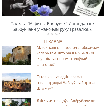
Падкаст “Міфічны Бабруйск”: Легендарныя
бабруйчанкі ў жаночым руху і рэвалюцыі
03.09.2025
ЦІКАВАЕ
Музей, кавярня, хостэл з габрэйскім
каларытам: што рабіць з былымі
езуіцкім касцёлам і галоўнай
сінагогай?
Гатовы яшчэ адзін праект
рэканструкцыі Бабруйскай крэпасці.
Што ў ім?
Дзіцячыя пляцоўкі Бабруйска: як