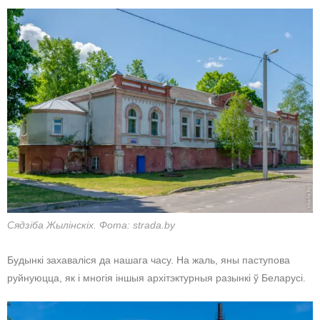
Сядзіба Жылінскіх. Фота: strada.by
Будынкі захаваліся да нашага часу. На жаль, яны паступова
руйнуюцца, як і многія іншыя архітэктурныя разынкі ў Беларусі.