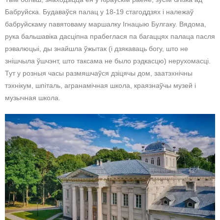
Бабруйска. Будаваўся палац у 18-19 стагоддзях і належаў
бабруйскаму павятоваму маршалку Ігнацыю Булгаку. Вядома,
рука бальшавіка дасціпна прабеглася па багаццях палаца пасля
рэвалюцыі, ды знайшла ўжытак (і дзякаваць богу, што не
знішчыла ўшчэнт, што таксама не было рэдкасцю) нерухомасці.
Тут у розныя часы размяшчаўся дзіцячы дом, заатэхнічны
тэхнікум, шпіталь, агранамічная школа, краязнаўчы музей і
музычная школа.