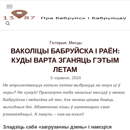
Гісторыя
,
Месцы
ВАКОЛІЦЫ БАБРУЙСКА І РАЁН:
КУДЫ ВАРТА ЗГАНЯЦЬ ГЭТЫМ
ЛЕТАМ
5 чэрвеня, 2024
Не атрымліваецца гэтым летам выбрацца на мора ці ў
горы? Не сумуй! Прапануем табе некалькі месцаў у межах
Бабруйска і недалёка ад яго, дзе можна цікава бавіць
выходныя дні. Абавязкова пішы ў каментарах свае
рэкамендацыі. А пакуль – паа-аа-ехалі!
Зладзіць сабе «загрузачны дзень» і наесціся