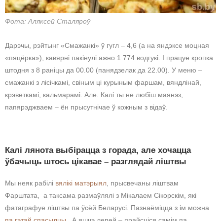
Фота: Аляксей Сталяроў
Дарэчы, рэйтынг «Смажанкі» ў гугл – 4,6 (а на яндэксе моцная
«пяцёрка»), кавярні пакінулі ажно 1 774 водгукі. І працуе кропка
штодня з 8 раніцы да 00.00 (панядзелак да 22.00). У меню –
смажанкі з лісічкамі, свіным ці курыным фаршам, вяндлінай,
крэветкамі, кальмарамі. Але. Калі ты не любіш маянэз,
папярэджваем – ён прысутнічае ў кожным з відаў.
Калі лянота выбірацца з горада, але хочацца
ўбачыць штось цікавае – разглядай ліштвы
Мы неяк рабілі
вялікі матэрыял
, прысвечаны ліштвам
Фарштата, а таксама размаўлялі з Мікалаем Сікорскім, які
фатаграфуе ліштвы па ўсёй Беларусі. Пазнаёміцца з ім можна
па гэтай спасылцы
. А яшчэ лепей – прайсціся самім па