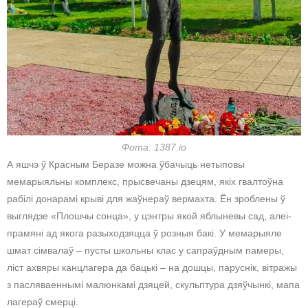
Фота: 1387.io
А яшчэ ў Красным Беразе можна ўбачыць нетыповы
мемарыяльны комплекс, прысвечаны дзецям, якіх гвалтоўна
рабілі донарамі крыві для жаўнераў вермахта. Ён зроблены ў
выглядзе «Плошчы сонца», у цэнтры якой яблыневы сад, алеі-
прамяні ад якога разыходзяцца ў розныя бакі. У мемарыяле
шмат сімвалаў – пусты школьны клас у сапраўдным памеры,
ліст ахвяры канцлагера да бацькі – на дошцы, паруснік, вітражы
з пасляваеннымі малюнкамі дзяцей, скульптура дзяўчынкі, мапа
лагераў смерці.