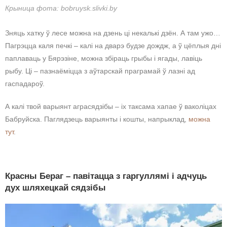
Крыница фота: bobruysk.slivki.by
Зняць хатку ў лесе можна на дзень ці некалькі дзён. А там ужо…
Пагрэцца каля печкі – калі на дварэ будзе дождж, а ў цёплыя дні
паплаваць у Бярэзіне, можна збіраць грыбы і ягады, лавіць
рыбу. Ці – пазнаёміцца з аўтарскай праграмай ў лазні ад
гаспадароў.
А калі твой варыянт аграсядзібы – іх таксама хапае ў ваколіцах
Бабруйска. Паглядзець варыянты і кошты, напрыклад,
можна
тут
.
Красны Бераг – павітацца з гаргуллямі і адчуць
дух шляхецкай сядзібы