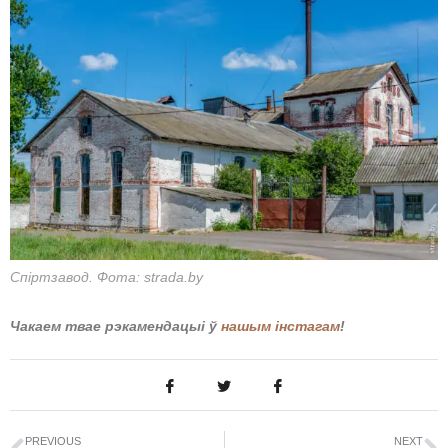
Спіртзавод. Фота: strada.by
Чакаем твае рэкамендацыі ў
нашым інстагам
!
PREVIOUS
NEXT