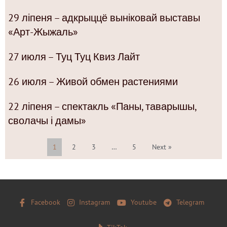
29 ліпеня – адкрыццё выніковай выставы
«Арт-Жыжаль»
27 июля – Туц Туц Квиз Лайт
26 июля – Живой обмен растениями
22 ліпеня – спектакль «Паны, таварышы,
сволачы і дамы»
1
2
3
…
5
Next »
Facebook
Instagram
Youtube
Telegram