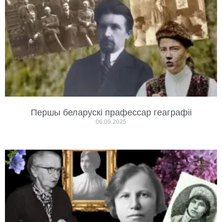
Першы беларускі прафессар геаграфіі
06.09.2025