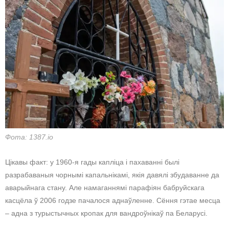
Фота: 1387.io
Цікавы факт: у 1960-я гады капліца і пахаванні былі
разрабаваныя чорнымі капальнікамі, якія давялі збудаванне да
аварыйнага стану. Але намаганнямі парафіян бабруйскага
касцёла ў 2006 годзе пачалося аднаўленне. Сёння гэтае месца
– адна з турыстычных кропак для вандроўнікаў па Беларусі.