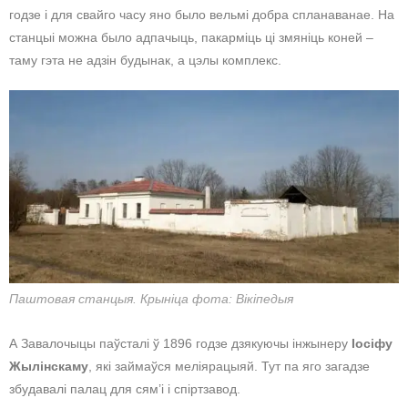
годзе і для свайго часу яно было вельмі добра спланаванае. На
станцыі можна было адпачыць, пакарміць ці змяніць коней –
таму гэта не адзін будынак, а цэлы комплекс.
Паштовая станцыя. Крыніца фота: Вікіпедыя
А Завалочыцы паўсталі ў 1896 годзе дзякуючы інжынеру
Іосіфу
Жылінскаму
, які займаўся меліярацыяй. Тут па яго загадзе
збудавалі палац для сям’і і спіртзавод.