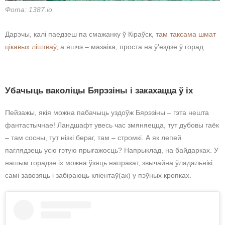
Фота: 1387.io
Дарэчы, калі паедзеш па смажанку ў Кіраўск,
там таксама шмат
цікавых ліштваў
, а яшчэ – мазаіка, проста на ў’ездзе ў горад.
Убачыць ваколіцы Бярэзіны і закахацца ў іх
Пейзажы, якія можна пабачыць уздоўж Бярэзіны – гэта нешта
фантастычнае! Ландшафт увесь час змяняецца, тут дубовы гаёк
– там сосны, тут нізкі бераг, там – стромкі. А як лепей
паглядзець усю гэтую прыгажосць? Напрыклад, на байдарках. У
нашым горадзе іх можна ўзяць напракат, звычайна ўладальнікі
самі завозяць і забіраюць кліентаў(ак) у пэўных кропках.