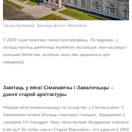
Палац Булгакаў. Крыніца фота: Вікіпедыя
У 2009 годзе комплекс пачалі рэстаўраваць. Па задумцы, у
палацы мусяць дзейнічаць музейная экспазіцыя, міні-гасцініца і
сельская бібліятэка, асобныя залы ўжо адчыненыя для
наведнікаў.
Завітаць у вёскі Сіманавічы і Завалочыцы –
дзеля старой архітэктуры
Абедзве вёскі размяшчаюцца па суседстве, у Глускім раёне. У
Сіманавічах можна ўбачыць паштовую станцыю, збудаваную ў
сярэдзіне 19 стагоддзя. Чаму такое вялікае збудаванне з’явілася
ў вёсцы? Бо побач шасэ «Старая Варшаўка», яго адкрылі ў 1850