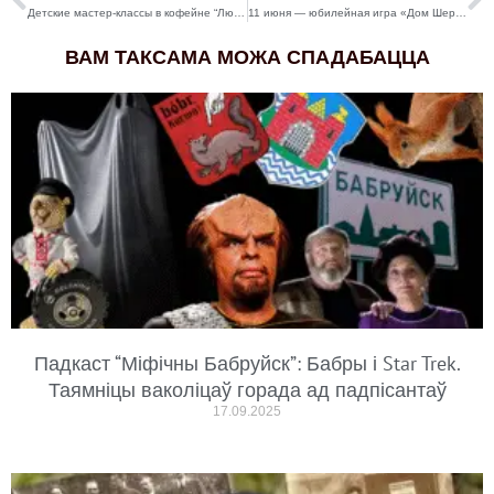
Детские мастер-классы в кофейне “Любимое место” в июне
11 июня — юбилейная игра «Дом Шерлока»
ВАМ ТАКСАМА МОЖА СПАДАБАЦЦА
Падкаст “Міфічны Бабруйск”: Бабры і Star Trek.
Таямніцы ваколіцаў горада ад падпісантаў
17.09.2025