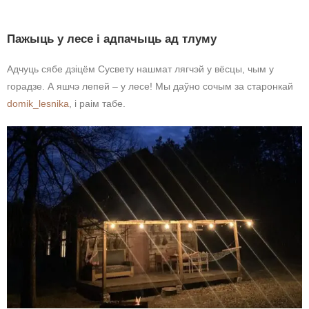
Пажыць у лесе і адпачыць ад тлуму
Адчуць сябе дзіцём Сусвету нашмат лягчэй у вёсцы, чым у
горадзе. А яшчэ лепей – у лесе! Мы даўно сочым за старонкай
domik_lesnika
, і раім табе. ⠀