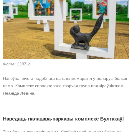
Фота: 1387.io
Напэўна, нічога падобнага на гэты мемарыял у Беларусі больш
няма. Комплекс спраектавала творчая група пад кіраўніцтвам
Леаніда Левіна
.
Наведаць палацава-паркавы комплекс Булгакаў!
Тым больш, знаходзіцца ён у Кіраўскім раёне, зусім блізка ад