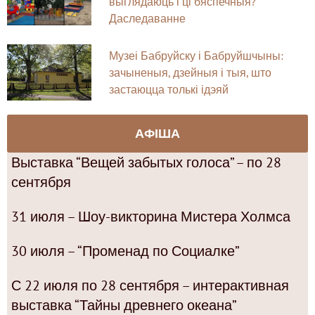
выглядаюць і ці бяспечныя?
Даследаванне
Музеі Бабруйску і Бабруйшчыны:
зачыненыя, дзейныя і тыя, што
застаюцца толькі ідэяй
АФІША
Выставка “Вещей забытых голоса” – по 28
сентября
31 июля – Шоу-викторина Мистера Холмса
30 июля – “Променад по Социалке”
С 22 июля по 28 сентября – интерактивная
выставка “Тайны древнего океана”