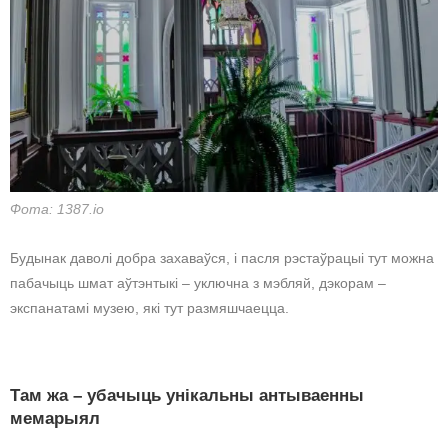
Фота: 1387.io
Будынак даволі добра захаваўся, і пасля рэстаўрацыі тут можна
пабачыць шмат аўтэнтыкі – уключна з мэбляй, дэкорам –
экспанатамі музею, які тут размяшчаецца.
Там жа – убачыць унікальны антываенны
мемарыял