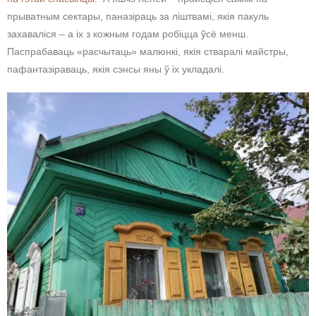
прыватным сектары, паназіраць за ліштвамі, якія пакуль
захаваліся – а іх з кожным годам робіцца ўсё менш.
Паспрабаваць «расчытаць» малюнкі, якія стваралі майстры,
пафантазіраваць, якія сэнсы яны ў іх укладалі.