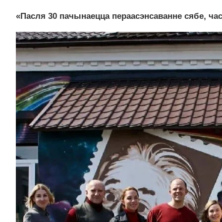
«Пасля 30 пачынаецца пераасэнсаванне сябе, част