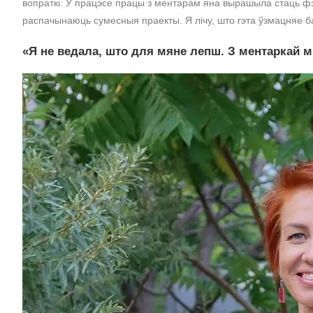
вопраткі. У працэсе працы з ментарам яна вырашыла стаць ф
распачынаюць сумесныя праекты. Я лічу, што гэта ўзмацняе б
«Я не ведала, што для мяне лепш. З ментаркай мы