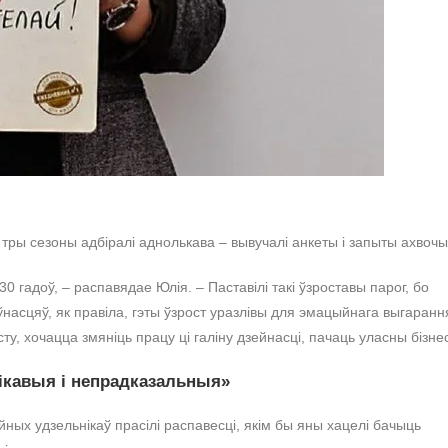
е тры сезоны адбіралі аднолькава – вывучалі анкеты і запыты ахвочы
 гадоў, – распавядае Юлія. – Паставілі такі ўзроставы парог, бо
асцяў, як правіла, гэты ўзрост уразлівы для эмацыйнага выгаранн
у, хочацца змяніць працу ці галіну дзейнасці, пачаць уласны бізне
цікавыя і непрадказальныя»
ных удзельнікаў прасілі распавесці, якім бы яны хацелі бачыць