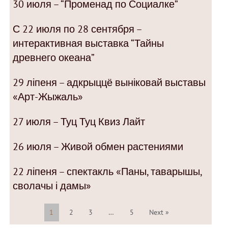
30 июля – “Променад по Социалке”
С 22 июля по 28 сентября –
интерактивная выставка “Тайны
древнего океана”
29 ліпеня – адкрыццё выніковай выставы
«Арт-Жыжаль»
27 июля – Туц Туц Квиз Лайт
26 июля – Живой обмен растениями
22 ліпеня – спектакль «Паны, таварышы,
сволачы і дамы»
1
2
3
…
5
Next »