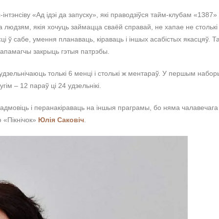
нтэнсіву «Ад ідэі да запуску», які праводзіўся тайм-клубам «1387» 
та людзям, якія хочуць займацца сваёй справай, не хапае не столькі
ці ў сабе, умення планаваць, кіраваць і іншых асабістых якасцяў. Т
дапамагчы закрыць гэтыя патрэбы.
удзельнічаюць толькі 6 менці і столькі ж ментараў. У першым набор
гім – 12 параў ці 24 удзельнікі.
адмовіць і перанакіраваць на іншыя праграмы, бо няма чалавечага
ю «Пікнічок»
Юлія Саковіч
.