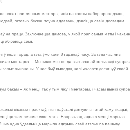
і.
нас нават пастаянныя ментары, якія на кожны набор прыходзяць, –
 людзей, гатовых бескаштоўна аддаваць, дзяліцца сваім досведам.
аў на працу. Заключаецца дамова, у якой прапісаныя мэты і чаканн
ці абіраюць самі.
і ў іншы горад, а гэта ўжо каля 8 гадзінаў часу. За гэты час яны
ачае ментарка. – Мы імкнемся не да вызначанай колькасці сустрэч
оны запыт выкананы. У нас быў выпадак, калі чалавек дасягнуў сваёй
 бакам – як менці, так у тым ліку і ментарам, і часам вынікі супр
алькі цікавых праектаў, якія паўсталі дзякуючы гэтай камунікацыі, 
енці цалкам змяняе свае мэты. Напрыклад, адна з менці марыла
. Яшчэ адна ўдзельніца марыла адкрыць сваё атэлье па пашыву