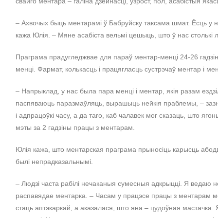
свайго ментара – галіна дзейнасці, узрост, пол, асабістыя якасц
– Ахвочых быць ментарамі ў Бабруйску таксама шмат. Ёсць у 
кажа Юлія. – Мяне асабіста вельмі цешыць, што ў нас столькі
Праграма прадугледжвае для параў ментар-менці 24-26 гадзін
менці. Фармат, колькасць і працягласць сустрэчаў ментар і мен
– Напрыклад, у нас была пара менці і ментар, якія разам ездзіл
паспяваюць паразмаўляць, вырашыць нейкія праблемы, – зазн
і адпрацоўкі часу, а да таго, каб чалавек мог сказаць, што яг
мэты за 2 гадзіны працы з ментарам.
Юлія кажа, што ментарская праграма прыносіць карысць абодвум
былі непрадказальнымі.
– Людзі часта рабілі нечаканыя сумесныя адкрыцці. Я ведаю нек
распавядае ментарка. – Часам у працэсе працы з ментарам м
стаць аптэкаркай, а аказалася, што яна – цудоўная мастачка