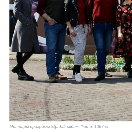
Ментары праграмы «Дадай сябе». Фота: 1387.io