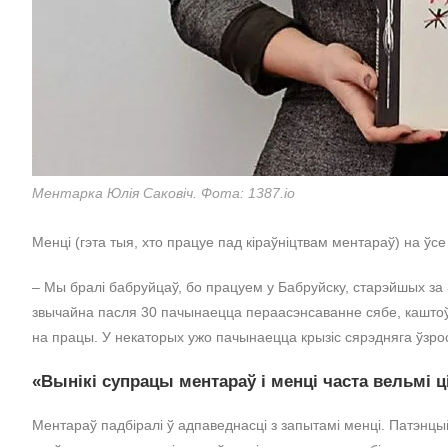
Ментарка Юлія Саковіч. Фота: 1387.io
Менці (гэта тыя, хто працуе пад кіраўніцтвам ментараў) на ўс
– Мы бралі бабруйцаў, бо працуем у Бабруйску, старэйшых за 30
звычайна пасля 30 пачынаецца пераасэнсаванне сябе, каштоўн
на працы. У некаторых ужо пачынаецца крызіс сярэдняга ўзрост
«Вынікі супрацы ментараў і менці часта вельмі 
Ментараў падбіралі ў адпаведнасці з запытамі менці. Патэнцый