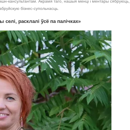
эшн-кансультантам. Акрамя таго, нашыя менці і ментары сябруюць,
абруйскую бізнес-супольнасць.
 селі, расклалі ўсё па палічках»