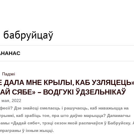
АНАНАС
Падзеі
Е ДАЛА МНЕ КРЫЛЫ, КАБ УЗЛЯЦЕЦЬ»
Й СЯБЕ» – ВОДГУКІ ЎДЗЕЛЬНІКАЎ
 мая, 2022
есіі? Дзе знайсці смеласць і рашучасць, каб наважыцца на
трымкі, каб зрабіць тое, пра што даўно марыцца? Дапамагчы
амы «Дадай сябе», трэці сезон якой распачаўся ў Бабруйску. 
 праграмы ў іхным жыцці.