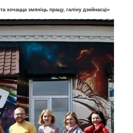
а хочацца змяніць працу, галіну дзейнасці»