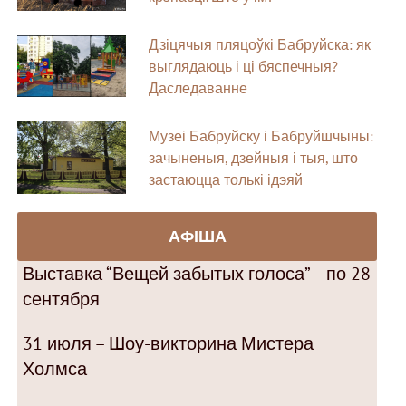
Дзіцячыя пляцоўкі Бабруйска: як
выглядаюць і ці бяспечныя?
Даследаванне
Музеі Бабруйску і Бабруйшчыны:
зачыненыя, дзейныя і тыя, што
застаюцца толькі ідэяй
АФІША
Выставка “Вещей забытых голоса” – по 28
сентября
31 июля – Шоу-викторина Мистера
Холмса