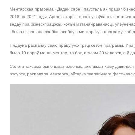
Ментарская праграма «Дадай сябе» паўстала як працяг бізнес-і
2018 па 2021 гады. Арганізатары інтэнсіву заўважылі, што час
ведаў пра бізнес-працэсы, колькі мэтанакіраванасці, упэўненас
і было вырашана зрабіць асобную ментарскую праграму, каб 
Нядаўна распачаў сваю працу ўжо трэці сезон праграмы. У ім 
было 10 параў менці-ментар, то бок, агулам 20 чалавек, а ў дру
Сёлета таксама было шмат ахвочых, але шмат каму давялося 
рэсурсу, распавяла ментарка, аўтарка экалагічнага фестывал