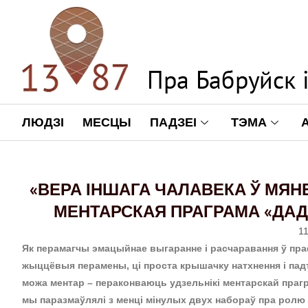
ЛЮДЗІ
МЕСЦЫ
ПАДЗЕІ
ТЭМА
«ВЕРА ІНШАГА ЧАЛАВЕКА Ў МЯН
МЕНТАРСКАЯ ПРАГРАМА «ДАДА
11
Як перамагчы эмацыйнае выгаранне і расчаравання ў праф
жыццёвыя перамены, ці проста крышачку натхнення і пад
можа ментар – пераконваюць удзельнікі ментарскай прагр
мы паразмаўлялі з менці мінулых двух набораў пра ролю