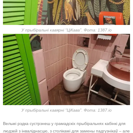
У прыбіральні кавярні “ЦіКава”. Фота: 1387.io
У прыбіральні кавярні “ЦіКава”. Фота: 1387.io
Вельмі рэдка сустрэнеш у грамадскіх прыбіральнях кабінкі для
людзей з інваліднасцю, з столікамі для замены падгузнікаў – але