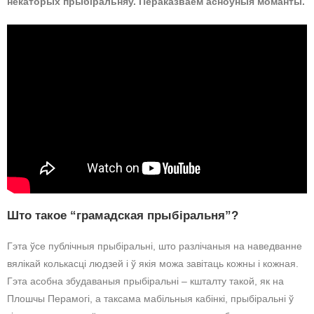
некаторых прыбіральняў. Пераказваем асноўныя моманты.
Што такое “грамадская прыбіральня”?
Гэта ўсе публічныя прыбіральні, што разлічаныя на наведванне
вялікай колькасці людзей і ў якія можа завітаць кожны і кожная.
Гэта асобна збудаваныя прыбіральні – кшталту такой, як на
Плошчы Перамогі, а таксама мабільныя кабінкі, прыбіральні ў