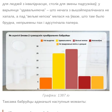
для людзей з інваліднасцю, столік для змены падгузнікаў, у
варыянце “здавальняюча” – што нечага з вышэйпералічанага не
хапала, а пад “вельмі кепска” мелася на ўвазе, што там было
брудна, непрыемны пах і адсутнічала папера.
Графіка: 1387.io
Таксама бабруйцы адзначылі наступныя моманты: