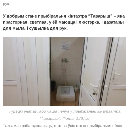
рук.
У добрым стане прыбіральня кінтаэтра “Таварыш” – яна
прасторная, светлая, у ёй маюцца і люстэрка, і дазатары
для мыла, і сушылка для рук.
Турэцкі ўнітаз, або чаша Генуя ў прыбіральні кінатэатра
“Таварыш”. Фота: 1387.io
Таксама трэба адзначыць, што ва ўсіх гэтых прыбіральнях ёсць