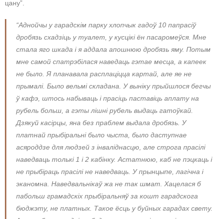
цану”.
“Аднойчы у гарадскім парку хлопчык гадоў 10 папрасіў
дробязь схадзіць у туалет, у кусцікі ён пасаромеўся. Мне
стала яго шкада і я аддала апошнюю дробязь яму. Потым
мне самой спатрэбілася наведаць гэтае месца, а капеек
не было. Я планавала расплаціцца картай, але яе не
прымалі. Было вельмі складана. У выніку прыйшлося бегчы
ў кафэ, штось набываць і прасіць паставіць аплату на
рубель больш, а гэты лішні рубель выдаць гатоўкай.
Дзякуй касірцы, яна без праблем выдала дробязь. У
платнай прыбіральні было чыста, было даступнае
асяроддзе для людзей з інваліднасцю, але строга прасілі
наведваць толькі 1 і 2 кабінку. Астатнюю, каб не пэцкаць і
не прыбіраць прасілі не наведваць. У прынцыпе, лагічна і
эканомна. Наведвальнікаў жа не так шмат. Хацелася б
пабольш грамадскіх прыбіральняў за кошт гарадскога
бюджэту, не платных. Такое ёсць у буйных гарадах свету.