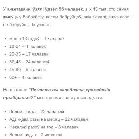
У анкетаванні
ўзялі ўдзел 55 чалавек
, з іх 45 тыя, хто сёння
жывуць у Бабруйску, восем бабруйцаў, якія з’ехалі, яшчэ двое –
не бабруйцы. Іх узрост:
менш 18 гадоў – 1 чалавек
18-24 – 4 чалавекі
25-35 – 17 чалавек
36-45 – 24 чалавекі
45-60 – 5 чалавек
60+ – 4 чалавекі
На пытанне
“Як часта вы наведваеце грамадскія
прыбіральні?”
мы атрымалі наступныя адказы:
Вельмі часта – 23 чалавекі
Адзін-два разы на месяц – 22 чалавекі
Некалькі разоў на год – 8 чалавек
Вельмі рэдка – 2 чалавекі