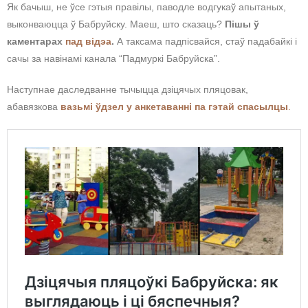
Як бачыш, не ўсе гэтыя правілы, паводле водгукаў апытаных,
выконваюцца ў Бабруйску. Маеш, што сказаць?
Пішы ў
каментарах
пад відэа
.
А таксама падпісвайся, стаў падабайкі і
сачы за навінамі канала “Падмуркі Бабруйска”.
Наступнае даследванне тычыцца дзіцячых пляцовак,
абавязкова
вазьмі ўдзел у анкетаванні па гэтай спасылцы
.