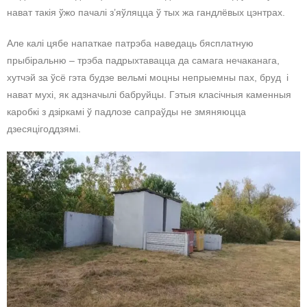
нават такія ўжо пачалі з’яўляцца ў тых жа гандлёвых цэнтрах.
Але калі цябе напаткае патрэба наведаць бясплатную
прыбіральню – трэба падрыхтавацца да самага нечаканага,
хутчэй за ўсё гэта будзе вельмі моцны непрыемны пах, бруд і
нават мухі, як адзначылі бабруйцы. Гэтыя класічныя каменныя
каробкі з дзіркамі ў падлозе сапраўды не змяняюцца
дзесяцігоддзямі.