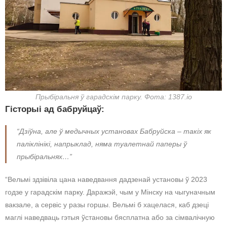
Прыбіральня ў гарадскім парку. Фота: 1387.io
Гісторыі ад бабруйцаў:
“Дзіўна, але ў медычных установах Бабруйска – такіх як
паліклінікі, напрыклад, няма туалетнай паперы ў
прыбіральнях…”
“Вельмі здзівіла цана наведвання дадзенай установы ў 2023
годзе у гарадскім парку. Даражэй, чым у Мінску на чыгуначным
вакзале, а сервіс у разы горшы. Вельмі б хацелася, каб дзеці
маглі наведваць гэтыя ўстановы бясплатна або за сімвалічную