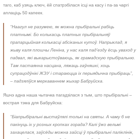
таго, каб узяць ключ, ёй спатрэбілася ісці на касу і па-за чаргі
аплаціць 50 капеек.
“Наагул не разумею, як можна прыбіральні рабіць
платнымі. Бо колькасць платных прыбіральняў
прапарцыйная колькасці абсіканых кутоў. Напрыклад, я
жыву каля плошчы Леніна, у нас каля пад’езду ёсць уваход у
падвал, які выкарыстоўваюць, як грамадскую прыбіральню.
Там пастаянна насцана, ляжаць гаўняшкі, хоць
супрацодўнікі ЖЭУ і стараюцца іх перыядычна прыбіраць”,
– падзяліўся меркаваннем жыхар Бабруйска.
Яшчэ адна наша чытачка пагадзілася з тым, што прыбіральні –
вострая тэма для Бабруйска:
“Біапрыбіральні выстаўлялі толькі на святы. А чаму б не
пакінуць іх у розных кропках горада? Калі ўжо вельмі
захацелася, заўсёды можна зайсці ў прыбіральні паліклінік,