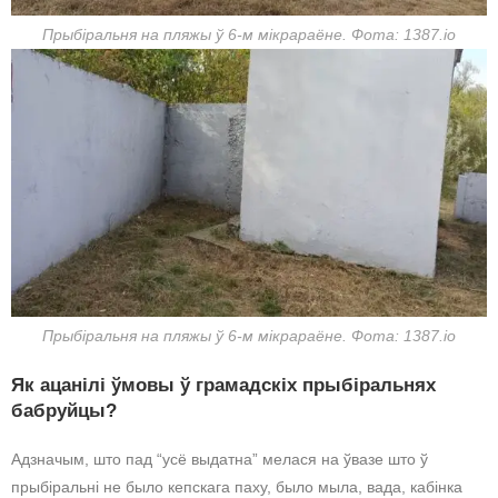
Прыбіральня на пляжы ў 6-м мікрараёне. Фота: 1387.io
Прыбіральня на пляжы ў 6-м мікрараёне. Фота: 1387.io
Як ацанілі ўмовы ў грамадскіх прыбіральнях
бабруйцы?
Адзначым, што пад “усё выдатна” мелася на ўвазе што ў
прыбіральні не было кепскага паху, было мыла, вада, кабінка