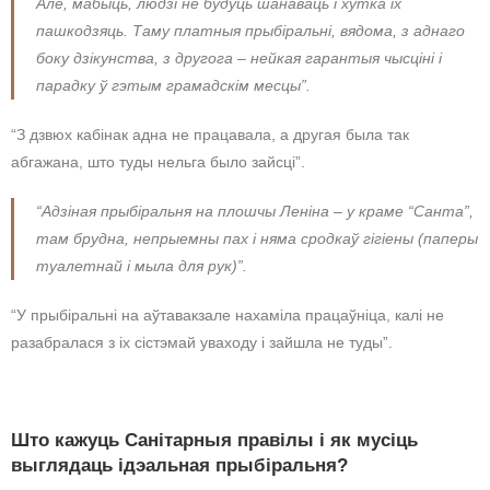
Але, мабыць, людзі не будуць шанаваць і хутка іх
пашкодзяць. Таму платныя прыбіральні, вядома, з аднаго
боку дзікунства, з другога – нейкая гарантыя чысціні і
парадку ў гэтым грамадскім месцы”.
“З дзвюх кабінак адна не працавала, а другая была так
абгажана, што туды нельга было зайсці”.
“Адзіная прыбіральня на плошчы Леніна – у краме “Санта”,
там брудна, непрыемны пах і няма сродкаў гігіены (паперы
туалетнай і мыла для рук)”.
“У прыбіральні на аўтавакзале нахаміла працаўніца, калі не
разабралася з іх сістэмай уваходу і зайшла не туды”.
Што кажуць Санітарныя правілы і як мусіць
выглядаць ідэальная прыбіральня?