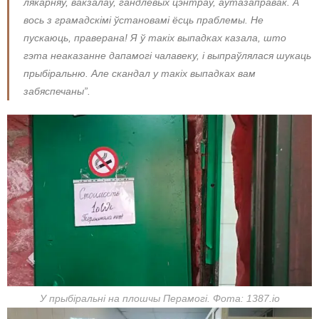
лякарняў, вакзалаў, гандлёвых цэнтраў, аўтазаправак. А
вось з грамадскімі ўстановамі ёсць праблемы. Не
пускаюць, праверана! Я ў такіх выпадках казала, што
гэта неаказанне дапамогі чалавеку, і выпраўлялася шукаць
прыбіральню. Але скандал у такіх выпадках вам
забяспечаны”.
У прыбіральні на плошчы Перамогі. Фота: 1387.io