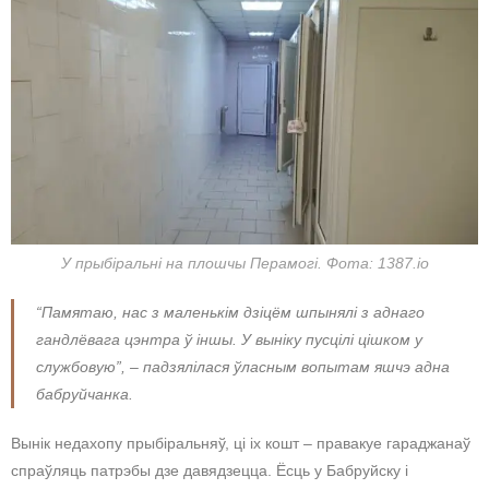
У прыбіральні на плошчы Перамогі. Фота: 1387.io
“Памятаю, нас з маленькім дзіцём шпынялі з аднаго
гандлёвага цэнтра ў іншы. У выніку пусцілі цішком у
службовую”, – падзялілася ўласным вопытам яшчэ адна
бабруйчанка.
Вынік недахопу прыбіральняў, ці іх кошт – правакуе гараджанаў
спраўляць патрэбы дзе давядзецца. Ёсць у Бабруйску і