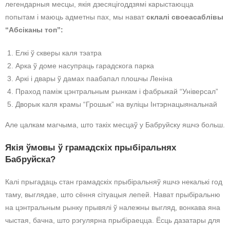
легендарныя месцы, якія дзесяцігоддзямі карыстаюцца
попытам і маюць адметны пах, мы нават
склалі своеасаблівы
“Абсіканы топ”:
Елкі ў скверы каля тэатра
Арка ў доме насупраць гарадскога парка
Аркі і двары ў дамах паабапал плошчы Леніна
Праход паміж цэнтральным рынкам і фабрыкай “Універсал”
Дворык каля крамы “Грошык” на вуліцы Інтэрнацыянальнай
Але цалкам магчыма, што такіх месцаў у Бабруйску яшчэ больш.
Якія ўмовы ў грамадскіх прыбіральнях
Бабруйска?
Калі прыгадаць стан грамадскіх прыбіральняў яшчэ некалькі год
таму, выглядае, што сёння сітуацыя лепей. Нават прыбіральню
на цэнтральным рынку прывялі ў належны выгляд, вонкава яна
чыстая, бачна, што рэгулярна прыбіраецца. Ёсць дазатары для