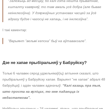
“Залежыць ад месцаў, бо калі гэта нешта прыватнае,
кшталту кавярняў, то там амаль усё добра (але бывае
неінклюзіўна). У дзяржаўных установах часцей за ўсё
адразу будзе і чагосці не хапаць, і не інклюзіўна”.
І такі каментар:
“Варыянт “вельмі кепска” быў на аўтавакзале”.
Дзе не хапае прыбіральняў у Бабруйску?
Толькі 6 чалавек сярод удзельнікаў(іц) аптыння сказалі, што
прыбіральняў у Бабруйску хапае. Варыянт “не хапае” абралі 48
бабруйцаў, і адзін чалавек адзначыў:
“Калі казаць пра тыя,
што проста на вуліцах, то мне падаецца іх
недастаткова”.
Найбольш апытаных – 24 чалавекі, лічаць, што прыбіральні не