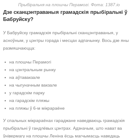
Прыбіральня на плошчы Перамогі. Фота: 1387.io
Дзе сканцэнтраваныя грамадскія прыбіральні ў
Бабруйску?
У Бабруйску грамадскія прыбіральні сканцэнтраваныя, у
асноўным, у цэнтры горада і месцах адпачынку. Вось дзе яны
размяшчаюцца:
на плошчы Перамогі
на цэнтральным рынку
на аўтавакзале
на чыгуначным вакзале
у гарадскім парку
на гарадскім пляжы
на пляжы ў 6-м мікрараёне
У спальных мікрараёнах гараджане наведваюць грамадскія
прыбіральні ў гандлёвых цэнтрах. Адзначым, што нават ва
ўнівермагу на плошчы Леніна ёсць магчымасць наведаць