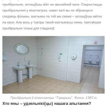
прыбіральню, аплаціўшы візіт на звычайнай касе. Скарыстацца
прыбіральнямі у кінатэатрах, нават калі вы не збіраецеся
глядзець фільмы, магчыма па той жа схеме – аплаціўшы квіток
на касе. Але вось у тэатры такой магчымасці няма, тамтэйшая
прыбіральня толькі для гледачоў.
Прыбіральня ў кінатэатры “Таварыш”. Фота: 1387.io
Хто яны – удзельнікі(цы) нашага апытання?