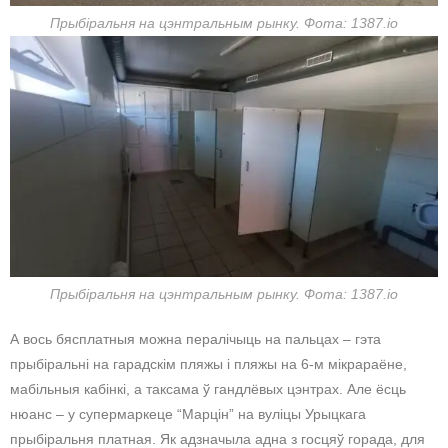
Прыбіральня на цэнтральным рынку. Фота: 1387.io
Прыбіральня на цэнтральным рынку. Фота: 1387.io
А вось бясплатныя можна пералічыць на пальцах – гэта
прыбіральні на гарадскім пляжы і пляжы на 6-м мікрараёне,
мабільныя кабінкі, а таксама ў гандлёвых цэнтрах. Але ёсць
нюанс – у супермаркеце “Марцін” на вуліцы Урыцкага
прыбіральня платная. Як адзначыла адна з госцяў горада, для