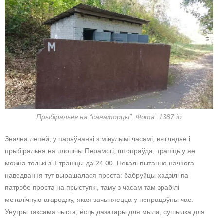
Прыбіральня на “санаторцы”. Фота: 1387.io
Значна лепей, у параўнанні з мінулымі часамі, выглядае і
прыбіральня на плошчы Перамогі, штопраўда, трапіць у яе
можна толькі з 8 траніцы да 24.00. Некалі пытанне начнога
наведвання тут вырашалася проста: бабруйцы хадзілі па
патрэбе проста на прыступкі, таму з часам там зрабілі
металічную агароджу, якая зачыняецца у непрацоўны час.
Унутры таксама чыста, ёсць дазатары для мыла, сушылка для