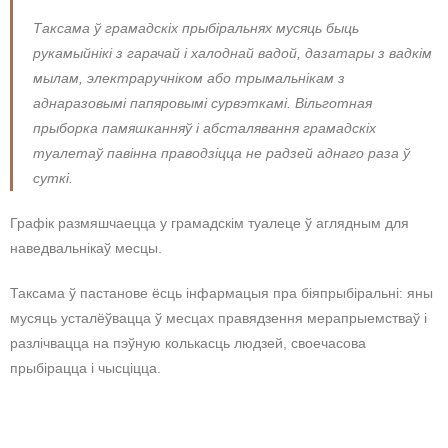
Таксама ў грамадскіх прыбіральнях мусяць быць
рукамыйнікі з гарачай і халоднай вадой, дазатары з вадкім
мылам, электраручніком або трымальнікам з
аднаразовымі папяровымі сурвэткамі. Вільготная
прыборка памяшканняў і абсталявання грамадскіх
туалетаў павінна праводзіцца не радзей аднаго раза ў
суткі.
Графік размяшчаецца у грамадскім туалеце ў аглядным для
наведвальнікаў месцы.
Таксама ў пастанове ёсць інфармацыя пра біяпрыбіральні: яны
мусяць усталёўвацца ў месцах правядзення мерапрыемстваў і
разлічвацца на пэўную колькасць людзей, своечасова
прыбірацца і чысціцца.