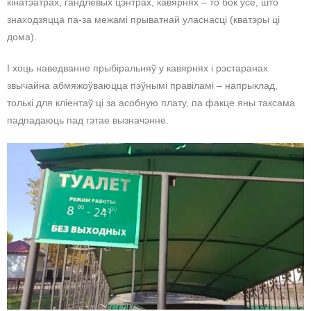
кінатэатрах, гандлёвых цэнтрах, кавярнях – то бок усе, што
знаходзяцца па-за межамі прыватнай уласнасці (кватэры ці
дома).
І хоць наведванне прыбіральняў у кавярнях і рэстаранах
звычайна абмяжоўваюцца пэўнымі правіламі – напрыклад,
толькі для кліентаў ці за асобную плату, па факце яны таксама
падпадаюць пад гэтае вызначэнне.