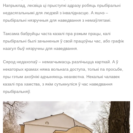
Напрыклад, лесвіца ці прыступкі адразу робяць прыбіральні
недасягальнымі для людзей з інваліднасцю. А яшчэ –
прыбіральні нязручныя для наведвання з немаўлятамі.
Таксама бабруйцы часта казалі пра рэжым працы, калі
прыбіральні былі зачыненыя ў свой працоўны час, або графік
наагул быў нязручны для наведвання.
Сярод недахопаў – немагчымасць разлічыцца карткай. А ў
некаторых крамах няма вольнага доступа, толькі па просьбе,
пры гэтым ахоўнікі адчыняюць неахвотна. Некалькі чалавек
казалі пра хамства, з якім сутыкнуліся ў час наведвання
прыбіральняў.