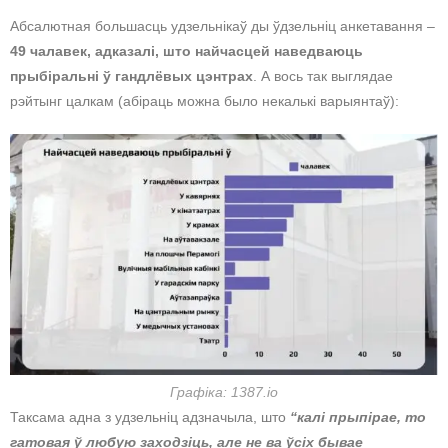
Абсалютная большасць удзельнікаў ды ўдзельніц анкетавання –
49 чалавек, адказалі, што найчасцей наведваюць
прыбіральні ў гандлёвых цэнтрах
. А вось так выглядае
рэйтынг цалкам (абіраць можна было некалькі варыянтаў):
Графіка: 1387.io
Таксама адна з удзельніц адзначыла, што
“калі прыпірае, то
гатовая ў любую заходзіць, але не ва ўсіх бывае