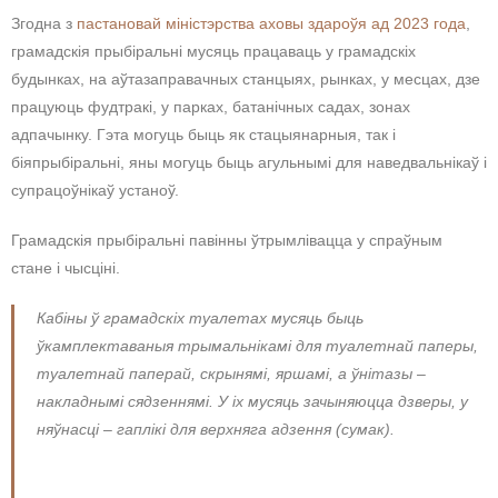
Згодна з
пастановай міністэрства аховы здароўя ад 2023 года
,
грамадскія прыбіральні мусяць працаваць у грамадскіх
будынках, на аўтазаправачных станцыях, рынках, у месцах, дзе
працуюць фудтракі, у парках, батанічных садах, зонах
адпачынку. Гэта могуць быць як стацыянарныя, так і
біяпрыбіральні, яны могуць быць агульнымі для наведвальнікаў і
супрацоўнікаў устаноў.
Грамадскія прыбіральні павінны ўтрымлівацца у спраўным
стане і чысціні.
Кабіны ў грамадскіх туалетах мусяць быць
ўкамплектаваныя трымальнікамі для туалетнай паперы,
туалетнай паперай, скрынямі, яршамі, а ўнітазы –
накладнымі сядзеннямі. У іх мусяць зачыняюцца дзверы, у
няўнасці – гаплікі для верхняга адзення (сумак).