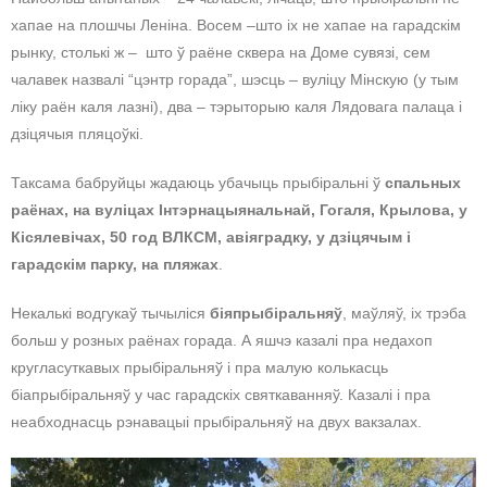
хапае на плошчы Леніна. Восем –што іх не хапае на гарадскім
рынку, столькі ж – што ў раёне сквера на Доме сувязі, сем
чалавек назвалі “цэнтр горада”, шэсць – вуліцу Мінскую (у тым
ліку раён каля лазні), два – тэрыторыю каля Лядовага палаца і
дзіцячыя пляцоўкі.
Таксама бабруйцы жадаюць убачыць прыбіральні ў
спальных
раёнах, на вуліцах Інтэрнацыянальнай, Гогаля, Крылова, у
Кісялевічах, 50 год ВЛКСМ, авіяградку, у дзіцячым і
гарадскім парку, на пляжах
.
Некалькі водгукаў тычыліся
біяпрыбіральняў
, маўляў, іх трэба
больш у розных раёнах горада. А яшчэ казалі пра недахоп
кругласуткавых прыбіральняў і пра малую колькасць
біапрыбіральняў у час гарадскіх святкаванняў. Казалі і пра
неабходнасць рэнавацыі прыбіральняў на двух вакзалах.