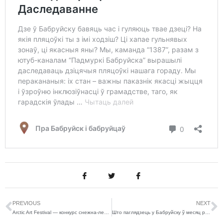
PREVIOUS
NEXT
Arctic Art Festival — конкурс снежна-ледзяной скульптуры ў Фінляндыі
Што паглядзець у Бабруйску ў месяц рэлігійнага турызму? Распавядае гід Алег Красны