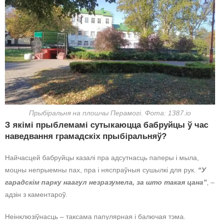
Прыбіральня на плошчы Перамогі. Фота: 1387.io
З якімі прыблемамі сутыкаюцца бабруйцы ў час
наведвання грамадскіх прыбіральняў?
Найчасцей бабруйцы казалі пра адсутнасць паперы і мыла,
моцны непрыемны пах, пра і няспраўныя сушылкі для рук.
“У
гарадскім парку наагул незразумела, за што такая цана”
, –
адзін з каментароў.
Неінклюзіўнасць – таксама папулярная і балючая тэма.