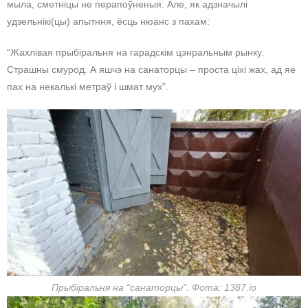
мыла, сметніцы не перапоўненыя. Але, як адзначылі
удзельнікі(цы) апытння, ёсць нюанс з пахам:
“Жахлівая прыбіральня на гарадскім цэнральным рынку.
Страшны смурод. А яшчэ на санаторцы – проста ціхі жах, ад яе
пах на некалькі метраў і шмат мух”.
Прыбіральня на “санаторцы”. Фота: 1387.io