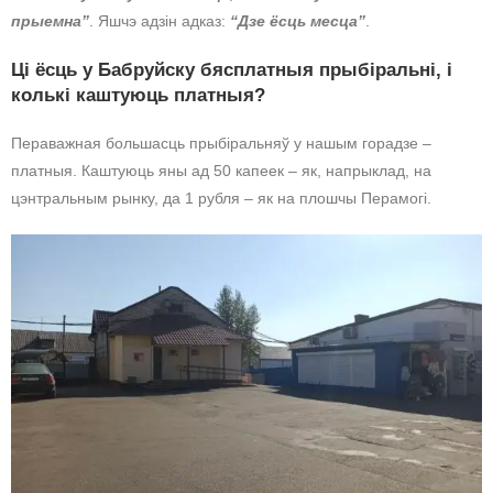
прыемна”
. Яшчэ адзін адказ:
“Дзе ёсць месца”
.
Ці ёсць у Бабруйску бясплатныя прыбіральні, і
колькі каштуюць платныя?
Пераважная большасць прыбіральняў у нашым горадзе –
платныя. Каштуюць яны ад 50 капеек – як, напрыклад, на
цэнтральным рынку, да 1 рубля – як на плошчы Перамогі.