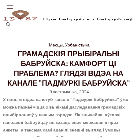
Месцы
,
Урбаністыка
ГРАМАДСКІЯ ПРЫБІРАЛЬНІ
БАБРУЙСКА: КАМФОРТ ЦІ
ПРАБЛЕМА? ГЛЯДЗІ ВІДЭА НА
КАНАЛЕ “ПАДМУРКІ БАБРУЙСКА”
9 кастрычніка, 2024
У новым відэа на ютуб-канале “Падмуркі Бабруйска” ўжо
можна пазнаёміцца з вынікамі даследавання грамадскіх
прыбіральняў у нашым горадзе. Як звычайна, аўтаркі
папрасілі бабруйцаў выказаць свае меркаванні праз
анкеты, а таксама самі ацанілі знешні выгляд і ўмовы