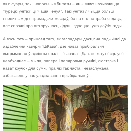
як пісуары, так і напольныя ўнітазы – яны яшчэ называюцца
“турэцкі унітаз” ці “чаша Генуя”. Такі ўнітаз лічыцца больш
гігіенічным для грамадскіх месцаў, бо на яго не трэба сядаць,
але спрэчкі пра яго зручнасць ідуць, здаецца, ужо доўгія гады.
А вось гэта – прыклад таго, як гаспадары дасціпна падыйшлі да
аздаблення кавярні “ЦіКава”, дзе нават прыбіральня
вытрыманая ў адзіным стылі – “савана”. Да таго ж тут ёсць усё
неабходнае – мыла, папера і папяровыя ручнікі, люстэрка і
нават кручок для сумкі, пра які так часта і незаслужана
забываюць у час уладкавання прыбіральняў.