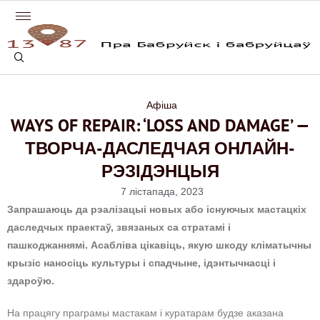
Афіша
WAYS OF REPAIR: ‘LOSS AND DAMAGE’ —
ТВОРЧА-ДАСЛЕДЧАЯ ОНЛАЙН-
РЭЗІДЭНЦЫЯ
7 лістапада, 2023
Запрашаюць да рэалізацыі новых або існуючых мастацкіх
даследчых праектаў, звязаных са стратамі і
пашкоджаннямі. Асабліва цікавіць, якую шкоду кліматычны
крызіс наносіць культуры і спадчыне, ідэнтычнасці і
здароўю.
На працягу праграмы мастакам і куратарам будзе аказана