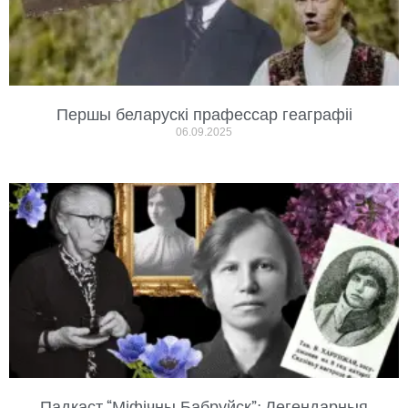
Першы беларускі прафессар геаграфіі
06.09.2025
Падкаст “Міфічны Бабруйск”: Легендарныя