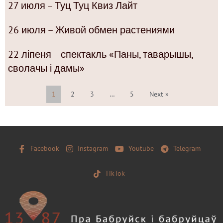
27 июля – Туц Туц Квиз Лайт
26 июля – Живой обмен растениями
22 ліпеня – спектакль «Паны, таварышы,
сволачы і дамы»
1
2
3
…
5
Next »
Facebook
Instagram
Youtube
Telegram
TikTok