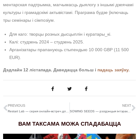
ментарская падтрымка, магчымасць дыялогу з іншымі дзеячамі
культуры і грамадскімі актывістамі. Праграма будзе ўключаць
тры семінары і сімпозіум.
Для каго: творцы розных дысцыплін і куратары_кі.
Калі: студзень 2024 – студзень 2025.
Арганізатары прапануюць стыпендыю 10 000 GBP (11 500
EUR).
Дэдлайн 12 лістапада. Даведацца больш і
падаць заяўку.
PREVIOUS
NEXT
Restart Lab — серия онлайн-встреч для тех, кто хочет перезапустить карьеру
SOWING SEEDS — рэзідэнцыя інтэрактыўнага і лэнд-арт мастацтва ў Індыі
ВАМ ТАКСАМА МОЖА СПАДАБАЦЦА