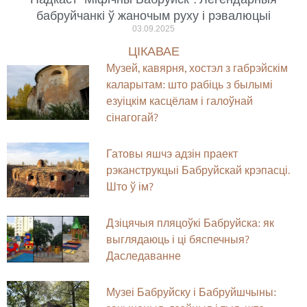
бабруйчанкі ў жаночым руху і рэвалюцыі
03.09.2025
ЦІКАВАЕ
Музей, кавярня, хостэл з габрэйскім
каларытам: што рабіць з былымі
езуіцкім касцёлам і галоўнай
сінагогай?
Гатовы яшчэ адзін праект
рэканструкцыі Бабруйскай крэпасці.
Што ў ім?
Дзіцячыя пляцоўкі Бабруйска: як
выглядаюць і ці бяспечныя?
Даследаванне
Музеі Бабруйску і Бабруйшчыны: