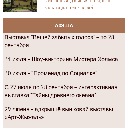
зачыненыя, дзейныя і тыя, што
застаюцца толькі ідэяй
АФІША
Выставка “Вещей забытых голоса” – по 28
сентября
31 июля – Шоу-викторина Мистера Холмса
30 июля – “Променад по Социалке”
С 22 июля по 28 сентября – интерактивная
выставка “Тайны древнего океана”
29 ліпеня – адкрыццё выніковай выставы
«Арт-Жыжаль»