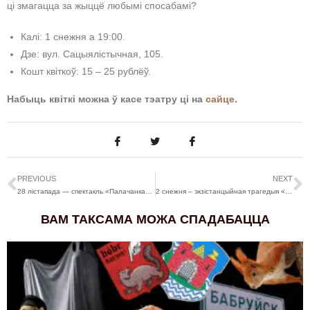
ці змагацца за жыццё любымі спосабамі?
Калі: 1 снежня а 19:00.
Дзе: вул. Сацыялістычная, 105.
Кошт квіткоў: 15 – 25 рублёў.
Набыць квіткі можна ў касе тэатру ці на
сайце
.
PREVIOUS
NEXT
28 лістапада — спектакль «Палачанка»(16+)
2 снежня – экзістанцыйная трагедыя «Чалавек, заставайся чалавекам»
ВАМ ТАКСАМА МОЖА СПАДАБАЦЦА