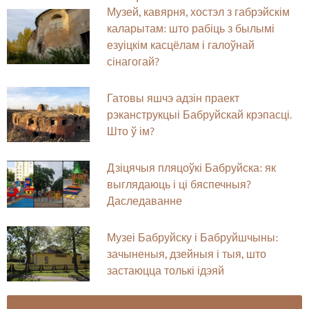
Музей, кавярня, хостэл з габрэйскім
каларытам: што рабіць з былымі
езуіцкім касцёлам і галоўнай
сінагогай?
Гатовы яшчэ адзін праект
рэканструкцыі Бабруйскай крэпасці.
Што ў ім?
Дзіцячыя пляцоўкі Бабруйска: як
выглядаюць і ці бяспечныя?
Даследаванне
Музеі Бабруйску і Бабруйшчыны:
зачыненыя, дзейныя і тыя, што
застаюцца толькі ідэяй