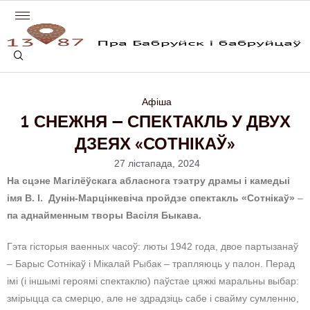
Афіша
1 СНЕЖНЯ — СПЕКТАКЛЬ У ДВУХ
ДЗЕЯХ «СОТНІКАЎ»
27 лістапада, 2024
На сцэне Магілёўскага абласнога тэатру драмы і камедыі
імя В. І. Дунін-Марцінкевіча пройдзе спектакль «Сотнікаў»
–
па аднайменным творы Васіля Быкава.
Гэта гісторыя ваенных часоў: люты 1942 года, двое партызанаў
– Барыс Сотнікаў і Мікалай Рыбак – трапляюць у палон. Перад
імі (і іншымі героямі спектаклю) паўстае цяжкі маральны выбар:
змірыцца са смерцю, але не здрадзіць сабе і свайму сумленню,