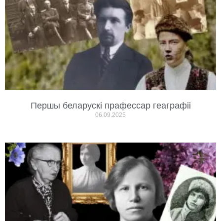
Першы беларускі прафессар геаграфіі
06.09.2025