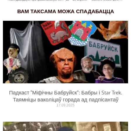
ВАМ ТАКСАМА МОЖА СПАДАБАЦЦА
Падкаст “Міфічны Бабруйск”: Бабры і Star Trek.
Таямніцы ваколіцаў горада ад падпісантаў
17.09.2025