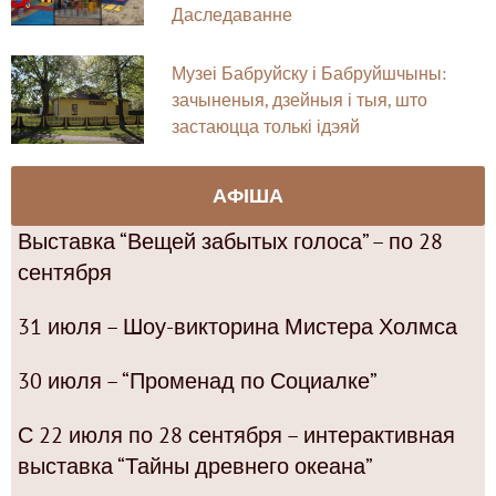
Даследаванне
Музеі Бабруйску і Бабруйшчыны:
зачыненыя, дзейныя і тыя, што
застаюцца толькі ідэяй
АФІША
Выставка “Вещей забытых голоса” – по 28
сентября
31 июля – Шоу-викторина Мистера Холмса
30 июля – “Променад по Социалке”
С 22 июля по 28 сентября – интерактивная
выставка “Тайны древнего океана”