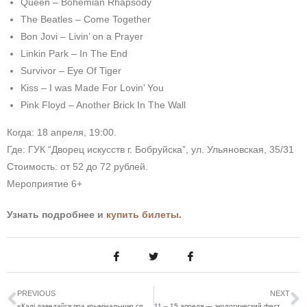
Queen – Bohemian Rhapsody
The Beatles – Come Together
Bon Jovi – Livin’ on a Prayer
Linkin Park – In The End
Survivor – Eye Of Tiger
Kiss – I was Made For Lovin’ You
Pink Floyd – Another Brick In The Wall
Когда: 18 апреля, 19:00.
Где: ГУК “Дворец искусств г. Бобруйска”, ул. Ульяновская, 35/31
Стоимость: от 52 до 72 рублей.
Мероприятие 6+
Узнать подробнее и
купить билеты
.
PREVIOUS
NEXT
«Калі даведаўся пра крымінальную справу, пачаў задыхацца». Бабруец – пра ўцёкі з «хіміі» і новае жыццё
11 – 15 апреля — экологический фестиваль “Пикничок”