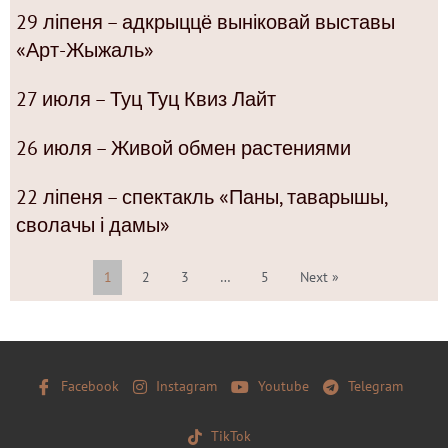
29 ліпеня – адкрыццё выніковай выставы
«Арт-Жыжаль»
27 июля – Туц Туц Квиз Лайт
26 июля – Живой обмен растениями
22 ліпеня – спектакль «Паны, таварышы,
сволачы і дамы»
1
2
3
…
5
Next »
Facebook
Instagram
Youtube
Telegram
TikTok