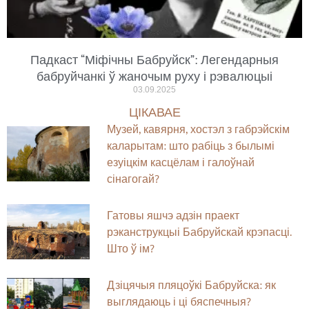
Падкаст “Міфічны Бабруйск”: Легендарныя
бабруйчанкі ў жаночым руху і рэвалюцыі
03.09.2025
ЦІКАВАЕ
Музей, кавярня, хостэл з габрэйскім
каларытам: што рабіць з былымі
езуіцкім касцёлам і галоўнай
сінагогай?
Гатовы яшчэ адзін праект
рэканструкцыі Бабруйскай крэпасці.
Што ў ім?
Дзіцячыя пляцоўкі Бабруйска: як
выглядаюць і ці бяспечныя?