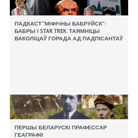
ПАДКАСТ “МІФІЧНЫ БАБРУЙСК”:
БАБРЫ І STAR TREK. ТАЯМНІЦЫ
ВАКОЛІЦАЎ ГОРАДА АД ПАДПІСАНТАЎ
ПЕРШЫ БЕЛАРУСКІ ПРАФЕССАР
ГЕАГРАФІІ