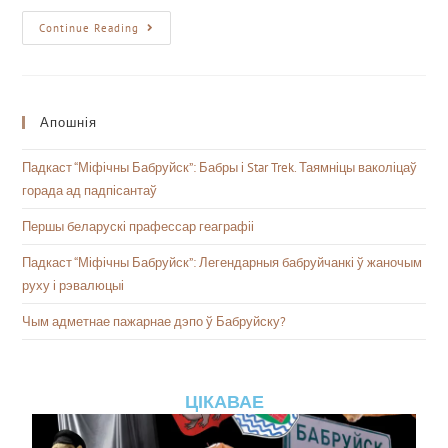
Continue Reading
Апошнія
Падкаст “Міфічны Бабруйск”: Бабры і Star Trek. Таямніцы ваколіцаў
горада ад падпісантаў
Першы беларускі прафессар геаграфіі
Падкаст “Міфічны Бабруйск”: Легендарныя бабруйчанкі ў жаночым
руху і рэвалюцыі
Чым адметнае пажарнае дэпо ў Бабруйску?
ЦІКАВАЕ