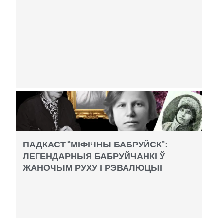
ПАДКАСТ “МІФІЧНЫ БАБРУЙСК”:
ЛЕГЕНДАРНЫЯ БАБРУЙЧАНКІ Ў
ЖАНОЧЫМ РУХУ І РЭВАЛЮЦЫІ