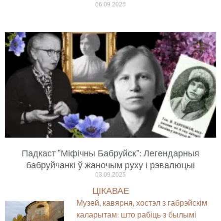
06.09.2025
Падкаст “Міфічны Бабруйск”: Легендарныя
бабруйчанкі ў жаночым руху і рэвалюцыі
03.09.2025
ЦІКАВАЕ
Музей, кавярня, хостэл з габрэйскім
каларытам: што рабіць з былымі