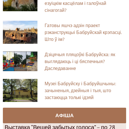
езуіцкім касцёлам і галоўнай
сінагогай?
Гатовы яшчэ адзін праект
рэканструкцыі Бабруйскай крэпасці.
Што ў ім?
Дзіцячыя пляцоўкі Бабруйска: як
выглядаюць і ці бяспечныя?
Даследаванне
Музеі Бабруйску і Бабруйшчыны:
зачыненыя, дзейныя і тыя, што
застаюцца толькі ідэяй
АФІША
Выставка “Вещей забытых голоса” – по 28