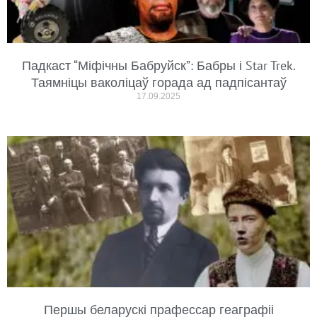
Падкаст “Міфічны Бабруйск”: Бабры і Star Trek.
Таямніцы ваколіцаў горада ад падпісантаў
17.09.2025
Першы беларускі прафессар геаграфіі