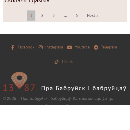
сволачы і дамы»
1
2
3
…
5
Next »
Facebook
Instagram
Youtube
Telegram
TikTok
© 2025 – Пра Бабруйск і бабруйцаў. Калі вы хочаце ўзяць
матэрыял з нашага сайту, захавайце, калі ласка, загаловак і
тэкст бяз зменаў і дайце наўпроставую працоўную
гіперспасылку.