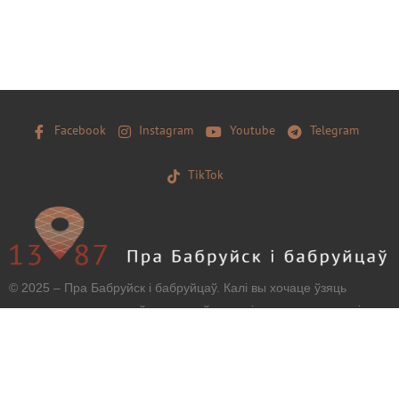
Facebook
Instagram
Youtube
Telegram
TikTok
© 2025 – Пра Бабруйск і бабруйцаў. Калі вы хочаце ўзяць
матэрыял з нашага сайту, захавайце, калі ласка, загаловак і
тэкст бяз зменаў і дайце наўпроставую працоўную
гіперспасылку.