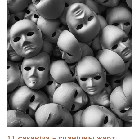
11 сакавіка – сцэнічны жарт