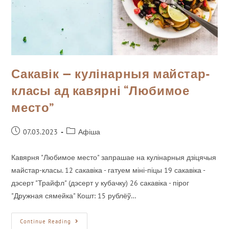
Сакавік — кулінарныя майстар-
класы ад кавярні “Любимое
место”
07.03.2023
Афіша
Кавярня "Любимое место" запрашае на кулінарныя дзіцячыя
майстар-класы. 12 сакавіка - гатуем міні-піцы 19 сакавіка -
дэсерт "Трайфл" (дэсерт у кубачку) 26 сакавіка - пірог
"Дружная сямейка" Кошт: 15 рублёў…
Continue Reading