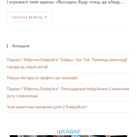
І атрымалі такія адказы: «Выходны. Буду спаць да абеду.…
Continue Reading
Апошнія
Падкаст “Міфічны Бабруйск”: Бабры і Star Trek. Таямніцы ваколіцаў
горада ад падпісантаў
Першы беларускі прафессар геаграфіі
Падкаст “Міфічны Бабруйск”: Легендарныя бабруйчанкі ў жаночым
руху і рэвалюцыі
Чым адметнае пажарнае дэпо ў Бабруйску?
ЦІКАВАЕ