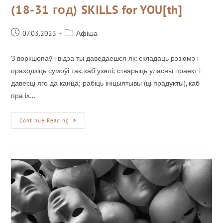
(18-31 год) SKILLS for YOU[th]
07.03.2023
Афіша
З воркшопаў і відэа ты даведаешся як: складаць рэзюмэ і
праходзіць сумоўі так, каб узялі; стварыць уласны праект і
давесці яго да канца; рабіць ініцыятывы (ці прадукты), каб
пра іх…
Continue Reading