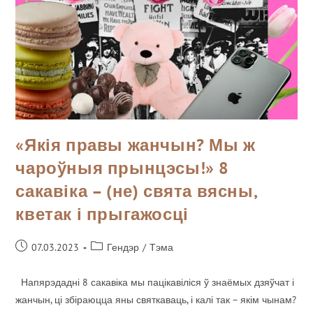
«Якія правы жанчын? Мы ж
чароўныя прынцэсы!» 8
сакавіка – (не) свята вясны,
кветак і прыгажосці
07.03.2023
Гендэр
/
Тэма
Напярэдадні 8 сакавіка мы пацікавіліся ў знаёмых дзяўчат і
жанчын, ці збіраюцца яны святкаваць, і калі так – якім чынам?