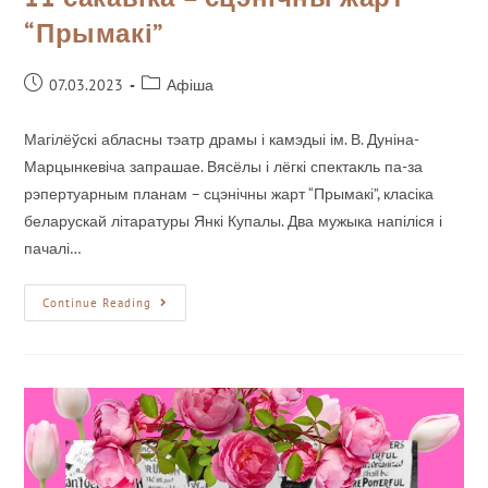
“Прымакі”
07.03.2023
Афіша
Магілёўскі абласны тэатр драмы і камэдыі ім. В. Дуніна-
Марцынкевіча запрашае. Вясёлы і лёгкі спектакль па-за
рэпертуарным планам – сцэнічны жарт “Прымакі”, класіка
беларускай літаратуры Янкі Купалы. Два мужыка напіліся і
пачалі…
Continue Reading