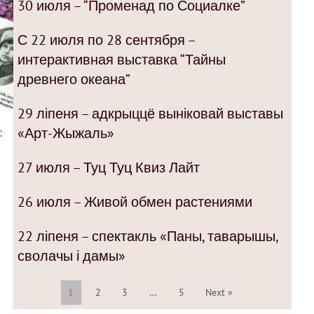
30 июля – “Променад по Социалке”
С 22 июля по 28 сентября –
интерактивная выставка “Тайны
древнего океана”
29 ліпеня – адкрыццё выніковай выставы
«Арт-Жыжаль»
:
27 июля – Туц Туц Квиз Лайт
26 июля – Живой обмен растениями
22 ліпеня – спектакль «Паны, таварышы,
сволачы і дамы»
1
2
3
…
5
Next »