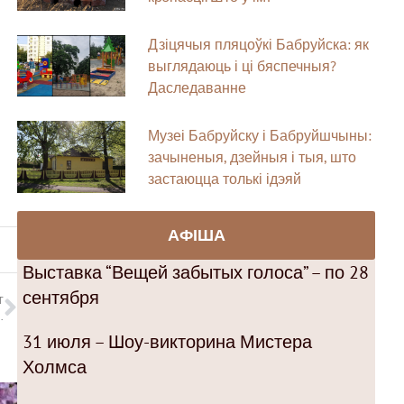
Дзіцячыя пляцоўкі Бабруйска: як
выглядаюць і ці бяспечныя?
Даследаванне
Музеі Бабруйску і Бабруйшчыны:
зачыненыя, дзейныя і тыя, што
застаюцца толькі ідэяй
АФІША
Выставка “Вещей забытых голоса” – по 28
сентября
T
. Ірына Хамрэнка-Ушакова ў падкасце «Гарады»
31 июля – Шоу-викторина Мистера
Холмса