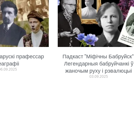
арускі прафессар
Падкаст “Міфічны Бабруйск”
еаграфіі
Легендарныя бабруйчанкі ў
06.09.2025
жаночым руху і рэвалюцыі
03.09.2025