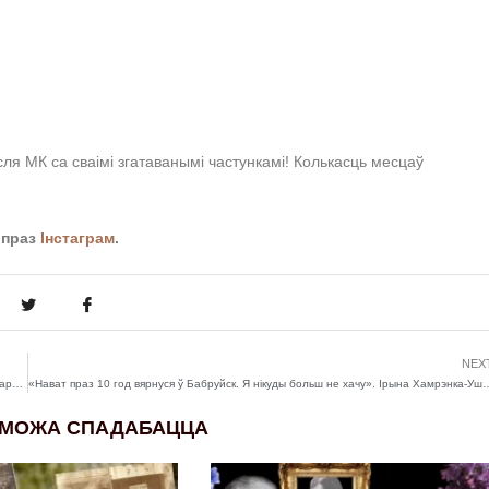
сля МК са сваімі згатаванымі частункамі! Колькасць месцаў
 праз
Інстаграм
.
NEX
14 сакавіка – 9 красавіка — адукацыйны анлайн-курс для маладых беларусак і беларусаў (18-31 год) SKILLS for YOU[th]
«Нават праз 10 год вярнуся ў Бабруйск. Я нікуды больш не хачу»
 МОЖА СПАДАБАЦЦА