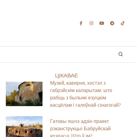
ЦІКАВАЕ
Музей, кавярня, хостэл з
габрэйскім каларытам: што
рабіць з былымі езуіцкім
касцёлам і галоўнай сінагогай?
Гатовы яшчэ адзін праект
рэканструкцыі Бабруйскай
крэпасці. Што ў ім?