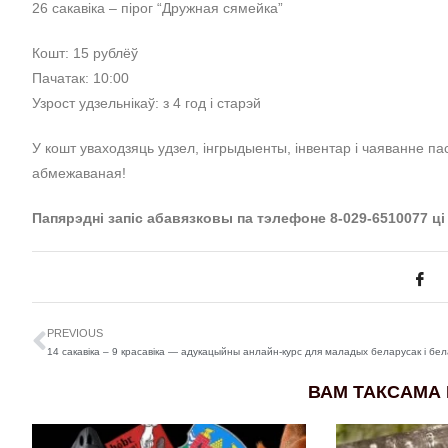
26 сакавіка – пірог “Дружная сямейка”
Кошт: 15 рублёў
Пачатак: 10:00
Узрост удзельнікаў: з 4 год і старэй
У кошт уваходзяць удзел, інгрыдыенты, інвентар і чаяванне па
абмежаваная!
Папярэдні запіс абавязковы па тэлефоне 8-029-6510077 ці
PREVIOUS
ВАМ ТАКСАМА