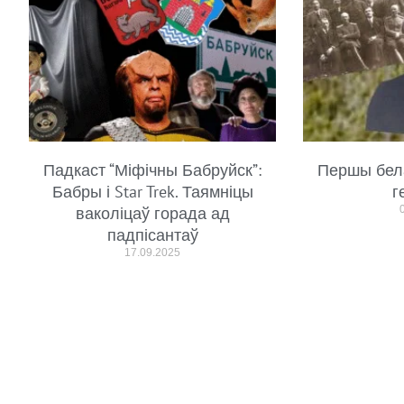
Падкаст “Міфічны Бабруйск”:
Першы бел
Бабры і Star Trek. Таямніцы
г
ваколіцаў горада ад
падпісантаў
17.09.2025