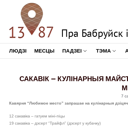
ЛЮДЗІ
МЕСЦЫ
ПАДЗЕІ
ТЭМА
САКАВІК — КУЛІНАРНЫЯ МАЙС
М
7 с
Кавярня “Любимое место” запрашае на кулінарныя дзіця
12 сакавіка – гатуем міні-піцы
19 сакавіка – дэсерт “Трайфл” (дэсерт у кубачку)