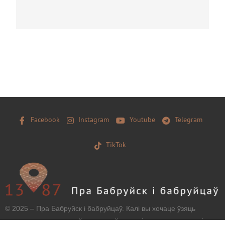
Facebook
Instagram
Youtube
Telegram
TikTok
© 2025 – Пра Бабруйск і бабруйцаў. Калі вы хочаце ўзяць
матэрыял з нашага сайту, захавайце, калі ласка, загаловак і