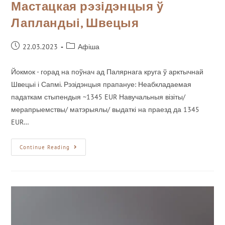
Мастацкая рэзідэнцыя ў
Лапландыі, Швецыя
22.03.2023
Афіша
Йокмок - горад на поўнач ад Палярнага круга ў арктычнай
Швецыі і Сапмі. Рэзідэнцыя прапануе: Неабкладаемая
падаткам стыпендыя ~1345 EUR Навучальныя візіты/
мерапрыемствы/ матэрыялы/ выдаткі на праезд да 1345
EUR…
Continue Reading