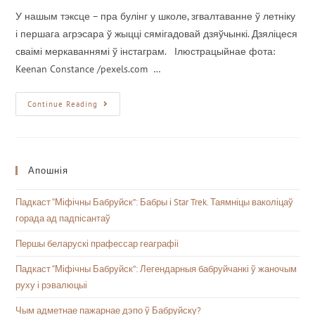
У нашым тэксце – пра булінг у школе, згвалтаванне ў летніку
і першага агрэсара ў жыцці сямігадовай дзяўчынкі. Дзяліцеся
сваімі меркаваннямі ў інстаграм. Ілюстрацыйнае фота:
Keenan Constance /pexels.com …
Continue Reading
Апошнія
Падкаст “Міфічны Бабруйск”: Бабры і Star Trek. Таямніцы ваколіцаў
горада ад падпісантаў
Першы беларускі прафессар геаграфіі
Падкаст “Міфічны Бабруйск”: Легендарныя бабруйчанкі ў жаночым
руху і рэвалюцыі
Чым адметнае пажарнае дэпо ў Бабруйску?