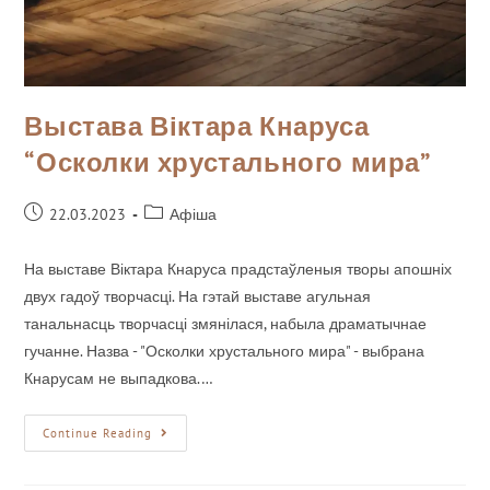
Выстава Віктара Кнаруса
“Осколки хрустального мира”
22.03.2023
Афіша
На выставе Віктара Кнаруса прадстаўленыя творы апошніх
двух гадоў творчасці. На гэтай выставе агульная
танальнасць творчасці змянілася, набыла драматычнае
гучанне. Назва - "Осколки хрустального мира" - выбрана
Кнарусам не выпадкова.…
Continue Reading