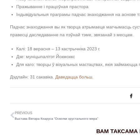
Пражыванне і працоўная прастора
Індывідуальныя праграмы падчас знаходжання на аснове 
Падчас знаходжання вы як творца атрымаеце магчымасць сустрэ
правесці даследаванне па пэўнай тэме, звязанай з месцам.
Калі: 18 верасня – 13 кастрычніка 2023 г.
Дзе: муніцыпалітэт Йокмоккс
Для каго: творцы ў візуальных мастацтвах, якія займаюцца
Дэдлайн: 31 сакавіка.
Даведацца больш.
PREVIOUS
Выстава Віктара Кнаруса “Осколки хрустального мира”
ВАМ ТАКСАМА