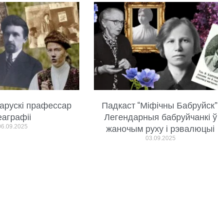
арускі прафессар
Падкаст “Міфічны Бабруйск”
еаграфіі
Легендарныя бабруйчанкі ў
06.09.2025
жаночым руху і рэвалюцыі
03.09.2025