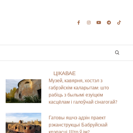
ЦІКАВАЕ
Музей, кавярня, хостэл з
габрэйскім каларытам: што
рабіць з былымі езуіцкім
касцёлам і галоўнай сінагогай?
Гатовы яшчэ адзін праект
рэканструкцыі Бабруйскай
крэпасці. Што ў ім?