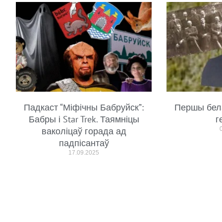
Падкаст “Міфічны Бабруйск”:
Першы бел
Бабры і Star Trek. Таямніцы
г
ваколіцаў горада ад
падпісантаў
17.09.2025