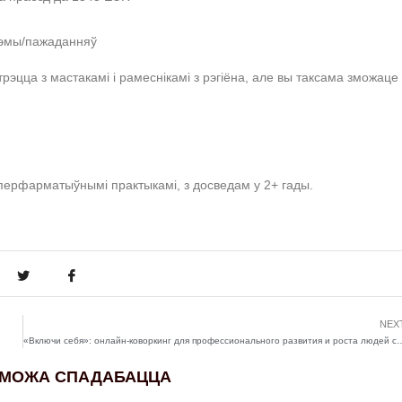
тэмы/пажаданняў
цца з мастакамі і рамеснікамі з рэгіёна, але вы таксама зможаце
 перфарматыўнымі практыкамі, з досведам у 2+ гады.
NEX
«Включи себя»: онлайн-коворкинг для профессионального
 МОЖА СПАДАБАЦЦА