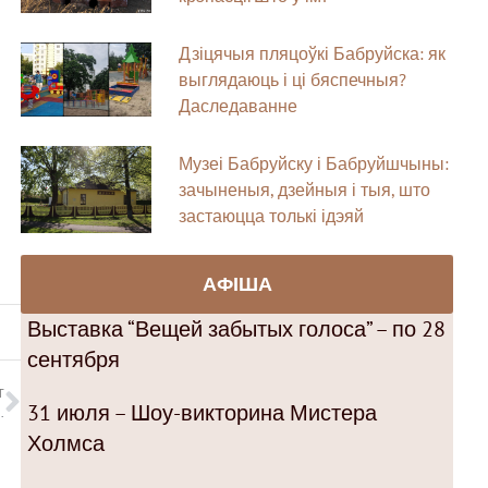
Дзіцячыя пляцоўкі Бабруйска: як
выглядаюць і ці бяспечныя?
Даследаванне
Музеі Бабруйску і Бабруйшчыны:
зачыненыя, дзейныя і тыя, што
застаюцца толькі ідэяй
АФІША
Выставка “Вещей забытых голоса” – по 28
сентября
T
31 июля – Шоу-викторина Мистера
 развития и роста людей старше 30 лет
Холмса