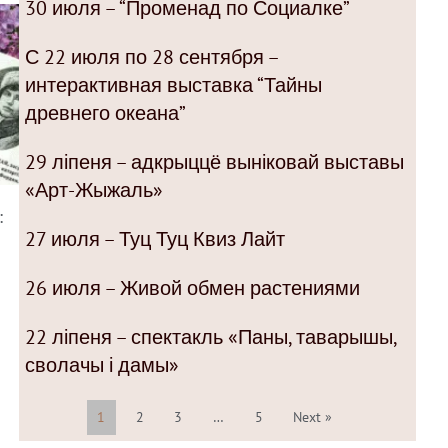
30 июля – “Променад по Социалке”
С 22 июля по 28 сентября –
интерактивная выставка “Тайны
древнего океана”
29 ліпеня – адкрыццё выніковай выставы
«Арт-Жыжаль»
:
27 июля – Туц Туц Квиз Лайт
26 июля – Живой обмен растениями
22 ліпеня – спектакль «Паны, таварышы,
сволачы і дамы»
1
2
3
…
5
Next »