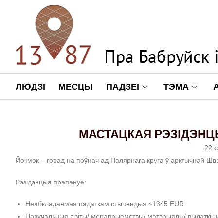
ЛЮДЗІ
МЕСЦЫ
ПАДЗЕІ
ТЭМА
МАСТАЦКАЯ РЭЗІДЭНЦ
22 с
Йокмок – горад на поўнач ад Палярнага круга ў арктычнай Шве
Рэзідэнцыя прапануе:
Неабкладаемая падаткам стыпендыя ~1345 EUR
Навучальныя візіты/ мерапрыемствы/ матэрыялы/ выдаткі 