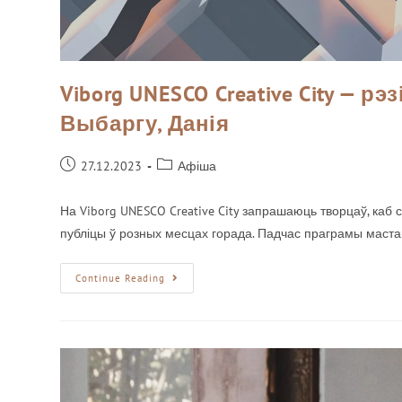
Viborg UNESCO Creative City — 
Выбаргу, Данія
27.12.2023
Афіша
На Viborg UNESCO Creative City запрашаюць творцаў, каб
публіцы ў розных месцах горада. Падчас праграмы маста
Continue Reading