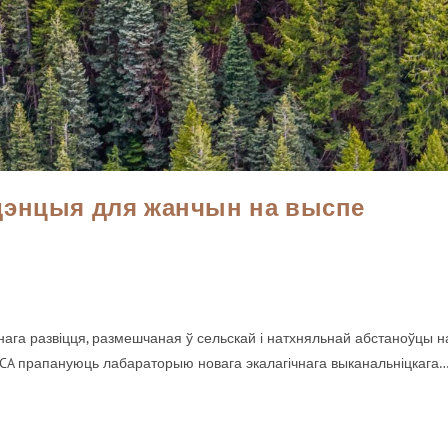
дэнцыя для жанчын на выспе
нага развіцця, размешчаная ў сельскай і натхняльнай абстаноўцы н
RCA прапануюць лабараторыю новага экалагічнага выканальніцкага