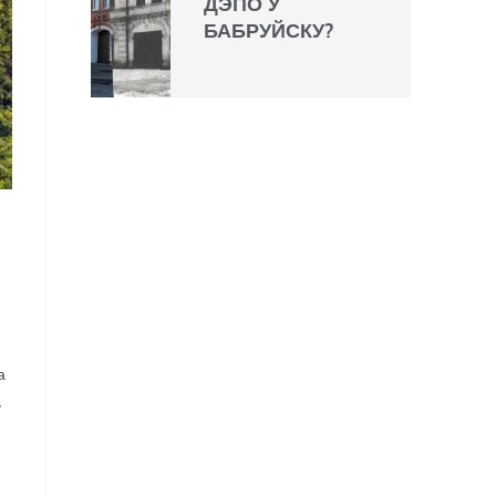
ДЭПО Ў
БАБРУЙСКУ?
а
…