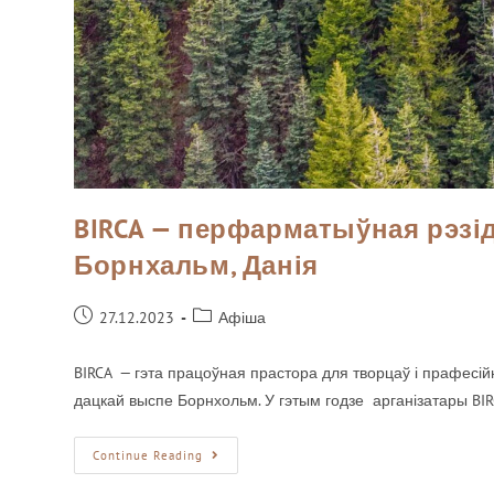
BIRCA — перфарматыўная рэзі
Борнхальм, Данія
27.12.2023
Афіша
BIRCA — гэта працоўная прастора для творцаў і прафесій
дацкай выспе Борнхольм. У гэтым годзе арганізатары BI
Continue Reading