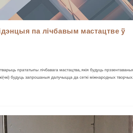
рэзідэнцыя па лічбавым мастацтве ў
 стварыць прататыпы лічбавага мастацтва, якія будуць прэзентаваны
кі(чкі) будуць запрошаныя далучыцца да сеткі міжнародных творчы