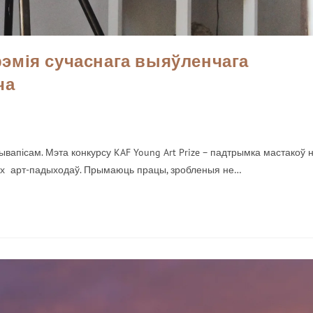
-прэмія сучаснага выяўленчага
ча
ывапісам. Мэта конкурсу KAF Young Art Prize – падтрымка мастакоў 
ных арт-падыходаў. Прымаюць працы, зробленыя не…