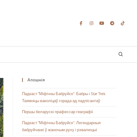
Апошнія
Падкаст “Міфічны Бабруйск”: Бабры і Star Trek.
Таямніцы ваколіцаў горада ад падпісантаў
Першы беларускі прафессар геаграфіі
Падкаст “Міфічны Бабруйск”: Легендарныя
бабруйчанкі ў жаночым руху і рэвалюцыі