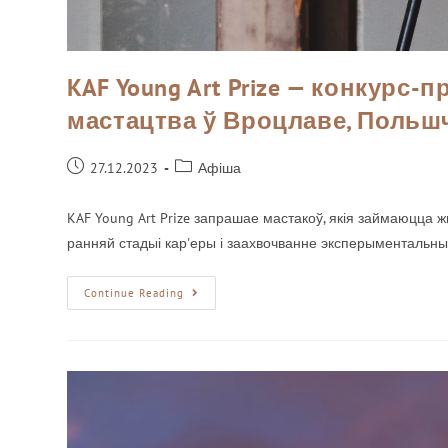
KAF Young Art Prize — конкурс
мастацтва ў Вроцлаве, Польш
27.12.2023
Афіша
KAF Young Art Prize запрашае мастакоў, якія займаюцца ж
ранняй стадыі кар'еры і заахвочванне эксперыменталь
Continue Reading