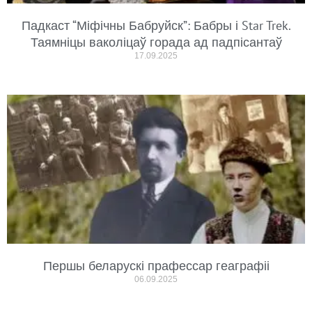
Падкаст “Міфічны Бабруйск”: Бабры і Star Trek.
Таямніцы ваколіцаў горада ад падпісантаў
17.09.2025
Першы беларускі прафессар геаграфіі
06.09.2025