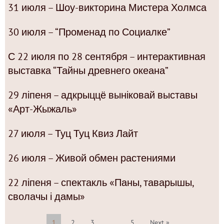
31 июля – Шоу-викторина Мистера Холмса
30 июля – “Променад по Социалке”
С 22 июля по 28 сентября – интерактивная
выставка “Тайны древнего океана”
29 ліпеня – адкрыццё выніковай выставы
«Арт-Жыжаль»
27 июля – Туц Туц Квиз Лайт
26 июля – Живой обмен растениями
22 ліпеня – спектакль «Паны, таварышы,
сволачы і дамы»
1
2
3
…
5
Next »