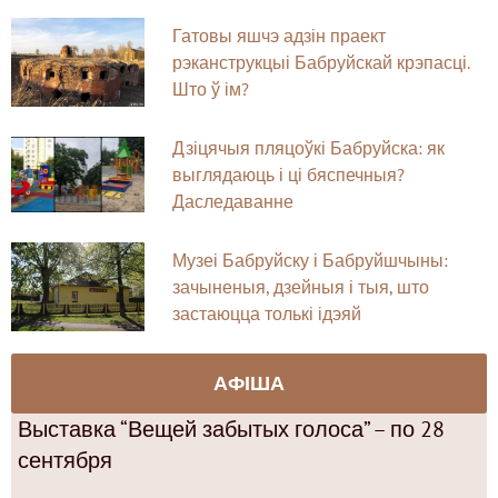
Гатовы яшчэ адзін праект
рэканструкцыі Бабруйскай крэпасці.
Што ў ім?
Дзіцячыя пляцоўкі Бабруйска: як
выглядаюць і ці бяспечныя?
Даследаванне
Музеі Бабруйску і Бабруйшчыны:
зачыненыя, дзейныя і тыя, што
застаюцца толькі ідэяй
АФІША
Выставка “Вещей забытых голоса” – по 28
сентября