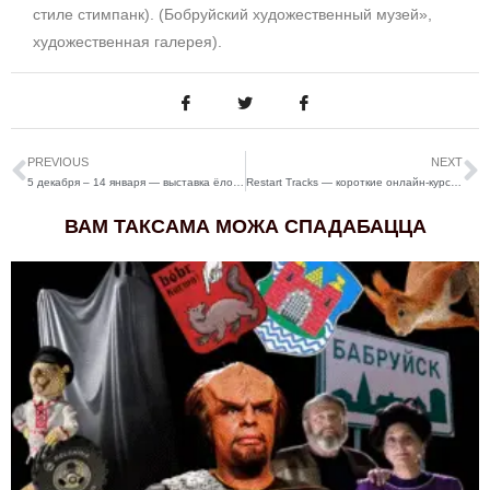
стиле стимпанк). (Бобруйский художественный музей»,
художественная галерея).
PREVIOUS
NEXT
5 декабря – 14 января — выставка ёлочных шаров и новогодних открыток “В новогоднем шаре весь мир отражается…”
Restart Tracks — короткие онлайн-курсы от ProWomen BY
ВАМ ТАКСАМА МОЖА СПАДАБАЦЦА