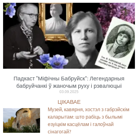
Падкаст “Міфічны Бабруйск”: Легендарныя
бабруйчанкі ў жаночым руху і рэвалюцыі
03.09.2025
ЦІКАВАЕ
Музей, кавярня, хостэл з габрэйскім
каларытам: што рабіць з былымі
езуіцкім касцёлам і галоўнай
сінагогай?