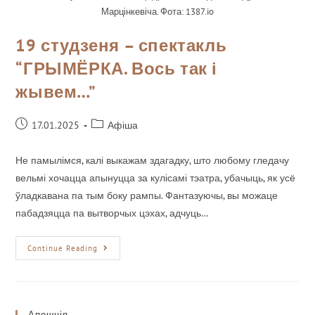
Марцінкевіча. Фота: 1387.io
19 студзеня – спектакль
“ГРЫМЁРКА. Вось так і
жывем…”
17.01.2025
Афіша
Не памылімся, калі выкажам здагадку, што любому гледачу
вельмі хочацца апынуцца за кулісамі тэатра, убачыць, як усё
ўладкавана па тым боку рампы. Фантазуючы, вы можаце
пабадзяцца па вытворчых цэхах, адчуць…
Continue Reading
Апошнія