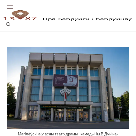
Магілёўскі абласны тэатр драмы і камедыі ім.В.Дуніна-