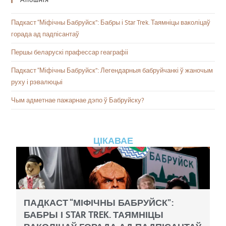
Падкаст “Міфічны Бабруйск”: Бабры і Star Trek. Таямніцы ваколіцаў
горада ад падпісантаў
Першы беларускі прафессар геаграфіі
Падкаст “Міфічны Бабруйск”: Легендарныя бабруйчанкі ў жаночым
руху і рэвалюцыі
Чым адметнае пажарнае дэпо ў Бабруйску?
ЦІКАВАЕ
ПАДКАСТ “МІФІЧНЫ БАБРУЙСК”:
БАБРЫ І STAR TREK. ТАЯМНІЦЫ