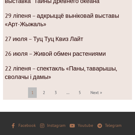
выставка “Тайны древнего океана”
29 ліпеня – адкрыццё выніковай выставы
«Арт-Жыжаль»
27 июля – Туц Туц Квиз Лайт
26 июля – Живой обмен растениями
22 ліпеня – спектакль «Паны, таварышы,
сволачы і дамы»
1
2
3
…
5
Next »
Facebook
Instagram
Youtube
Telegram