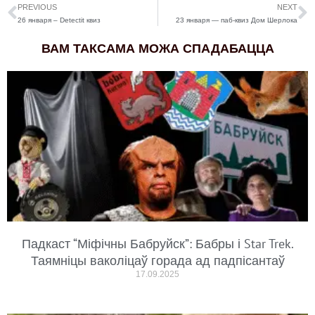
PREVIOUS
NEXT
26 января – Detectit квиз
23 января — паб-квиз Дом Шерлока
ВАМ ТАКСАМА МОЖА СПАДАБАЦЦА
Падкаст “Міфічны Бабруйск”: Бабры і Star Trek.
Таямніцы ваколіцаў горада ад падпісантаў
17.09.2025