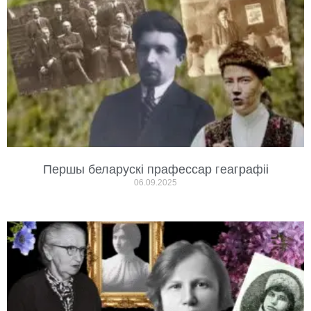
Першы беларускі прафессар геаграфіі
06.09.2025