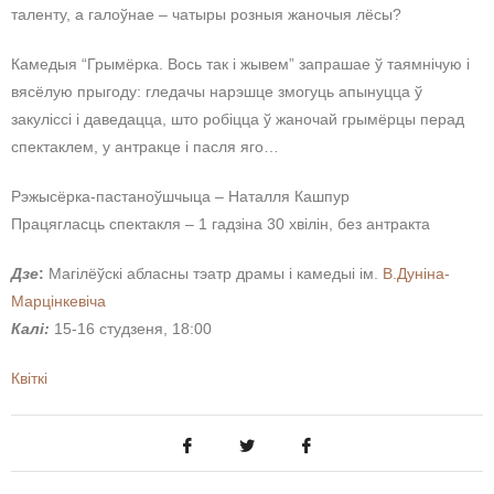
таленту, а галоўнае – чатыры розныя жаночыя лёсы?
Камедыя “Грымёрка. Вось так і жывем” запрашае ў таямнічую і
вясёлую прыгоду: гледачы нарэшце змогуць апынуцца ў
закуліссі і даведацца, што робіцца ў жаночай грымёрцы перад
спектаклем, у антракце і пасля яго…
Рэжысёрка-пастаноўшчыца – Наталля Кашпур
Працягласць спектакля – 1 гадзіна 30 хвілін, без антракта
Дзе
:
Магілёўскі абласны тэатр драмы і камедыі ім.
В.Дуніна-
Марцінкевіча
Калі:
15-16 студзеня, 18:00
Квіткі