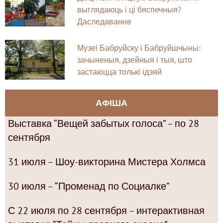
выглядаюць і ці бяспечныя?
Даследаванне
Музеі Бабруйску і Бабруйшчыны:
зачыненыя, дзейныя і тыя, што
застаюцца толькі ідэяй
АФІША
Выставка “Вещей забытых голоса” – по 28
сентября
31 июля – Шоу-викторина Мистера Холмса
30 июля – “Променад по Социалке”
С 22 июля по 28 сентября – интерактивная