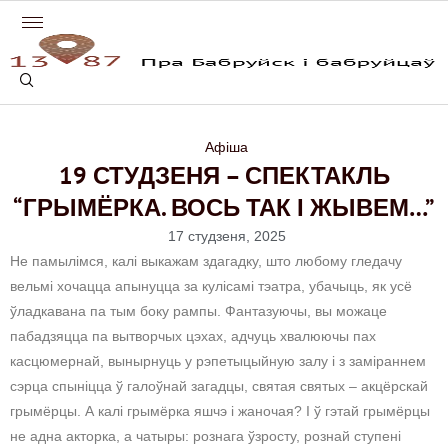
Афіша
19 СТУДЗЕНЯ – СПЕКТАКЛЬ
“ГРЫМЁРКА. ВОСЬ ТАК І ЖЫВЕМ…”
17 студзеня, 2025
Не памылімся, калі выкажам здагадку, што любому гледачу
вельмі хочацца апынуцца за кулісамі тэатра, убачыць, як усё
ўладкавана па тым боку рампы. Фантазуючы, вы можаце
пабадзяцца па вытворчых цэхах, адчуць хвалюючы пах
касцюмернай, вынырнуць у рэпетыцыйную залу і з заміраннем
сэрца спыніцца ў галоўнай загадцы, святая святых – акцёрскай
грымёрцы. А калі грымёрка яшчэ і жаночая? І ў гэтай грымёрцы
не адна акторка, а чатыры: рознага ўзросту, рознай ступені