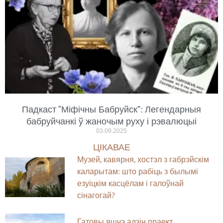
Падкаст “Міфічны Бабруйск”: Легендарныя
бабруйчанкі ў жаночым руху і рэвалюцыі
03.09.2025
ЦІКАВАЕ
Музей, кавярня, хостэл з габрэйскім
каларытам: што рабіць з былымі
езуіцкім касцёлам і галоўнай
сінагогай?
Гатовы яшчэ адзін праект