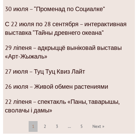
30 июля – “Променад по Социалке”
С 22 июля по 28 сентября – интерактивная
выставка “Тайны древнего океана”
29 ліпеня – адкрыццё выніковай выставы
«Арт-Жыжаль»
27 июля – Туц Туц Квиз Лайт
26 июля – Живой обмен растениями
22 ліпеня – спектакль «Паны, таварышы,
сволачы і дамы»
1
2
3
…
5
Next »