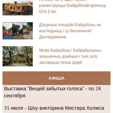
рэканструкцыі Бабруйскай крэпасці.
Што ў ім?
Дзіцячыя пляцоўкі Бабруйска: як
выглядаюць і ці бяспечныя?
Даследаванне
Музеі Бабруйску і Бабруйшчыны:
зачыненыя, дзейныя і тыя, што
застаюцца толькі ідэяй
АФІША
Выставка “Вещей забытых голоса” – по 28
сентября
31 июля – Шоу-викторина Мистера Холмса