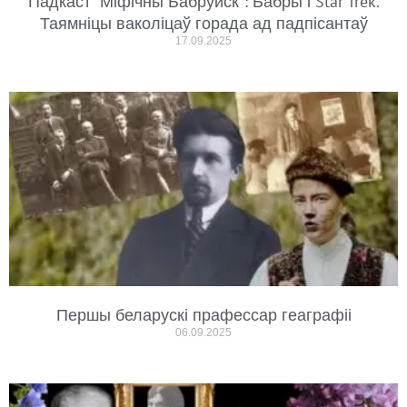
Падкаст “Міфічны Бабруйск”: Бабры і Star Trek.
Таямніцы ваколіцаў горада ад падпісантаў
17.09.2025
Першы беларускі прафессар геаграфіі
06.09.2025