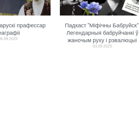
арускі прафессар
Падкаст “Міфічны Бабруйск”
еаграфіі
Легендарныя бабруйчанкі ў
06.09.2025
жаночым руху і рэвалюцыі
03.09.2025