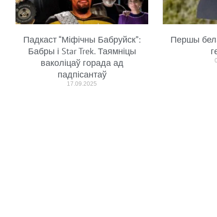
Падкаст “Міфічны Бабруйск”:
Першы бел
Бабры і Star Trek. Таямніцы
г
ваколіцаў горада ад
падпісантаў
17.09.2025