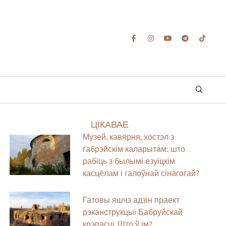
ЦІКАВАЕ
Музей, кавярня, хостэл з
габрэйскім каларытам: што
рабіць з былымі езуіцкім
касцёлам і галоўнай сінагогай?
Гатовы яшчэ адзін праект
рэканструкцыі Бабруйскай
крэпасці. Што ў ім?