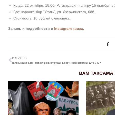
Когда: 22 октября, 18:00; Регистрация на игру 15 октября в 
Где: караоке-бар “Уголь”, ул. Дзержинского, 68б.
Стоимость: 10 рублей с человека.
Запись и подробности в
Instagram квиза.
PREVIOUS
Гатовы яшчэ адзін праект рэканструкцыі Бабруйскай крэпасці. Што ў ім?
ВАМ ТАКСАМА