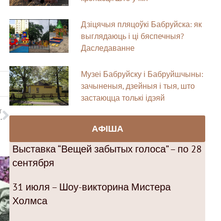
Дзіцячыя пляцоўкі Бабруйска: як
выглядаюць і ці бяспечныя?
Даследаванне
Музеі Бабруйску і Бабруйшчыны:
зачыненыя, дзейныя і тыя, што
застаюцца толькі ідэяй
T
”
АФІША
Выставка “Вещей забытых голоса” – по 28
сентября
31 июля – Шоу-викторина Мистера
Холмса