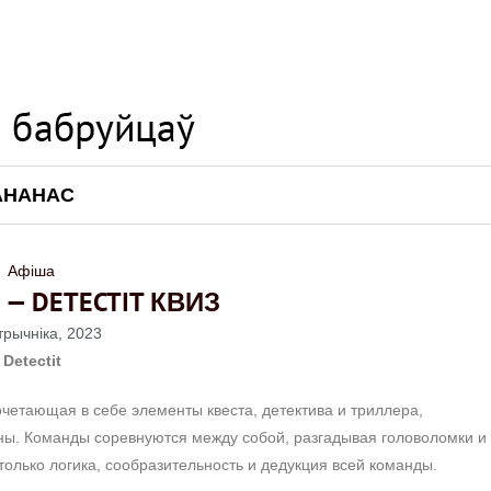
АНАНАС
Афіша
— DETECTIT КВИЗ
трычніка, 2023
Detectit
очетающая в себе элементы квеста, детектива и триллера,
ны. Команды соревнуются между собой, разгадывая головоломки и
только логика, сообразительность и дедукция всей команды.