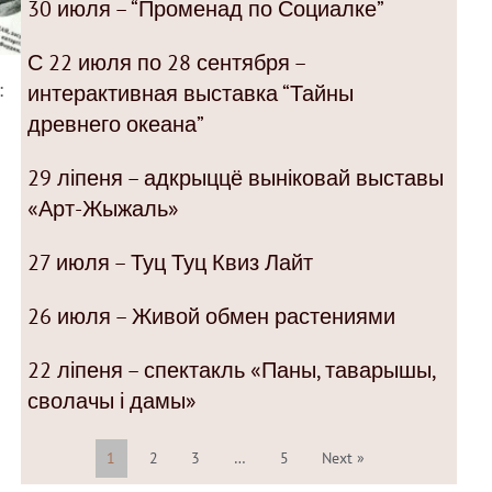
30 июля – “Променад по Социалке”
С 22 июля по 28 сентября –
:
интерактивная выставка “Тайны
древнего океана”
29 ліпеня – адкрыццё выніковай выставы
«Арт-Жыжаль»
27 июля – Туц Туц Квиз Лайт
26 июля – Живой обмен растениями
22 ліпеня – спектакль «Паны, таварышы,
сволачы і дамы»
1
2
3
…
5
Next »