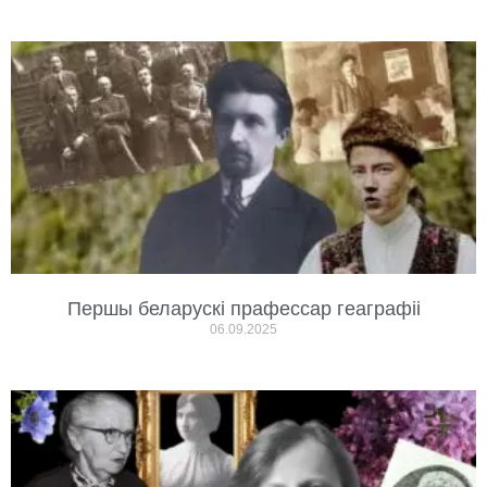
Першы беларускі прафессар геаграфіі
06.09.2025