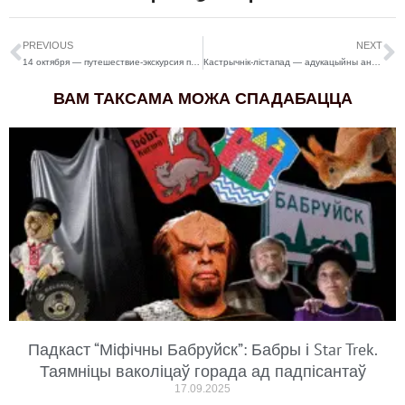
PREVIOUS
NEXT
14 октября — путешествие-экскурсия по увлекательному маршруту с Олегом Красным
Кастрычнік-лістапад — адукацыйны анлайн-курс «Мае сэнс»
ВАМ ТАКСАМА МОЖА СПАДАБАЦЦА
Падкаст “Міфічны Бабруйск”: Бабры і Star Trek.
Таямніцы ваколіцаў горада ад падпісантаў
17.09.2025