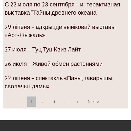
С 22 июля по 28 сентября – интерактивная
выставка “Тайны древнего океана”
29 ліпеня – адкрыццё выніковай выставы
«Арт-Жыжаль»
27 июля – Туц Туц Квиз Лайт
26 июля – Живой обмен растениями
22 ліпеня – спектакль «Паны, таварышы,
сволачы і дамы»
1
2
3
…
5
Next »