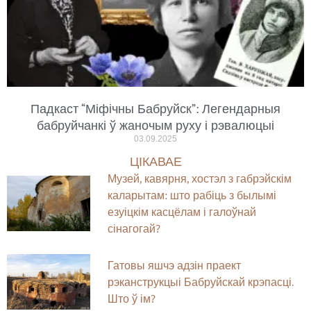
Падкаст “Міфічны Бабруйск”: Легендарныя
бабруйчанкі ў жаночым руху і рэвалюцыі
03.09.2025
ЦІКАВАЕ
Музей, кавярня, хостэл з габрэйскім
каларытам: што рабіць з былымі
езуіцкім касцёлам і галоўнай
сінагогай?
Гатовы яшчэ адзін праект
рэканструкцыі Бабруйскай крэпасці.
Што ў ім?