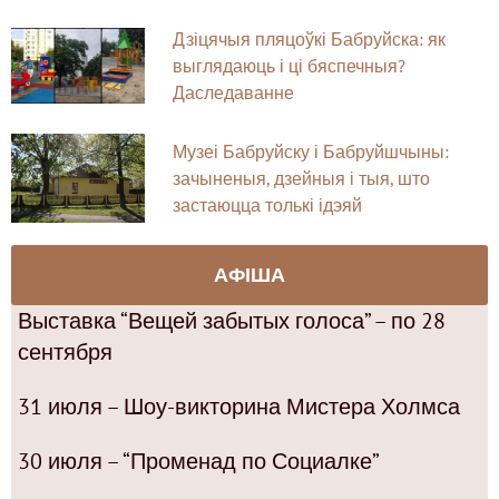
Дзіцячыя пляцоўкі Бабруйска: як
выглядаюць і ці бяспечныя?
Даследаванне
Музеі Бабруйску і Бабруйшчыны:
зачыненыя, дзейныя і тыя, што
застаюцца толькі ідэяй
АФІША
Выставка “Вещей забытых голоса” – по 28
сентября
31 июля – Шоу-викторина Мистера Холмса
30 июля – “Променад по Социалке”