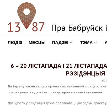
ЛЮДЗІ
МЕСЦЫ
ПАДЗЕІ
ТЭМА
6 – 20 ЛІСТАПАДА І 21 ЛІСТАПА
РЭЗІДЭНЦЫЯ НА
28 
Да ўдзелу заклікаюць з праектамі, звязанымі з сацыяльн
прапануюць выдаткі на праезд, пражыванне і суткавыя.
Для ўдзелу ў рэзідэнцыі трэба прапанаваць даследчы праект у