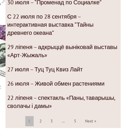
30 июля – “Променад по Социалке”
ж
С 22 июля по 28 сентября –
интерактивная выставка “Тайны
древнего океана”
29 ліпеня – адкрыццё выніковай выставы
«Арт-Жыжаль»
27 июля – Туц Туц Квиз Лайт
26 июля – Живой обмен растениями
:
22 ліпеня – спектакль «Паны, таварышы,
сволачы і дамы»
1
2
3
…
5
Next »