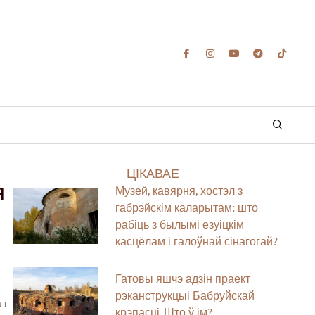
ЦІКАВАЕ
Я
Музей, кавярня, хостэл з
габрэйскім каларытам: што
рабіць з былымі езуіцкім
касцёлам і галоўнай сінагогай?
Гатовы яшчэ адзін праект
рэканструкцыі Бабруйскай
 і
крэпасці. Што ў ім?