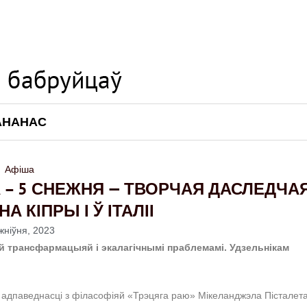
АНАНАС
Афіша
ДА – 5 СНЕЖНЯ — ТВОРЧАЯ ДАСЛЕДЧА
 КІПРЫ І Ў ІТАЛІІ
жніўня, 2023
ай трансфармацыяй і экалагічнымі праблемамі. Удзельнікам
 адпаведнасці з філасофіяй «Трэцяга раю» Мікеланджэла Пісталета