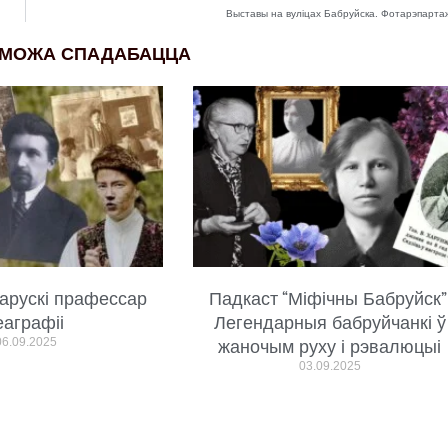
Выставы на вуліцах Бабруйска. Фотарэпарта
 МОЖА СПАДАБАЦЦА
арускі прафессар
Падкаст “Міфічны Бабруйск”
еаграфіі
Легендарныя бабруйчанкі ў
06.09.2025
жаночым руху і рэвалюцыі
03.09.2025