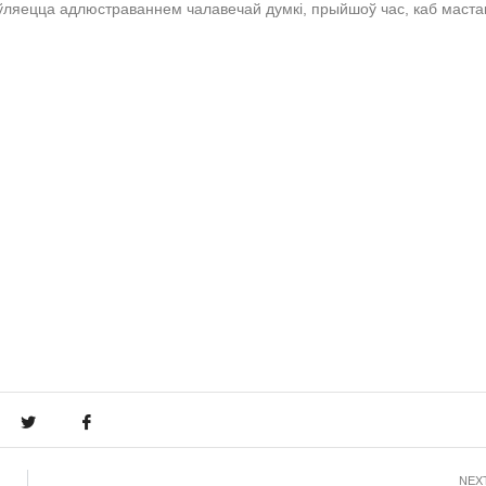
ўляецца адлюстраваннем чалавечай думкі, прыйшоў час, каб мастак
NEX