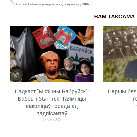
OneBeat Fellows – рэзыдэнцыя для музыкаў у ЗША
ВАМ ТАКСАМА
Падкаст “Міфічны Бабруйск”:
Першы бел
Бабры і Star Trek. Таямніцы
г
ваколіцаў горада ад
падпісантаў
17.09.2025