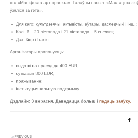
яго «Маніфеста арт-праекта». Галоўны пасыл: «Мастацтва з’я
ўзяліся за гэта».
Для каго: культдзеячы, актывісты, аўтары, даследчыкі і інш.;
Калі: 6 – 20 лістапада і 21 лістапада – 5 снежня;
Дзе: Кіпр і Італія.
Арганізатары прапануюць:
выдаткі на праезд да 400 EUR;
суткавыя 800 EUR;
пражыванне;
інстытуцыянальную падтрымку.
Дэдлайн: 3 верасня. Даведацца больш і
падаць заяўку.
PREVIOUS