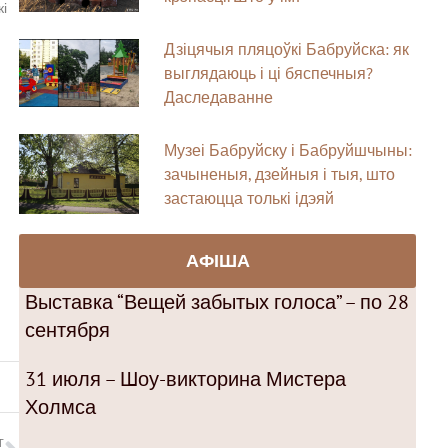
і
Дзіцячыя пляцоўкі Бабруйска: як
выглядаюць і ці бяспечныя?
Даследаванне
Музеі Бабруйску і Бабруйшчыны:
зачыненыя, дзейныя і тыя, што
застаюцца толькі ідэяй
АФІША
Выставка “Вещей забытых голоса” – по 28
сентября
31 июля – Шоу-викторина Мистера
Холмса
T