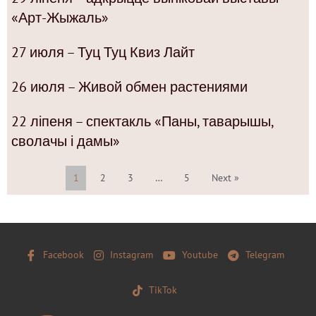
«Арт-Жыжаль»
27 июля – Туц Туц Квиз Лайт
26 июля – Живой обмен растениями
22 ліпеня – спектакль «Паны, таварышы,
сволачы і дамы»
1
2
3
…
5
Next »
Facebook
Instagram
Youtube
Telegram
TikTok