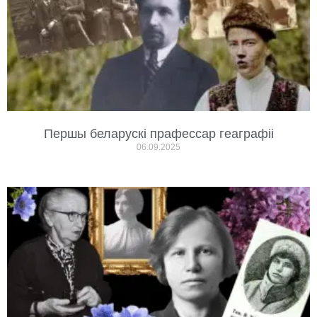
Першы беларускі прафессар геаграфіі
06.09.2025