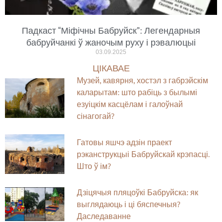
Падкаст “Міфічны Бабруйск”: Легендарныя
бабруйчанкі ў жаночым руху і рэвалюцыі
03.09.2025
ЦІКАВАЕ
Музей, кавярня, хостэл з габрэйскім
каларытам: што рабіць з былымі
езуіцкім касцёлам і галоўнай
сінагогай?
Гатовы яшчэ адзін праект
рэканструкцыі Бабруйскай крэпасці.
Што ў ім?
Дзіцячыя пляцоўкі Бабруйска: як
выглядаюць і ці бяспечныя?
Даследаванне