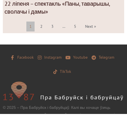
22 ліпеня – спектакль «Паны, таварышы,
сволачы і дамы»
1
2
3
…
5
Next »
Facebook
Instagram
Youtube
Telegram
TikTok
© 2025 – Пра Бабруйск і бабруйцаў. Калі вы хочаце ўзяць
матэрыял з нашага сайту, захавайце, калі ласка, загаловак і
тэкст бяз зменаў і дайце наўпроставую працоўную