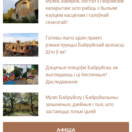
Музей, кавярня, хостэл з габрэйскім
каларытам: што рабіць з былымі
езуіцкім касцёлам і галоўнай
сінагогай?
Гатовы яшчэ адзін праект
рэканструкцыі Бабруйскай крэпасці.
Што ў ім?
Дзіцячыя пляцоўкі Бабруйска: як
выглядаюць і ці бяспечныя?
Даследаванне
Музеі Бабруйску і Бабруйшчыны:
зачыненыя, дзейныя і тыя, што
застаюцца толькі ідэяй
АФІША