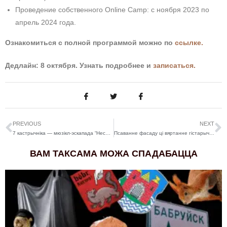
Проведение собственного Online Camp: с ноября 2023 по
апрель 2024 года.
Ознакомиться с полной программой можно по
ссылке.
Дедлайн: 8 октября. Узнать подробнее и
записаться.
PREVIOUS
NEXT
7 кастрычніка — мюзікл-эскапада “Несцерка”
Псаванне фасаду ці вяртанне гістарычнага выгляду? Бабруйцаў непакоіць рамонт у камяніцы са статусам каштоўнасці
ВАМ ТАКСАМА МОЖА СПАДАБАЦЦА