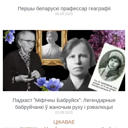
Першы беларускі прафессар геаграфіі
06.09.2025
Падкаст “Міфічны Бабруйск”: Легендарныя
бабруйчанкі ў жаночым руху і рэвалюцыі
03.09.2025
ЦІКАВАЕ