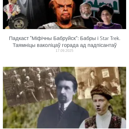
Падкаст “Міфічны Бабруйск”: Бабры і Star Trek.
Таямніцы ваколіцаў горада ад падпісантаў
17.09.2025