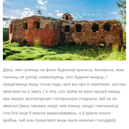
Дзеці, якія гуляюць на фоне будынкаў крэпасці, балярына, якая
танчыць ля руінаў, сімвалізуюць, што будынкі жывуць, і
працягваюць жыць толькі тады, калі мы пра іх памятаем, калі мы
звяртаем на іх увагу. І я лічу, што трэба як мага часцей казаць
пра нашую архітэктурную і гістарычную спадчыну, каб на яе
звярталі ўвагу таксама людзі, якія маюць сродкі і магчымасці
гэта ўсё хаця б якасна закансерваваць, а ў ідэале нешта
зрабіць, каб яны працягвалі жыць яшчэ некалькі стагоддзяў.