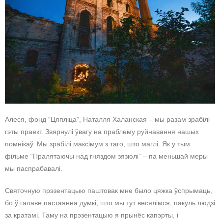
Алеся, фонд “Цяпліца”, Наталля Халанская – мы разам зрабілі
гэты праект. Звярнулі ўвагу на праблему руйнавання нашых
помнікаў. Мы зрабілі максімум з таго, што маглі. Як у тым
фільме “Пралятаючы над гняздом зязюлі” – па меньшай меры
мы паспрабавалі.
Святочную прэзентацыю паштовак мне было цяжка ўспрымаць,
бо ў галаве пастаянна думкі, што мы тут весялімся, пакуль людзі
за кратамі. Таму на прэзентацыю я прынёс капэрты, і