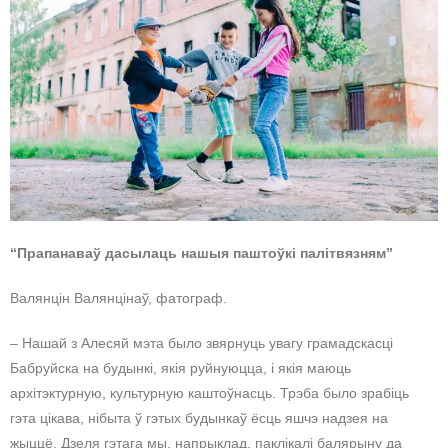
“Прапанаваў дасылаць нашыя паштоўкі палітвязням”
Валянцін Валянцінаў, фатограф.
– Нашай з Алесяй мэта было звярнуць увагу грамадскасці
Бабруйска на будынкі, якія руйнуюцца, і якія маюць
архітэктурную, культурную каштоўнасць. Трэба было зрабіць
гэта цікава, нібыта ў гэтых будынкаў ёсць яшчэ надзея на
жыццё. Дзеля гэтага мы, напрыклад, паклікалі балярыну да