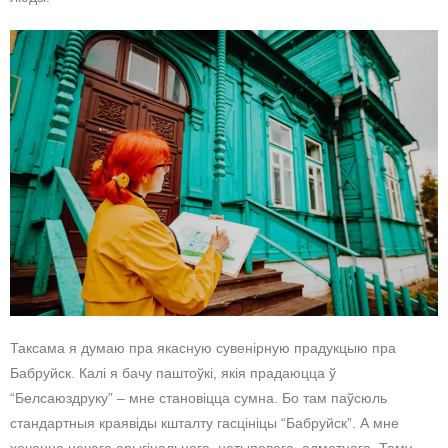
Таксама я думаю пра якасную сувенірную прадукцыю пра
Бабруйск. Калі я бачу паштоўкі, якія прадаюцца ў
“Белсаюздруку” – мне становіцца сумна. Бо там паўсюль
стандартныя краявіды кшталту гасцініцы “Бабруйск”. А мне
хочацца нечага арыгінальнага, нетыповага, адметнага. Таму