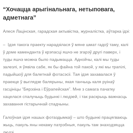
“Хочацца арыгінальнага, нетыповага,
адметнага”
Алеся Лацінская, гарадская актывістка, журналістка, аўтарка ідэі:
– Ідэя такога праекту нарадзілася ў мяне шмат гадоў таму, калі
ў доме каменданта ў крэпасці яшчэ не згарэў другі паверх, і
туды яшчэ можна было падымацца. Аднойчы, калі мы туды
залезлі, я ўявіла сабе, як бы файна той пакой, у які мы трапілі,
падыйшоў для балетнай фотасэсіі. Тая ідэя захавалася ў
праекце ў выглядзе балярыны, якая танчыць каля руінаў
гасцініцы “Бярэзіна і Еўрапейская”. Мне з самага пачатку
хацелася спалучыць будынкі і людзей, і так раскрыць важнасць
захавання гістарычнай спадчыны.
Галоўная ідэя нашых фотаздымкаў – што будынкі працягваюць
жыць, пакуль яны некаму патрэбныя, пакуль там знаходзяцца
людзі.