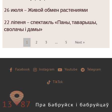
26 июля – Живой обмен растениями
22 ліпеня – спектакль «Паны, таварышы,
сволачы і дамы»
1
2
3
…
5
Next »
Facebook
Instagram
Youtube
Telegram
TikTok