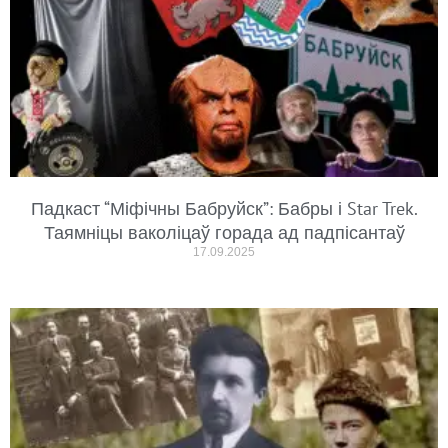
Падкаст “Міфічны Бабруйск”: Бабры і Star Trek.
Таямніцы ваколіцаў горада ад падпісантаў
17.09.2025