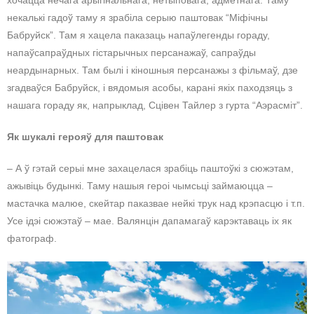
некалькі гадоў таму я зрабіла серыю паштовак “Міфічны
Бабруйск”. Там я хацела паказаць напаўлегенды гораду,
напаўсапраўдных гістарычных персанажаў, сапраўды
неардынарных. Там былі і кіношныя персанажы з фільмаў, дзе
згадваўся Бабруйск, і вядомыя асобы, карані якіх паходзяць з
нашага гораду як, напрыклад, Сцівен Тайлер з гурта “Аэрасміт”.
Як шукалі герояў для паштовак
– А ў гэтай серыі мне захацелася зрабіць паштоўкі з сюжэтам,
ажывіць будынкі. Таму нашыя героі чымсьці займаюцца –
мастачка малюе, скейтар паказвае нейкі трук над крэпасцю і т.п.
Усе ідэі сюжэтаў – мае. Валянцін дапамагаў карэктаваць іх як
фатограф.