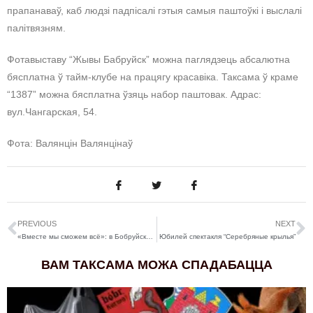
прапанаваў, каб людзі падпісалі гэтыя самыя паштоўкі і выслалі
палітвязням.
Фотавыставу “Жывы Бабруйск” можна паглядзець абсалютна
бясплатна ў тайм-клубе на працягу красавіка. Таксама ў краме
“1387” можна бясплатна ўзяць набор паштовак. Адрас:
вул.Чангарская, 54.
Фота: Валянцін Валянцінаў
PREVIOUS
NEXT
«Вместе мы сможем всё»: в Бобруйске открылась выставка фотоисторий волонтёров ByCovid19
Юбилей спектакля “Серебряные крылья”
ВАМ ТАКСАМА МОЖА СПАДАБАЦЦА