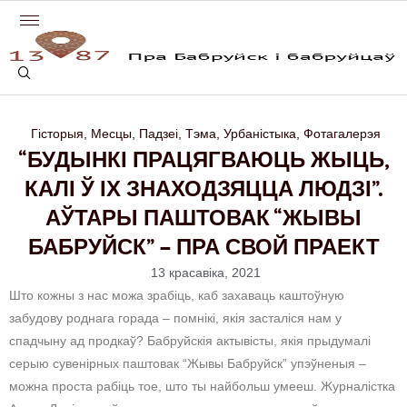
Гісторыя
,
Месцы
,
Падзеі
,
Тэма
,
Урбаністыка
,
Фотагалерэя
“БУДЫНКІ ПРАЦЯГВАЮЦЬ ЖЫЦЬ,
КАЛІ Ў ІХ ЗНАХОДЗЯЦЦА ЛЮДЗІ”.
АЎТАРЫ ПАШТОВАК “ЖЫВЫ
БАБРУЙСК” – ПРА СВОЙ ПРАЕКТ
13 красавіка, 2021
Што кожны з нас можа зрабіць, каб захаваць каштоўную
забудову роднага горада – помнікі, якія засталіся нам у
спадчыну ад продкаў? Бабруйскія актывісты, якія прыдумалі
серыю сувенірных паштовак “Жывы Бабруйск” упэўненыя –
можна проста рабіць тое, што ты найбольш умееш. Журналістка