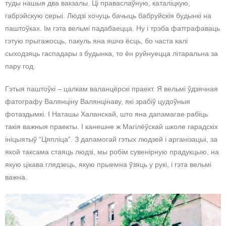
туды нашыя два вакзалы. Ці праваслаўную, каталіцкую,
габрэйскую серыі. Людзі хочуць бачыць бабруйскія будынкі на
паштоўках. Ім гэта вельмі падабаецца. Ну і трэба фатграфаваць
гэтую прыгажосць, пакуль яна яшчэ ёсць, бо часта калі
сыходзяць гаспадары з будынка, то ён руйнуецца літаральна за
пару год.
Гэтыя паштоўкі – цалкам валанцёрскі праект. Я вельмі ўдзячная
фатографу Валянціну Валянцінаву, які зрабіў цудоўныя
фотаздымкі. І Наташы Халанскай, што яна дапамагае рабіць
такія важныя праекты. І канешне ж Магілёўскай школе гарадскіх
ініцыятыў “Цяпліца”. З дапамогай гэтых людзей і арганізацыі, за
якой таксама стаяць людзі, мы робім сувенірную прадукцыю, на
якую цікава глядзець, якую прыемна ўзяць у рукі, і гэта вельмі
важна.