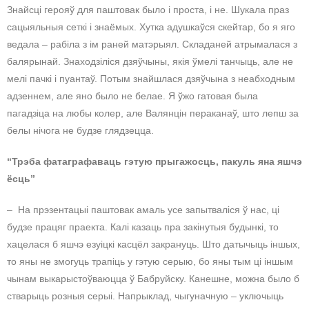
Знайсці герояў для паштовак было і проста, і не. Шукала праз
сацыяльныя сеткі і знаёмых. Хутка адушкаўся скейтар, бо я яго
ведала – рабіла з ім раней матэрыял. Складаней атрымалася з
балярынай. Знаходзіліся дзяўчыны, якія ўмелі танчыць, але не
мелі пачкі і пуантаў. Потым знайшлася дзяўчына з неабходным
адзеннем, але яно было не белае. Я ўжо гатовая была
пагадзіца на любы колер, але Валянцін пераканаў, што лепш за
белы нічога не будзе глядзецца.
“Трэба фатаграфаваць гэтую прыгажосць, пакуль яна яшчэ
ёсць”
– На прэзентацыі паштовак амаль усе запытваліся ў нас, ці
будзе працяг праекта. Калі казаць пра закінутыя будынкі, то
хацелася б яшчэ езуіцкі касцёл закрануць. Што датычыць іншых,
то яны не змогуць трапіць у гэтую серыю, бо яны тым ці іншым
чынам выкарыстоўваюцца ў Бабруйску. Канешне, можна было б
стварыць розныя серыі. Напрыклад, чыгуначную – уключыць