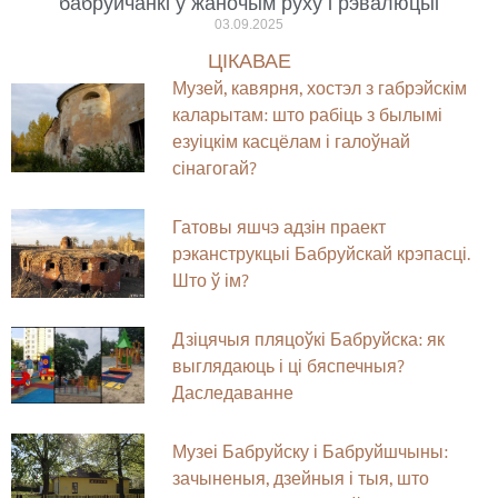
бабруйчанкі ў жаночым руху і рэвалюцыі
03.09.2025
ЦІКАВАЕ
Музей, кавярня, хостэл з габрэйскім
каларытам: што рабіць з былымі
езуіцкім касцёлам і галоўнай
сінагогай?
Гатовы яшчэ адзін праект
рэканструкцыі Бабруйскай крэпасці.
Што ў ім?
Дзіцячыя пляцоўкі Бабруйска: як
выглядаюць і ці бяспечныя?
Даследаванне
Музеі Бабруйску і Бабруйшчыны:
зачыненыя, дзейныя і тыя, што