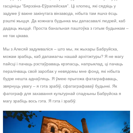
гасцініцы “Бярэзіна-Еўрапейская”. Ці хлопец, які сядзіць у
задуме ў вакне закінутага вінзавода, нібыта там яшчэ ёсць
рэшткі жыцця. Да кожнага будынка мы дапасавалі людзей, каб
дадаць жыццё. Проста банальная паштоўка з гэтым будынкам –
не так цікава.
Мы з Алесяй задумваліся – што мы, як жыхары Бабруйска,
можам зрабіць, каб дапамагчы нашай архітэктуры? Я не магу
пайсці і пачаць рэстаўраваць крэпасць, напрыклад, ці пачаць
пералічваць свой заробак у невядомы мне фонд, які нібыта
будзе нешта аднаўляць. Я ўмею прыгожа фатаграфаваць,
звярнуць увагу – я гэта зрабіў, сфатаграфаваў будынкі. Як
фатограф для захавання культурнай спадчыны Бабруйска я
магу зрабіць вось гэта. Я гэта і зрабіў.