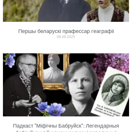
Першы беларускі прафессар геаграфіі
06.09.2025
Падкаст “Міфічны Бабруйск”: Легендарныя