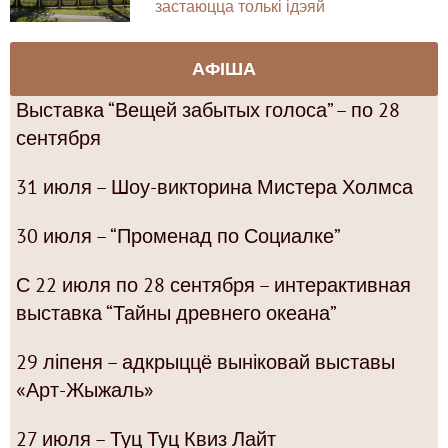
застаюцца толькі ідэяй
АФІША
Выставка “Вещей забытых голоса” – по 28
сентября
31 июля – Шоу-викторина Мистера Холмса
30 июля – “Променад по Социалке”
С 22 июля по 28 сентября – интерактивная
выставка “Тайны древнего океана”
29 ліпеня – адкрыццё выніковай выставы
«Арт-Жыжаль»
27 июля – Туц Туц Квиз Лайт