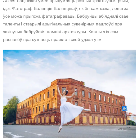
Алеся Лацінская ўмее прыдумляць розныя крэатыўныя рэчы,
ідэі. Фатограф Валянцін Валянцінаў, як ён сам кажа, лепш за
ўсё можа прыгожа фатаграфаваць. Бабруйцы аб’ядналі свае
таленты і стварылі арыгінальныя сувенірныя паштоўкі пра
закінутыя бабруйскія помнікі архітэктуры. Кожны з іх сам
распавёў пра сутнасць праекта і свой удзел у ім.