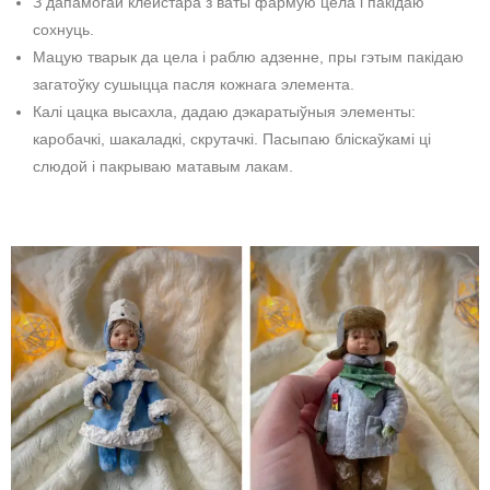
З дапамогай клейстара з ваты фармую цела і пакідаю
сохнуць.
Мацую тварык да цела і раблю адзенне, пры гэтым пакідаю
загатоўку сушыцца пасля кожнага элемента.
Калі цацка высахла, дадаю дэкаратыўныя элементы:
каробачкі, шакаладкі, скрутачкі. Пасыпаю бліскаўкамі ці
слюдой і пакрываю матавым лакам.