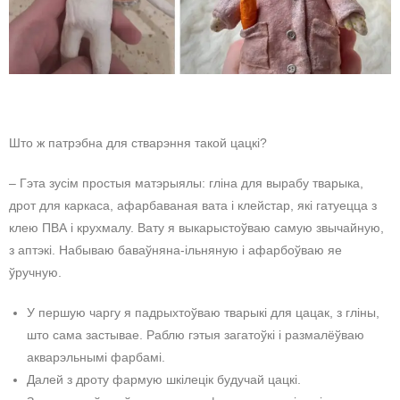
Што ж патрэбна для стварэння такой цацкі?
– Гэта зусім простыя матэрыялы: гліна для вырабу тварыка,
дрот для каркаса, афарбаваная вата і клейстар, які гатуецца з
клею ПВА і крухмалу. Вату я выкарыстоўваю самую звычайную,
з аптэкі. Набываю баваўняна-ільняную і афарбоўваю яе
ўручную.
У першую чаргу я падрыхтоўваю тварыкі для цацак, з гліны,
што сама застывае. Раблю гэтыя загатоўкі і размалёўваю
акварэльнымі фарбамі.
Далей з дроту фармую шкілецік будучай цацкі.