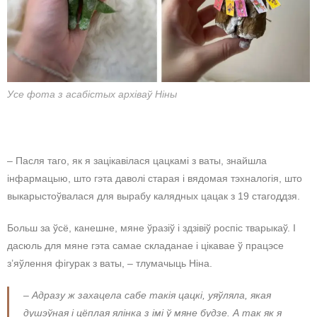
Усе фота з асабістых архіваў Ніны
– Пасля таго, як я зацікавілася цацкамі з ваты, знайшла
інфармацыю, што гэта даволі старая і вядомая тэхналогія, што
выкарыстоўвалася для вырабу калядных цацак з 19 стагоддзя.
Больш за ўсё, канешне, мяне ўразіў і здзівіў роспіс тварыкаў. І
дасюль для мяне гэта самае складанае і цікавае ў працэсе
з’яўлення фігурак з ваты, – тлумачыць Ніна.
– Адразу ж захацела сабе такія цацкі, уяўляла, якая
душэўная і цёплая ялінка з імі ў мяне будзе. А так як я