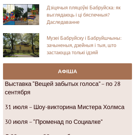
Дзіцячыя пляцоўкі Бабруйска: як
выглядаюць і ці бяспечныя?
Даследаванне
Музеі Бабруйску і Бабруйшчыны:
зачыненыя, дзейныя і тыя, што
застаюцца толькі ідэяй
АФІША
Выставка “Вещей забытых голоса” – по 28
сентября
31 июля – Шоу-викторина Мистера Холмса
30 июля – “Променад по Социалке”