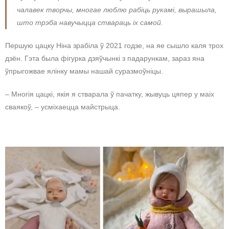
чалавек творчы, многае люблю рабіць рукамі, вырашыла,
што трэба навучыцца ствараць іх самой.
Першую цацку Ніна зрабіла ў 2021 годзе, на яе сышло каля трох
дзён. Гэта была фігурка дзяўчынкі з падарункам, зараз яна
ўпрыгожвае ялінку мамы нашай суразмоўніцы.
– Многія цацкі, якія я стварала ў пачатку, жывуць цяпер у маіх
сваякоў, – усміхаецца майстрыца.