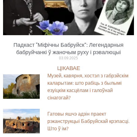
Падкаст “Міфічны Бабруйск”: Легендарныя
бабруйчанкі ў жаночым руху і рэвалюцыі
03.09.2025
ЦІКАВАЕ
Музей, кавярня, хостэл з габрэйскім
каларытам: што рабіць з былымі
езуіцкім касцёлам і галоўнай
сінагогай?
Гатовы яшчэ адзін праект
рэканструкцыі Бабруйскай крэпасці.
Што ў ім?