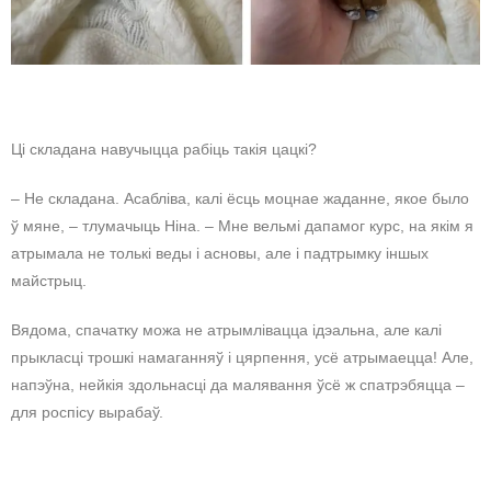
Ці складана навучыцца рабіць такія цацкі?
– Не складана. Асабліва, калі ёсць моцнае жаданне, якое было
ў мяне, – тлумачыць Ніна. – Мне вельмі дапамог курс, на якім я
атрымала не толькі веды і асновы, але і падтрымку іншых
майстрыц.
Вядома, спачатку можа не атрымлівацца ідэальна, але калі
прыкласці трошкі намаганняў і цярпення, усё атрымаецца! Але,
напэўна, нейкія здольнасці да малявання ўсё ж спатрэбяцца –
для роспісу вырабаў.