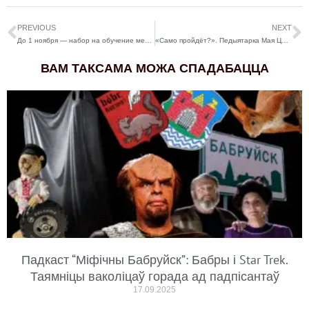
PREVIOUS
NEXT
До 1 ноября — набор на обучение менторов в Boost School
«Само пройдёт?». Педыятарка Мая Церакулава стварыла ютуб-канал пра дзіцячае здароўе
ВАМ ТАКСАМА МОЖА СПАДАБАЦЦА
Падкаст “Міфічны Бабруйск”: Бабры і Star Trek.
Таямніцы ваколіцаў горада ад падпісантаў
17.09.2025