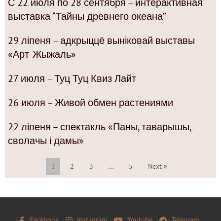
С 22 июля по 28 сентября – интерактивная
выставка “Тайны древнего океана”
29 ліпеня – адкрыццё выніковай выставы
«Арт-Жыжаль»
27 июля – Туц Туц Квиз Лайт
26 июля – Живой обмен растениями
22 ліпеня – спектакль «Паны, таварышы,
сволачы і дамы»
1
2
3
…
5
Next »
Facebook
Instagram
Youtube
Telegram