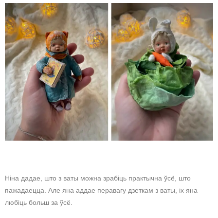
Ніна дадае, што з ваты можна зрабіць практычна ўсё, што
пажадаецца. Але яна аддае перавагу дзеткам з ваты, іх яна
любіць больш за ўсё.