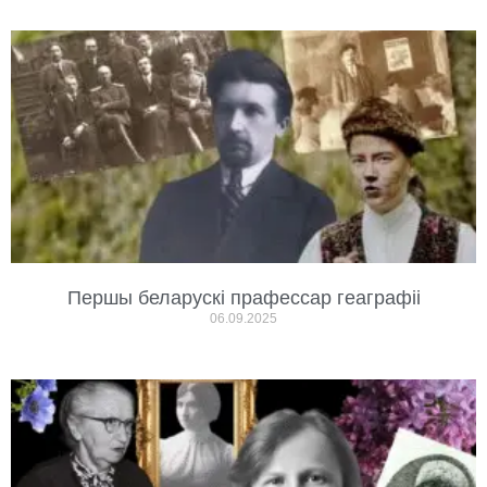
Першы беларускі прафессар геаграфіі
06.09.2025