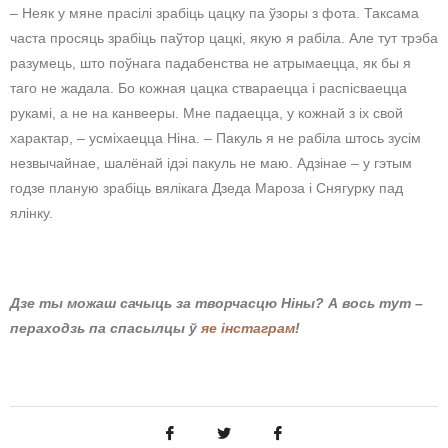
– Неяк у мяне прасілі зрабіць цацку па ўзоры з фота. Таксама
часта просяць зрабіць паўтор цацкі, якую я рабіла. Але тут трэба
разумець, што поўнага падабенства не атрымаецца, як бы я
таго не жадала. Бо кожная цацка ствараецца і распісваецца
рукамі, а не на канвееры. Мне падаецца, у кожнай з іх свой
характар, – усміхаецца Ніна. – Пакуль я не рабіла штось зусім
незвычайнае, шалёнай ідэі пакуль не маю. Адзінае – у гэтым
годзе планую зрабіць вялікага Дзеда Мароза і Снягурку пад
ялінку.
Дзе ты можаш сачыць за творчасцю Ніны? А вось тут –
пераходзь па спасылцы ў
яе інстаграм
!