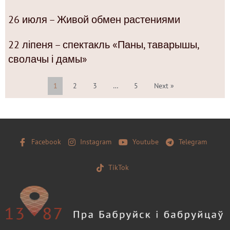
26 июля – Живой обмен растениями
22 ліпеня – спектакль «Паны, таварышы,
сволачы і дамы»
1
2
3
…
5
Next »
Facebook
Instagram
Youtube
Telegram
TikTok