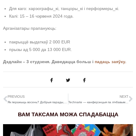
Для каго: харэографы_кі, танцоры_кі і перформеры_кі.
Калі: 15 – 16 чэрвеня 2024 года.
Арганізатары прапануюць:
пакрыццё выдаткаў 2 000 EUR
прызы ад 5 000 да 13 000 EUR.
Дэдлайн – 3 студзеня. Даведацца больш і
падаць заяўку.
PREVIOUS
NEXT
Як перажыць восень? Добрыя парады, фільмы, цікавы рэцэпт шарлоткі ды іншыя ідэі для тых, хто яе не любіць
Technarte — канферэнцыя па лічбавым мастацтве ў Більбаа, Іспанія
ВАМ ТАКСАМА МОЖА СПАДАБАЦЦА