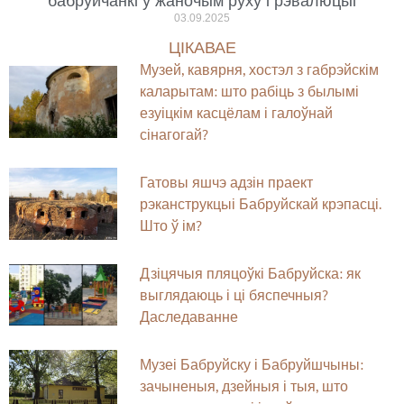
бабруйчанкі ў жаночым руху і рэвалюцыі
03.09.2025
ЦІКАВАЕ
Музей, кавярня, хостэл з габрэйскім
каларытам: што рабіць з былымі
езуіцкім касцёлам і галоўнай
сінагогай?
Гатовы яшчэ адзін праект
рэканструкцыі Бабруйскай крэпасці.
Што ў ім?
Дзіцячыя пляцоўкі Бабруйска: як
выглядаюць і ці бяспечныя?
Даследаванне
Музеі Бабруйску і Бабруйшчыны:
зачыненыя, дзейныя і тыя, што