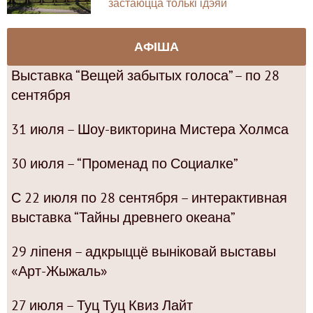
застаюцца толькі ідэяй
АФІША
Выставка “Вещей забытых голоса” – по 28
сентября
31 июля – Шоу-викторина Мистера Холмса
30 июля – “Променад по Социалке”
С 22 июля по 28 сентября – интерактивная
выставка “Тайны древнего океана”
29 ліпеня – адкрыццё выніковай выставы
«Арт-Жыжаль»
27 июля – Туц Туц Квиз Лайт