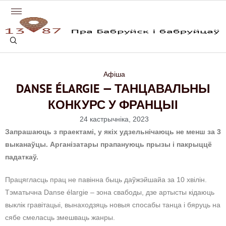
Афіша
DANSE ÉLARGIE — ТАНЦАВАЛЬНЫ
КОНКУРС У ФРАНЦЫІ
24 кастрычніка, 2023
Запрашаюць з праектамі, у якіх удзельнічаюць не менш за 3
выканаўцы. Арганізатары прапануюць прызы і пакрыццё
падаткаў.
Працягласць прац не павінна быць даўжэйшайа за 10 хвілін.
Тэматычна Danse élargie – зона свабоды, дзе артысты кідаюць
выклік гравітацыі, вынаходзяць новыя спосабы танца і бяруць на
сябе смеласць змешваць жанры.