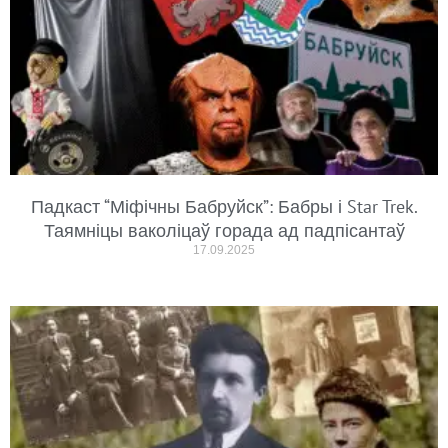
Падкаст “Міфічны Бабруйск”: Бабры і Star Trek.
Таямніцы ваколіцаў горада ад падпісантаў
17.09.2025