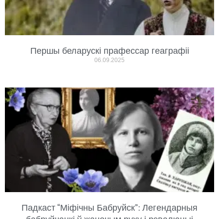
Першы беларускі прафессар геаграфіі
06.09.2025
Падкаст “Міфічны Бабруйск”: Легендарныя