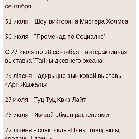
сентября
31 июля – Шоу-викторина Мистера Холмса
30 июля – “Променад по Социалке”
С 22 июля по 28 сентября – интерактивная
выставка “Тайны древнего океана”
29 ліпеня – адкрыццё выніковай выставы
«Арт-Жыжаль»
27 июля – Туц Туц Квиз Лайт
26 июля – Живой обмен растениями
22 ліпеня – спектакль «Паны, таварышы,
сволачы і дамы»