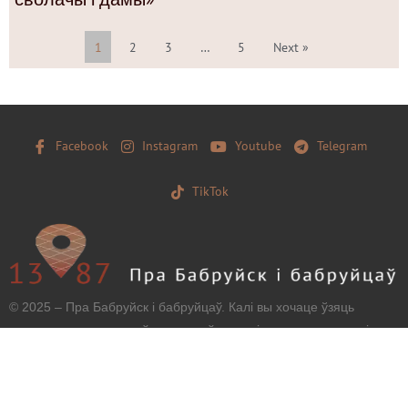
1
2
3
…
5
Next »
Facebook
Instagram
Youtube
Telegram
TikTok
© 2025 – Пра Бабруйск і бабруйцаў. Калі вы хочаце ўзяць
матэрыял з нашага сайту, захавайце, калі ласка, загаловак і
тэкст бяз зменаў і дайце наўпроставую працоўную
гіперспасылку.