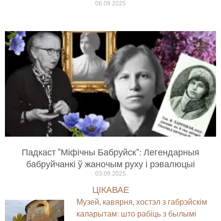
06.09.2025
Падкаст “Міфічны Бабруйск”: Легендарныя
бабруйчанкі ў жаночым руху і рэвалюцыі
03.09.2025
ЦІКАВАЕ
Музей, кавярня, хостэл з габрэйскім
каларытам: што рабіць з былымі