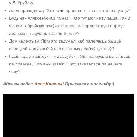
у Бабруйску.
Алея праведнікаў. Хто такія праведнікі, і за што іх шануюць?
Будынак Аляксееўскай гімназіі. Хто тут мог навучацца, і якім
чынам габрэйскія дзяўчаткі парушалі працэнтную норму і
абавязак вывучаць «Закон Божы»?
Дом калектыву. Якім яго задумалі каб палегчыць жыццё
савецкай жанчыны? Хто з выбітных асобаў тут жыў?
Гасцініца з паштоўкі – «Бабруйск». Як яна мусіла выглядаць
па праекце, што ажыццявілі і што захавалася да нашага
часу?
Адказы ведае
Алег Красны
! Прыемнага прагляду:)