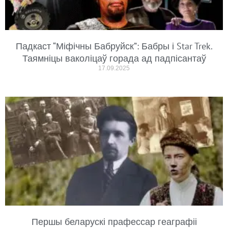
Падкаст “Міфічны Бабруйск”: Бабры і Star Trek.
Таямніцы ваколіцаў горада ад падпісантаў
17.09.2025
Першы беларускі прафессар геаграфіі