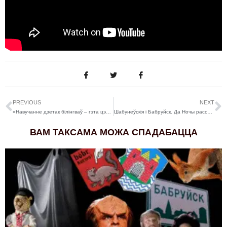
PREVIOUS
NEXT
«Навучанне дзетак білінгваў – гэта цэлая сістэма, цэлая навука». Як наладзіць адукацыйны працэс у эміграцыі, расказвае беларуска з Японіі
Шабунеўскія і Бабруйск. Да Ночы расстраляных паэтаў
ВАМ ТАКСАМА МОЖА СПАДАБАЦЦА