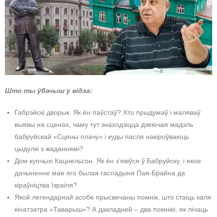
Што ты ўбачыш у відэа:
Габрэйскі дворык. Як ён паўстаў? Хто прыдумаў і маляваў
выявы на сценах, чаму тут знаходзіцца дзеючая мадэль
бабруйскай «Сцяны плачу» і куды пасля накіроўваюць
цыдулкі з жаданнямі?
Дом купчыхі Кацнельсон. Як ён зʼявіўся ў Бабруйску, і якое
дачыненне мае яго былая гаспадыня Пая-Брайна да
кіраўніцтва Ізраіля?
Якой легендарнай асобе прысвечаны помнік, што стаіць каля
кінатэатра «Таварыш»? А дакладней – два помнікі, як лічаць