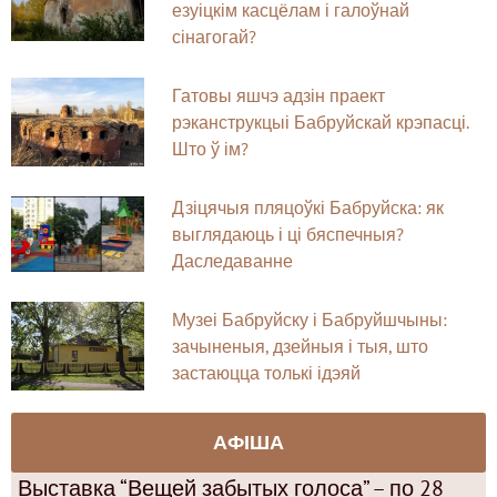
езуіцкім касцёлам і галоўнай
сінагогай?
Гатовы яшчэ адзін праект
рэканструкцыі Бабруйскай крэпасці.
Што ў ім?
Дзіцячыя пляцоўкі Бабруйска: як
выглядаюць і ці бяспечныя?
Даследаванне
Музеі Бабруйску і Бабруйшчыны:
зачыненыя, дзейныя і тыя, што
застаюцца толькі ідэяй
АФІША
Выставка “Вещей забытых голоса” – по 28