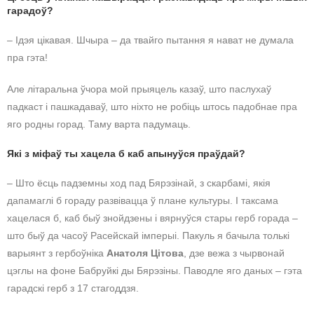
гарадоў?
– Ідэя цікавая. Шчыра – да твайго пытання я нават не думала
пра гэта!
Але літаральна ўчора мой прыяцель казаў, што паслухаў
падкаст і пашкадаваў, што ніхто не робіць штось падобнае пра
яго родны горад. Таму варта падумаць.
Які з міфаў ты хацела б каб апынуўся праўдай?
– Што ёсць падземны ход пад Бярэзінай, з скарбамі, якія
дапамаглі б гораду развівацца ў плане культуры. І таксама
хацелася б, каб быў знойдзены і вярнуўся стары герб горада –
што быў да часоў Расейскай імперыі. Пакуль я бачыла толькі
варыянт з гербоўніка
Анатоля Цітова
, дзе вежа з чырвонай
цэглы на фоне Бабруйкі ды Бярэзіны. Паводле яго даных – гэта
гарадскі герб з 17 стагоддзя.