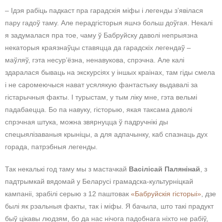
– Ідэя рабіць падкаст пра гарадскія міфы і легенды з’явілася
пару гадоў таму. Але перадгісторыя яшчэ больш доўгая. Некалі
я задумалася пра тое, чаму ў Бабруйску даволі непрыязна
некаторыя краязнаўцы ставяцца да гарадскіх легендаў –
маўляў, гэта несур’ёзна, ненавукова, спрэчна. Але калі
здаралася бываць на экскурсіях у іншых краінах, там гіды смела
і не саромеючыся нават усялякую фантастыку выдавалі за
гістарычныя факты. І турыстам, у тым ліку мне, гэта вельмі
падабаецца. Бо па навуку, гісторыю, якая таксама даволі
спрэчная штука, можна звярнуцца ў падручнікі ды
спецыялізаваныя крыніцы, а для адпачынку, каб спазнаць дух
горада, патрэбныя легенды.
Так некалькі год таму мы з мастачкай
Васілісай Палянінай
, з
падтрымкай вядомай у Беларусі грамадска-культурніцкай
кампаніі, зрабілі серыю з 12 паштовак
«Бабруйскія гісторыі»
, дзе
былі як рэальныя факты, так і міфы. Я бачыла, што такі прадукт
быў цікавы людзям, бо да нас нічога падобнага ніхто не рабіў,