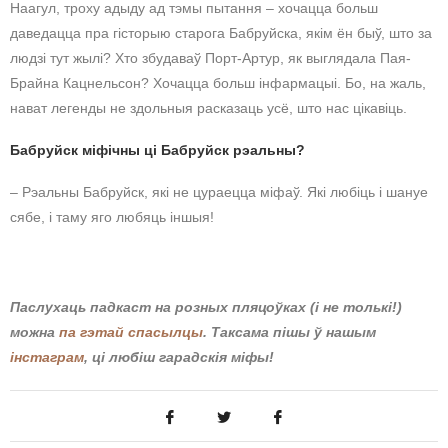
Наагул, троху адыду ад тэмы пытання – хочацца больш
даведацца пра гісторыю старога Бабруйска, якім ён быў, што за
людзі тут жылі? Хто збудаваў Порт-Артур, як выглядала Пая-
Брайна Кацнельсон? Хочацца больш інфармацыі. Бо, на жаль,
нават легенды не здольныя расказаць усё, што нас цікавіць.
Бабруйск міфічны ці Бабруйск рэальны?
– Рэальны Бабруйск, які не цураецца міфаў. Які любіць і шануе
сябе, і таму яго любяць іншыя!
Паслухаць падкаст на розных пляцоўках (і не толькі!)
можна
па гэтай спасылцы
. Таксама пішы ў нашым
інстаграм
, ці любіш гарадскія міфы!