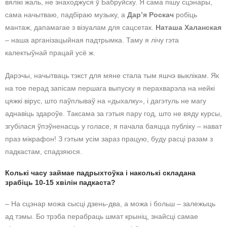
вялікі жаль, не знаходжуся ў Бабруйску. Я сама пішу сцэнары,
сама начытваю, падбіраю музыку, а
Дар’я Роскач
робіць
мантаж, дапамагае з візуалам для сацсетак.
Наташа Халанская
– наша арганізацыйная падтрымка. Таму я лічу гэта
калектыўнай працай усё ж.
Дарэчы, начытваць тэкст для мяне стала тым яшчэ выклікам. Як
на тое перад запісам першага выпуску я перахварэла на нейкі
цяжкі вірус, што паўплываў на «дыхалку», і дагэтуль не магу
аднавіць здароўе. Таксама за гэтыя пару год, што не вяду курсы,
згубілася ўпэўненасць у голасе, я пачала баяцца публіку – нават
праз мікрафон! З гэтым усім зараз працую, буду расці разам з
падкастам, спадзяюся.
Колькі часу займае падрыхтоўка і наколькі складана
зрабіць 10-15 хвілін падкаста?
– На сцэнар можа сысці дзень-два, а можа і больш – залежыць
ад тэмы. Бо трэба перабраць шмат крыніц, знайсці самае