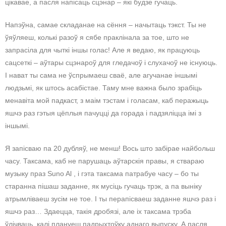
цікавае, а пасля напісаць сцэнар – які будзе гучаць.
Напэўна, самае складанае на сёння – начытаць тэкст. Ты не
ўяўляеш, колькі разоў я сябе праклінала за тое, што не
запрасіла для чыткі іншы голас! Але я ведаю, як працуюць
сацсеткі – аўтары сцэнароў для гледачоў і слухачоў не існуюць.
І нават ты сама не ўспрымаеш сваё, але агучанае іншымі
людзьмі, як штось асабістае. Таму мне важна было зрабіць
менавіта мой падкаст, з маім тэстам і голасам, каб перажыць
яшчэ раз гэтыя цёплыя пачуцці да горада і падзяліцца імі з
іншымі.
Я запісваю па 20 дубляў, не менш! Вось што забірае найбольш
часу. Таксама, каб не парушаць аўтарскія правы, я ствараю
музыку праз Suno Al , і гэта таксама патрабуе часу – бо ты
старанна пішаш заданне, як мусіць гучаць трэк, а па выніку
атрымліваеш зусім не тое. І ты перапісваеш заданне яшчэ раз і
яшчэ раз… Здаецца, такія дробязі, але іх таксама трэба
ўлічваць, калі плануеш падрыхтоўку аднаго выпуску. А пасля