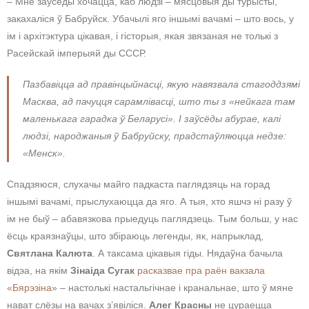
– Мне заўсёды хочацца, каб людзі – мясцовыя ды турысты,
закахаліся ў Бабруйск. Убачылі яго іншымі вачамі – што вось, у
ім і архітэктура цікавая, і гісторыя, якая звязаная не толькі з
Расейскай імперыяй ды СССР.
Пазбавіцца ад правінцыйнасці, якую навязвала стагоддзямі
Масква, ад пачуцця сарамлівасці, што ты з «нейкага там
маленькага гарадка ў Беларусі». І заўсёды абурае, калі
людзі, народжаныя ў Бабруйску, прадстаўляюцца недзе:
«Менск».
Спадзяюся, слухачы майго падкаста паглядзяць на горад
іншымі вачамі, прыслухаюцца да яго. А тыя, хто яшчэ ні разу ў
ім не быў – абавязкова прыедуць паглядзець. Тым больш, у нас
ёсць краязнаўцы, што збіраюць легенды, як, напрыклад,
Святлана Калюта
. А таксама цікавыя гіды. Нядаўна бачыла
відэа, на якім
Зінаіда Сугак
расказвае пра раён вакзала
«Бярэзіна
» – настолькі настальгічнае і кранальнае, што ў мяне
нават слёзы на вачах з’явіліся.
Алег Красны
не цураецца