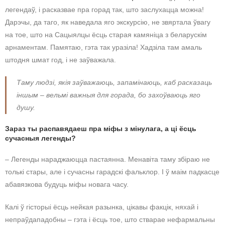
легендаў, і расказвае пра горад так, што заслухацца можна!
Дарэчы, да таго, як наведала яго экскурсію, не звяртала ўвагу
на тое, што на Сацыялцы ёсць старая камяніца з беларускім
арнаментам. Памятаю, гэта так уразіла! Хадзіла там амаль
штодня шмат год, і не заўважала.
Таму людзі, якія заўважаюць, запамінаюць, каб расказаць
іншым – вельмі важныя для горада, бо захоўваюць яго
душу.
Зараз ты распавядаеш пра міфы з мінулага, а ці ёсць
сучасныя легенды?
– Легенды нараджаюцца пастаянна. Менавіта таму збіраю не
толькі стары, але і сучасны гарадскі фальклор. І ў маім падкасце
абавязкова будуць міфы новага часу.
Калі ў гісторыі ёсць нейкая разынка, цікавы факцік, няхай і
непраўдападобны – гэта і ёсць тое, што стварае нефармальны