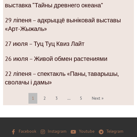
выставка “Тайны древнего океана”
29 ліпеня – адкрыццё выніковай выставы
«Арт-Жыжаль»
27 июля – Туц Туц Квиз Лайт
26 июля – Живой обмен растениями
22 ліпеня – спектакль «Паны, таварышы,
сволачы і дамы»
1
2
3
…
5
Next »
Facebook
Instagram
Youtube
Telegram