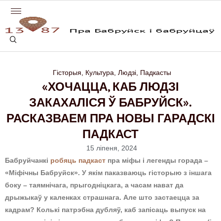
Гісторыя
,
Культура
,
Людзі
,
Падкасты
«ХОЧАЦЦА, КАБ ЛЮДЗІ
ЗАКАХАЛІСЯ Ў БАБРУЙСК».
РАСКАЗВАЕМ ПРА НОВЫ ГАРАДСКІ
ПАДКАСТ
15 ліпеня, 2024
Бабруйчанкі
робяць падкаст
пра міфы і легенды горада –
«Міфічны Бабруйск». У якім паказваюць гісторыю з іншага
боку – таямнічага, прыгодніцкага, а часам нават да
дрыжыкаў у каленках страшнага. Але што застаецца за
кадрам? Колькі патрэбна дубляў, каб запісаць выпуск на