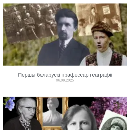
Першы беларускі прафессар геаграфіі
06.09.2025