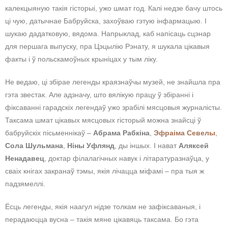
калекцыяную такія гісторыі, ужо шмат год. Калі недзе бачу штось
ці чую, датычнае Бабруйска, захоўваю гэтую інфармацыю. І
шукаю дадатковую, вядома. Напрыклад, каб напісаць сцэнар
для першага выпуску, пра Цэцылію Рэнату, я шукала цікавыя
факты і ў польскамоўных крыніцах у тым ліку.
Не ведаю, ці збірае легенды краязнаўчы музей, не знайшла пра
гэта звестак. Але адзначу, што вялікую працу ў збіранні і
фіксаванні гарадскіх легендаў ужо зрабілі мясцовыя журналісты.
Таксама шмат цікавых мясцовых гісторый можна знайсці ў
бабруйскіх пісьменнікаў –
Абрама Рабкіна
,
Эфраіма Севелы
,
Сола Шульмана
,
Ніны Уфлянд
, ды іншых. І нават
Аляксей
Ненадавец
, доктар філалагічных навук і літаратуразнаўца, у
сваіх кнігах закранаў тэмы, якія лічацца міфамі – пра тыя ж
падзямеллі.
Ёсць легенды, якія наагул нідзе толкам не зафіксаваныя, і
перадаюцца вусна – такія мяне цікавяць таксама. Бо гэта