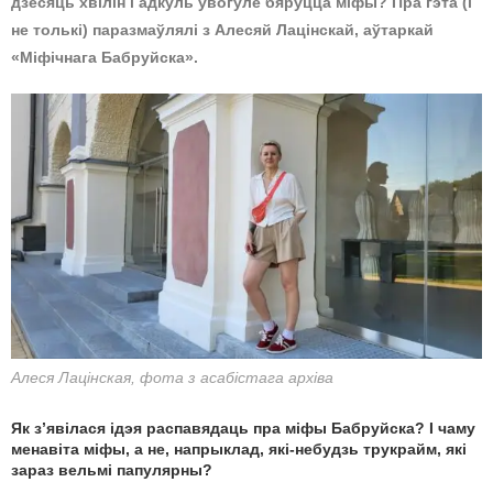
дзесяць хвілін і адкуль увогуле бяруцца міфы? Пра гэта (і
не толькі) паразмаўлялі з Алесяй Лацінскай, аўтаркай
«Міфічнага Бабруйска».
Алеся Лацінская, фота з асабістага архіва
Як з’явілася ідэя распавядаць пра міфы Бабруйска? І чаму
менавіта міфы, а не, напрыклад, які-небудзь трукрайм, які
зараз вельмі папулярны?