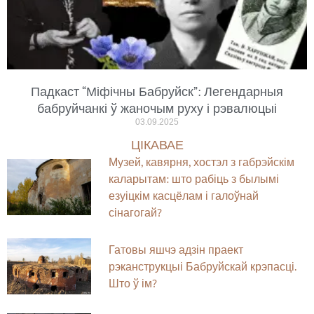
Падкаст “Міфічны Бабруйск”: Легендарныя
бабруйчанкі ў жаночым руху і рэвалюцыі
03.09.2025
ЦІКАВАЕ
Музей, кавярня, хостэл з габрэйскім
каларытам: што рабіць з былымі
езуіцкім касцёлам і галоўнай
сінагогай?
Гатовы яшчэ адзін праект
рэканструкцыі Бабруйскай крэпасці.
Што ў ім?