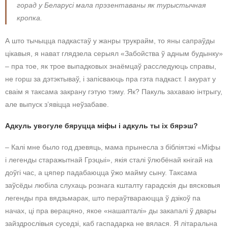
горад у Беларусі мала прэзентаваны як турыстычная
кропка.
А што тычыцца падкастаў у жанры трукрайм, то яны сапраўды
цікавыя, я нават глядзела серыял «Забойства ў адным будынку»
– пра тое, як трое выпадковых знаёмцаў расследуюць справы,
не горш за дэтэктываў, і запісваюць пра гэта падкаст. І акурат у
сваім я таксама закрану гэтую тэму. Як? Пакуль захаваю інтрыгу,
але выпуск з’явіцца неўзабаве.
Адкуль увогуле бяруцца міфы і адкуль ты іх бярэш?
– Калі мне было год дзевяць, мама прынесла з бібліятэкі «Міфы
і легенды старажытнай Грэцыі», якія сталі ўлюбёнай кнігай на
доўгі час, а цяпер падабаюцца ўжо майму сыну. Таксама
заўсёды любіла слухаць рознага кшталту гарадскія ды вясковыя
легенды пра вядзьмарак, што пераўтвараюцца ў дзікоў па
начах, ці пра верацяно, якое «нашапталі» ды закапалі ў двары
зайздрослівыя суседзі, каб гаспадарка не вялася. Я літаральна