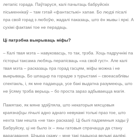
летапіс горада. Паўтаруся, калі пачытаць бабруйскіх
пісьменнікаў – там гэтай «фантастыкі» хапае. Бо людзі пісалі
пра свой горад з любоўю, жадалі паказаць, што ён жывы і яркі. А
сухімі фактамі тое не перадаць.
Ці патрэбна выкрываць міфы?
– Калі твая мэта – навуковасць, то так, трэба. Хоць падручнікі па
гісторыі таксама любяць перапісваць «на свой густ». Але калі
твая мэта – расказаць пра горад гасцям, міфы можна і не
выкрываць. Бо шпацыр па горадзе з турыстамі – своеасаблівы
спектакль, і, як мне падаецца, усе бакі выдатна разумеюць, што
не ўсяму трэба верыць – бо проста зараз адбываецца магія.
Памятаю, як мяне здзіўляла, што некаторыя мясцовыя
краязнаўцы лічылі адно аднаго невукамі толькі праз тое, што
нехта там нешта «не так» расказаў. Ці былі падземныя хады ў
Бабруйску, ці не было іх – яны гатовыя спрачацца да стану
варагавання. Шчыра скажу – мне такі падыход вельмі далёкі.