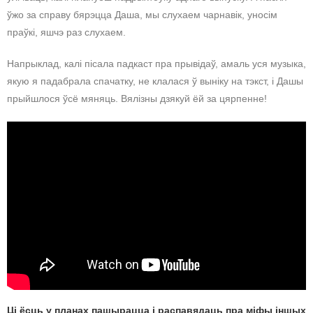
ўжо за справу бярэцца Даша, мы слухаем чарнавік, уносім
праўкі, яшчэ раз слухаем.
Напрыклад, калі пісала падкаст пра прывідаў, амаль уся музыка,
якую я падабрала спачатку, не клалася ў выніку на тэкст, і Дашы
прыйшлося ўсё мяняць. Вялізны дзякуй ёй за цярпенне!
Ці ёсць у планах пашырацца і распавядаць пра міфы іншых