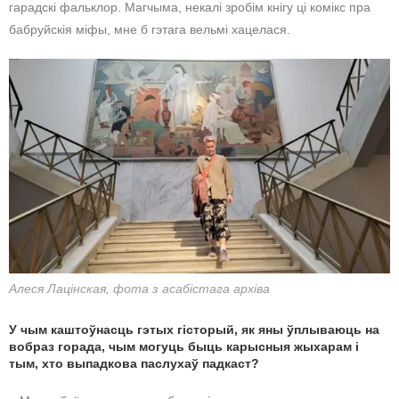
гарадскі фальклор. Магчыма, некалі зробім кнігу ці комікс пра
бабруйскія міфы, мне б гэтага вельмі хацелася.
Алеся Лацінская, фота з асабістага архіва
У чым каштоўнасць гэтых гісторый, як яны ўплываюць на
вобраз горада, чым могуць быць карысныя жыхарам і
тым, хто выпадкова паслухаў падкаст?