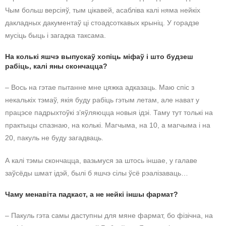
Чым больш версіяў, тым цікавей, асабліва калі няма нейкіх
дакладных дакументаў ці стоадсоткавых крыніц. У горадзе
мусіць быць і загадка таксама.
На колькі яшчэ выпускаў хопіць міфаў і што будзеш
рабіць, калі яны скончацца?
– Вось на гэтае пытанне мне цяжка адказаць. Маю спіс з
некалькіх тэмаў, якія буду рабіць гэтым летам, але нават у
працэсе падрыхтоўкі з’яўляюцца новыя ідэі. Таму тут толькі на
практыцы спазнаю, на колькі. Магчыма, на 10, а магчыма і на
20, пакуль не буду загадваць.
А калі тэмы скончацца, вазьмуся за штось іншае, у галаве
заўсёды шмат ідэй, былі б яшчэ сілы ўсё рэалізаваць…
Чаму менавіта падкаст, а не нейкі іншы фармат?
– Пакуль гэта самы даступны для мяне фармат, бо фізічна, на