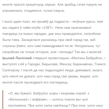
многія прасілі працягнуць серыю. Але зрабіць гэтае пакуль не
атрымалася, спадзяюся, толькі пакуль.
І яшчэ адзін пазл, які прывёў да падкаста – моўныя курсы, якія
мы ладзілі ў тайм-клубе «1387». Неяк нам прапанавалі
паездзіць па іншых гарадах, дзе яны праводзіліся, патрэбная
была тэма. Захацелася расказаць пра свой горад так, каб
слухачы ўявілі, што самі павандравалі па ім. Натуральна, тут
патрэбная не толькі гісторыя, але і легенды! Так мы з калегай
Ірынай Ласіхінай
стварылі прэзентацыю «Магічны Бабруйск», і
выступілі з ёй у Гародні, Барысаве, Менску, Баранавічах, Гомелі,
Салігорску. І пасля да нас падыходзілі людзі, дзякавалі, казалі,
што ніколі не думалі, што наш горад такі цікавы, ведаю, што
многія пасля прыязджалі яго паглядзець.
«О, мы думалі, Бабруйск шэры і нецікавы горад, з
«Белшынай» і зефірам», – штось такое мы чулі
пастаянна. Пра што гэта сведчыць? Пра тое, што наш