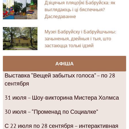
Дзіцячыя пляцоўкі Бабруйска: як
выглядаюць і ці бяспечныя?
Даследаванне
Музеі Бабруйску і Бабруйшчыны:
зачыненыя, дзейныя і тыя, што
застаюцца толькі ідэяй
АФІША
Выставка “Вещей забытых голоса” – по 28
сентября
31 июля – Шоу-викторина Мистера Холмса
30 июля – “Променад по Социалке”
С 22 июля по 28 сентября – интерактивная