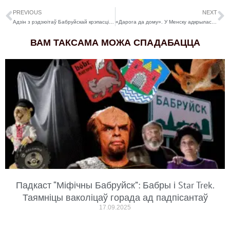
PREVIOUS
NEXT
Адзін з рэдзюітаў Бабруйскай крэпасці зноў выставілі на продаж
«Дарога да дому». У Менску адкрылася юбілейная выстава Анатоля Концуба
ВАМ ТАКСАМА МОЖА СПАДАБАЦЦА
Падкаст “Міфічны Бабруйск”: Бабры і Star Trek.
Таямніцы ваколіцаў горада ад падпісантаў
17.09.2025