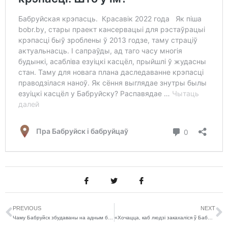
PREVIOUS
NEXT
Чаму Бабруйск збудаваны на адным беразе ракі?
«Хочацца, каб людзі закахаліся ў Бабруйск». Расказваем пра новы гарадскі падкаст