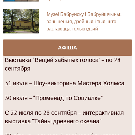
Музеі Бабруйску і Бабруйшчыны:
зачыненыя, дзейныя і тыя, што
застаюцца толькі ідэяй
АФІША
Выставка “Вещей забытых голоса” – по 28
сентября
31 июля – Шоу-викторина Мистера Холмса
30 июля – “Променад по Социалке”
С 22 июля по 28 сентября – интерактивная
выставка “Тайны древнего океана”