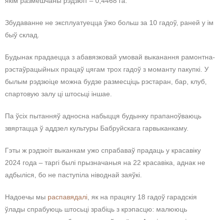
якім размешчаны рэдзюіт – 0,4468 га.
Збудаванне не эксплуатуецца ўжо больш за 10 гадоў, раней у ім
быў склад.
Будынак прадаецца з абавязковай умовай выканання рамонтна-
рэстаўрацыйных працаў цягам трох гадоў з моманту пакупкі. У
былым рэдзюіце можна будзе размесціць рэстаран, бар, клуб,
спартовую залу ці штосьці іншае.
Па ўсіх пытанняў адносна набыцця будынку прапаноўваюць
звяртацца ў аддзел культуры Бабруйскага гарвыканкаму.
Гэты ж рэдзюіт выканкам ужо спрабаваў прадаць у красавіку
2024 года – таргі былі прызначаныя на 22 красавіка, аднак не
адбыліся, бо не паступіла ніводнай заяўкі.
Надоечы мы
распавядалі
, як на працягу 18 гадоў гарадскія
ўлады спрабуюць штосьці зрабіць з крэпасцю: малююць