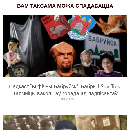
ВАМ ТАКСАМА МОЖА СПАДАБАЦЦА
Падкаст “Міфічны Бабруйск”: Бабры і Star Trek.
Таямніцы ваколіцаў горада ад падпісантаў
17.09.2025