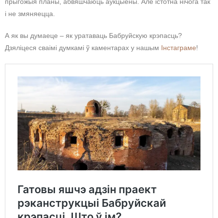
прыгожыя планы, абвяшчаюць аўкцыёны. Але істотна нічога так
і не змяняецца.
А як вы думаеце – як уратаваць Бабруйскую крэпасць?
Дзяліцеся сваімі думкамі ў каментарах у нашым
Інстаграме
!