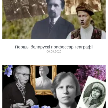
Першы беларускі прафессар геаграфіі
06.09.2025