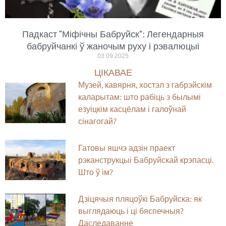
Падкаст “Міфічны Бабруйск”: Легендарныя
бабруйчанкі ў жаночым руху і рэвалюцыі
03.09.2025
ЦІКАВАЕ
Музей, кавярня, хостэл з габрэйскім
каларытам: што рабіць з былымі
езуіцкім касцёлам і галоўнай
сінагогай?
Гатовы яшчэ адзін праект
рэканструкцыі Бабруйскай крэпасці.
Што ў ім?
Дзіцячыя пляцоўкі Бабруйска: як
выглядаюць і ці бяспечныя?
Даследаванне