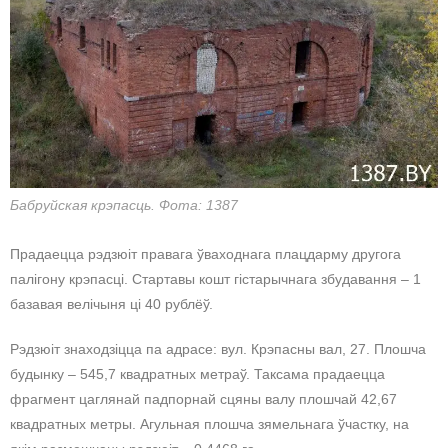
Бабруйская крэпасць. Фота: 1387
Прадаецца рэдзюіт правага ўваходнага плацдарму другога
палігону крэпасці. Стартавы кошт гістарычнага збудавання – 1
базавая велічыня ці 40 рублёў.
Рэдзюіт знаходзіцца па адрасе: вул. Крэпасны вал, 27. Плошча
будынку – 545,7 квадратных метраў. Таксама прадаецца
фрагмент цаглянай падпорнай сцяны валу плошчай 42,67
квадратных метры. Агульная плошча зямельнага ўчастку, на