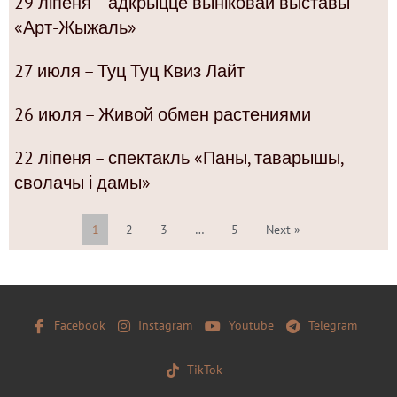
29 ліпеня – адкрыццё выніковай выставы
«Арт-Жыжаль»
27 июля – Туц Туц Квиз Лайт
26 июля – Живой обмен растениями
22 ліпеня – спектакль «Паны, таварышы,
сволачы і дамы»
1
2
3
…
5
Next »
Facebook
Instagram
Youtube
Telegram
TikTok