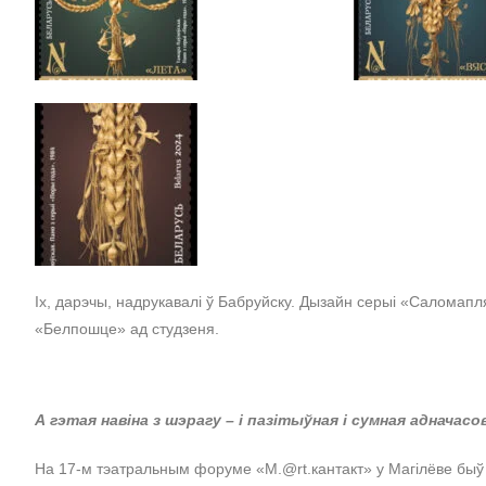
Іх, дарэчы, надрукавалі ў Бабруйску. Дызайн серыі «Салома
«Белпошце» ад студзеня.
А гэтая навіна з шэрагу – і пазітыўная і сумная адначасо
На 17-м тэатральным форуме «М.@rt.кантакт» у Магілёве быў 