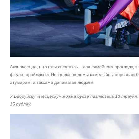
Адзначаецца, што гэты спектакль – для сямейнага прагляду, з
фігура, прайдзісвет Несцерка, вядомы камедыйны персанаж бел
з гумарам, а таксама дапамагае людзям.
У Бабруйску «Несцерку» можна будзе паглядзець 18 траўня, 
15 рублёў.