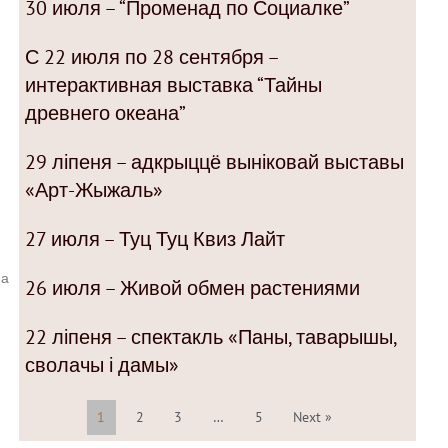
30 июля – “Променад по Социалке”
С 22 июля по 28 сентября –
интерактивная выставка “Тайны
древнего океана”
29 ліпеня – адкрыццё выніковай выставы
«Арт-Жыжаль»
27 июля – Туц Туц Квиз Лайт
на
26 июля – Живой обмен растениями
22 ліпеня – спектакль «Паны, таварышы,
сволачы і дамы»
1
2
3
…
5
Next »