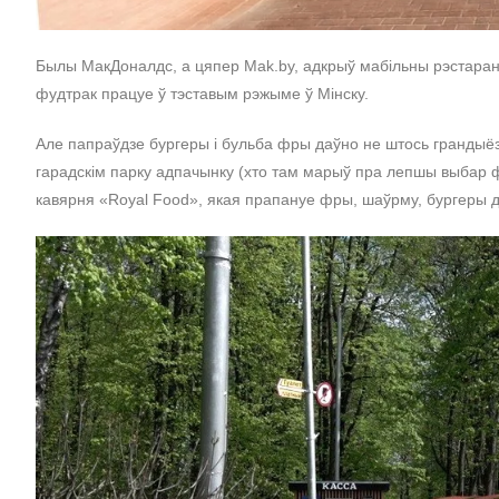
Былы МакДоналдс, а цяпер Mak.by, адкрыў мабільны рэстаран 
фудтрак працуе ў тэставым рэжыме ў Мінску.
Але папраўдзе бургеры і бульба фры даўно не штось грандыёзн
гарадскім парку адпачынку (хто там марыў пра лепшы выбар ф
кавярня «Royal Food», якая прапануе фры, шаўрму, бургеры ды