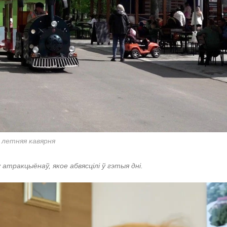
я летняя кавярня
атракцыёнаў, якое абвясцілі ў гэтыя дні.