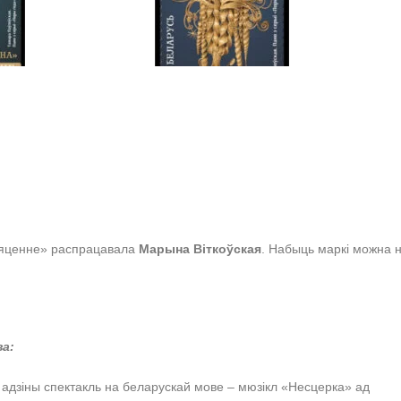
пляценне» распрацавала
Марына Віткоўская
. Набыць маркі можна 
ва:
адзіны спектакль на беларускай мове – мюзікл «Несцерка» ад