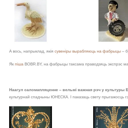
А вось, напрыклад, якія
сувеніры вырабляюць на фабрыцы
– б
Як
піша
BOBR.BY, на фабрыцы таксама праводзяць экспрэс ма
Наагул саломапляценне – вельмі важная рэч у культуры Б
культурнай спадчыны ЮНЕСКА. І паказаць свету прыгажосць г