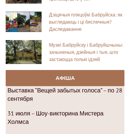
Дзіцячыя пляцоўкі Бабруйска: як
выглядаюць і ці бяспечныя?
Даследаванне
Музеі Бабруйску і Бабруйшчыны:
зачыненыя, дзейныя і тыя, што
застаюцца толькі ідэяй
АФІША
Выставка “Вещей забытых голоса” – по 28
сентября
31 июля – Шоу-викторина Мистера
Холмса