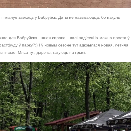
і плануе заехаць у Бабруйск. Даты не называюцца, бо пакуль
ае для Бабруйска. Іншая справа – калі падʼесці іх можна проста ў
астфуду ў парку?:) І ў новым сезоне тут адкрылася новая, летняя
 іншае. Мяса тут, дарэчы, гатуюць на грылі.