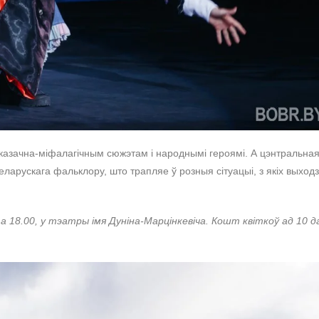
 казачна-міфалагічным сюжэтам і народнымі героямі. А цэнтральна
арускага фальклору, што трапляе ў розныя сітуацыі, з якіх выходз
а 18.00, у тэатры імя Дуніна-Марцінкевіча. Кошт квіткоў ад 10 д