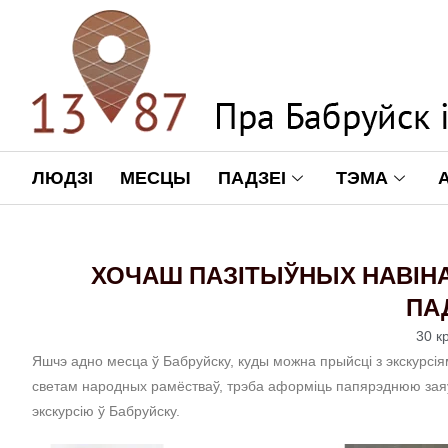
ЛЮДЗІ
МЕСЦЫ
ПАДЗЕІ
ТЭМА
ХОЧАШ ПАЗІТЫЎНЫХ НАВІН
ПА
30 к
Яшчэ адно месца ў Бабруйску, куды можна прыйсці з экскурсіям
светам народных рамёстваў, трэба аформіць папярэднюю заяўк
экскурсію ў Бабруйску.