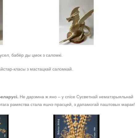
усел, бабёр ды цмок з саломкі.
йстар-класы з мастацкай саломкай.
еларусі.
Не дарэмна ж яно – у спісе Сусветнай нематэрыяльнай
этага рамяства стала яшчэ прасцей, з дапамогай паштовых марак!