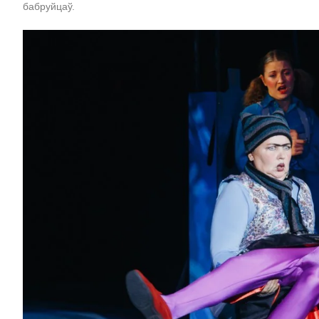
бабруйцаў.