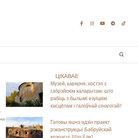
ЦІКАВАЕ
Музей, кавярня, хостэл з
габрэйскім каларытам: што
рабіць з былымі езуіцкім
касцёлам і галоўнай сінагогай?
з
 на
Гатовы яшчэ адзін праект
рэканструкцыі Бабруйскай
крэпасці. Што ў ім?