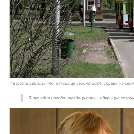
На фота babruisk.info: адкрыццё сезона-2024, справа – нова
Яшчэ адна нагода наведаць парк – адкрыццё сезону 