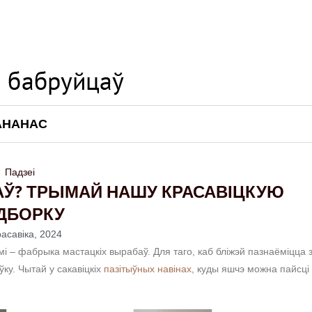
АНАНАС
Падзеі
АЎ? ТРЫМАЙ НАШУ КРАСАВІЦКУЮ
ДБОРКУ
расавіка, 2024
і – фабрыка мастацкіх вырабаў. Для таго, каб бліжэй пазнаёміцца 
у. Чытай у сакавіцкіх
пазітыўных навінах
, куды яшчэ можна пайсці