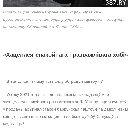
Віталь Мурашкевіч на фоне гасцініцы «Бярэзіна –
Еўрапейская». На паштоўцы ў руцэ калекцыянера – гасцініца
на пачатку ХХ стагоддзя. Фота: 1387.io
«Хацелася спакойнага і разважлівага хобі»
– Віталь, калі і чаму ты пачаў збіраць паштоўкі?
– Улетку 2021 года. На тле пасляковідных падзеяў мне
захацелася спакойнага разважлівага хобі. У інтэрнэце я сустрэў
у продажы арыгінал старой бабруйскай паштоўкі па даволі нізкім
кошце – усяго некалькі соцень расейскіх рублёў. Задумаўся –
мо, купіць?