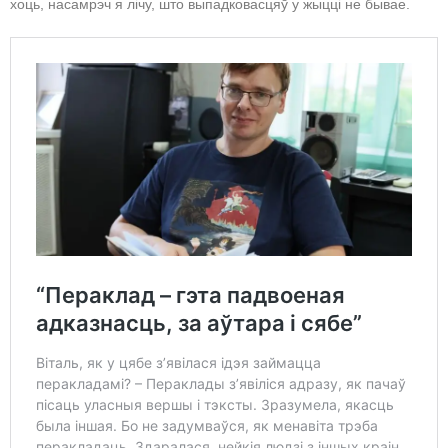
хоць, насамрэч я лічу, што выпадковасцяў у жыцці не бывае.