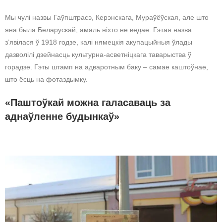
Мы чулі назвы Гаўпштрасэ, Керэнскага, Мураўёўская, але што
яна была Беларускай, амаль ніхто не ведае. Гэтая назва
з’явілася ў 1918 годзе, калі нямецкія акупацыйныя ўлады
дазволілі дзейнасць культурна-асветніцкага таварыства ў
горадзе. Гэты штамп на адваротным баку – самае каштоўнае,
што ёсць на фотаздымку.
«Паштоўкай можна галасаваць за
аднаўленне будынкаў»