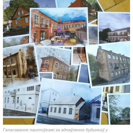
Галасаванне паштоўкамі за аднаўленне будынкаў у