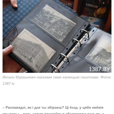
Віталь Мурашкевіч паказвае сваю калекцыю паштовак. Фота:
1387.io
– Распавядзі, як і дзе ты збіраеш? Ці ёсць у цябе нейкія
крытэры – вось гэтую паштоўку я абавязкова вазьму, а