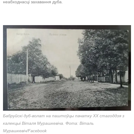
неабходнасці захавання дуба.
Бабруйскі дуб-волат на паштоўцы пачатку ХХ стагоддзя з
калекцыі Віталя Мурашкевіча. Фота: Віталь
Мурашкевіч/Facebook