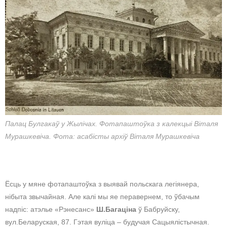
Палац Булгакаў у Жылічах. Фотапаштоўка з калекцыі Віталя
Мурашкевіча. Фота: асабісты архіў Віталя Мурашкевіча
Ёсць у мяне фотапаштоўка з выявай польскага легіянера,
нібыта звычайная. Але калі мы яе перавернем, то ўбачым
надпіс: атэлье «Рэнесанс»
Ш.Багаціна
ў Бабруйску,
вул.Беларуская, 87. Гэтая вуліца – будучая Сацыялістычная.