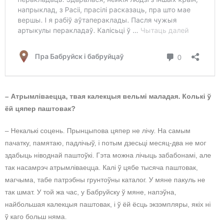
– Атрымліваецца, твая калекцыя вельмі маладая. Колькі ў
ёй цяпер паштовак?
– Некалькі соцень. Прынцыпова цяпер не лічу. На самым
пачатку, памятаю, падлічыў, і потым дзесьці месяц-два не мог
здабыць ніводнай паштоўкі. Гэта можна лічыць забабонамі, але
так насамрэч атрымліваецца. Калі ў цябе тысяча паштовак,
магчыма, табе патрэбны грунтоўны каталог. У мяне пакуль не
так шмат. У той жа час, у Бабруйску ў мяне, напэўна,
найбольшая калекцыя паштовак, і ў ёй ёсць экзэмпляры, якіх ні
ў каго больш няма.