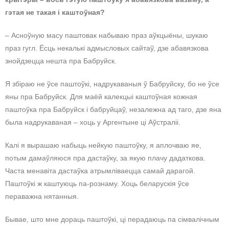
гэтая не такая і каштоўная?
– Асноўную масу паштовак набываю праз аўкцыёны, шукаю
праз гугл. Ёсць некалькі адмысловых сайтаў, дзе абавязкова
знойдзецца нешта пра Бабруйск.
Я збіраю не ўсе паштоўкі, надрукаваныя ў Бабруйску, бо не ўсе
яны пра Бабруйск. Для маёй калекцыі каштоўная кожная
паштоўка пра Бабруйск і бабруйцаў, незалежна ад таго, дзе яна
была надрукаваная – хоць у Аргентыне ці Аўстраліі.
Калі я вырашаю набыць нейкую паштоўку, я аплочваю яе,
потым дамаўляюся пра дастаўку, за якую плачу дадаткова.
Часта менавіта дастаўка атрымліваецца самай дарагой.
Паштоўкі ж каштуюць па-рознаму. Хоць беларускія ўсе
пераважна нятанныя.
Бывае, што мне дораць паштоўкі, ці перадаюць па сімвалічным