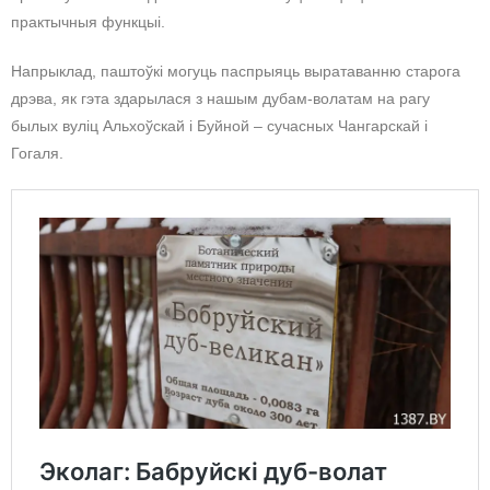
практычныя функцыі.
Напрыклад, паштоўкі могуць паспрыяць выратаванню старога
дрэва, як гэта здарылася з нашым дубам-волатам на рагу
былых вуліц Альхоўскай і Буйной – сучасных Чангарскай і
Гогаля.