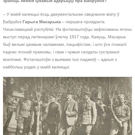
зрабіць нейкія цікавыя адкрыцці пра Бабруйск?
– У маёй калекцыі ёсць дакументальнае сведчанне візіту ў
Бабруйск
Гарыга Масарыка
– першага прэзідэнта
Чэхаславацкай рэспублікі. На фотапаштоўцы зафіксаваны ягоны
выступ перад легіянерамі ўлетку 1917 года. Кажуць, Масарык
быў вельмі цікавым чалавекам, пацыфістам, і што ўсе плакалі
падчас ягонай прамовы, і свае і чужыя салдаты сустракалі
воклічамі. Фотапаштоўкі з выявамі тых падзеяў – адныя з
найбольш рэдкіх у маёй калекцыі.