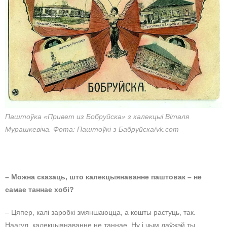
Паштоўка «Привет из Бобруйска» з калекцыі Віталя
Мурашкевіча. Фота: Паштоўкі з Бабруйска/vk.com
– Можна сказаць, што калекцыянаванне паштовак – не
самае таннае хобі?
– Цяпер, калі заробкі змяншаюцца, а кошты растуць, так.
Наагул, калекцыянаванне не таннае. Ну і чым даўжэй ты