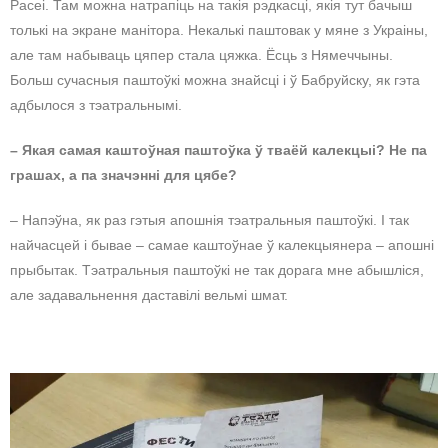
Расеі. Там можна натрапіць на такія рэдкасці, якія тут бачыш
толькі на экране манітора. Некалькі паштовак у мяне з Украіны,
але там набываць цяпер стала цяжка. Ёсць з Нямеччыны.
Больш сучасныя паштоўкі можна знайсці і ў Бабруйску, як гэта
адбылося з тэатральнымі.
– Якая самая каштоўная паштоўка ў тваёй калекцыі? Не па
грашах, а па значэнні для цябе?
– Напэўна, як раз гэтыя апошнія тэатральныя паштоўкі. І так
найчасцей і бывае – самае каштоўнае ў калекцыянера – апошні
прыбытак. Тэатральныя паштоўкі не так дорага мне абышліся,
але задавальнення даставілі вельмі шмат.