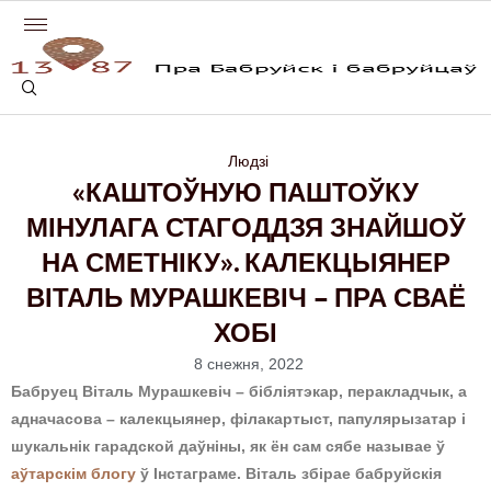
Людзі
«КАШТОЎНУЮ ПАШТОЎКУ
МІНУЛАГА СТАГОДДЗЯ ЗНАЙШОЎ
НА СМЕТНІКУ». КАЛЕКЦЫЯНЕР
ВІТАЛЬ МУРАШКЕВІЧ – ПРА СВАЁ
ХОБІ
8 снежня, 2022
Бабруец Віталь Мурашкевіч – бібліятэкар, перакладчык, а
адначасова – калекцыянер, філакартыст, папулярызатар і
шукальнік гарадской даўніны, як ён сам сябе называе ў
аўтарскім блогу
ў Інстаграме. Віталь збірае бабруйскія