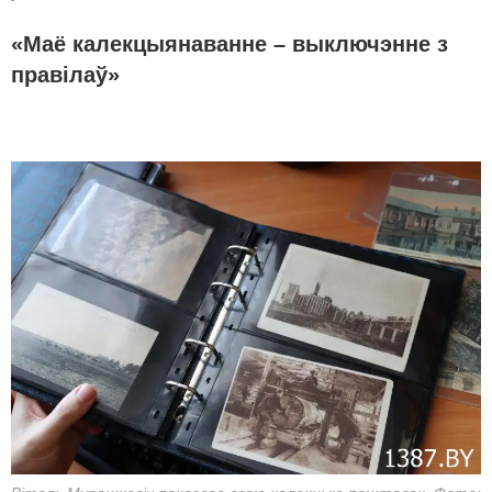
«Маё калекцыянаванне – выключэнне з
правілаў»