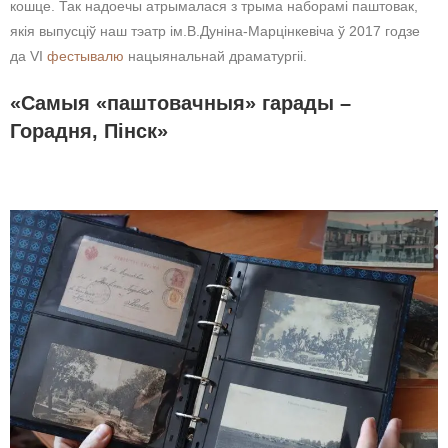
кошце. Так надоечы атрымалася з трыма наборамі паштовак,
якія выпусціў наш тэатр ім.В.Дуніна-Марцінкевіча ў 2017 годзе
да VI
фестывалю
нацыянальнай драматургіі.
«Самыя «паштовачныя» гарады –
Горадня, Пінск»