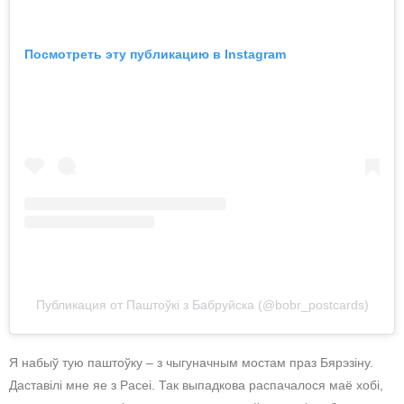
Посмотреть эту публикацию в Instagram
Публикация от Паштоўкі з Бабруйска (@bobr_postcards)
Я набыў тую паштоўку – з чыгуначным мостам праз Бярэзіну.
Даставілі мне яе з Расеі. Так выпадкова распачалося маё хобі,