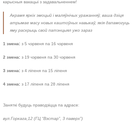
карысныя вакацыі з задавальненнем!
Акрамя яркіх эмоцый і маляўнічых уражанняў, ваша дзіця
атрымае масу новых каштоўных навыкаў, якія дапамогуць
яму раскрыць свой патэнцыял ужо зараз
1 змена:
з 5 чэрвеня па 16 чэрвеня
2 змена:
з 19 чэрвеня па 30 чэрвеня
3 змена:
з 4 ліпеня па 15 ліпеня
4 змена:
з 17 ліпеня па 28 ліпеня
Заняткі будуць праводзіцца па адрасе:
вул.Горкага,12 (ГЦ “Вэстар”, 3 паверх”)