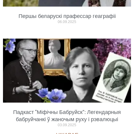
Першы беларускі прафессар геаграфіі
06.09.2025
Падкаст “Міфічны Бабруйск”: Легендарныя
бабруйчанкі ў жаночым руху і рэвалюцыі
03.09.2025