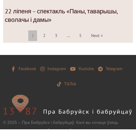
22 ліпеня – спектакль «Паны, таварышы,
сволачы і дамы»
1
2
3
…
5
Next »
Facebook
Instagram
Youtube
Telegram
TikTok
© 2025 – Пра Бабруйск і бабруйцаў. Калі вы хочаце ўзяць
матэрыял з нашага сайту, захавайце, калі ласка, загаловак і