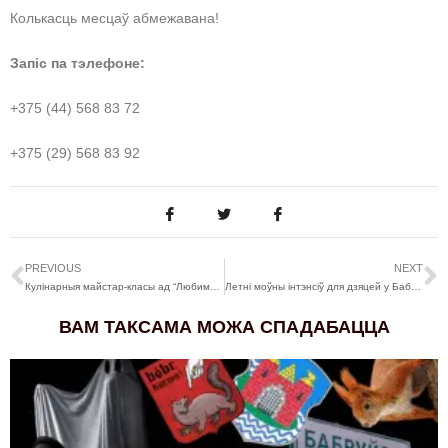
Колькасць месцаў абмежавана!
Запіс па тэлефоне:
+375 (44) 568 83 72
+375 (29) 568 83 92
PREVIOUS
NEXT
Кулінарныя майстар-класы ад “Любимого места” ў чэрвені
Летні моўны інтэнсіў для дзяцей у Бабруйску пройдзе з 19 па 30 чэрвеня
ВАМ ТАКСАМА МОЖА СПАДАБАЦЦА