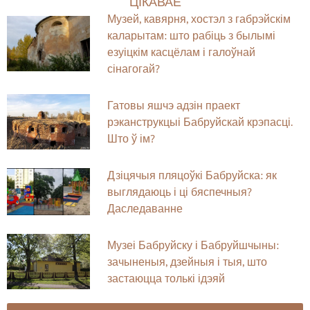
ЦІКАВАЕ
Музей, кавярня, хостэл з габрэйскім
каларытам: што рабіць з былымі
езуіцкім касцёлам і галоўнай
сінагогай?
Гатовы яшчэ адзін праект
рэканструкцыі Бабруйскай крэпасці.
Што ў ім?
Дзіцячыя пляцоўкі Бабруйска: як
выглядаюць і ці бяспечныя?
Даследаванне
Музеі Бабруйску і Бабруйшчыны:
зачыненыя, дзейныя і тыя, што
застаюцца толькі ідэяй