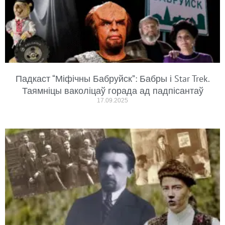
Падкаст “Міфічны Бабруйск”: Бабры і Star Trek.
Таямніцы ваколіцаў горада ад падпісантаў
17.09.2025