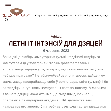
Афіша
ЛЕТНІ IT-ІНТЭНСІЎ ДЛЯ ДЗЯЦЕЙ
6 чэрвеня, 2023
Ваша дзіця любіць кампутарныя гульні і гадзінамі сядзіць за
кампутарам ці ў тэлефоне? Любіць фатаграфаваць і
апрацоўваць карцінкі ў рэдактарах, гадзінамі заліпаючы ў які-
небудзь праграме? Не абмяжоўвайце яго інтарэсы, дайце яму
магчымасць паспрабаваць сябе ў ролі стваральніка гульняў, і ён
паглядзіць на гульнявы кампутарны свет па-новаму. А магчыма
з вашага дзіцяці можа атрымацца выдатны дызайнер ці
праграміст. Кампутарная акадэмія ШАГ дапаможа вам
накіраваць яго энергію ў патрэбнае рэчышча і арганізаваць яму