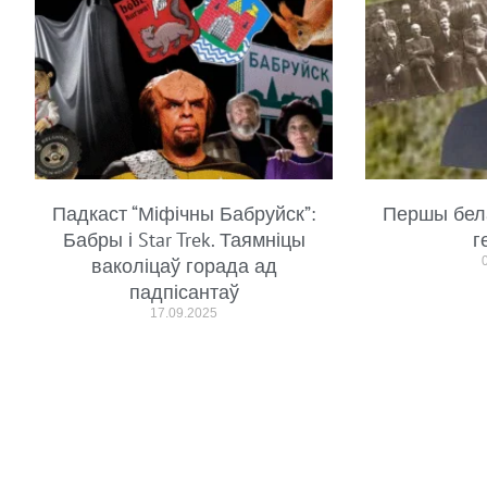
Падкаст “Міфічны Бабруйск”:
Першы бел
Бабры і Star Trek. Таямніцы
г
ваколіцаў горада ад
падпісантаў
17.09.2025