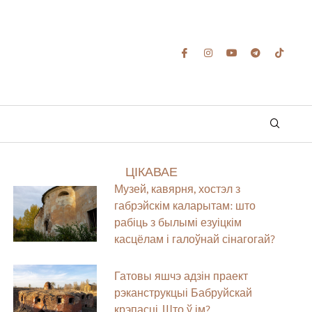
ЦІКАВАЕ
Музей, кавярня, хостэл з
габрэйскім каларытам: што
рабіць з былымі езуіцкім
касцёлам і галоўнай сінагогай?
Гатовы яшчэ адзін праект
рэканструкцыі Бабруйскай
крэпасці. Што ў ім?