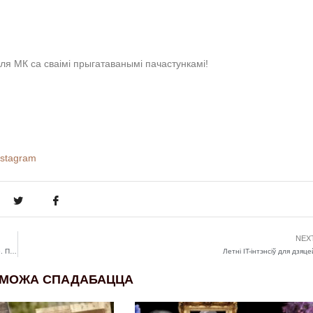
сля МК са сваімі прыгатаванымі пачастункамі!
nstagram
NEX
«Эйфарыя пасля пераезду нараджаецца з ілюзіі – у новай краіне ўсё будзе інакш». Псіхолаг пра перажыванне эміграцыі
Летні IT-інтэнсіў для дзяце
 МОЖА СПАДАБАЦЦА