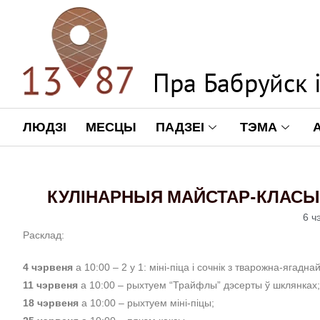
ЛЮДЗІ
МЕСЦЫ
ПАДЗЕІ
ТЭМА
КУЛІНАРНЫЯ МАЙСТАР-КЛАСЫ 
6 ч
Расклад:
4 чэрвеня
а 10:00 – 2 у 1: міні-піца і сочнік з тварожна-ягадн
11 чэрвеня
а 10:00 – рыхтуем “Трайфлы” дэсерты ў шклянках;
18 чэрвеня
а 10:00 – рыхтуем міні-піцы;