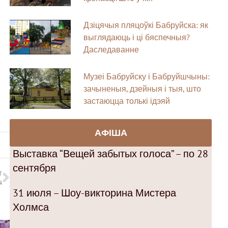
Дзіцячыя пляцоўкі Бабруйска: як
выглядаюць і ці бяспечныя?
Даследаванне
Музеі Бабруйску і Бабруйшчыны:
зачыненыя, дзейныя і тыя, што
застаюцца толькі ідэяй
АФІША
Выставка “Вещей забытых голоса” – по 28
сентября
T
й
31 июля – Шоу-викторина Мистера
Холмса