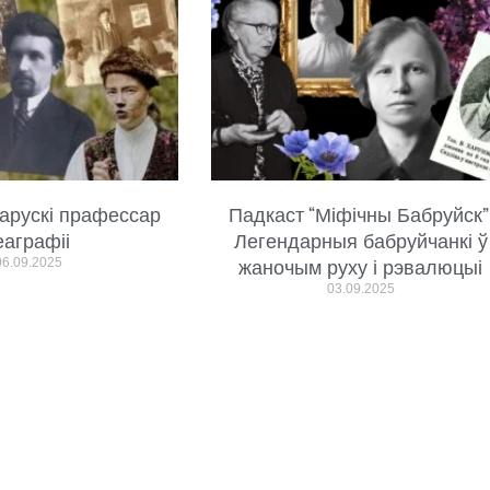
арускі прафессар
Падкаст “Міфічны Бабруйск”
еаграфіі
Легендарныя бабруйчанкі ў
06.09.2025
жаночым руху і рэвалюцыі
03.09.2025