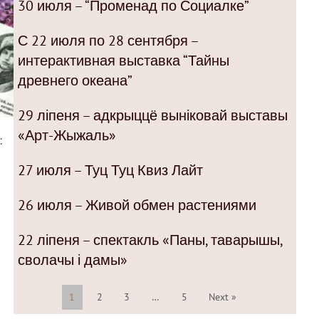
30 июля – “Променад по Социалке”
С 22 июля по 28 сентября –
интерактивная выставка “Тайны
древнего океана”
29 ліпеня – адкрыццё выніковай выставы
«Арт-Жыжаль»
:
27 июля – Туц Туц Квиз Лайт
26 июля – Живой обмен растениями
22 ліпеня – спектакль «Паны, таварышы,
сволачы і дамы»
1
2
3
…
5
Next »