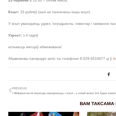
25 чэрвеня
а 10:00 – пячэм кексы.
Кошт:
15 рублёў (калі не пазначаны іншы кошт).
У кошт уваходзяць удзел, інгрэдыенты, інвентар і чаяванне па
Узрост:
з 4 гадоў
колькасць месцаў абмежавана!
Абавязковы папярэдні запіс па тэлефоне 8-029-6510077 ці ў
I
PREVIOUS
ВАМ ТАКСАМА