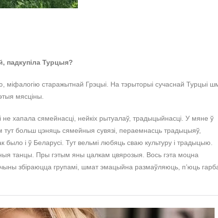
й, падкупіла Турцыя?
ю, міфалогію старажытнай Грэцыі. На тэрыторыі сучаснай Турцыі ш
этыя мясціны.
 не хапала сямейнасці, нейкіх рытуалаў, традыцыйнасці. У мяне ў
лам тут больш цэняць сямейныя сувязі, пераемнасць традыцыяў,
ак было і ў Беларусі. Тут вельмі любяць сваю культуру і традыцыю.
ныя танцы. Пры гэтым яны цалкам цвярозыя. Вось гэта моцна
жанчыны збіраюцца групамі, шмат эмацыйна размаўляюць, п’юць гарб