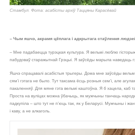
Стамбул. Фота: асабісты архіў Таццяны Карасёвай
– Чым яшчэ, акрамя цёплага і адкрытага стаўлення людзе
– Мне падабаецца турэцкая культура. Я вельмі люблю гісторы
пабудоваў старажытнай Грэцыі. Я заўсёды марыла наведаць г
Яшчэ спрацавалі асабістыя трыгеры. Дома мне заўсёды вельмі
сям’і гэтага не было. Тут таксама ёсць розныя сем’і, але агу
пакаленняў. Для мяне гэта вельмі каштоўна. Я б хацела, каб т
Проста на вуліцах можна ўбачыць, як мужчыны танчаць народ
падкупіла – што тут не п’юць так, як у Беларусі. Мужчыны і 
і каву, а не алкаголь.