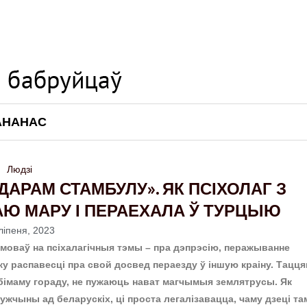
АНАНАС
Людзі
РАМ СТАМБУЛУ». ЯК ПСІХОЛАГ З
АЮ МАРУ І ПЕРАЕХАЛА Ў ТУРЦЫЮ
ліпеня, 2023
моваў на псіхалагічныя тэмы – пра дэпрэсію, перажыванне
ку распавесці пра свой досвед пераезду ў іншую краіну. Тацця
бімаму гораду, не пужаюць нават магчымыя землятрусы. Як
жчыны ад беларускіх, ці проста легалізавацца, чаму дзеці та