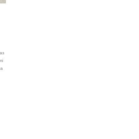
аз
лі
ла