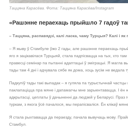
Таццяна Карасёва. Фота: Таццяна Карасёва/Instagram
«Рашэнне пераехаць прыйшло 7 гадоў т
– Таццяна, распавядзі, калі ласка, чаму Турцыя? Калі і я
– Я жыву ў Стамбуле ўжо 2 гады, але рашэнне пераехаць прыйш
яго я зацікавілася Турцыяй, стала падпісвацца на тых, хто там
правесці семінар па пытанні адаптацыі ў эміграцыі. Я магла
тады там 4 дні і адчувала сябе як дома, хоць зусім не ведала
Падкупіў тады такі выпадак – я гуляла па турыстычнай частцы г
паклапаціцца пра мяне і дапамагчы мне зарыентавацца. І ён н
адкрытасці, цеплаты ў дачыненні да людзей у Беларусі. Праз г
туркам, з якога ўсё пачалося, мы перапісваліся. Ён клікаў мян
Я стала рыхтавацца да пераезду, пачала вывучаць мову. Прайшл
Стамбул.