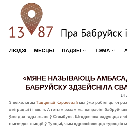
ЛЮДЗІ
МЕСЦЫ
ПАДЗЕІ
ТЭМА
«МЯНЕ НАЗЫВАЮЦЬ АМБАСАДА
БАБРУЙСКУ ЗДЗЕЙСНІЛА СВ
14 
З псіхолагам
Таццянай Карасёвай
мы ўжо рабілі цыкл раз
эміграцыі і іншыя. А гэтым разам мы папрасілі бабруйчан
ўжо два гады жыве ў Стамбуле. Штодня яна радуецца лю
выглядае жыццё ў Турцыі, чым адрозніваюцца турэцкія му