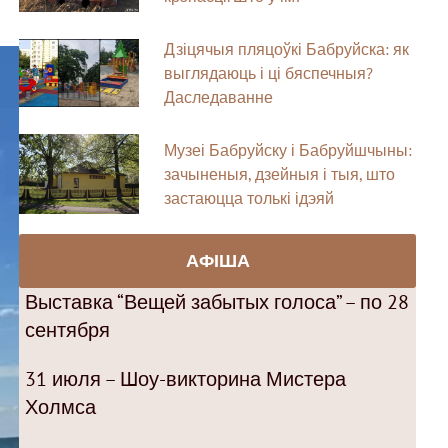
Дзіцячыя пляцоўкі Бабруйска: як
выглядаюць і ці бяспечныя?
Даследаванне
Музеі Бабруйску і Бабруйшчыны:
зачыненыя, дзейныя і тыя, што
застаюцца толькі ідэяй
АФІША
Выставка “Вещей забытых голоса” – по 28
сентября
31 июля – Шоу-викторина Мистера
Холмса