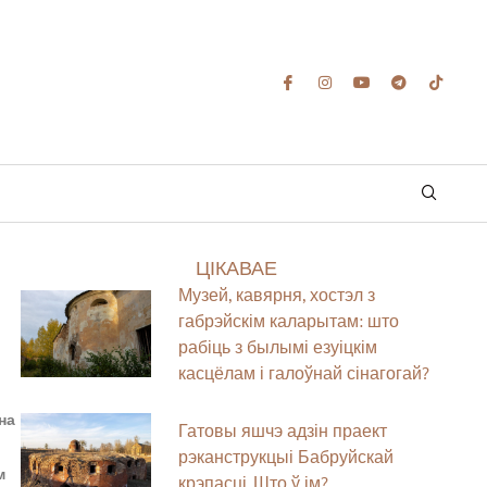
ЦІКАВАЕ
Музей, кавярня, хостэл з
габрэйскім каларытам: што
рабіць з былымі езуіцкім
касцёлам і галоўнай сінагогай?
на
Гатовы яшчэ адзін праект
рэканструкцыі Бабруйскай
м
крэпасці. Што ў ім?