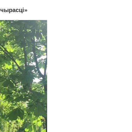
шчырасці»