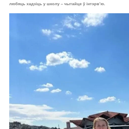
любяць хадзіць у школу – чытайце ў інтэрв’ю.