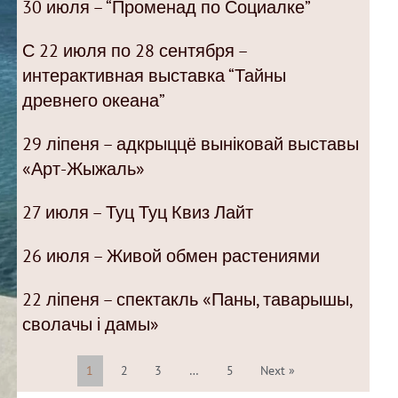
30 июля – “Променад по Социалке”
С 22 июля по 28 сентября –
интерактивная выставка “Тайны
древнего океана”
29 ліпеня – адкрыццё выніковай выставы
«Арт-Жыжаль»
27 июля – Туц Туц Квиз Лайт
26 июля – Живой обмен растениями
22 ліпеня – спектакль «Паны, таварышы,
сволачы і дамы»
1
2
3
…
5
Next »