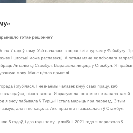
аму»
к прыйшло гэтае рашэнне?
ло 7 гадоў таму. Усё пачалося з перапіскі з туркам у Фэйсбуку. Пр
 жыве і штосьці можа распавесці. А потым мяне як псіхолага запрасі
 выбраць Анталію ці Стамбул. Вырашыла ляцець у Стамбул. Я прабы
 турэцкую мову. Мяне цёпла прынялі.
орада і згубілася. І незнаёмы чалавек кінуў сваю працу, каб
е заляцаўся, нічога такога. Я зразумела, што мне не хапала такой
од я зноў пабывала ў Турцыі і стала марыць пра пераезд. З тым
е замуж, але я не хацела. Але праз яго я закахалася ў Стамбул.
о 5 гадоў, і два гады таму, у жніўні 2021 года я пераехала ў