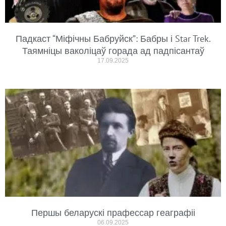
Падкаст “Міфічны Бабруйск”: Бабры і Star Trek.
Таямніцы ваколіцаў горада ад падпісантаў
17.09.2025
Першы беларускі прафессар геаграфіі
06.09.2025