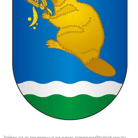
Заўвагі па ім прымаюцца на адрас priemnaia@bobrrik.gov.by.