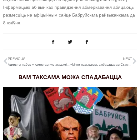
Інфармацыю аб выніках правядзення абмеркавання абяцаюць
размесціць на афіцыйным сайце Бабруйскага райвыканкама да
8 жніўня.
PREVIOUS
NEXT
Адкрыты набор у кампутарную акадэмію “ШАГ” на восень
«Мяне называюць амбасадарам Стамбулу». Як псіхолаг з Бабруйску здзейсніла сваю мару і пераехала ў Турцыю
ВАМ ТАКСАМА МОЖА СПАДАБАЦЦА