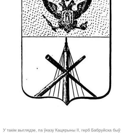
У такім выглядзе, па ўказу Кацярыны ІІ, герб Бабруйска быў