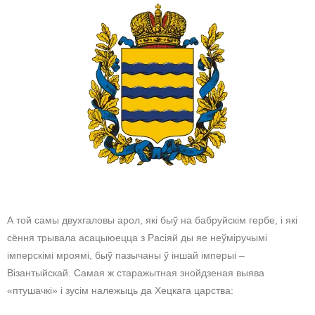
А той самы двухгаловы арол, які быў на бабруйскім гербе, і які
сёння трывала асацыюецца з Расіяй ды яе неўміручымі
імперскімі мроямі, быў пазычаны ў іншай імперыі –
Візантыйскай. Самая ж старажытная знойдзеная выява
«птушачкі» і зусім належыць да Хецкага царства: