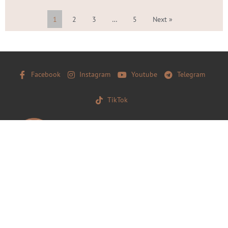
1
2
3
…
5
Next »
Facebook
Instagram
Youtube
Telegram
TikTok
© 2025 – Пра Бабруйск і бабруйцаў. Калі вы хочаце ўзяць
матэрыял з нашага сайту, захавайце, калі ласка, загаловак і
тэкст бяз зменаў і дайце наўпроставую працоўную
гіперспасылку.