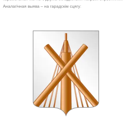
Аналагічная выява – на гарадскім сцягу: