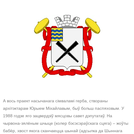
А вось праект насычанага сімваламі герба, створаны
архітэктарам Юрыем Міхайлавым, быў больш паспяховым. У
1988 годзе яго зацвердзіў мясцовы савет дэпутатаў. На
чырвона-зялёным шчыце (колер бэсэсэраўскага сцяга) – жоўты
бабёр, хвост якога сканчаецца шынай (адсылка да Шыннага