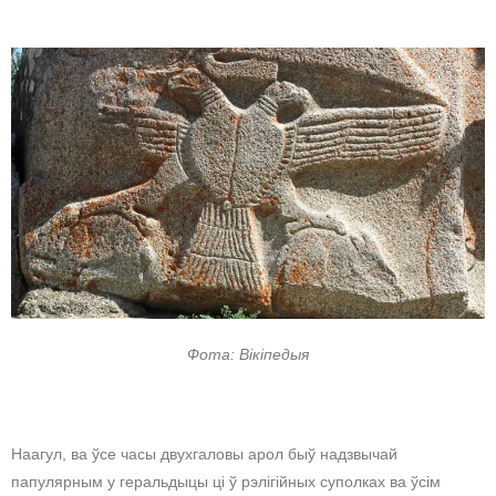
Фота: Вікіпедыя
Наагул, ва ўсе часы двухгаловы арол быў надзвычай
папулярным у геральдыцы ці ў рэлігійных суполках ва ўсім