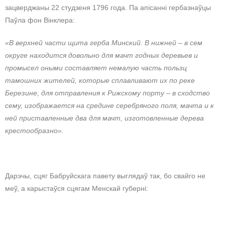
зацверджаны 22 студзеня 1796 года. Па апісанні гербазнаўцы
Паўла фон Вінклера:
«В верхней части щита герба Минский. В нижней – в сем
округе находится довольно для мачт годных деревьев и
промысел оными составляет немалую часть пользц
тамошних жителей, которые сплавливают их по реке
Березине, для отправления к Рижскому порту – в сходство
сему, изображается на средине серебряного поля, мачта и к
ней приставленные два для мачт, изготовленные дерева
крестообразно».
Дарэчы, сцяг Бабруйскага павету выглядаў так, бо свайго не
меў, а карыстаўся сцягам Менскай губерні: