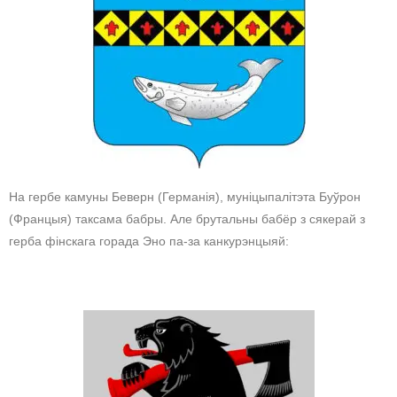
На гербе камуны Беверн (Германія), муніцыпалітэта Буўрон
(Францыя) таксама бабры. Але брутальны бабёр з сякерай з
герба фінскага горада Эно па-за канкурэнцыяй: