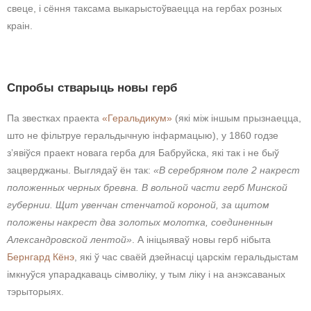
свеце, і сёння таксама выкарыстоўваецца на гербах розных
краін.
Спробы стварыць новы герб
Па звестках праекта
«Геральдикум»
(які між іншым прызнаецца,
што не фільтруе геральдычную інфармацыю), у 1860 годзе
зʼявіўся праект новага герба для Бабруйска, які так і не быў
зацверджаны. Выглядаў ён так:
«В серебряном поле 2 накрест
положенных черных бревна.
В вольной части герб Минской
губернии. Щит увенчан стенчатой короной, за щитом
положены накрест два золотых молотка, соединеннын
Александровской лентой»
. А ініцыяваў новы герб нібыта
Бернгард Кёнэ
, які ў час сваёй дзейнасці царскім геральдыстам
імкнуўся упарадкаваць сімволіку, у тым ліку і на анэксаваных
тэрыторыях.