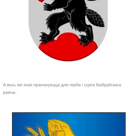
А вось які эскіз прапануецца для герба і сцяга Бабруйскага
раёна: