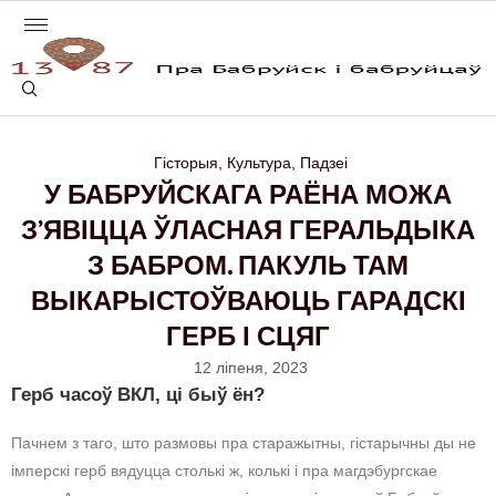
Гісторыя
,
Культура
,
Падзеі
У БАБРУЙСКАГА РАЁНА МОЖА
З’ЯВІЦЦА ЎЛАСНАЯ ГЕРАЛЬДЫКА
З БАБРОМ. ПАКУЛЬ ТАМ
ВЫКАРЫСТОЎВАЮЦЬ ГАРАДСКІ
ГЕРБ І СЦЯГ
12 ліпеня, 2023
Герб часоў ВКЛ, ці быў ён?
Пачнем з таго, што размовы пра старажытны, гістарычны ды не
імперскі герб вядуцца столькі ж, колькі і пра магдэбургскае