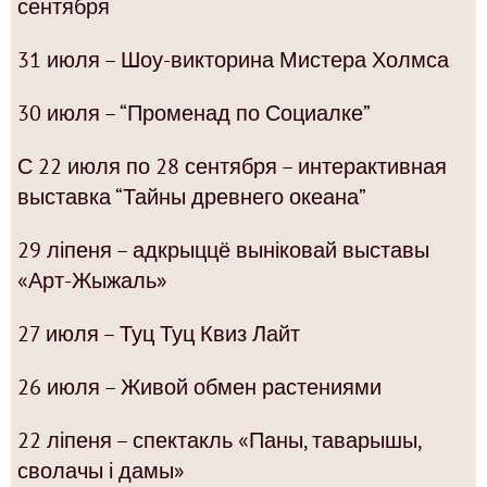
сентября
31 июля – Шоу-викторина Мистера Холмса
30 июля – “Променад по Социалке”
С 22 июля по 28 сентября – интерактивная
выставка “Тайны древнего океана”
29 ліпеня – адкрыццё выніковай выставы
«Арт-Жыжаль»
27 июля – Туц Туц Квиз Лайт
26 июля – Живой обмен растениями
22 ліпеня – спектакль «Паны, таварышы,
сволачы і дамы»