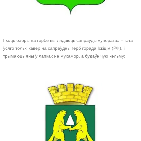
І хоць бабры на гербе выглядаюць сапраўды «ўпората» – гэта
ўсяго толькі кавер на сапраўдны герб горада Іскіцім (РФ), і
трымаюць яны ў лапках не мухамор, а будаўнічую кельму: