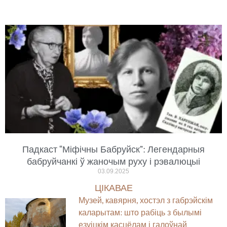
Падкаст “Міфічны Бабруйск”: Легендарныя
бабруйчанкі ў жаночым руху і рэвалюцыі
03.09.2025
ЦІКАВАЕ
Музей, кавярня, хостэл з габрэйскім
каларытам: што рабіць з былымі
езуіцкім касцёлам і галоўнай