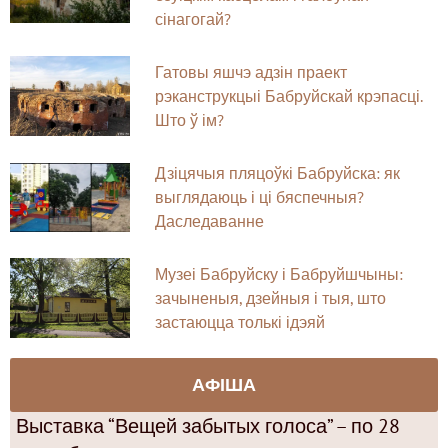
сінагогай?
Гатовы яшчэ адзін праект
рэканструкцыі Бабруйскай крэпасці.
Што ў ім?
Дзіцячыя пляцоўкі Бабруйска: як
выглядаюць і ці бяспечныя?
Даследаванне
Музеі Бабруйску і Бабруйшчыны:
зачыненыя, дзейныя і тыя, што
застаюцца толькі ідэяй
АФІША
Выставка “Вещей забытых голоса” – по 28