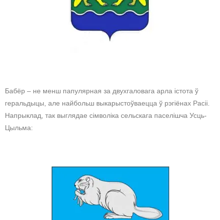
Бабёр – не менш папулярная за двухгаловага арла істота ў
геральдыцы, але найбольш выкарыстоўваецца ў рэгіёнах Расіі.
Напрыклад, так выглядае сімволіка сельскага паселішча Усць-
Цыльма: