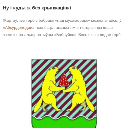
Ну і куды ж без крынжацінкі
Жартаўлівы герб з бабрамі «пад мухаморамі» можна знайсці ў
«Абсурдопедии»
, дзе ёсць таксама гімн, гісторыя ды іншыя
звесткі пра альтэрнатыўны «Бабруйск». Вось як выглядае герб: