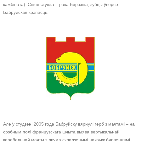
камбіната). Сіняя стужка – рака Бярэзіна, зубцы ўверсе –
Бабруйская крэпасць.
Але ў студзені 2005 года Бабруйску вярнулі герб з мачтамі – на
срэбным полі французскага шчыта выява вертыкальнай
карабельнай мачты з двума складзенымі накрыж бярвеннямі.