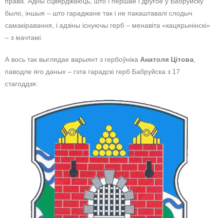
права. Адны сцвярджаюць, што і першае і другое ў Бабруйску
было, іншыя – што гараджане так і не пакаштавалі слодыч
самакіравання, і адзіны існуючы герб – менавіта «кацярынінскі»
– з мачтамі.
А вось так выглядае варыянт з гербоўніка
Анатоля Цітова
,
паводле яго даных – гэта гарадскі герб Бабруйска з 17
стагоддзя: