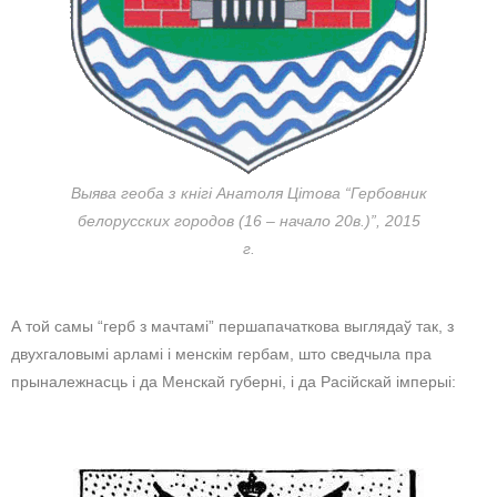
Выява геоба з кнігі Анатоля Цітова “Гербовник
белорусских городов (16 – начало 20в.)”, 2015
г.
А той самы “герб з мачтамі” першапачаткова выглядаў так, з
двухгаловымі арламі і менскім гербам, што сведчыла пра
прыналежнасць і да Менскай губерні, і да Расійскай імперыі: