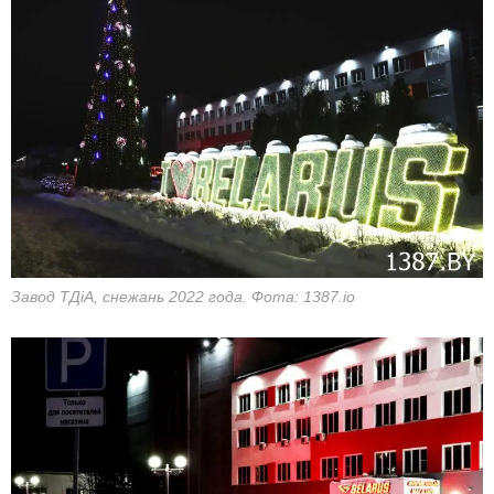
Завод ТДіА, снежань 2022 года. Фота: 1387.io