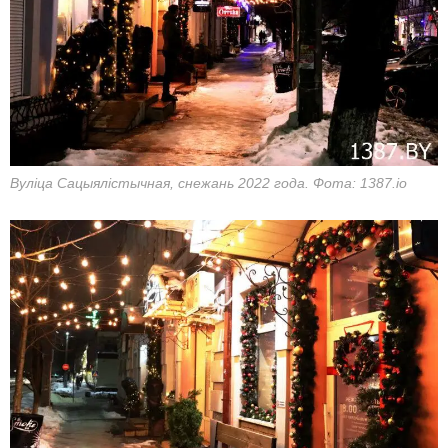
Вуліца Сацыялістычная, снежань 2022 года. Фота: 1387.io