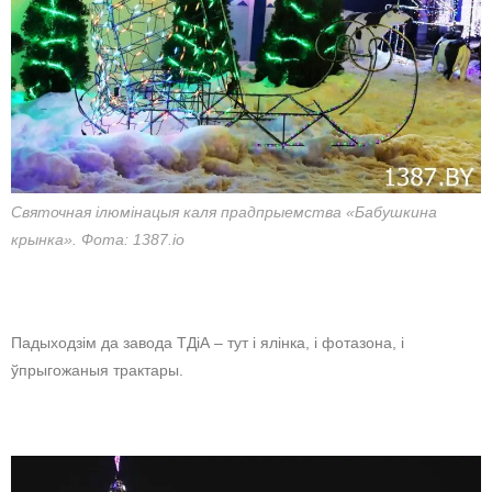
Святочная ілюмінацыя каля прадпрыемства «Бабушкина
крынка». Фота: 1387.io
Падыходзім да завода ТДіА – тут і ялінка, і фотазона, і
ўпрыгожаныя трактары.