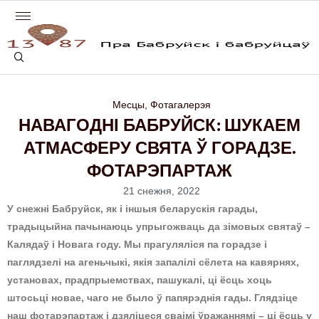
Месцы
,
Фотагалерэя
НАВАГОДНІ БАБРУЙСК: ШУКАЕМ
АТМАСФЕРУ СВЯТА Ў ГОРАДЗЕ.
ФОТАРЭПАРТАЖ
21 снежня, 2022
У снежні Бабруйск, як і іншыя беларускія гарады,
традыцыйна пачынаюць упрыгожваць да зімовых святаў –
Калядаў і Новага году. Мы прагуляліся па горадзе і
паглядзелі на агеньчыкі, якія запалілі сёлета на кавярнях,
установах, прадпрыемствах, пашукалі, ці ёсць хоць
штосьці новае, чаго не было ў папярэднія гады. Глядзіце
наш фотарэпартаж і дзяліцеся сваімі ўражаннямі – ці ёсць у