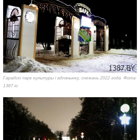
Гарадскі парк культуры і адпачынку, снежань 2022 года. Фота:
1387.io