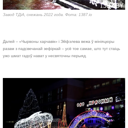
Завод ТДіА, снежань 2022 года. Фота: 1387.io
Далей – «Чырвоны харчавік» і Эйфэлева вежа ў мініяцюры
разам з падсвечанай зефіркай – усё тое самае, што тут стаіць
ужо шмат гадоў нават у несвяточны перыяд.