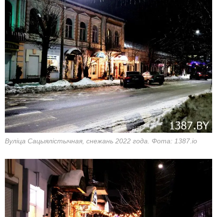
Вуліца Сацыялістычная, снежань 2022 года. Фота: 1387.io