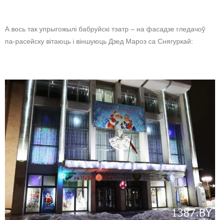
А вось так упрыгожылі бабруйскі тэатр – на фасадзе гледачоў
па-расейску вітаюць і віншуюць Дзед Мароз са Снягуркай: