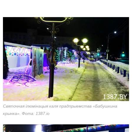
Святочная ілюмінацыя каля прадпрыемства «Бабушкина
крынка». Фота: 1387.io