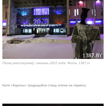
Палац мастацтваў, снежань 2022 года. Фота: 1387.io
Каля «Кароны» традыцыйна стаіць ялінка на паркінгу.