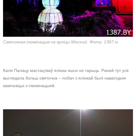
Святочная ілюмінацыя на вуліцы Мінскай. Фота: 1387.io
Каля Палацу мастацтваў ялінка яшчэ не гарыць. Раней тут усё
выглядала больш святочна – побач з ялінкай былі навагоднія
кампазіцыі з ілюмінацыяй.