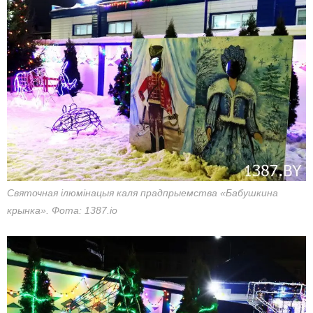
Святочная ілюмінацыя каля прадпрыемства «Бабушкина
крынка». Фота: 1387.io