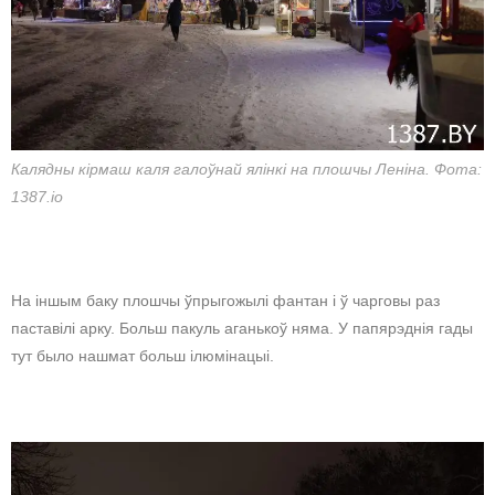
Калядны кірмаш каля галоўнай ялінкі на плошчы Леніна. Фота:
1387.io
На іншым баку плошчы ўпрыгожылі фантан і ў чарговы раз
паставілі арку. Больш пакуль аганькоў няма. У папярэднія гады
тут было нашмат больш ілюмінацыі.