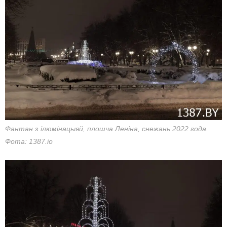
Фантан з ілюмінацыяй, плошча Леніна, снежань 2022 года.
Фота: 1387.io