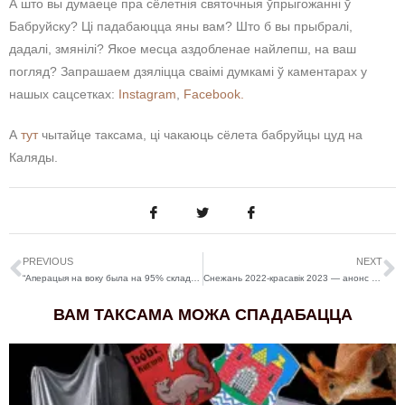
А што вы думаеце пра сёлетнія святочныя ўпрыгожанні ў
Бабруйску? Ці падабаюцца яны вам? Што б вы прыбралі,
дадалі, змянілі? Якое месца аздобленае найлепш, на ваш
погляд? Запрашаем дзяліцца сваімі думкамі ў каментарах у
нашых сацсетках:
Instagram
,
Facebook.
А
тут
чытайце таксама, ці чакаюць сёлета бабруйцы цуд на
Каляды.
PREVIOUS
NEXT
“Аперацыя на воку была на 95% складаней, чым планавалася, але я бачу ім”. Спыталі ў бабруйцаў, ці вераць яны ў цуды
Снежань 2022-красавік 2023 — анонс мерапрыемстваў бізнес-суполкі “Включи себя”
ВАМ ТАКСАМА МОЖА СПАДАБАЦЦА