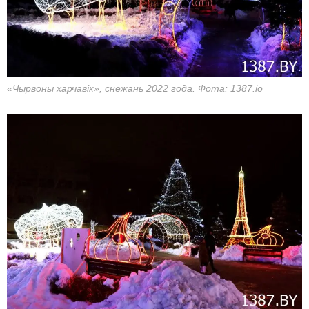
«Чырвоны харчавік», снежань 2022 года. Фота: 1387.io