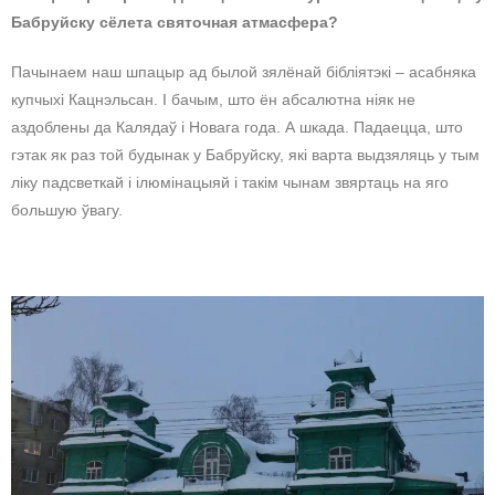
Бабруйску сёлета святочная атмасфера?
Пачынаем наш шпацыр ад былой зялёнай бібліятэкі – асабняка
купчыхі Кацнэльсан. І бачым, што ён абсалютна ніяк не
аздоблены да Калядаў і Новага года. А шкада. Падаецца, што
гэтак як раз той будынак у Бабруйску, які варта выдзяляць у тым
ліку падсветкай і ілюмінацыяй і такім чынам звяртаць на яго
большую ўвагу.