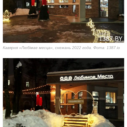
Кавярня «Любімае месца», снежань 2022 года. Фота: 1387.io