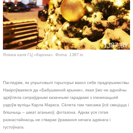
Ялінка каля ГЦ «Карона». Фота: 1387.io
Паглядзім, як упрыгожылі тэрыторыі вакол сябе прадпрыемствы.
Накіроўваемся да «Бабушкиной крынки», якая ўжо не аднойчы
здзіўляла сапраўднымі казачнымі гарадкамі з ілюмінацыяй
уздоўж вуліцы Карла Маркса. Сёлета там таксама ўсё свеціцца і
блішчыць – шмат аганькоў, фотазона. Аднак уся гэтая
разнастайнасць не стварае ўражання нечага адзінага і
густоўнага.