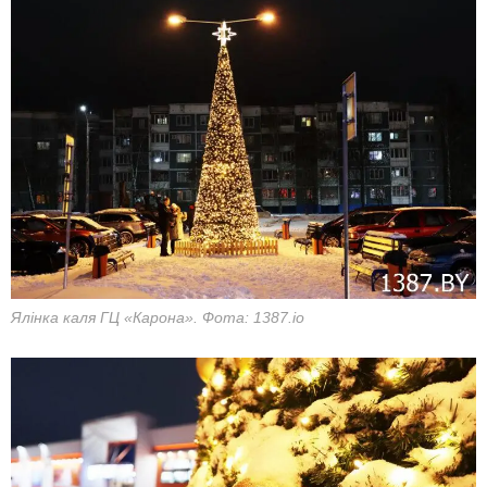
Ялінка каля ГЦ «Карона». Фота: 1387.io