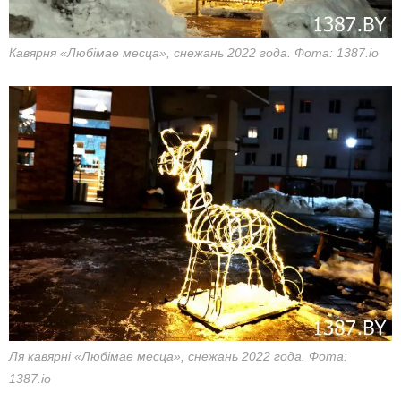
Кавярня «Любімае месца», снежань 2022 года. Фота: 1387.io
Ля кавярні «Любімае месца», снежань 2022 года. Фота:
1387.io