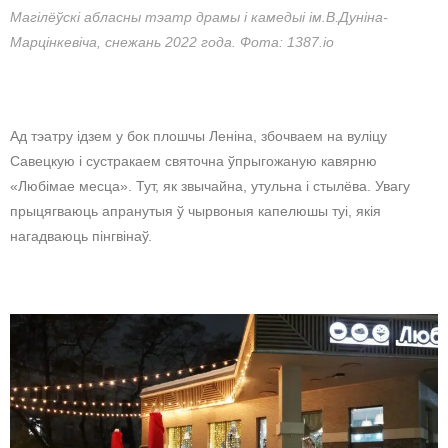
Магілёўскі абласны тэатр драмы і камедыі ім.В.Дуніна-
Марцінкевіча, снежань 2022 года. Фота: 1387.io
Ад тэатру ідзем у бок плошчы Леніна, збочваем на вуліцу
Савецкую і сустракаем святочна ўпрыгожаную кавярню
«Любімае месца». Тут, як звычайна, утульна і стылёва. Увагу
прыцягваюць апранутыя ў чырвоныя капелюшы туі, якія
нагадваюць пінгвінаў.