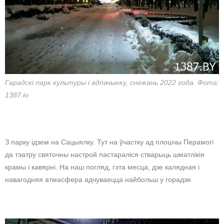
Гарадскі парк культуры і адпачынку, снежань 2022 года. Фота:
1387.io
З парку ідзем на Сацыялку. Тут на ўчастку ад плошчы Перамогі
да тэатру святочны настрой пастараліся стварыць шматлікія
крамы і кавярні. На наш погляд, гэта месца, дзе калядная і
навагодняя атмасфера адчуваецца найбольш у горадзе.