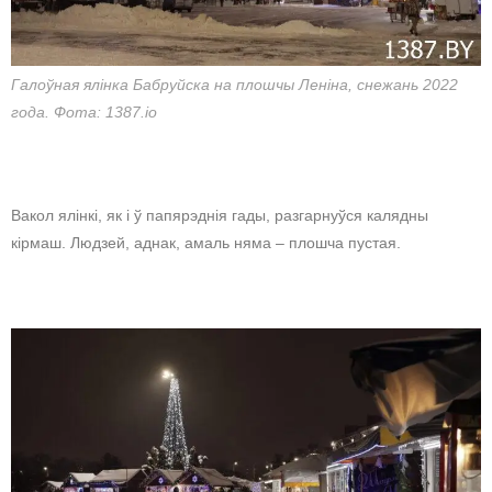
Галоўная ялінка Бабруйска на плошчы Леніна, снежань 2022
года. Фота: 1387.io
Вакол ялінкі, як і ў папярэднія гады, разгарнуўся калядны
кірмаш. Людзей, аднак, амаль няма – плошча пустая.