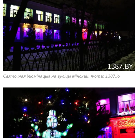
Святочная ілюмінацыя на вуліцы Мінскай. Фота: 1387.io