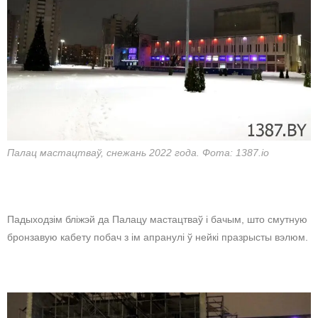
Палац мастацтваў, снежань 2022 года. Фота: 1387.io
Падыходзім бліжэй да Палацу мастацтваў і бачым, што смутную
бронзавую кабету побач з ім апранулі ў нейкі празрысты вэлюм.