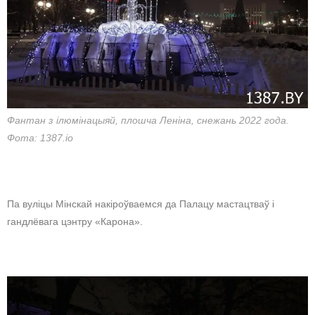
Фантан з ілюмінацыяй, плошча Леніна, снежань 2022 года.
Фота: 1387.io
Па вуліцы Мінскай накіроўваемся да Палацу мастацтваў і
гандлёвага цэнтру «Карона».