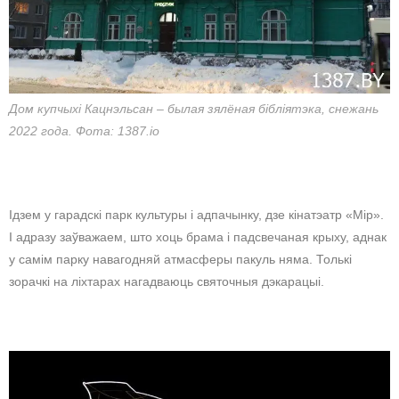
Дом купчыхі Кацнэльсан – былая зялёная бібліятэка, снежань
2022 года. Фота: 1387.io
Ідзем у гарадскі парк культуры і адпачынку, дзе кінатэатр «Мір».
І адразу заўважаем, што хоць брама і падсвечаная крыху, аднак
у самім парку навагодняй атмасферы пакуль няма. Толькі
зорачкі на ліхтарах нагадваюць святочныя дэкарацыі.