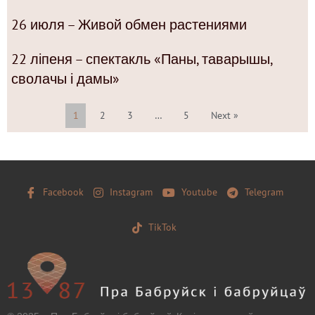
26 июля – Живой обмен растениями
22 ліпеня – спектакль «Паны, таварышы,
сволачы і дамы»
1
2
3
…
5
Next »
Facebook
Instagram
Youtube
Telegram
TikTok