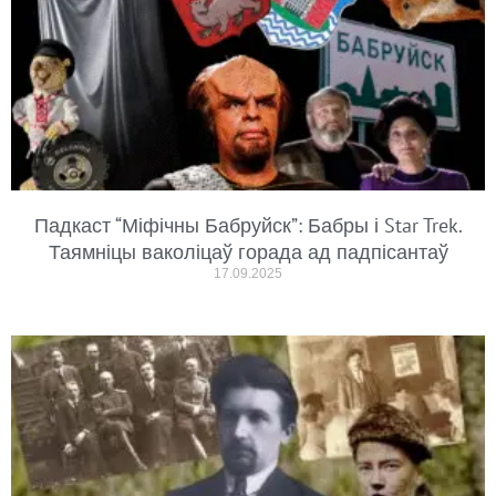
Падкаст “Міфічны Бабруйск”: Бабры і Star Trek.
Таямніцы ваколіцаў горада ад падпісантаў
17.09.2025