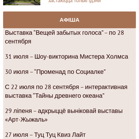
застаюцца толькі ідэяй
АФІША
Выставка “Вещей забытых голоса” – по 28
сентября
31 июля – Шоу-викторина Мистера Холмса
30 июля – “Променад по Социалке”
С 22 июля по 28 сентября – интерактивная
выставка “Тайны древнего океана”
29 ліпеня – адкрыццё выніковай выставы
«Арт-Жыжаль»
27 июля – Туц Туц Квиз Лайт