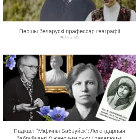
Першы беларускі прафессар геаграфіі
06.09.2025
Падкаст “Міфічны Бабруйск”: Легендарныя
бабруйчанкі ў жаночым руху і рэвалюцыі