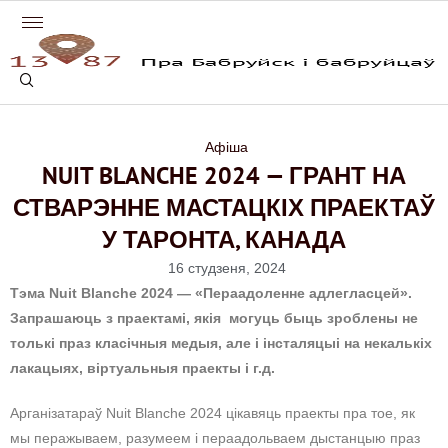
Афіша
NUIT BLANCHE 2024 — ГРАНТ НА
СТВАРЭННЕ МАСТАЦКІХ ПРАЕКТАЎ
У ТАРОНТА, КАНАДА
16 студзеня, 2024
Тэма Nuit Blanche 2024 — «Пераадоленне адлегласцей».
Запрашаюць з праектамі, якія могуць быць зроблены не
толькі праз класічныя медыя, але і інсталяцыі на некалькіх
лакацыях, віртуальныя праекты і г.д.
Арганізатараў Nuit Blanche 2024 цікавяць праекты пра тое, як
мы перажываем, разумеем і пераадольваем дыстанцыю праз