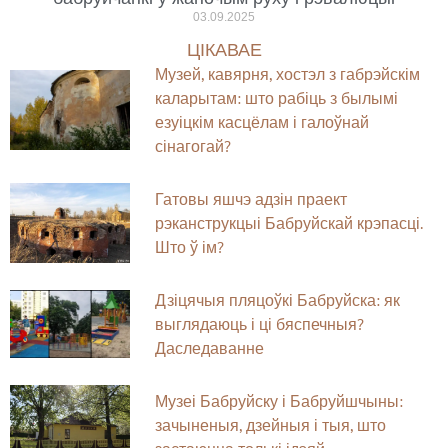
03.09.2025
ЦІКАВАЕ
Музей, кавярня, хостэл з габрэйскім
каларытам: што рабіць з былымі
езуіцкім касцёлам і галоўнай
сінагогай?
Гатовы яшчэ адзін праект
рэканструкцыі Бабруйскай крэпасці.
Што ў ім?
Дзіцячыя пляцоўкі Бабруйска: як
выглядаюць і ці бяспечныя?
Даследаванне
Музеі Бабруйску і Бабруйшчыны:
зачыненыя, дзейныя і тыя, што