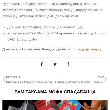
сучаснае мастацтва, праекты, якія даследуюць дыстанцыю
зместам і формай. Таксама вітаюцца працы, пабудаваныя на
супрацоўніцтве паміж творцамі і даследчыкамі.
Для каго: мастакі(чкі), творцы і даследчыкі(цы).
Арганізатары Nuit Blanche 2024 прапануюць грант да 15 000
CAD (10 200 EUR).
Дэдлайн 21 студзеня. Даведацца больш і
падаць заяўку.
PREVIOUS
NEXT
Стыпендыя ад Форума гістарычных даследаванняў Беларусі
Folkwang University of the Arts — дызайнерская рэзідэнцыя ў Германіі
ВАМ ТАКСАМА МОЖА СПАДАБАЦЦА