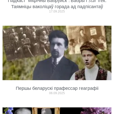
Падкаст “Міфічны Бабруйск”: Бабры і Star Trek.
Таямніцы ваколіцаў горада ад падпісантаў
17.09.2025
Першы беларускі прафессар геаграфіі
06.09.2025