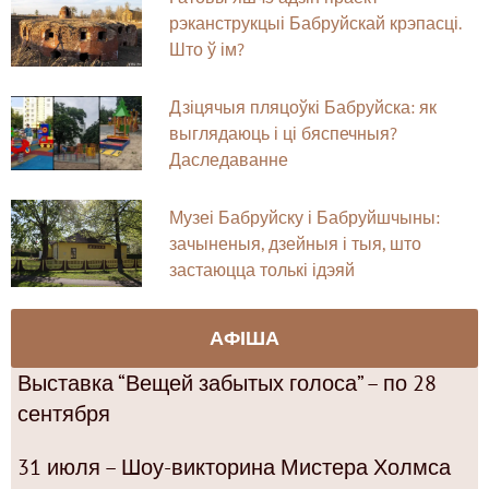
рэканструкцыі Бабруйскай крэпасці.
Што ў ім?
Дзіцячыя пляцоўкі Бабруйска: як
выглядаюць і ці бяспечныя?
Даследаванне
Музеі Бабруйску і Бабруйшчыны:
зачыненыя, дзейныя і тыя, што
застаюцца толькі ідэяй
АФІША
Выставка “Вещей забытых голоса” – по 28
сентября
31 июля – Шоу-викторина Мистера Холмса