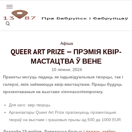
Афіша
QUEER ART PRIZE — ПРЭМІЯ КВІР-
МАСТАЦТВА Ў ВЕНЕ
10 ліпеня, 2024
Праекты могуць падаць як індывідуальныя творцы, так і
галерэі, якія займаюцца квір-мастацтвам. Працы будуць
прэзентаваныя на выставе viennacontemporary.
Для каго: квір-творцы.
Арганізатары Queer Art Prize прапануюць прэзентацыю
твораў на выставе і грашовыя прызы ад 500 да 1000 EUR.
Дэдлайн 15 жніўня. Даведацца больш і
падаць заяўку.