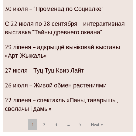
30 июля – “Променад по Социалке”
С 22 июля по 28 сентября – интерактивная
выставка “Тайны древнего океана”
29 ліпеня – адкрыццё выніковай выставы
«Арт-Жыжаль»
27 июля – Туц Туц Квиз Лайт
26 июля – Живой обмен растениями
22 ліпеня – спектакль «Паны, таварышы,
сволачы і дамы»
1
2
3
…
5
Next »