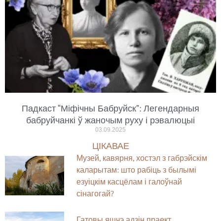
Падкаст “Міфічны Бабруйск”: Легендарныя
бабруйчанкі ў жаночым руху і рэвалюцыі
03.09.2025
ЦІКАВАЕ
Музей, кавярня, хостэл з габрэйскім
каларытам: што рабіць з былымі
езуіцкім касцёлам і галоўнай
сінагогай?
Гатовы яшчэ адзін праект