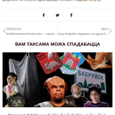
PREVIOUS
NEXT
IKOB/Borderland Residencies — творчая рэзідэнцыя ў Бельгіі
Чаму Бабруйск збудаваны на адным беразе ракі?
ВАМ ТАКСАМА МОЖА СПАДАБАЦЦА