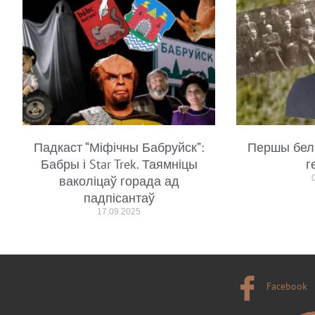
Падкаст “Міфічны Бабруйск”:
Першы бел
Бабры і Star Trek. Таямніцы
г
ваколіцаў горада ад
падпісантаў
17.09.2025
Facebook