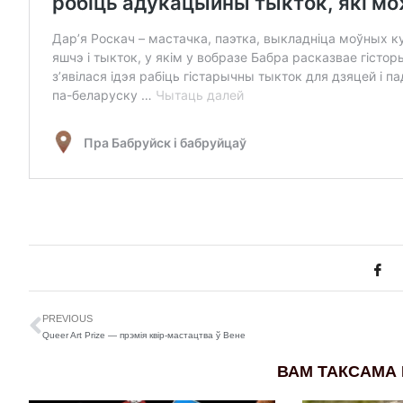
PREVIOUS
Queer Art Prize — прэмія квір-мастацтва ў Вене
ВАМ ТАКСАМА