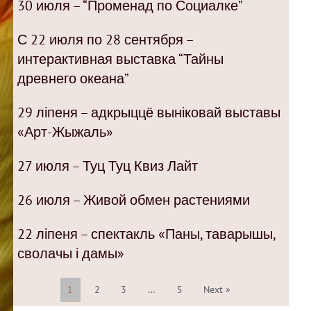
30 июля – “Променад по Социалке”
С 22 июля по 28 сентября –
интерактивная выставка “Тайны
древнего океана”
29 ліпеня – адкрыццё выніковай выставы
«Арт-Жыжаль»
27 июля – Туц Туц Квиз Лайт
26 июля – Живой обмен растениями
22 ліпеня – спектакль «Паны, таварышы,
сволачы і дамы»
1
2
3
…
5
Next »