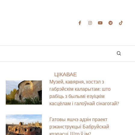
ЦІКАВАЕ
Музей, кавярня, хостэл з
габрэйскім каларытам: што
рабіць з былымі езуіцкім
касцёлам і галоўнай сінагогай?
Гатовы яшчэ адзін праект
рэканструкцыі Бабруйскай
крэпасці. Што ў ім?