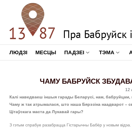
ЛЮДЗІ
МЕСЦЫ
ПАДЗЕІ
ТЭМА
ЧАМУ БАБРУЙСК ЗБУДАВ
12 
Калі наведваеш іншыя гарады Беларусі, нам, бабруйцам, в
Чаму ж так атрымалася, што наша Бярэзіна наадварот – с
Цітаўскага маста да Лукавай гары?
З гэтым спрабуе разабрацца Гістарычны Бабёр у новым відэа