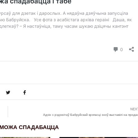
NEX
Адзін з рэдзюітаў Бабруйскай крэпасці зноў выставілі на прода
 МОЖА СПАДАБАЦЦА