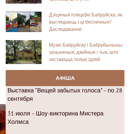
Дзіцячыя пляцоўкі Бабруйска: як
выглядаюць і ці бяспечныя?
Даследаванне
Музеі Бабруйску і Бабруйшчыны:
зачыненыя, дзейныя і тыя, што
застаюцца толькі ідэяй
АФІША
Выставка “Вещей забытых голоса” – по 28
сентября
31 июля – Шоу-викторина Мистера
Холмса