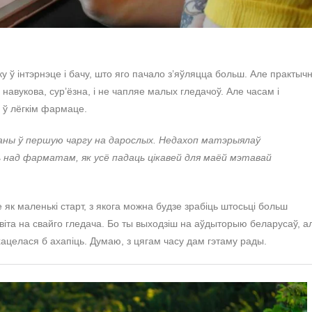
у ў інтэрнэце і бачу, што яго пачало з’яўляцца больш. Але практыч
навукова, сур’ёзна, і не чапляе малых гледачоў. Але часам і
 ў лёгкім фармаце.
аны ў першую чаргу на дарослых. Недахоп матэрыялаў
ь над фарматам, як усё падаць цікавей для маёй мэтавай
к маленькі старт, з якога можна будзе зрабіць штосьці больш
авіта на свайго гледача. Бо ты выходзіш на аўдыторыю беларусаў, а
 хацелася б ахапіць. Думаю, з цягам часу дам гэтаму рады.