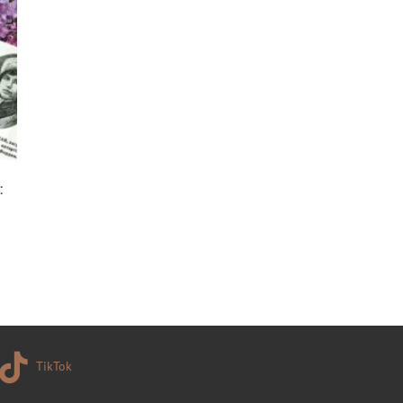
:
TikTok