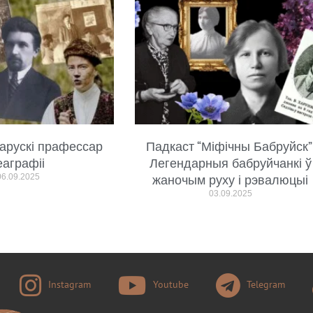
арускі прафессар
Падкаст “Міфічны Бабруйск”
еаграфіі
Легендарныя бабруйчанкі ў
06.09.2025
жаночым руху і рэвалюцыі
03.09.2025
Instagram
Youtube
Telegram