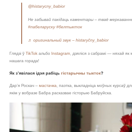
@histarycny_babior
Не забывай пакідаць каментары – тваё меркаванн
#пабеларуску
#белтыкток
♬ оригинальный звук – histaryčny_babior
Глядзі ў
TikTok
альбо
Instagram
, дзяліся з сабрамі — няхай я
нашага горада!
Як з’явілася ідэя рабіць
гістарычны тыкток
?
Дар’я Роскач –
мастачка
, паэтка, выкладніца моўных курсаў дл
якім у вобразе Бабра расказвае гісторыю Бабруйска.