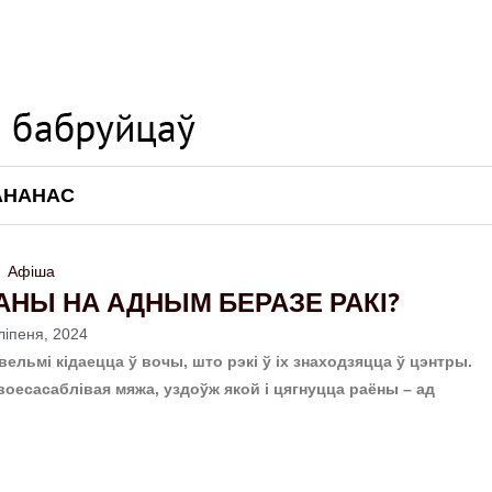
АНАНАС
Афіша
АНЫ НА АДНЫМ БЕРАЗЕ РАКІ?
ліпеня, 2024
ельмі кідаецца ў вочы, што рэкі ў іх знаходзяцца ў цэнтры.
воесасаблівая мяжа, уздоўж якой і цягнуцца раёны – ад
.