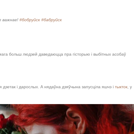
е важнае!
#бобруйск
#бабруйск
к мага больш людзей даведаюцца пра гісторыю і выбітных асобаў
я дзетак і дарослых. А нядаўна дзяўчына запусціла яшчэ і
тыкток
, у