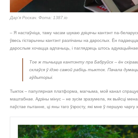
Дар’я Роскач. Фота: 1387.io
– Я настаўніца, таму часам шукаю дзіцячы кантэнт па-беларуск
ўвесь гістарычны кантэнт разлічаны на дарослых. Ён падаецца 
дарослым хочацца адпачыць, і паглядзець штось адукацыйнае
Тое ж тычыцца кантэнту пра Бабруйск – ён скірав
склаўся ў ідэю самой рабіць тыкток. Пачала думац
аўдыторыі.
Тыкток – папулярная платформа, магчыма, мой канал спрацуе я
маштабнае. Адзіны мінус – не зусім зразумела, як выйсці мен
паўстае пытанне, ці яны таго ўзросту, які мне ў першую чаргу