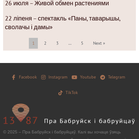
26 июля – Живой обмен растениями
22 ліпеня – спектакль «Паны, таварышы,
сволачы і дамы»
1
2
3
…
5
Next »
Facebook
Instagram
Youtube
Telegram
TikTok
© 2025 – Пра Бабруйск і бабруйцаў. Калі вы хочаце ўзяць