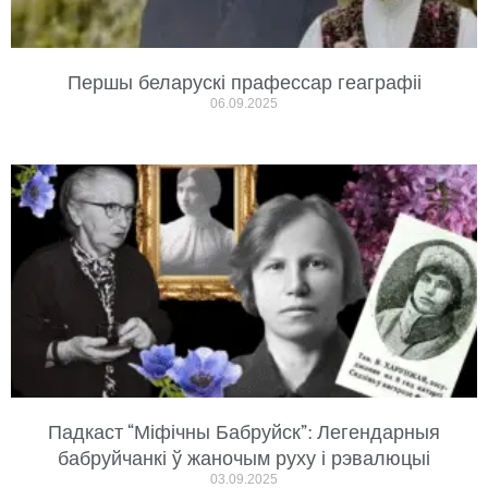
Першы беларускі прафессар геаграфіі
06.09.2025
Падкаст “Міфічны Бабруйск”: Легендарныя
бабруйчанкі ў жаночым руху і рэвалюцыі
03.09.2025