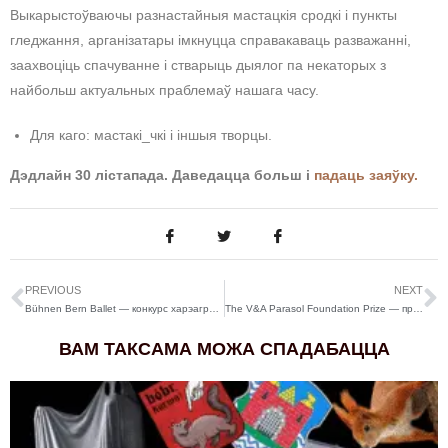
Выкарыстоўваючы разнастайныя мастацкія сродкі і пункты
гледжання, арганізатары імкнуцца справакаваць разважанні,
заахвоціць спачуванне і стварыць дыялог па некаторых з
найбольш актуальных праблемаў нашага часу.
Для каго: мастакі_чкі і іншыя творцы.
Дэдлайн 30 лістапада. Даведацца больш і
падаць заяўку.
PREVIOUS
NEXT
Bühnen Bern Ballet — конкурс харэаграфіі на Tanzplattform Bern у Швейцарыі
The V&A Parasol Foundation Prize — прэмія-конкурс фота для фатографак у Лондане, Англія
ВАМ ТАКСАМА МОЖА СПАДАБАЦЦА