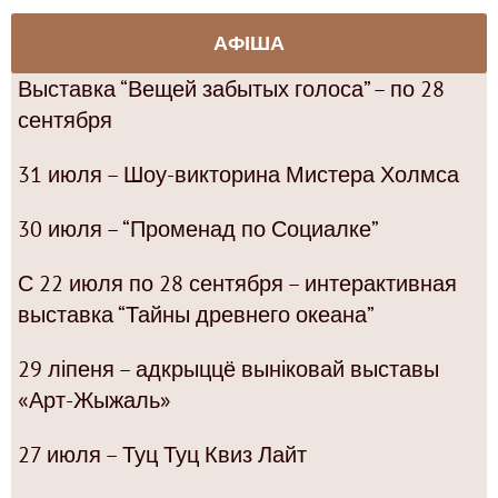
АФІША
Выставка “Вещей забытых голоса” – по 28
сентября
31 июля – Шоу-викторина Мистера Холмса
30 июля – “Променад по Социалке”
С 22 июля по 28 сентября – интерактивная
выставка “Тайны древнего океана”
29 ліпеня – адкрыццё выніковай выставы
«Арт-Жыжаль»
27 июля – Туц Туц Квиз Лайт