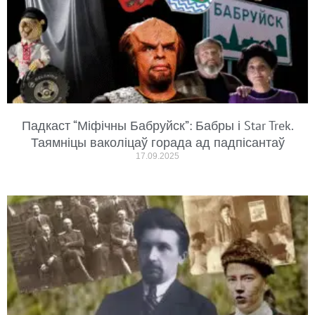
Падкаст “Міфічны Бабруйск”: Бабры і Star Trek.
Таямніцы ваколіцаў горада ад падпісантаў
17.09.2025