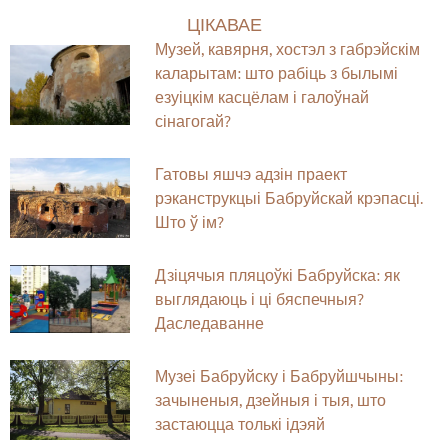
ЦІКАВАЕ
Музей, кавярня, хостэл з габрэйскім
каларытам: што рабіць з былымі
езуіцкім касцёлам і галоўнай
сінагогай?
Гатовы яшчэ адзін праект
рэканструкцыі Бабруйскай крэпасці.
Што ў ім?
Дзіцячыя пляцоўкі Бабруйска: як
выглядаюць і ці бяспечныя?
Даследаванне
Музеі Бабруйску і Бабруйшчыны:
зачыненыя, дзейныя і тыя, што
застаюцца толькі ідэяй