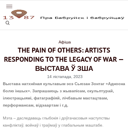
Афіша
THE PAIN OF OTHERS: ARTISTS
RESPONDING TO THE LEGACY OF WAR —
ВЫСТАВА Ў ЗША
14 лістапада, 2023
Выстава натхнёная культавым эсэ Сьюзан Зонтаг «Адносна
болю іншых». Запрашаюць з жывапісам, скульптурай,
ілюстрацыямі, фатаграфіяй, лічбавым мастацтвам,
перформансам, відэаартам і г.д.
Мэта – даследаваць глыбокія і доўгачасовыя наступствы
канфліктаў, войнаў і траўмаў у глабальным маштабе.