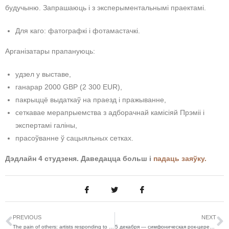
будучыню. Запрашаюць і з эксперыментальнымі праектамі.
Для каго: фатографкі і фотамастачкі.
Арганізатары прапануюць:
удзел у выставе,
ганарар 2000 GBP (2 300 EUR),
пакрыццё выдаткаў на праезд і пражыванне,
сеткавае мерапрыемства з адборачнай камісіяй Прэміі і
экспертамі галіны,
прасоўванне ў сацыяльных сетках.
Дэдлайн 4 студзеня. Даведацца больш і
падаць заяўку.
PREVIOUS
NEXT
The pain of others: artists responding to the legacy of war — выстава ў ЗША
5 декабря — симфоническая рок-церемония «БАРОККО»