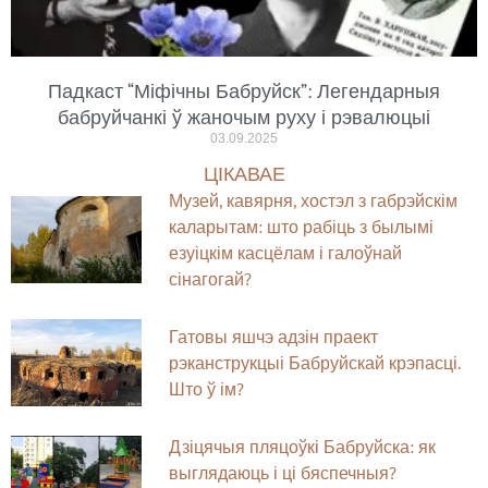
Падкаст “Міфічны Бабруйск”: Легендарныя
бабруйчанкі ў жаночым руху і рэвалюцыі
03.09.2025
ЦІКАВАЕ
Музей, кавярня, хостэл з габрэйскім
каларытам: што рабіць з былымі
езуіцкім касцёлам і галоўнай
сінагогай?
Гатовы яшчэ адзін праект
рэканструкцыі Бабруйскай крэпасці.
Што ў ім?
Дзіцячыя пляцоўкі Бабруйска: як
выглядаюць і ці бяспечныя?