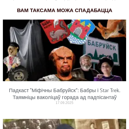
ВАМ ТАКСАМА МОЖА СПАДАБАЦЦА
Падкаст “Міфічны Бабруйск”: Бабры і Star Trek.
Таямніцы ваколіцаў горада ад падпісантаў
17.09.2025