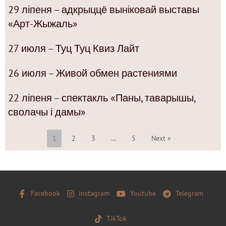
29 ліпеня – адкрыццё выніковай выставы
«Арт-Жыжаль»
27 июля – Туц Туц Квиз Лайт
26 июля – Живой обмен растениями
22 ліпеня – спектакль «Паны, таварышы,
сволачы і дамы»
1
2
3
…
5
Next »
Facebook
Instagram
Youtube
Telegram
TikTok