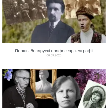
Першы беларускі прафессар геаграфіі
06.09.2025