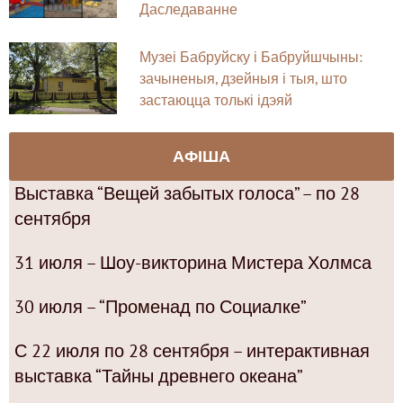
Даследаванне
Музеі Бабруйску і Бабруйшчыны:
зачыненыя, дзейныя і тыя, што
застаюцца толькі ідэяй
АФІША
Выставка “Вещей забытых голоса” – по 28
сентября
31 июля – Шоу-викторина Мистера Холмса
30 июля – “Променад по Социалке”
С 22 июля по 28 сентября – интерактивная
выставка “Тайны древнего океана”