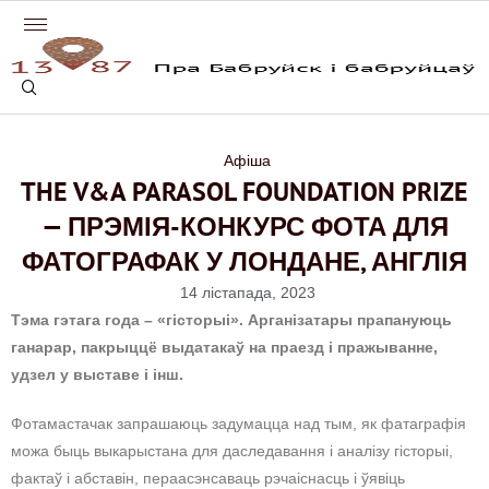
Афіша
THE V&A PARASOL FOUNDATION PRIZE
— ПРЭМІЯ-КОНКУРС ФОТА ДЛЯ
ФАТОГРАФАК У ЛОНДАНЕ, АНГЛІЯ
14 лістапада, 2023
Тэма гэтага года – «гісторыі». Арганізатары прапануюць
ганарар, пакрыццё выдатакаў на праезд і пражыванне,
удзел у выставе і інш.
Фотамастачак запрашаюць задумацца над тым, як фатаграфія
можа быць выкарыстана для даследавання і аналізу гісторыі,
фактаў і абставін, пераасэнсаваць рэчаіснасць і ўявіць