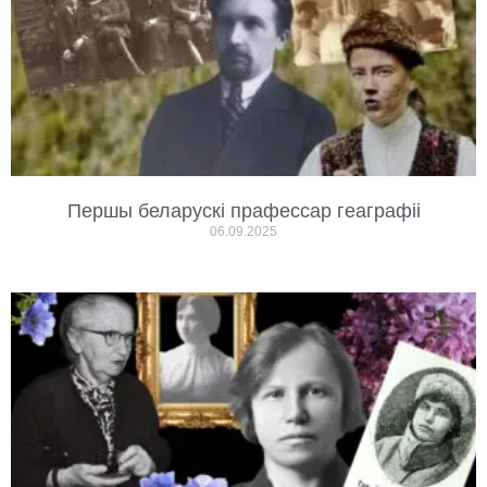
Першы беларускі прафессар геаграфіі
06.09.2025