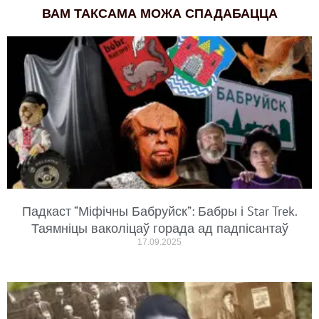
ВАМ ТАКСАМА МОЖА СПАДАБАЦЦА
Падкаст “Міфічны Бабруйск”: Бабры і Star Trek.
Таямніцы ваколіцаў горада ад падпісантаў
17.09.2025