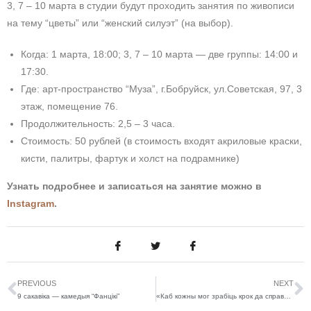
3, 7 – 10 марта в студии будут проходить занятия по живописи
на тему “цветы” или “женский силуэт” (на выбор).
Когда: 1 марта, 18:00; 3, 7 – 10 марта — две группы: 14:00 и
17:30.
Где: арт-пространство “Муза”, г.Бобруйск, ул.Советская, 97, 3
этаж, помещение 76.
Продолжительность: 2,5 – 3 часа.
Стоимость: 50 рублей (в стоимость входят акриловые краски,
кисти, палитры, фартук и холст на подрамнике)
Узнать подробнее и записаться на занятие можно в
Instagram
.
PREVIOUS
NEXT
9 сакавіка — камедыя “Фанцікі”
«Каб кожны мог зрабіць крок да справы мары». Відэаўрокі інтэнсіву «Ад ідэі да запуску» – у адкрытым доступе