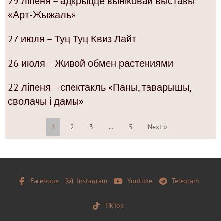
29 ліпеня – адкрыццё выніковай выставы
«Арт-Жыжаль»
27 июля – Туц Туц Квиз Лайт
26 июля – Живой обмен растениями
22 ліпеня – спектакль «Паны, таварышы,
сволачы і дамы»
1
2
3
…
5
Next »
Facebook
Instagram
Youtube
Telegram
TikTok