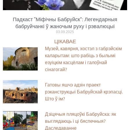
Падкаст “Міфічны Бабруйск”: Легендарныя
бабруйчанкі ў жаночым руху і рэвалюцыі
03.09.2025
ЦІКАВАЕ
Музей, кавярня, хостэл з габрэйскім
каларытам: што рабіць з былымі
езуіцкім касцёлам і галоўнай
сінагогай?
Гатовы яшчэ адзін праект
рэканструкцыі Бабруйскай крэпасці.
Што ў ім?
Дзіцячыя пляцоўкі Бабруйска: як
выглядаюць і ці бяспечныя?
Даследаванне