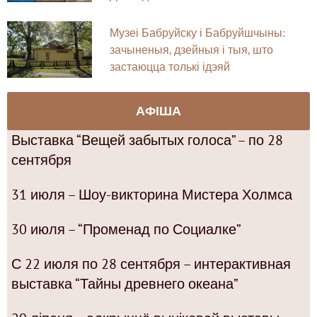
Музеі Бабруйску і Бабруйшчыны:
зачыненыя, дзейныя і тыя, што
застаюцца толькі ідэяй
АФІША
Выставка “Вещей забытых голоса” – по 28
сентября
31 июля – Шоу-викторина Мистера Холмса
30 июля – “Променад по Социалке”
С 22 июля по 28 сентября – интерактивная
выставка “Тайны древнего океана”