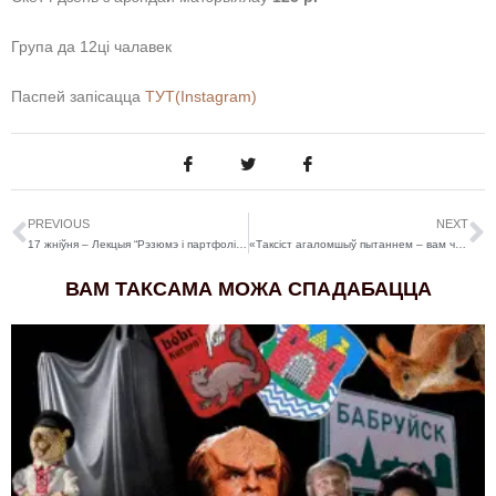
Група да 12ці чалавек
Паспей запісацца
ТУТ(Instagram)
PREVIOUS
NEXT
17 жніўня – Лекцыя “Рэзюмэ і партфоліа”: новы крок у кар’еры!
«Таксіст агаломшыў пытаннем – вам чарапаха не патрэбная?». Каб уратаваць рэптылію, бабруец дайшоў да Акадэміі навук
ВАМ ТАКСАМА МОЖА СПАДАБАЦЦА