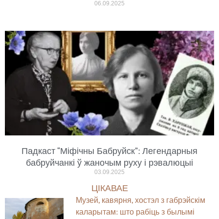
06.09.2025
Падкаст “Міфічны Бабруйск”: Легендарныя
бабруйчанкі ў жаночым руху і рэвалюцыі
03.09.2025
ЦІКАВАЕ
Музей, кавярня, хостэл з габрэйскім
каларытам: што рабіць з былымі