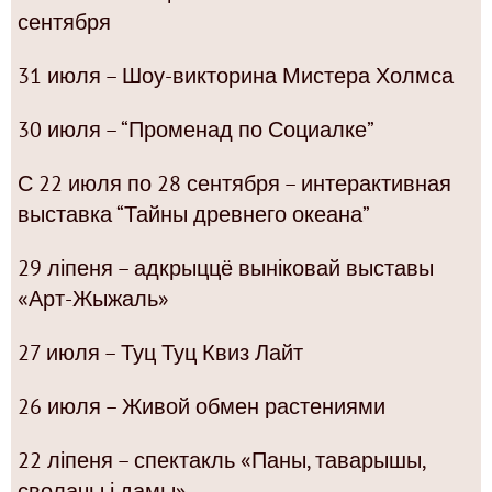
сентября
31 июля – Шоу-викторина Мистера Холмса
30 июля – “Променад по Социалке”
С 22 июля по 28 сентября – интерактивная
выставка “Тайны древнего океана”
29 ліпеня – адкрыццё выніковай выставы
«Арт-Жыжаль»
27 июля – Туц Туц Квиз Лайт
26 июля – Живой обмен растениями
22 ліпеня – спектакль «Паны, таварышы,
сволачы і дамы»