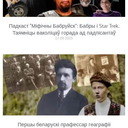
Падкаст “Міфічны Бабруйск”: Бабры і Star Trek.
Таямніцы ваколіцаў горада ад падпісантаў
17.09.2025
Першы беларускі прафессар геаграфіі