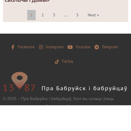
1
2
3
…
5
Next »
Facebook
Instagram
Youtube
Telegram
TikTok
© 2025 – Пра Бабруйск і бабруйцаў. Калі вы хочаце ўзяць
матэрыял з нашага сайту, захавайце, калі ласка, загаловак і
тэкст бяз зменаў і дайце наўпроставую працоўную
гіперспасылку.