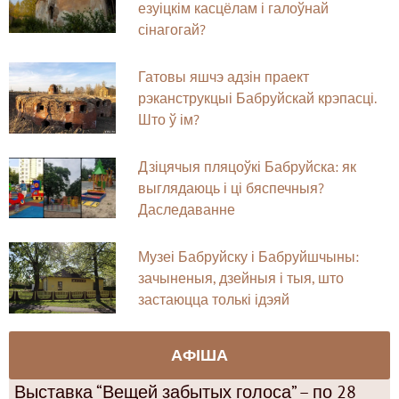
езуіцкім касцёлам і галоўнай
сінагогай?
Гатовы яшчэ адзін праект
рэканструкцыі Бабруйскай крэпасці.
Што ў ім?
Дзіцячыя пляцоўкі Бабруйска: як
выглядаюць і ці бяспечныя?
Даследаванне
Музеі Бабруйску і Бабруйшчыны:
зачыненыя, дзейныя і тыя, што
застаюцца толькі ідэяй
АФІША
Выставка “Вещей забытых голоса” – по 28