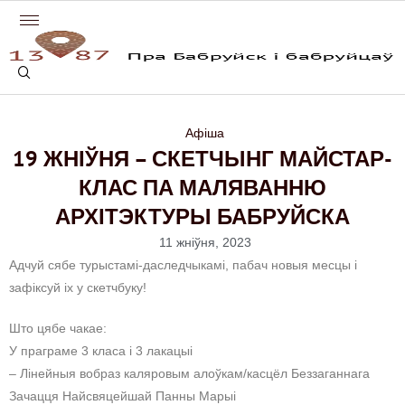
Афіша
19 ЖНІЎНЯ – СКЕТЧЫНГ МАЙСТАР-
КЛАС ПА МАЛЯВАННЮ
АРХІТЭКТУРЫ БАБРУЙСКА
11 жніўня, 2023
Адчуй сябе турыстамі-даследчыкамі, пабач новыя месцы і
зафіксуй іх у скетчбуку!
Што цябе чакае:
У праграме 3 класа і 3 лакацыі
– Лінейныя вобраз каляровым алоўкам/касцёл Беззаганнага
Зачацця Найсвяцейшай Панны Марыі