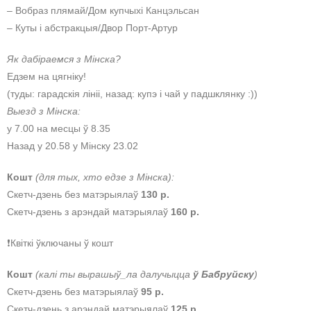
– Вобраз плямай/Дом купчыхі Канцэльсан
– Куты і абстракцыя/Двор Порт-Артур
Як дабіраемся з Мінска?
Едзем на цягніку!
(туды: гарадскія лініі, назад: купэ і чай у падшклянку :))
Выезд з Мінска:
у 7.00 на месцы ў 8.35
Назад у 20.58 у Мінску 23.02
Кошт
(для тых, хто едзе з Мінска):
Скетч-дзень без матэрыялаў
130 р.
Скетч-дзень з арэндай матэрыялаў
160 р.
❗️Квіткі ўключаны ў кошт
Кошт
(калі ты вырашыў_ла далучыцца
ў Бабруйску
)
Скетч-дзень без матэрыялаў
95 р.
Скетч-дзень з арэндай матэрыялаў
125 р.