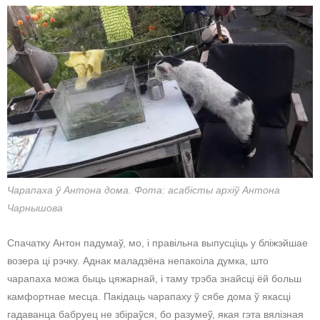
Чарапаха ў Антона дома. Фота: асабісты архіў Антона
Чарнышова
Спачатку Антон падумаў, мо, і правільна выпусціць у бліжэйшае
возера ці рэчку. Аднак маладзёна непакоіла думка, што
чарапаха можа быць цяжарнай, і таму трэба знайсці ёй больш
камфортнае месца. Пакідаць чарапаху ў сябе дома ў якасці
гадаванца бабруец не збіраўся, бо разумеў, якая гэта вялізная