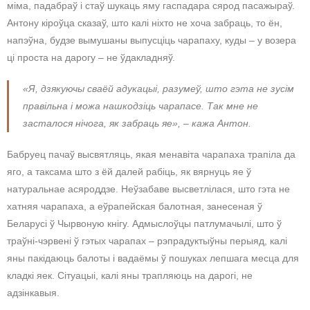
міма, падабраў і стаў шукаць яму гаспадара сярод пасажыраў.
Антону кіроўца сказаў, што калі ніхто не хоча забраць, то ён,
напэўна, будзе вымушаны выпусціць чарапаху, куды – у возера
ці проста на дарогу – не ўдакладняў.
«Я, дзякуючы сваёй адукацыі, разумеў, што гэта не зусім
правільна і можа нашкодзіць чарапасе. Так мне не
засталося нічога, як забраць яе», – кажа Антон.
Бабруец пачаў высвятляць, якая менавіта чарапаха трапіла да
яго, а таксама што з ёй далей рабіць, як вярнуць яе ў
натуральнае асяроддзе. Неўзабаве высветлілася, што гэта не
хатняя чарапаха, а еўрапейская балотная, занесеная ў
Беларусі ў Чырвоную кнігу. Адмыслоўцы патлумачылі, што ў
траўні-чэрвені ў гэтых чарапах – рэпрадуктыўны перыяд, калі
яны пакідаюць балоты і вадаёмы ў пошуках лепшага месца для
кладкі яек. Сітуацыі, калі яны трапляюць на дарогі, не
адзінкавыя.