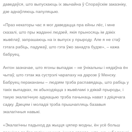
даведаўся, што выпускаюць іх звычайна ў Спораўскім заказніку,
дзе аднаўляюць папуляцыю.
«Праз некаторы час я мог даведацца пра ейны лёс, і мне
сказалі, што пры жаданні людзей, якія прыносяць ім дзікіх
жывёлаў, запрашаюць на іх выпуск у прыроду. Але я не стаў
гэтага рабіць, падумаў, што гэта ўжо занадта будзе», – кажа
бабруец.
Антон зазначае, што ягоны выпадак – не ўнікальны і нядаўна ён
чытаў, што гэтак жа сустрэлі чарапаху на дарозе ў Менску.
Бабруец перакананы – людзям трэба распавядаць, што рабіць у
такіх выпадках, як абыходзіцца з жывёламі з дзікай прыроды, і
такую экалагічную адукацыю трэба пачынаць нават з дзіцячага
садку. Дзецям і моладзі трэба прышчапляць базавыя
экалагічныя навыкі.
«Экалагічны падыход да жыцця цяпер модны, ён усё больш