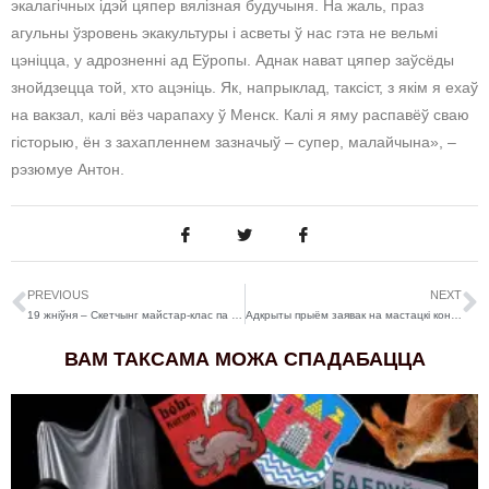
экалагічных ідэй цяпер вялізная будучыня. На жаль, праз
агульны ўзровень экакультуры і асветы ў нас гэта не вельмі
цэніцца, у адрозненні ад Еўропы. Аднак нават цяпер заўсёды
знойдзецца той, хто ацэніць. Як, напрыклад, таксіст, з якім я ехаў
на вакзал, калі вёз чарапаху ў Менск. Калі я яму распавёў сваю
гісторыю, ён з захапленнем зазначыў – супер, малайчына», –
рэзюмуе Антон.
PREVIOUS
NEXT
19 жніўня – Скетчынг майстар-клас па маляванню архітэктуры Бабруйска
Адкрыты прыём заявак на мастацкі конкурс ART PRADMOVA 2023
ВАМ ТАКСАМА МОЖА СПАДАБАЦЦА