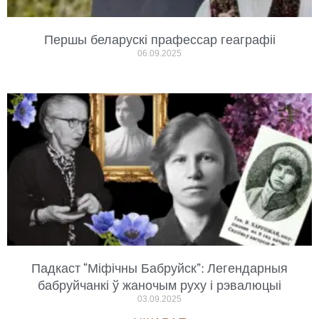
Першы беларускі прафессар геаграфіі
06.09.2025
Падкаст “Міфічны Бабруйск”: Легендарныя
бабруйчанкі ў жаночым руху і рэвалюцыі
03.09.2025