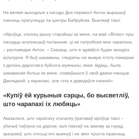
На вялікія выходныя з нагоды Дня перамогі Антон вырашыў
паехаць прагуляцца па цэнтры Бабруйска. Выклікаў таксі.
«Кіроўца, хлопец крыху старэйшы за мяне, на маё «Вітаю» пры
пасадцы агаломшыў пытаннем, ці не патрэбная мне чарапаха,
– распавядае Антон. – Сказаць, што я здзівіўся будзе занадта
культурна. Я быў шакаваны, гледзячы на жывую істоту памерам
з далонь дарослага буйнога мужчыны, якая, відаць, была
шакаваная больш за мяне, схаваўшыся ў свой дамок-панцыр.
Дакладней, у карапакс, але гэта я даведаўся пазней».
«Купіў ёй курыныя сэрцы, бо высветліў,
што чарапахі іх любяць»
Аказалася, што чарапаху спачатку ўратаваў кіроўца таксі –
убачыў паўзуна на дарозе, калі паехаў на замову за горад,
зразумеў, што хтосьці яго выкінуў і не змог проста праехаць