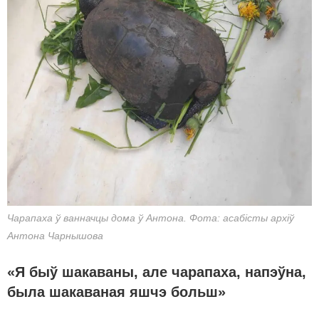
Чарапаха ў ванначцы дома ў Антона. Фота: асабісты архіў
Антона Чарнышова
«Я быў шакаваны, але чарапаха, напэўна,
была шакаваная яшчэ больш»