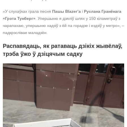
«У слухаўках грала песня
Пашы Blazer’а
і
Руслана Гранёнага
«Грэта Тунберг»
. Упершыню я дзяліў шлях у 150 кіламетраў з
чарапахаю, упершыню хадзіў з ёй па горадзе і ездзіў у метро», –
падкрэслівае маладзён.
Распавядаць, як ратаваць дзікіх жывёлаў,
трэба ўжо ў дзіцячым садку