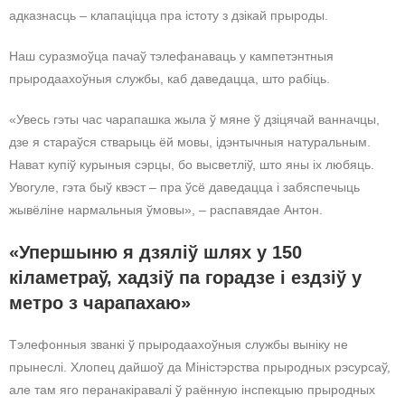
адказнасць – клапаціцца пра істоту з дзікай прыроды.
Наш суразмоўца пачаў тэлефанаваць у кампетэнтныя
прыродаахоўныя службы, каб даведацца, што рабіць.
«Увесь гэты час чарапашка жыла ў мяне ў дзіцячай ванначцы,
дзе я стараўся стварыць ёй мовы, ідэнтычныя натуральным.
Нават купіў курыныя сэрцы, бо высветліў, што яны іх любяць.
Увогуле, гэта быў квэст – пра ўсё даведацца і забяспечыць
жывёліне нармальныя ўмовы», – распавядае Антон.
«Упершыню я дзяліў шлях у 150
кіламетраў, хадзіў па горадзе і ездзіў у
метро з чарапахаю»
Тэлефонныя званкі ў прыродаахоўныя службы выніку не
прынеслі. Хлопец дайшоў да Міністэрства прыродных рэсурсаў,
але там яго перанакіравалі ў раённую інспекцыю прыродных