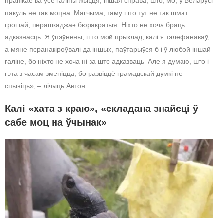
пранікае ва ўсе галіны жыцця, іншая справа, што, мо, у Беларусі
пакуль не так моцна. Магчыма, таму што тут не так шмат
грошай, перашкаджае бюракратыя. Ніхто не хоча браць
адказнасць. Я ўпэўнены, што мой прыклад, калі я тэлефанаваў,
а мяне перанакіроўвалі да іншых, паўтарыўся б і ў любой іншай
галіне, бо ніхто не хоча ні за што адказваць. Але я думаю, што і
гэта з часам зменіцца, бо развіццё грамадскай думкі не
спыніць», – лічыць Антон.
Калі «хата з краю», «складана знайсці ў
сабе моц на ўчынак»