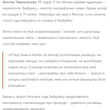
Антону Чарнышову
26 гадоў. У яго вельмі цікавая адукацыя –
геаэкалогія. Бабруец – магістр геаграфічных навук. Аднак цяпер
ён працуе ў ІТ-галіне. Некаторы час жыў у Менску, а на пачатку
гэтага года вярнуўся са сталіцы ў Бабруйск.
Антон ніколі не быў зоаваланцёрам. І агулам, што датычыць
навакольнага свету – жывёльнага і расліннага, экалогіі, быў
«хутчэй пазёрам, чым тру».
«Я быў даволі далёкі ад мэтаў устойлівага развіцця, не
сартаваў смецце, не займаўся плоцінгам, не высаджваў
новыя лясы і ў цэлым асабліва не непакоіўся пра свой
экалагічны след, – распавядае пра сябе Антон. – Затое я
шчыра захапляўся людзьмі, якім усе гэтыя прынцыпы былі
ўласцівыя».
Аднак у траўні бягучага года бабруйцу прадставілася
магчымасць паклапаціцца пра прыроду – давялося ратаваць
чырвонакніжную чарапаху.