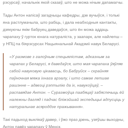
рэсурсаў, начальнік якой сказаў, што не можа нічым дапамагчы.
Тады Антон напісаў загадчыцы кафедры, дзе вучыўся, і толькі
яна растлумачыла, што рабіць, і дала неабходныя кантакты,
дзякуючы якім бабруец даведаўся, што ён можа аддаць
чарапаху ў гурток юнага натураліста, у заапарк, але найлепш –
у НПЦ па біярэсурсах Нацыянальнай Акадэміі навук Беларусі.
«У размове з галоўным спецыялістам, адказным за
чарапах у Беларусі, я даведаўся, што мая чарапаха ўяўляе
сабой навуковую цікавасць, бо Бабруйск – скрайняя
паўночная мяжа іхнага арэалу, і што самае лепшае
рашэнне – адвезці рэптылію да іх, навукоўцаў, –
распавядае Антон. – Суразмоўца паабяцаў забяспечыць ёй
належны дагляд і падчас бліжэйшай экспедыцыі адпусціць у
натуральнае асяроддзе пражывання».
Такі падыход выклікаў давер, і ўжо праз дзень, узяўшы выходны,
Антон павёз чарапаху ў Менск.