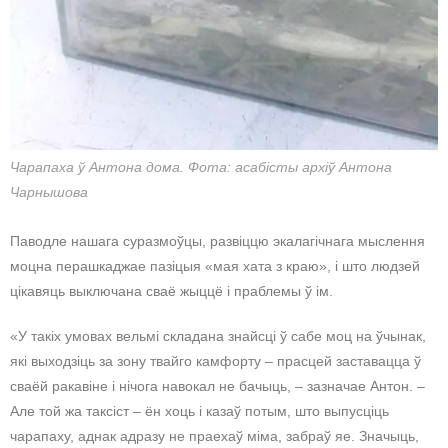
Чарапаха ў Антона дома. Фота: асабісты архіў Антона
Чарнышова
Паводле нашага суразмоўцы, развіццю экалагічнага мыслення
моцна перашкаджае пазіцыя «мая хата з краю», і што людзей
цікавяць выключана сваё жыццё і праблемы ў ім.
«У такіх умовах вельмі складана знайсці ў сабе моц на ўчынак,
які выходзіць за зону твайго камфорту – прасцей заставацца ў
сваёй ракавіне і нічога навокал не бачыць, – зазначае Антон. –
Але той жа таксіст – ён хоць і казаў потым, што выпусціць
чарапаху, аднак адразу не праехаў міма, забраў яе. Значыць,