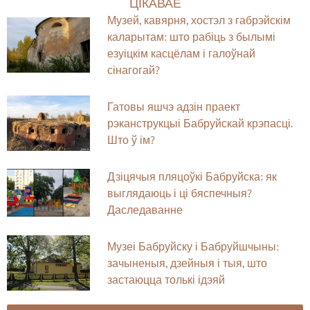
ЦІКАВАЕ
Музей, кавярня, хостэл з габрэйскім
каларытам: што рабіць з былымі
езуіцкім касцёлам і галоўнай
сінагогай?
Гатовы яшчэ адзін праект
рэканструкцыі Бабруйскай крэпасці.
Што ў ім?
Дзіцячыя пляцоўкі Бабруйска: як
выглядаюць і ці бяспечныя?
Даследаванне
Музеі Бабруйску і Бабруйшчыны:
зачыненыя, дзейныя і тыя, што
застаюцца толькі ідэяй