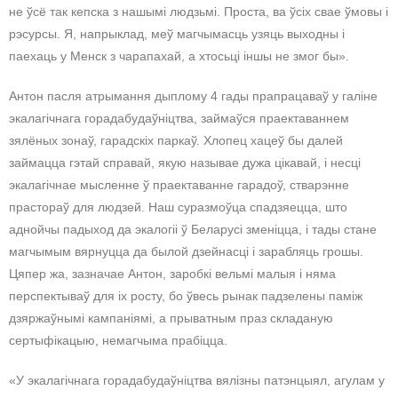
не ўсё так кепска з нашымі людзьмі. Проста, ва ўсіх свае ўмовы і
рэсурсы. Я, напрыклад, меў магчымасць узяць выходны і
паехаць у Менск з чарапахай, а хтосьці іншы не змог бы».
Антон пасля атрымання дыплому 4 гады прапрацаваў у галіне
экалагічнага горадабудаўніцтва, займаўся праектаваннем
зялёных зонаў, гарадскіх паркаў. Хлопец хацеў бы далей
займацца гэтай справай, якую называе дужа цікавай, і несці
экалагічнае мысленне ў праектаванне гарадоў, стварэнне
прастораў для людзей. Наш суразмоўца спадзяецца, што
аднойчы падыход да экалогіі ў Беларусі зменіцца, і тады стане
магчымым вярнуцца да былой дзейнасці і зарабляць грошы.
Цяпер жа, зазначае Антон, заробкі вельмі малыя і няма
перспектываў для іх росту, бо ўвесь рынак падзелены паміж
дзяржаўнымі кампаніямі, а прыватным праз складаную
сертыфікацыю, немагчыма прабіцца.
«У экалагічнага горадабудаўніцтва вялізны патэнцыял, агулам у