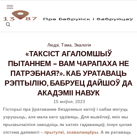
Людзі
,
Тэма
,
Экалогія
«ТАКСІСТ АГАЛОМШЫЎ
ПЫТАННЕМ – ВАМ ЧАРАПАХА НЕ
ПАТРЭБНАЯ?». КАБ УРАТАВАЦЬ
РЭПТЫЛІЮ, БАБРУЕЦ ДАЙШОЎ ДА
АКАДЭМІІ НАВУК
15 жніўня, 2023
Гісторыі пра ўратаванне бяздомных катоў і сабак могуць
узрушыць, але мала каго здзівяць. Для жывёлаў, якіх мы
прызвычаіліся заводзіць як хатніх гадаванцаў, існуе цэлая
сістэма дапамогі –
прытулкі
,
зоаваланцёры.
А як ратаваць