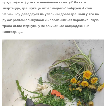
прадстаўнікоў дзікага жывёльнага свету? Да каго
звяртацца, дзе шукаць інфармацыю? Бабруец Антон
Чарнышоў даведаўся на ўласным досведзе, калі ў яго на
руках раптам апынулася чырвонакніжная чарапаха, якую
трэба было вярнуць у яе звычайнае асяроддзе і не
нашкодзіць.