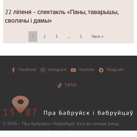
22 ліпеня – спектакль «Паны, таварышы,
сволачы і дамы»
1
2
3
…
5
Next »
Facebook
Instagram
Youtube
Telegram
TikTok
© 2025 – Пра Бабруйск і бабруйцаў. Калі вы хочаце ўзяць
матэрыял з нашага сайту, захавайце, калі ласка, загаловак і