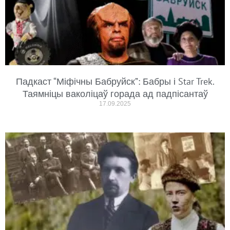
Падкаст “Міфічны Бабруйск”: Бабры і Star Trek.
Таямніцы ваколіцаў горада ад падпісантаў
17.09.2025