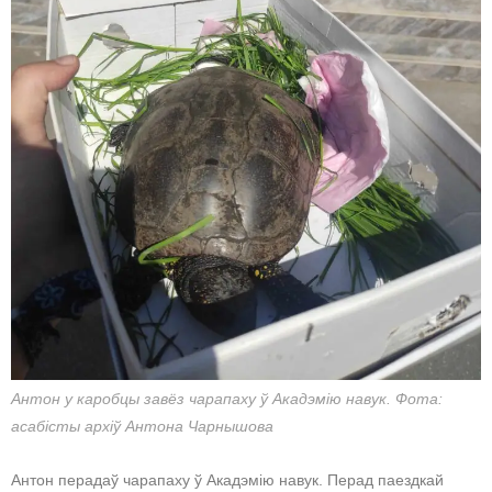
Антон у каробцы завёз чарапаху ў Акадэмію навук. Фота:
асабісты архіў Антона Чарнышова
Антон перадаў чарапаху ў Акадэмію навук. Перад паездкай