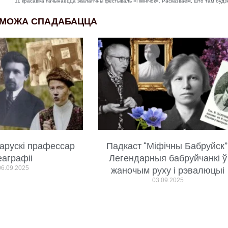
11 красавіка пачынаецца экалагічны фестываль «Пікінічок». Расказваем, што там будз
 МОЖА СПАДАБАЦЦА
арускі прафессар
Падкаст “Міфічны Бабруйск”
еаграфіі
Легендарныя бабруйчанкі ў
06.09.2025
жаночым руху і рэвалюцыі
03.09.2025