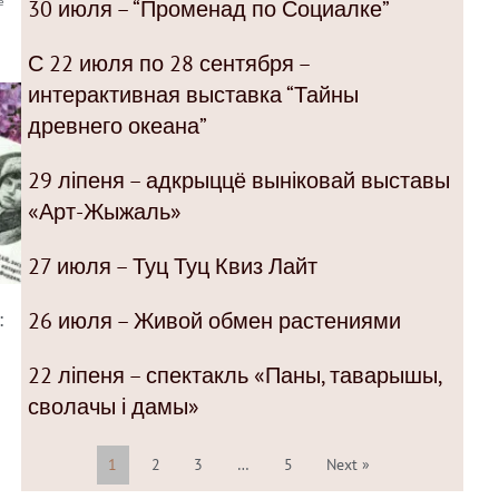
30 июля – “Променад по Социалке”
е
С 22 июля по 28 сентября –
интерактивная выставка “Тайны
древнего океана”
29 ліпеня – адкрыццё выніковай выставы
«Арт-Жыжаль»
27 июля – Туц Туц Квиз Лайт
26 июля – Живой обмен растениями
:
22 ліпеня – спектакль «Паны, таварышы,
сволачы і дамы»
1
2
3
…
5
Next »