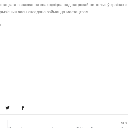
стацкага выказвання знаходзіцца пад пагрозай не толькі ў краінах з
 крызісныя часы складана займацца мастацтвам.
м.
.
NEX