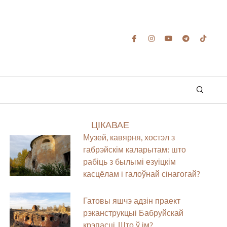
ЦІКАВАЕ
Музей, кавярня, хостэл з
габрэйскім каларытам: што
рабіць з былымі езуіцкім
касцёлам і галоўнай сінагогай?
Гатовы яшчэ адзін праект
рэканструкцыі Бабруйскай
крэпасці. Што ў ім?