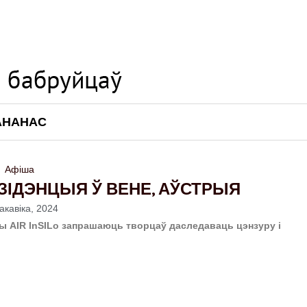
АНАНАС
Афіша
РЭЗІДЭНЦЫЯ Ў ВЕНЕ, АЎСТРЫЯ
акавіка, 2024
ры AIR InSILo запрашаюць творцаў даследаваць цэнзуру і