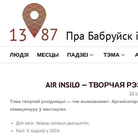
ЛЮДЗІ
МЕСЦЫ
ПАДЗЕІ
ТЭМА
AIR INSILO — ТВОРЧАЯ 
12 с
Тэма творчай рэзідэнцыі — «не выказванне». Арганізата
самацэнзуру ў мастацтве.
Для каго: творцы розных дысцыплін.
Калі: 6 тыдняў у 2024.