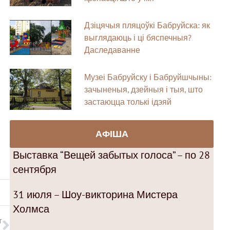
Дзіцячыя пляцоўкі Бабруйска: як
выглядаюць і ці бяспечныя?
Даследаванне
Музеі Бабруйску і Бабруйшчыны:
зачыненыя, дзейныя і тыя, што
застаюцца толькі ідэяй
АФІША
Выставка “Вещей забытых голоса” – по 28
сентября
31 июля – Шоу-викторина Мистера
Холмса
T