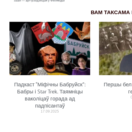
Saari — арт-рэзідэнцыя ў Фінляндыі
ВАМ ТАКСАМА
Падкаст “Міфічны Бабруйск”:
Першы бел
Бабры і Star Trek. Таямніцы
г
ваколіцаў горада ад
падпісантаў
17.09.2025