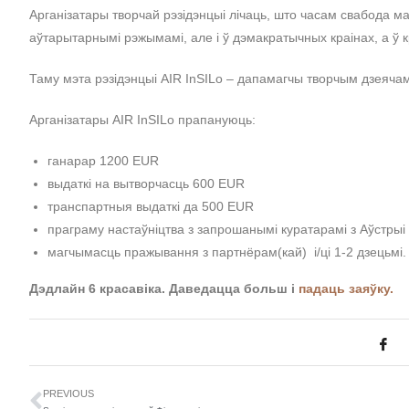
Арганізатары творчай рэзідэнцыі лічаць, што часам свабода ма
аўтарытарнымі рэжымамі, але і ў дэмакратычных краінах, а ў
Таму мэта рэзідэнцыі AIR InSILo – дапамагчы творчым дзеяча
Арганізатары AIR InSILo прапануюць:
ганарар 1200 EUR
выдаткі на вытворчасць 600 EUR
транспартныя выдаткі да 500 EUR
праграму настаўніцтва з запрошанымі куратарамі з Аўстрыі
магчымасць пражывання з партнёрам(кай) і/ці 1-2 дзецьмі
Дэдлайн 6 красавіка. Даведацца больш і
падаць заяўку.
PREVIOUS