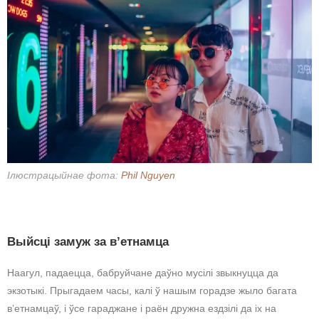
Ілюстрацыйнае фота:
Phil Nguyen
Выйсці замуж за в’етнамца
Наагул, падаецца, бабруйчане даўно мусілі звыкнуцца да
экзотыкі. Прыгадаем часы, калі ў нашым горадзе жыло багата
в’етнамцаў, і ўсе гараджане і раён дружна ездзілі да іх на