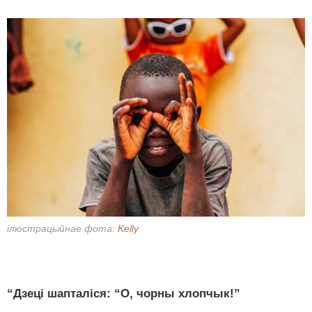
ілюстрацыйнае фота:
Kelly
“Дзеці шапталіся: “О, чорны хлопчык!”