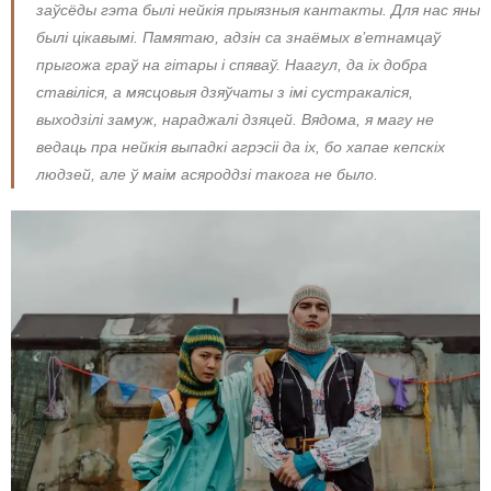
заўсёды гэта былі нейкія прыязныя кантакты. Для нас яны
былі цікавымі. Памятаю, адзін са знаёмых в’етнамцаў
прыгожа граў на гітары і спяваў. Наагул, да іх добра
ставіліся, а мясцовыя дзяўчаты з імі сустракаліся,
выходзілі замуж, нараджалі дзяцей. Вядома, я магу не
ведаць пра нейкія выпадкі агрэсіі да іх, бо хапае кепскіх
людзей, але ў маім асяроддзі такога не было.