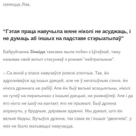
смяецца Ліза.
“Гэтая праца навучыла мяне ніколі не асуджаць, і
не думаць аб іншых на падставе стэрыатыпаў”
Бабруйчанка
Зінаіда
таксама жыла побач з Цітаўкай, таму
называе свой вопыт стасункаў з ромамі “нейтральным”.
– Са мной у класе навучаўся ромскі хлопчык. Так, ён
адрозніваўся ад іншых дзяцей, але не ў негатыўным сэнсе, ён
нічога дрэннага не рабіў. Але ён быў вельмі асацыяльны, ніколі
не гуляў на перапынках з іншымі дзецьмі, не размаўляў. Але і да
яго ніхто не ішоў на кантакт, яго не прымалі. Быў дрэнна
апрануты, у брудным, дзіравым адзенні. Мы думалі, што ён
вельмі бедны. Вучыўся дрэнна, так сама як і іншыя “двоечнікі”, у
якіх не было матывацыі навучацца.