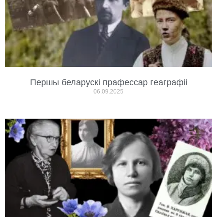
Першы беларускі прафессар геаграфіі
06.09.2025