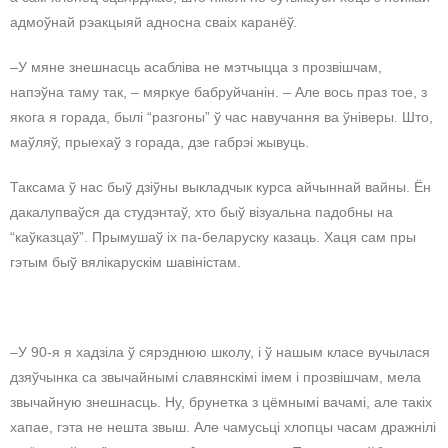
адмоўнай рэакцыяй адносна сваіх каранёў.
–У мяне знешнасць асабліва не мэтчыцца з прозвішчам,
напэўна таму так, – мяркуе бабруйчанін. – Але вось праз тое, з
якога я горада, былі “разгоны” ў час навучання ва ўніверы. Што,
маўляў, прыехаў з горада, дзе габрэі жывуць.
Таксама ў нас быў дзіўны выкладчык курса айчыннай вайны. Ён
дакалупваўся да студэнтаў, хто быў візуальна падобны на
“каўказцаў”. Прымушаў іх па-беларуску казаць. Хаця сам пры
гэтым быў вялікарускім шавіністам.
–У 90-я я хадзіла ў сярэднюю школу, і ў нашым класе вучылася
дзяўчынка са звычайнымі славянскімі імем і прозвішчам, мела
звычайную знешнасць. Ну, брунетка з цёмнымі вачамі, але такіх
хапае, гэта не нешта звыш. Але чамусьці хлопцы часам дражнілі