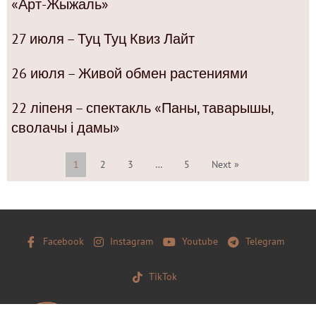
«Арт-Жыжаль»
27 июля – Туц Туц Квиз Лайт
26 июля – Живой обмен растениями
22 ліпеня – спектакль «Паны, таварышы,
сволачы і дамы»
1
2
3
…
5
Next »
Facebook
Instagram
Youtube
Telegram
TikTok