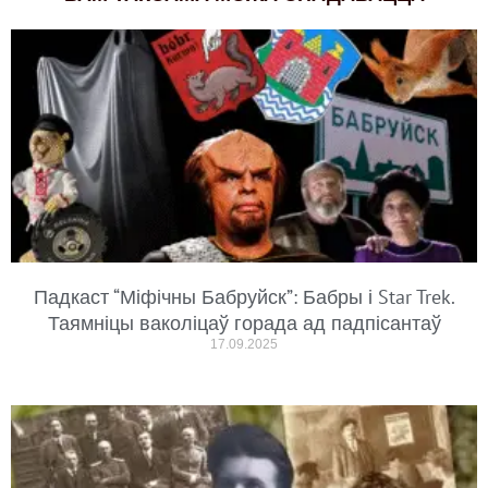
Падкаст “Міфічны Бабруйск”: Бабры і Star Trek.
Таямніцы ваколіцаў горада ад падпісантаў
17.09.2025