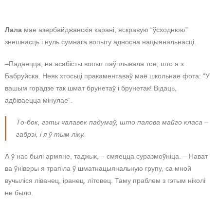
Лала
мае азербайджанскія карані, яскравую “ўсходнюю”
знешнасць і нуль сумнага вопыту адносна нацыянальнасці.
–Падаецца, на асабісты вопыт паўплывала тое, што я з
Бабруйска. Неяк хтосьці пракаментаваў маё школьнае фота: “У
вашым горадзе так шмат брунетаў і брунетак! Відаць,
адбіваецца мінулае”.
То-бок, гэты чалавек падумаў, што палова майго класа –
габрэі, і я ў тым ліку.
А ў нас былі армяне, таджык, – смяецца суразмоўніца. – Нават
ва ўніверы я трапіла ў шматнацыянальную групу, са мной
вучыліся ліванец, іранец, літовец. Таму праблем з гэтым ніколі
не было.