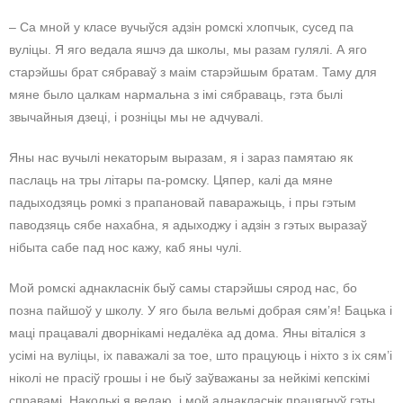
– Са мной у класе вучыўся адзін ромскі хлопчык, сусед па
вуліцы. Я яго ведала яшчэ да школы, мы разам гулялі. А яго
старэйшы брат сябраваў з маім старэйшым братам. Таму для
мяне было цалкам нармальна з імі сябраваць, гэта былі
звычайныя дзеці, і розніцы мы не адчувалі.
Яны нас вучылі некаторым выразам, я і зараз памятаю як
паслаць на тры літары па-ромску. Цяпер, калі да мяне
падыходзяць ромкі з прапановай паваражыць, і пры гэтым
паводзяць сябе нахабна, я адыходжу і адзін з гэтых выразаў
нібыта сабе пад нос кажу, каб яны чулі.
Мой ромскі аднакласнік быў самы старэйшы сярод нас, бо
позна пайшоў у школу. У яго была вельмі добрая сям’я! Бацька і
маці працавалі дворнікамі недалёка ад дома. Яны віталіся з
усімі на вуліцы, іх паважалі за тое, што працуюць і ніхто з іх сям’і
ніколі не прасіў грошы і не быў заўважаны за нейкімі кепскімі
справамі. Наколькі я ведаю, і мой аднакласнік працягнуў гэты