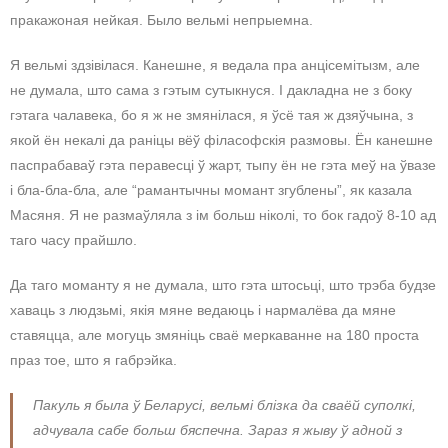
пракажоная нейкая. Было вельмі непрыемна.
Я вельмі здзівілася. Канешне, я ведала пра анцісемітызм, але
не думала, што сама з гэтым сутыкнуся. І дакладна не з боку
гэтага чалавека, бо я ж не змянілася, я ўсё тая ж дзяўчына, з
якой ён некалі да раніцы вёў філасофскія размовы. Ён канешне
паспрабаваў гэта перавесці ў жарт, тыпу ён не гэта меў на ўвазе
і бла-бла-бла, але “рамантычны момант згублены”, як казала
Масяня. Я не размаўляла з ім больш ніколі, то бок гадоў 8-10 ад
таго часу прайшло.
Да таго моманту я не думала, што гэта штосьці, што трэба будзе
хаваць з людзьмі, якія мяне ведаюць і нармалёва да мяне
ставяцца, але могуць змяніць сваё меркаванне на 180 проста
праз тое, што я габрэйка.
Пакуль я была ў Беларусі, вельмі блізка да сваёй суполкі,
адчувала сабе больш бяспечна. Зараз я жыву ў адной з