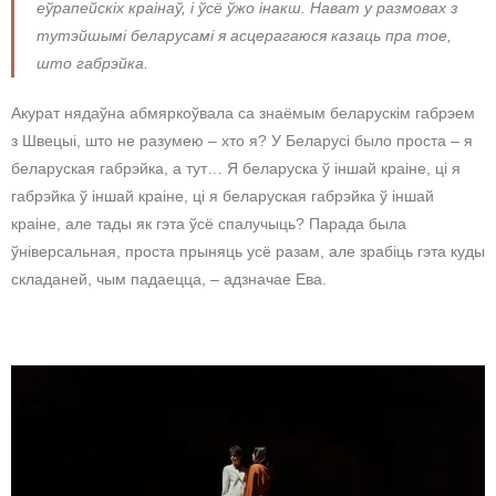
еўрапейскіх краінаў, і ўсё ўжо інакш. Нават у размовах з
тутэйшымі беларусамі я асцерагаюся казаць пра тое,
што габрэйка.
Акурат нядаўна абмяркоўвала са знаёмым беларускім габрэем
з Швецыі, што не разумею – хто я? У Беларусі было проста – я
беларуская габрэйка, а тут… Я беларуска ў іншай краіне, ці я
габрэйка ў іншай краіне, ці я беларуская габрэйка ў іншай
краіне, але тады як гэта ўсё спалучыць? Парада была
ўніверсальная, проста прыняць усё разам, але зрабіць гэта куды
складаней, чым падаецца, – адзначае Ева.