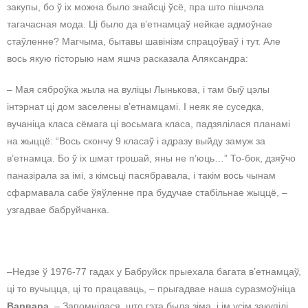
закупы, бо ў іх можна было знайсці ўсё, пра што пішчэла
тагачасная мода. Ці было да в’етнамцаў нейкае адмоўнае
стаўленне? Магчыма, бытавы шавінізм спрацоўваў і тут. Але
вось якую гісторыю нам яшчэ расказала Аляксандра:
– Мая сяброўка жыла на вуліцы Лынькова, і там быў цэлы
інтэрнат ці дом заселены в’етнамцамі. І неяк яе суседка,
вучаніца класа сёмага ці восьмага класа, падзялілася планамі
на жыццё: “Вось скончу 9 класаў і адразу выйду замуж за
в’етнамца. Бо ў іх шмат грошай, яны не п’юць…” То-бок, дзяўчо
паназірала за імі, з кімсьці пасябравала, і такім вось чынам
сфармавала сабе ўяўленне пра будучае стабільнае жыццё, –
узгадвае бабруйчанка.
–Недзе ў 1976-77 гадах у Бабруйск прыехала багата в’етнамцаў,
ці то вучыцца, ці то працаваць, – прыгадвае наша суразмоўніца
Варвара
. – Запомнілася, што гэта была зіма, і ім усім закупілі