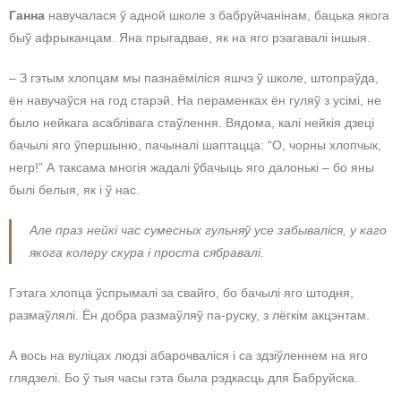
Ганна
навучалася ў адной школе з бабруйчанінам, бацька якога
быў афрыканцам. Яна прыгадвае, як на яго рэагавалі іншыя.
– З гэтым хлопцам мы пазнаёміліся яшчэ ў школе, штопраўда,
ён навучаўся на год старэй. На пераменках ён гуляў з усімі, не
было нейкага асаблівага стаўлення. Вядома, калі нейкія дзеці
бачылі яго ўпершыню, пачыналі шаптацца: “О, чорны хлопчык,
негр!” А таксама многія жадалі ўбачыць яго далонькі – бо яны
былі белыя, як і ў нас.
Але праз нейкі час сумесных гульняў усе забываліся, у каго
якога колеру скура і проста сябравалі.
Гэтага хлопца ўспрымалі за свайго, бо бачылі яго штодня,
размаўлялі. Ён добра размаўляў па-руску, з лёгкім акцэнтам.
А вось на вуліцах людзі абарочваліся і са здзіўленнем на яго
глядзелі. Бо ў тыя часы гэта была рэдкасць для Бабруйска.