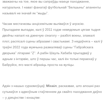
зважаючы на тое, якое вы сапраўды маеце паходжанне,
натуральна. І нават фанатаў футбольнай “Белшыны” апаненты
называлі не іначай як “жыды”.
Часам местачковы анцісемітызм выліваўся ў агрэсію.
Прыгадаем выпадак, калі ў 2011 годзе невядомыя цягам тыдня
двойчы напалі на дзеючую сінагогу – разбілі вокны, зламалі
плот, распісалі сцены абразамі і свастыкамі. З нядаўняга – калі ў
траўні 2022 года мужчына размаляваў сцены “Габрэйскага
дворыка” літарамі “Z”. А рабін Шауль Хабаба прыгадваў у
адным з інтэрвію, што ў першы час, калі ён толькі пераехаў у
Бабруйск, яго маглі абразіць проста на вуліцы.
Адзін з нашых суразмоўцаў,
Міхаіл
, расказвае, што апошні раз
сутыкаўся з адмоўным стаўленнем да свайго паходжання даўно
– у дзяцінстве і юнацтве: