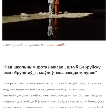
Ілюстрацыйнае фота:
cottonbro studio
“Пад школьным фота напісалі, што ў Бабруйску
шмат брунетаў_к, маўляў, сказваецца мінулае”
Гісторыя Евы паказальная тым, што найчасцей людзі і самі не
задумваюцца – якой ты нацыянальнасці, а калі маеш
“звычайную”для сваёй краіны знешнасць – тым больш. Бацька
нашага суразмоўцы
Яўгена
– азербайджанец, маці – беларуска,
а сам хлопец сцвярджае, што ніколі не сутыкаўся хоць з нейкай