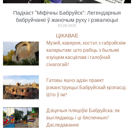
Падкаст “Міфічны Бабруйск”: Легендарныя
бабруйчанкі ў жаночым руху і рэвалюцыі
03.09.2025
ЦІКАВАЕ
Музей, кавярня, хостэл з габрэйскім
каларытам: што рабіць з былымі
езуіцкім касцёлам і галоўнай
сінагогай?
Гатовы яшчэ адзін праект
рэканструкцыі Бабруйскай крэпасці.
Што ў ім?
Дзіцячыя пляцоўкі Бабруйска: як
выглядаюць і ці бяспечныя?
Даследаванне