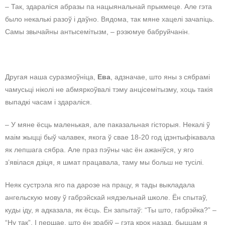
– Так, здараліся абразы па нацыянальнай прыкмеце. Але гэта
было некалькі разоў і даўно. Вядома, так мяне хацелі зачапіць.
Самы звычайны антысемітызм, – рэзюмуе бабруйчанін.
Другая наша суразмоўніца,
Ева
, адзначае, што яны з сябрамі
чамусьці ніколі не абмяркоўвалі тэму анцісемітызму, хоць такія
выпадкі часам і здараліся.
– У мяне ёсць маленькая, але паказальная гісторыя. Некалі ў
маім жыцці быў чалавек, якога ў свае 18-20 год ідэнтыфікавала
як лепшага сябра. Але праз пэўны час ён ажаніўся, у яго
з’явілася дзіця, я шмат працавала, таму мы больш не тусілі.
Неяк сустрэла яго па дарозе на працу, я тады выкладала
ангельскую мову ў габрэйскай нядзельнай школе. Ён спытаў,
куды іду, я адказала, як ёсць. Ён запытаў: “Ты што, габрэйка?” –
“Ну так”. І першае, што ён зрабіў – гэта крок назад, быццам я