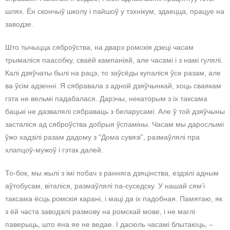
шлях. Ён скончыў школу і пайшоў у тэхнікум, здаецца, працуе на
заводзе.
Што тычыцца сяброўства, на дварэ ромскія дзеці часам
трымаліся паасобку, сваёй кампаніяй, але часамі і з намі гулялі.
Калі дзяўчаты былі на рацэ, то заўсёды купаліся ўсе разам, але
ва ўсім адзенні. Я сябравала з адной дзяўчынкай, хоць сваякам
гэта не вельмі падабалася. Дарэчы, некаторым з іх таксама
бацькі не дазвалялі сябраваць з беларусамі. Але ў той дзяўчыны
засталіся ад сяброўства добрыя ўспаміны. Часам мы дарослымі
ўжо хадзілі разам дадому з “Дома сувязі”, размаўлялі пра
хлапцоў-мужоў і гэтак далей.
То-бок, мы жылі з імі побач з ранняга дзяцінства, ездзілі адным
аўтобусам, віталіся, размаўлялі па-суседску. У нашай сям’і
таксама ёсць ромскія карані, і маці да іх падобная. Памятаю, як
з ёй часта заводзілі размову на ромскай мове, і не маглі
паверыць, што яна яе не ведае. І дасюль часамі блытаюць, –