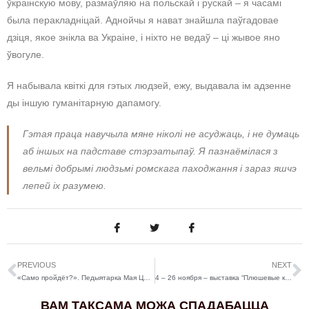
ўкраінскую мову, размаўляю на польскай і рускай – я часамі
была перакладніцай. Аднойчы я нават знайшла паўгадовае
дзіця, якое знікла ва Украіне, і ніхто не ведаў – ці жывое яно
ўвогуле.
Я набывала квіткі для гэтых людзей, ежу, выдавала ім адзенне
ды іншую гуманітарную дапамогу.
Гэтая праца навучыла мяне ніколі не асуджаць, і не думаць
аб іншых на падставе стэрэатыпаў. Я пазнаёмілася з
вельмі добрымі людзьмі ромскага паходжання і зараз яшчэ
лепей іх разумею.
PREVIOUS
NEXT
«Само пройдёт?». Педыятарка Мая Церакулава стварыла ютуб-канал пра дзіцячае здароўе
4 – 26 ноября – выставка “Плюшевые каникулы”
ВАМ ТАКСАМА МОЖА СПАДАБАЦЦА