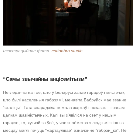
Ілюстрацыйнае фота:
cottonbro studio
“Самы звычайны анцісемітызм”
Негледзячы на тое, што ў Беларусі хапае гарадоў і мястэчак,
што былі населеныя габрэямі, менавіта Бабруйск мае званне
“сталіцы”. Гэта спарадзіла нямала жартаў і показак – і часам
цалкам шавіністычных. Калі вы з’явіліся на свет у нашым
горадзе, то, хутчэй за ўсё, у час знаёмства з людзьмі з іншых
месцаў маглі пачуць “жартаўлівае” азначэнне “габрэй_ка”. Не