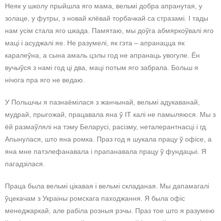
Неяк у школу прыйшла яго мама, вельмі добра апранутая, у
золаце, у футры, з новай клёвай торбачкай са стразамі. І тады
нам усім стала яго шкада. Памятаю, мы доўга абмяркоўвалі яго
маці і асуджалі яе. Не разумелі, як гэта – апранацца як
каралеўна, а сына амаль цэлы год не апранаць увогуле. Ён
вучыўся з намі год ці два, маці потым яго забрала. Больш я
нічога пра яго не ведаю.
У Польшчы я пазнаёмілася з жанчынай, вельмі адукаванай,
мудрай, прыгожай, працавала яна ў IT калі не памыляюся. Мы з
ёй размаўлялі на тэму Беларусі, расізму, неталерантнасці і гд.
Апынулася, што яна ромка. Праз год я шукала працу ў офісе, а
яна мне патэлефанавала і прапанавала працу ў фундацыі. Я
пагадзілася.
Праца была вельмі цікавая і вельмі складаная. Мы дапамагалі
ўцекачам з Украіны ромскага паходжання. Я была офіс
менеджаркай, але рабіла розныя рэчы. Праз тое што я разумею