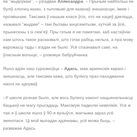
яе “жыдоўкаю”, – узгадвае
Аляксандра
. – Прычым найбольш яе
буліў хлопец-казах, з тыповымі для казахаў знешнасцю, імем і
прозвішчам. Таксама ў нашым класе ўсіх, хто не хацеў дзяліцца,
называлі “жыдамі” – такі бытавы анцісемітызм, хутчэй за ўсё,
прынесены з іх сем’яў. Пры гэтым я не памятаю, каб настаўнікі
нам штось такое расказвалі, што гэтак рабіць нельга, а пра мову
варожасці тады і згадак не было. Усё спазнавалі самі, на
ўласным вопыце, – рэзюмуе бабруйчанка.
Яшчэ адзін наш суразмоўца –
Адась
, мае армянскія карані і
знешнасць, але таксама кажа, што булінгу праз паходжанне
ніколі не адчуваў.
–У школе рознае было, але вось булінгу наконт нацыянальнасці
бацькоў не магу прыгадаць. Максімум падколкі невялікія. Усё ж
такі я ў школе яшчэ ў 90-я вучыўся, магчыма зараз усё
змянілася. Ці мой выпадак адзінкавы, усё можа быць, –
разважае Адась.