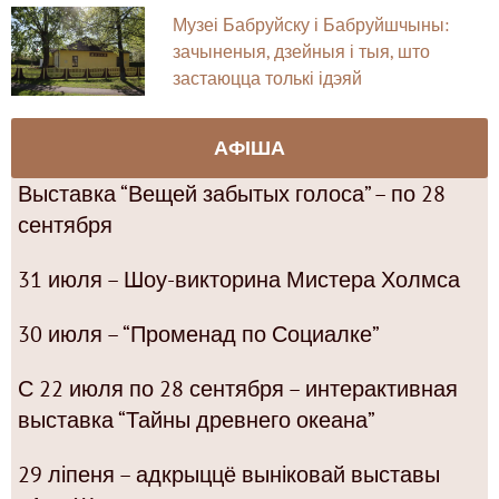
Музеі Бабруйску і Бабруйшчыны:
зачыненыя, дзейныя і тыя, што
застаюцца толькі ідэяй
АФІША
Выставка “Вещей забытых голоса” – по 28
сентября
31 июля – Шоу-викторина Мистера Холмса
30 июля – “Променад по Социалке”
С 22 июля по 28 сентября – интерактивная
выставка “Тайны древнего океана”
29 ліпеня – адкрыццё выніковай выставы