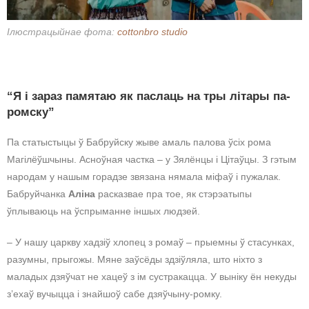
Ілюстрацыйнае фота:
cottonbro studio
“Я і зараз памятаю як паслаць на тры літары па-
ромску”
Па статыстыцы ў Бабруйску жыве амаль палова ўсіх рома
Магілёўшчыны. Асноўная частка – у Зялёнцы і Цітаўцы. З гэтым
народам у нашым горадзе звязана нямала міфаў і пужалак.
Бабруйчанка
Аліна
расказвае пра тое, як стэрэатыпы
ўплываюць на ўспрыманне іншых людзей.
– У нашу царкву хадзіў хлопец з ромаў – прыемны ў стасунках,
разумны, прыгожы. Мяне заўсёды здзіўляла, што ніхто з
маладых дзяўчат не хацеў з ім сустракацца. У выніку ён некуды
з’ехаў вучыцца і знайшоў сабе дзяўчыну-ромку.