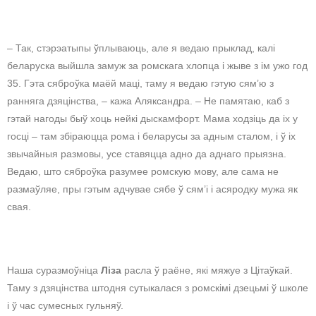
– Так, стэрэатыпы ўплываюць, але я ведаю прыклад, калі
беларуска выйшла замуж за ромскага хлопца і жыве з ім ужо год
35. Гэта сяброўка маёй маці, таму я ведаю гэтую сям’ю з
ранняга дзяцінства, – кажа Аляксандра. – Не памятаю, каб з
гэтай нагоды быў хоць нейкі дыскамфорт. Мама ходзіць да іх у
госці – там збіраюцца рома і беларусы за адным сталом, і ў іх
звычайныя размовы, усе ставяцца адно да аднаго прыязна.
Ведаю, што сяброўка разумее ромскую мову, але сама не
размаўляе, пры гэтым адчувае сябе ў сям’і і асяродку мужа як
свая.
Наша суразмоўніца
Ліза
расла ў раёне, які мяжуе з Цітаўкай.
Таму з дзяцінства штодня сутыкалася з ромскімі дзецьмі ў школе
і ў час сумесных гульняў.