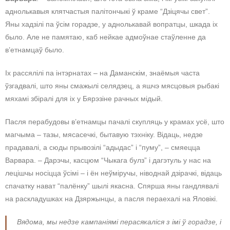
аднолькавыя клятчастыя палітончыкі ў краме “Дзіцячы свет”.
Яны хадзілі па ўсім горадзе, у аднолькавай вопратцы, шкада іх
было. Але не памятаю, каб нейкае адмоўнае стаўленне да
в’етнамцаў было.
Іх рассялілі па інтэрнатах – на Даманскім, знаёмыя часта
ўзгадвалі, што яны смажылі селядзец, а яшчэ мясцовыя рыбакі
мяхамі збіралі для іх у Бярэзіне рачных мідый.
Пасля перабудовы в’етнамцы пачалі скупляць у крамах усё, што
магчыма – тазы, мясасечкі, бытавую тэхніку. Відаць, недзе
прадавалі, а сюды прывозілі “адыдас” і “пуму”, – смяецца
Варвара. – Дарэчы, касцюм “Чыкага булз” і дагэтуль у нас на
лецішчы носіцца ўсімі – і ён неўміручы, ніводнай дзірачкі, відаць
спачатку нават “палёнку” шылі якасна. Спярша яны гандлявалі
на раскладушках на Дзяржынцы, а пасля пераехалі на Яловікі.
Вядома, мы недзе кампаніямі перасякаліся з імі ў горадзе, і