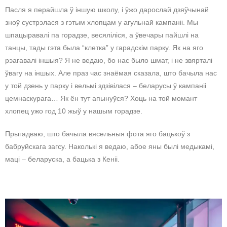
Пасля я перайшла ў іншую школу, і ўжо дарослай дзяўчынай
зноў сустрэлася з гэтым хлопцам у агульнай кампаніі. Мы
шпацыравалі па горадзе, весяліліся, а ўвечары пайшлі на
танцы, тады гэта была “клетка” у гарадскім парку. Як на яго
рэагавалі іншыя? Я не ведаю, бо нас было шмат, і не звярталі
ўвагу на іншых. Але праз час знаёмая сказала, што бачыла нас
у той дзень у парку і вельмі здзівілася – беларусы ў кампаніі
цемнаскурага… Як ён тут апынуўся? Хоць на той момант
хлопец ужо год 10 жыў у нашым горадзе.
Прыгадваю, што бачыла вясельныя фота яго бацькоў з
бабруйскага загсу. Наколькі я ведаю, абое яны былі медыкамі,
маці – беларуска, а бацька з Кеніі.