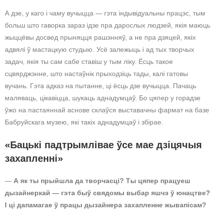
А дзе, у каго і чаму вучыцца — гэта індывідуальны працэс, тым
больш што гаворка зараз ідзе пра дарослых людзей, якія маюць
жыццёвы досвед прыняцця рашэнняў, а не пра дзяцей, якіх
адвялі ў мастацкую студыю. Усё залежыць і ад тых творчых
задач, якія ты сам сабе ставіш у тым ліку. Ёсць такое
сцвярджэнне, што настаўнік прыходзіць тады, калі гатовы
вучань. Гэта адказ на пытанне, ці ёсць дзе вучыцца. Пачаць
маляваць, цікавіцца, шукаць аднадумцаў. Бо цяпер у горадзе
ўжо на пастаяннай аснове склаўся выставачны фармат на базе
Бабруйскага музею, які такіх аднадумцаў і збірае.
«Бацькі падтрымлівае ўсе мае дзіцячыя
захапленні»
—
А як ты прыйшла да творчасці? Ты цяпер працуеш
дызайнеркай — гэта быў свядомы выбар яшчэ ў юнацтве?
І ці дапамагае ў працы дызайнера захапленне жывапісам?