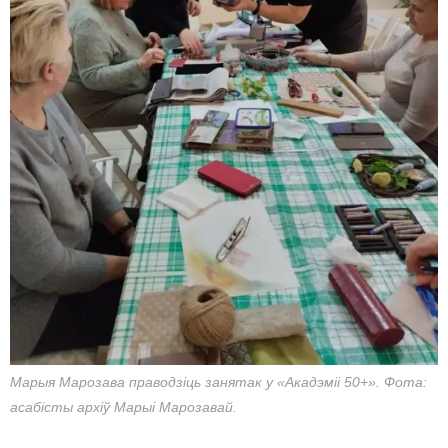
Марыя Марозава праводзіць занятак у «Акадэміі 50+». Фота:
асабісты архіў Марыі Марозавай.