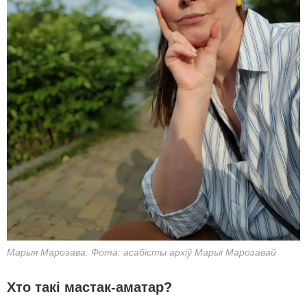
Марыя Марозава. Фота: асабісты архіў Марыі Марозавай
Хто такі мастак-аматар?