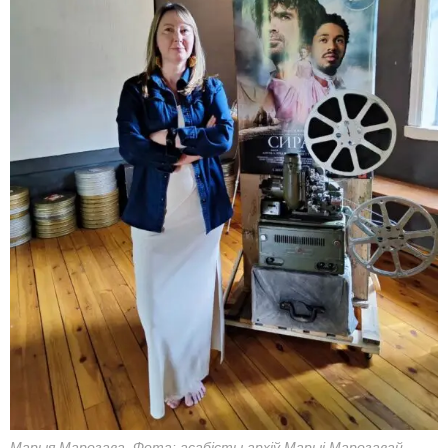
Марыя Марозава. Фота: асабісты архіў Марыі Марозавай.