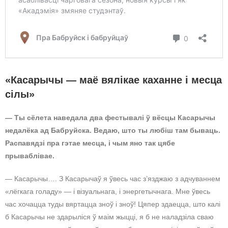
«Касарычы — маё вялікае каханне і месца
сілы»
— Ты сёлета наведала два фестывалі ў вёсцы Касарычы
недалёка ад Бабруйска. Ведаю, што ты любіш там бываць.
Распавядзі пра гэтае месца, і чым яно так цябе
прываблівае.
— Касарычы…. З Касарычаў я ўвесь час з’язджаю з адчуваннем
«лёгкага голаду» — і візуальнага, і энергетычнага. Мне ўвесь
час хочацца туды вяртацца зноў і зноў! Цяпер здаецца, што калі
б Касарычы не здарыліся ў маім жыцці, я б не наладзіла сваю