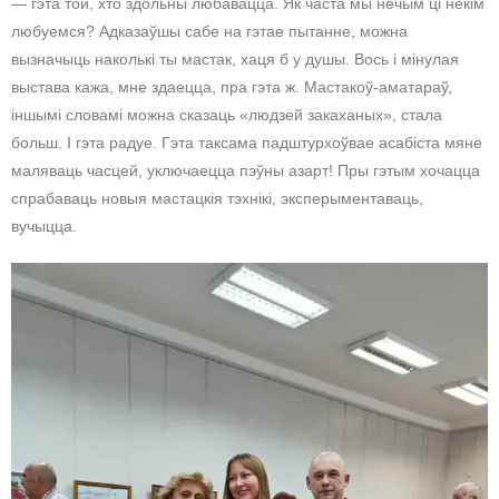
— гэта той, хто здольны любавацца. Як часта мы нечым ці некім
любуемся? Адказаўшы сабе на гэтае пытанне, можна
вызначыць наколькі ты мастак, хаця б у душы. Вось і мінулая
выстава кажа, мне здаецца, пра гэта ж. Мастакоў-аматараў,
іншымі словамі можна сказаць «людзей закаханых», стала
больш. І гэта радуе. Гэта таксама падштурхоўвае асабіста мяне
маляваць часцей, уключаецца пэўны азарт! Пры гэтым хочацца
спрабаваць новыя мастацкія тэхнікі, эксперыментаваць,
вучыцца.