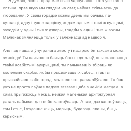
— Я думаю, любы горад мае сваю чароўнасць. Гэта ўсё тая ж
оптыка, праз якую мы глядзім на свет, нейкая схільнасць да
любавання. У сваім горадзе кожны дзень мы бачым, па-
сутнасці, адну і тую ж карцінку, ходзім аднымі і тымі ж вуліцамі,
заходзім у адны і тыя ж дзверы, глядзім у адны і тыя ж вокны…
Малюнак змяняецца толькі ў залежнасці ад надвор’я.
Але і ад нашага ўнутранага зместу і настрою ён таксама можа
змяніцца! Ты пачынаеш бачыць больш дэталяў, яны становяцца
тваімі асабістымі адкрыццямі, ты пачынаеш іх збіраць як
маленькія скарбы, як бы прысвойваць іх сабе… і так ты
прысвойваеш сабе горад, малюеш яго, размалёўваеш. То бок
ужо не проста пэўная падзея звязвае цябе з нейкім месцам, а
сама прыгажосць месца, нейкая маленькая архітэктурная
дэталь набывае для цябе каштоўнасць. А там, дзе каштоўнасць,
там і сэнс, і жаданне жыць, марыць, будаваць планы, быць
карысным.