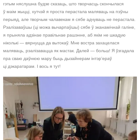
гэтым няслушна будзе сказаць, што творчасць скончылася
ў маім жыцці, хутчэй я проста перастала маляваць на пэўны
перыяд, але творчым чалавекам я сябе адчуваць не перастала.
Рэалізаваўшы (ці можа вычарпаўшы) сябе ў эканамічнай галіне,
я прыняла адзінае правільнае рашэнне, аб якім не шкадую
ніколькі — вярнуцца да вытокаў. Мне востра захацелася
маляваць, рэалізавацца як мастак. Далей — больш! Я ўзгадала
пра сваю даўнюю мару быць дызайнерам інтэр’ераў
ці дэкаратарам. І вось я тут!