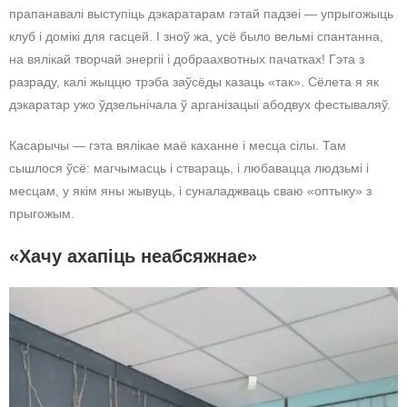
прапанавалі выступіць дэкаратарам гэтай падзеі — упрыгожыць
клуб і домікі для гасцей. І зноў жа, усё было вельмі спантанна,
на вялікай творчай энергіі і добраахвотных пачатках! Гэта з
разраду, калі жыццю трэба заўсёды казаць «так». Сёлета я як
дэкаратар ужо ўдзельнічала ў арганізацыі абодвух фестываляў.
Касарычы — гэта вялікае маё каханне і месца сілы. Там
сышлося ўсё: магчымасць і ствараць, і любавацца людзьмі і
месцам, у якім яны жывуць, і суналаджваць сваю «оптыку» з
прыгожым.
«Хачу ахапіць неабсяжнае»