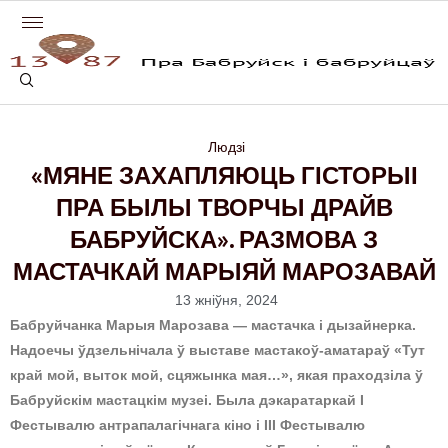
Людзі
«МЯНЕ ЗАХАПЛЯЮЦЬ ГІСТОРЫІ
ПРА БЫЛЫ ТВОРЧЫ ДРАЙВ
БАБРУЙСКА». РАЗМОВА З
МАСТАЧКАЙ МАРЫЯЙ МАРОЗАВАЙ
13 жніўня, 2024
Бабруйчанка Марыя Марозава — мастачка і дызайнерка.
Надоечы ўдзельнічала ў выставе мастакоў-аматараў «Тут
край мой, выток мой, сцяжынка мая…», якая праходзіла ў
Бабруйскім мастацкім музеі. Была дэкаратаркай І
Фестывалю антрапалагічнага кіно і ІІІ Фестывалю