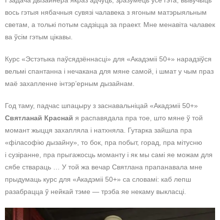
вось гэтыя нябачныя сувязі чалавека з ягоным матэрыяльным
светам, а толькі потым садзіцца за праект. Мне менавіта чалавек
ва ўсім гэтым цікавы.
Курс «Эстэтыка паўсядзённасці» для «Акадэміі 50+» нарадзіўся
вельмі спантанна і нечакана для мяне самой, і шмат у чым праз
маё захапленне інтэр’ерным дызайнам.
Год таму, падчас шпацыру з заснавальніцай «Акадэміі 50+»
Святланай Краснай
я распавядала пра тое, што мяне ў той
момант жыцця захапляла і натхняла. Гутарка зайшла пра
«філасофію дызайну», то бок, пра побыт, горад, пра мітусню
і сузіранне, пра прыгажосць моманту і як мы самі яе можам для
сябе ствараць … У той жа вечар Святлана прапанавала мне
прыдумаць курс для «Акадэміі 50+» са словамі: каб лепш
разабрацца ў нейкай тэме — трэба яе некаму выкласці.