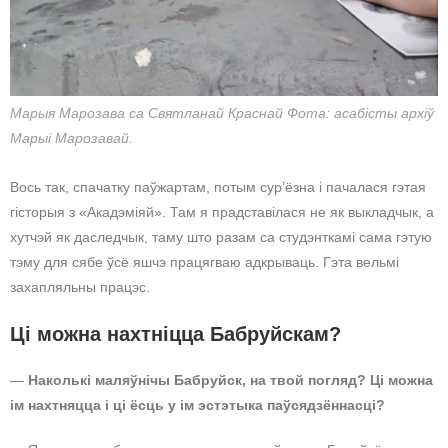
Марыя Марозава са Святланай Краснай Фота: асабісты архіў
Марыі Марозавай.
Вось так, спачатку паўжартам, потым сур’ёзна і пачалася гэтая
гісторыя з «Акадэміяй». Там я прадставілася не як выкладчык, а
хутчэй як даследчык, таму што разам са студэнткамі сама гэтую
тэму для сябе ўсё яшчэ працягваю адкрываць. Гэта вельмі
захапляльны працэс.
Ці можна нахтніцца Бабруйскам?
—
Наколькі маляўнічы Бабруйск, на твой погляд? Ці можна
ім нахтняцца і ці ёсць у ім эстэтыка паўсядзённасці?