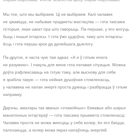
Мы тое, што мы выбіраем. Ці не выбіраем. Калі чалавек
не цікавіцца, не набывае прадметы мастацтва — гэта таксама
гісторыя, якая шмат пра што гаворыць. Па-першае, у яго могуць
быць і іншыя інтарэсы. І гэта ўжо цудоўна, таму што інтарэсы
ёсць і гэта першы крок да далейшага дыялогу.
Па-другое, я часта чую такі адказ: «А я ў гэтым нічога
не разумею». І пакуль для мяне гэта патавая сітуацыя. Можна
доўга рэфлексаваць на гэтую тэму, але выснову для сябе
я зрабіла такую — гэта нейкая душэўная стомленасць,
у чалавека не хапае энергіі проста думаць і разбірацца ў гэтым
напрамку.
Дарэчы, аматары так званых «спакойных» бэжавых або шэрых
манатонных інтэр’ераў — гэта таксама прыкмета стомленасці.
Чалавек проста не можа змясціць у сябе колер, ён яго баіцца,
палохаецца, а колер можа якраз напаўняць энергіяй.