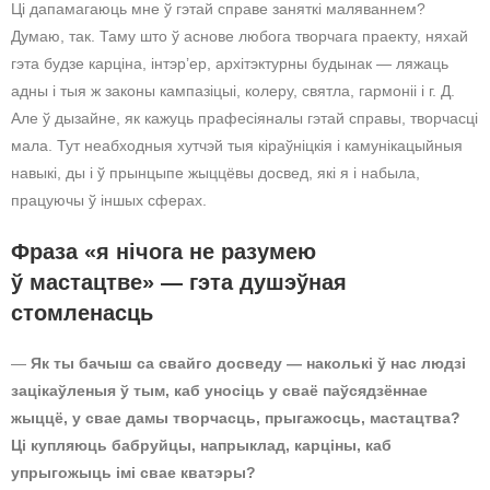
Ці дапамагаюць мне ў гэтай справе заняткі маляваннем?
Думаю, так. Таму што ў аснове любога творчага праекту, няхай
гэта будзе карціна, інтэр’ер, архітэктурны будынак — ляжаць
адны і тыя ж законы кампазіцыі, колеру, святла, гармоніі і г. Д.
Але ў дызайне, як кажуць прафесіяналы гэтай справы, творчасці
мала. Тут неабходныя хутчэй тыя кіраўніцкія і камунікацыйныя
навыкі, ды і ў прынцыпе жыццёвы досвед, які я і набыла,
працуючы ў іншых сферах.
Фраза «я нічога не разумею
ў мастацтве» — гэта душэўная
стомленасць
—
Як ты бачыш са свайго досведу — наколькі ў нас людзі
зацікаўленыя ў тым, каб уносіць у сваё паўсядзённае
жыццё, у свае дамы творчасць, прыгажосць, мастацтва?
Ці купляюць бабруйцы, напрыклад, карціны, каб
упрыгожыць імі свае кватэры?