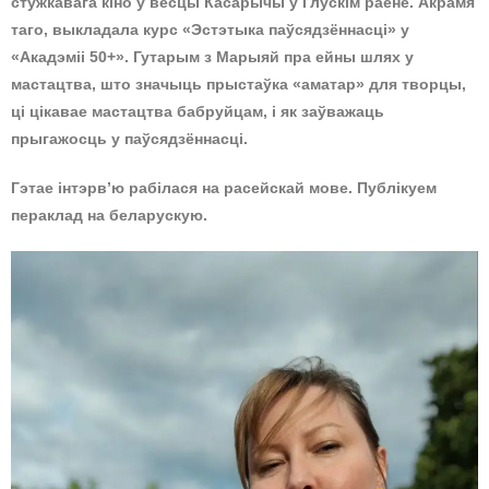
стужкавага кіно ў вёсцы Касарычы ў Глускім раёне. Акрамя
таго, выкладала курс «Эстэтыка паўсядзённасці» у
«Акадэміі 50+». Гутарым з Марыяй пра ейны шлях у
мастацтва, што значыць прыстаўка «аматар» для творцы,
ці цікавае мастацтва бабруйцам, і як заўважаць
прыгажосць у паўсядзённасці.
Гэтае інтэрв’ю рабілася на расейскай мове. Публікуем
пераклад на беларускую.