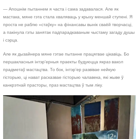
— Апошнім пытаннем я часта і сама задавалася. Але як
мастака, мяне гэта стала хваляваць у крыху меншай ступені. Я
проста не раблю «стаўку» на фінансавы вынік сваёй творчасці,
а пакінула гэты занятак падпарадкаваным чыстаму загаду душы
і сэрца.
Але як дызайнера мяне гэтае пытанне працягвае цікавіць. Бо
першакласныя інтэр’ерныя праекты будуюцца якраз вакол
прадметаў мастацтва. То бок, інтэр’ер развівае нейкую
гісторыю, ці нават расказвае гісторыю чалавека, які жыве ў
канкрэтнай прасторы, праз мастацтва ў тым ліку.