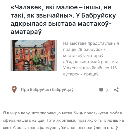
Я шчыра веру, што творчасцю можа быць прасякнутая любая
сфера нашага жыцця. Гэта як оптыка, праз якую ты глядзіш на
свет. А як ты трансфармуеш убачанае, як праяўляеш гэта ў