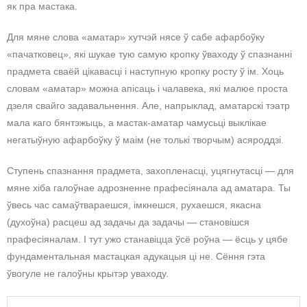
як пра мастака.
Для мяне слова «аматар» хутчэй нясе ў сабе афарбоўку
«пачатковец», які шукае тую самую кропку ўваходу ў спазнанні
прадмета сваёй цікавасці і наступную кропку росту ў ім. Хоць
словам «аматар» можна апісаць і чалавека, які малюе проста
дзеля свайго задавальнення. Але, напрыклад, аматарскі тэатр
мала каго бянтэжыць, а мастак-аматар чамусьці выклікае
негатыўную афарбоўку ў маім (не толькі творчым) асяроддзі.
Ступень спазнання прадмета, захопленасці, уцягнутасці — для
мяне хіба галоўнае адрозненне прафесіянала ад аматара. Ты
ўвесь час самаўтвараешся, імкнешся, рухаешся, якасна
(духоўна) расцеш ад задачы да задачы — становішся
прафесіяналам. І тут ужо станавіцца ўсё роўна — ёсць у цябе
фундаментальная мастацкая адукацыя ці не. Сёння гэта
ўвогуле не галоўны крытэр уваходу.