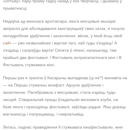
«оптыку» пару-тройку гадоў назад у бок творчасці, і дызайну ў
прыватнасці.
Нядаўна ад менскага архітэктара, якога мясцовыя жыхаркі
запрасілі для абследавання канструкцыяў сваіх хатак, я пачула
непадробнае здзіўленне і захапленне: вёска, у якой ёсць свой
сайт
— ужо незвычайная і вартая таго, каб туды з’ездзіць! А
з’ездзіць і сапраўды варта! Сёлета ў ліпені, напрыклад, там
прайшлі два фестывалі: l Фестываль антрапалагічнага кіно і lll
Фестываль стужкавага кіно.
Першы раз я трапіла ў Касарычы выпадкова (ці не?) менавіта на
— на Першы стужачны кінафэст. Адчула здзіўленне і
захапленне. Пасябравала з мясцовымі, стала ездзіць туды
часцей. Стваральнай працы ўладальнікі вясковага клуба, на
базе якога і праходзяць фестывалі, заўсёды радыя. Яны дораць
магчымасць і папрацаваць, і пакрэатывіць.
Летась, падчас правядзення ll стужкавага кінафестывалю, мне