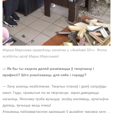
Марыя Марозава праводзіць занятак у «Акадэміі 50+». Фота:
асабісты архіў Марыі Марозавай.
— Як бы ты хацела далей развівацца ў творчасці і
прафесіі? Што рэалізаваць для сябе і гораду?
— Хачу ахапіць неабсяжнае. Творчых планаў і ідэяў сапраўды
шмат. Гады, пражытыя па-за творчасцю, зараз даводзіцца
наганяць. Многаму трэба вучыцца: зноўку маляваць, крэатыўна
думаць, вучыцца жыць інакш!
Атрымаць паўнавартасную адукацыю ў дызайне таксама хачу …