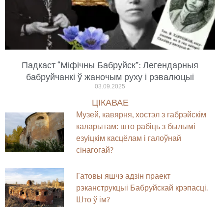
Падкаст “Міфічны Бабруйск”: Легендарныя
бабруйчанкі ў жаночым руху і рэвалюцыі
03.09.2025
ЦІКАВАЕ
Музей, кавярня, хостэл з габрэйскім
каларытам: што рабіць з былымі
езуіцкім касцёлам і галоўнай
сінагогай?
Гатовы яшчэ адзін праект
рэканструкцыі Бабруйскай крэпасці.
Што ў ім?