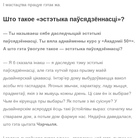
І мастацтва працуе гэтак жа.
Што такое «эстэтыка паўсядзённасці»?
— Ты называеш сябе даследчыцай эстэтыкі
паўсядзённасці. Ты вяла аднайменны курс у «Акадэміі 50+».
А што гэта ўвогуле такое — эстэтыка паўсядзённасці?
— Я б сказала інакш — я даследую тэму эстэтыкі
паўсядзённасці, але гэта хутчэй праз прызму маёй
дызайнерскай цікавасці. Інтэр’ер дому выбудоўваецца вакол
асобы яго гаспадара. Ягоных звычак, характару, ладу жыцця,
прадметаў, якія з ім жывуць кожны дзень. Ці сам ён іх выбірае?
Чым ён кіруецца пры выбары? Як потым з імі суіснуе? У
дызайнерскім асяроддзі ёсць такі ўстойлівы выраз: спачатку мы
ствараем дом, а потым дом фармуе нас. Нядаўна даведалася,
што гэта цытата
Чэрчыля.
І задача дызайнера якраз адчуць, зразумець усё гэта, вывучыць