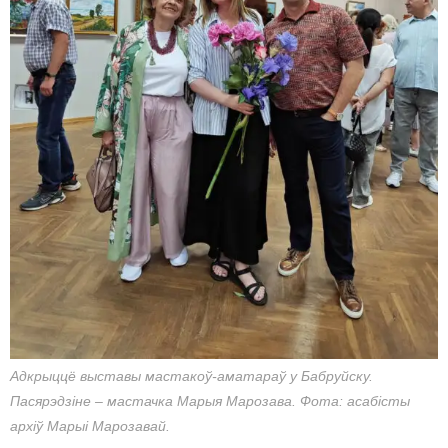
Адкрыццё выставы мастакоў-аматараў у Бабруйску.
Пасярэдзіне – мастачка Марыя Марозава. Фота: асабісты
архіў Марыі Марозавай.