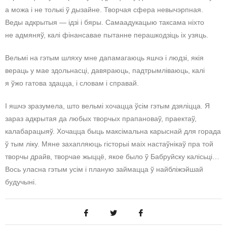
а можа і не толькі ў дызайне. Творчая сфера невычэрпная.
Веды адкрытыя — ідзі і бяры. Самаадукацыю таксама ніхто
не адмяняў, калі фінансавае пытанне перашкодзіць іх узяць.
Вельмі на гэтым шляху мне дапамагаюць яшчэ і людзі, якія
вераць у мае здольнасці, давяраюць, падтрымліваюць, калі
я ўжо гатова здацца, і словам і справай.
І яшчэ зразумела, што вельмі хочацца ўсім гэтым дзяліцца. Я
зараз адкрытая да любых творчых прапановаў, праектаў,
калабарацыяў. Хочацца быць максімальна карыснай для горада
ў тым ліку. Мяне захапляюць гісторыі маіх настаўнікаў пра той
творчы драйв, творчае жыццё, якое было ў Бабруйску калісьці…
Вось уласна гэтым усім і планую займацца ў найбліжэйшай
будучыні.