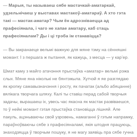
—
Марыя, ты называеш сябе мастачкай-аматаркай,
удзельнічаеш у выставах мастакоў-аматараў. А хто гэта
такі — мастак-аматар? Чым ён адрозніваецца ад
прафесіянала, і чаго не хапае аматару, каб стаць
прафесіяналам? Ды і ці трэба ім станавіцца?
— Вы закранаеце вельмі важную для мяне тэму на сённяшні
момант. І з першага ж пытання, як кажуць, з месца — у кар’ер.
Шмат каму з майго атачэння прыстаўка «аматар» вельмі рэжа
слых. Мяне яна ніколькі не бянтэжыла. Хутчэй я яе разглядаю
як кропку самавызначэння і росту, як пачатак (альбо абяцанне)
вялікага творчага шляху. Калі ты ставіш перад сабой творчыя
задачы, вырашаеш іх, увесь час якасна як мастак развіваешся,
то ў нейкі момант гэтая прыстаўка становіцца лішняй. Але
пакуль, ацэньваючы свой узровень, намаганні ў гэтым напрамку,
параўноўваючы сябе з прафесіяналамі, якія штодня працуюць,
знаходзяцца ў творчым пошуку, я не магу заявіць пра сябе гучна