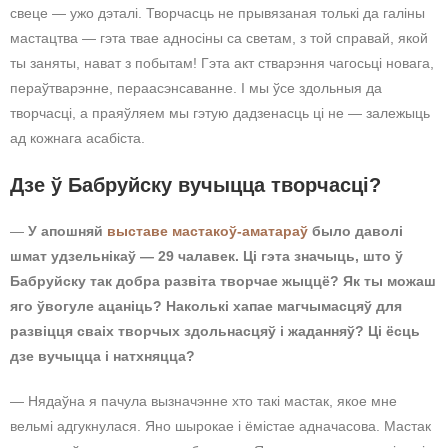
свеце — ужо дэталі. Творчасць не прывязаная толькі да галіны
мастацтва — гэта твае адносіны са светам, з той справай, якой
ты заняты, нават з побытам! Гэта акт стварэння чагосьці новага,
пераўтварэнне, пераасэнсаванне. І мы ўсе здольныя да
творчасці, а праяўляем мы гэтую дадзенасць ці не — залежыць
ад кожнага асабіста.
Дзе ў Бабруйску вучыцца творчасці?
—
У апошняй
выставе мастакоў-аматараў
было даволі
шмат удзельнікаў — 29 чалавек. Ці гэта значыць, што ў
Бабруйску так добра развіта творчае жыццё? Як ты можаш
яго ўвогуле ацаніць? Наколькі хапае магчымасцяў для
развіцця сваіх творчых здольнасцяў і жаданняў? Ці ёсць
дзе вучыцца і натхняцца?
— Нядаўна я пачула вызначэнне хто такі мастак, якое мне
вельмі адгукнулася. Яно шырокае і ёмістае адначасова. Мастак