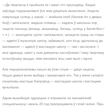
—Да творчасці я прыйшла як і шмат хто прыходзіць. Бацькі
заўсёды падтрымлівалі ўсе мае дзіцячыя захапленні. Хацела
навучыцца гуляць у шашкі — знайшла клуб (балазе ён у двары
быў) і запісалася, жадала спяваць — хадзіла ў школьны хор,
хацела танчыць (вязаць, вышываць, бегаць, гуляць у баскетбол і
т. п.) — знаходзіла гурткі і запісвалася, захацела граць на гітары
— адвялі ў музычную школу, заўважылі, што ёсць здольнасці да
малявання — адвялі ў мастацкую школу — там і засталася. І,
мне здаецца, шмат у чым дзякуючы настаўнікам і таму творчаму
інтэнсіўнаму жыццю, якім менавіта яны самі жылі і гарэлі.
Але першапачатковы пасыл ва ўсім гэтым — дзіця хацела,
бацькі давалі волю выбару і заахвочвалі яго. Так у мяне склаўся
пачатковы мастацкі бэкграўнд — мастацкая школа і мастацкае
вучылішча.
Аднак вышэйшую адукацыю я атрымала па эканамічнай
спецыяльнасці і амаль 20 год прапрацавала ў гэтай галіне. Пры