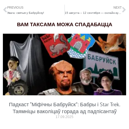
PREVIOUS
NEXT
Увага: святыя у Бабруйску!
15 августа – 12 сентября — онлайн-курс для женщин Wonder Women
ВАМ ТАКСАМА МОЖА СПАДАБАЦЦА
Падкаст “Міфічны Бабруйск”: Бабры і Star Trek.
Таямніцы ваколіцаў горада ад падпісантаў
17.09.2025