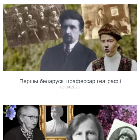
Першы беларускі прафессар геаграфіі
06.09.2025