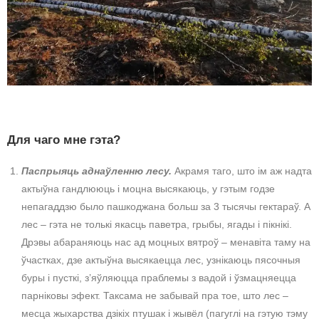
Для чаго мне гэта?
Паспрыяць аднаўленню лесу.
Акрамя таго, што ім аж надта
актыўна гандлююць і моцна высякаюць, у гэтым годзе
непагаддзю было пашкоджана больш за 3 тысячы гектараў. А
лес – гэта не толькі якасць паветра, грыбы, ягады і пікнікі.
Дрэвы абараняюць нас ад моцных вятроў – менавіта таму на
ўчастках, дзе актыўна высякаецца лес, узнікаюць пясочныя
буры і пусткі, з’яўляюцца праблемы з вадой і ўзмацняецца
парніковы эфект. Таксама не забывай пра тое, што лес –
месца жыхарства дзікіх птушак і жывёл (пагуглі на гэтую тэму