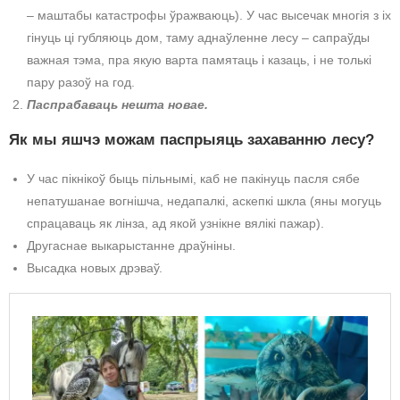
– маштабы катастрофы ўражваюць). У час высечак многія з іх
гінуць ці губляюць дом, таму аднаўленне лесу – сапраўды
важная тэма, пра якую варта памятаць і казаць, і не толькі
пару разоў на год.
Паспрабаваць нешта новае.
Як мы яшчэ можам паспрыяць захаванню лесу?
У час пікнікоў быць пільнымі, каб не пакінуць пасля сябе
непатушанае вогнішча, недапалкі, аскепкі шкла (яны могуць
спрацаваць як лінза, ад якой узнікне вялікі пажар).
Другаснае выкарыстанне драўніны.
Высадка новых дрэваў.