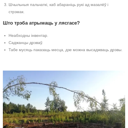
Шчыльныя пальчаткі, каб абараніць рукі ад мазалёў і
стрэмак.
Што трэба атрымаць у лясгасе?
Неабходны інвентар.
Саджанцы дрэваў.
Табе мусяць паказаць месца, дзе можна высаджваць дрэвы.