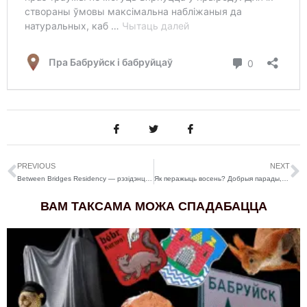
PREVIOUS
NEXT
Between Bridges Residency — рэзідэнцыя для візуальных мастакоў у Берліне, Германія
Як перажыць восень? Добрыя парады, фільмы, цікавы рэцэпт шарлоткі ды іншыя ідэі для тых, хто яе не любіць
ВАМ ТАКСАМА МОЖА СПАДАБАЦЦА