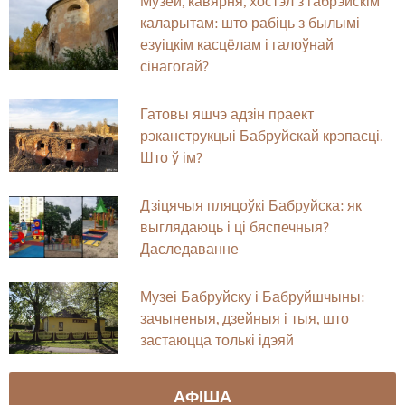
Музей, кавярня, хостэл з габрэйскім
каларытам: што рабіць з былымі
езуіцкім касцёлам і галоўнай
сінагогай?
Гатовы яшчэ адзін праект
рэканструкцыі Бабруйскай крэпасці.
Што ў ім?
Дзіцячыя пляцоўкі Бабруйска: як
выглядаюць і ці бяспечныя?
Даследаванне
Музеі Бабруйску і Бабруйшчыны:
зачыненыя, дзейныя і тыя, што
застаюцца толькі ідэяй
АФІША