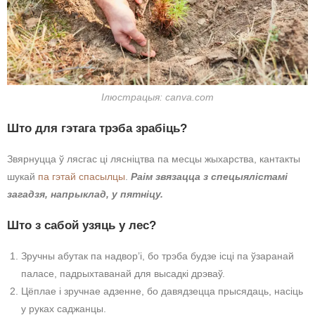
Ілюстрацыя: canva.com
Што для гэтага трэба зрабіць?
Звярнуцца ў лясгас ці лясніцтва па месцы жыхарства, кантакты
шукай
па гэтай спасылцы
.
Раім звязацца з спецыялістамі
загадзя, напрыклад, у пятніцу.
Што з сабой узяць у лес?
Зручны абутак па надвор’і, бо трэба будзе ісці па ўзаранай
паласе, падрыхтаванай для высадкі дрэваў.
Цёплае і зручнае адзенне, бо давядзецца прысядаць, насіць
у руках саджанцы.