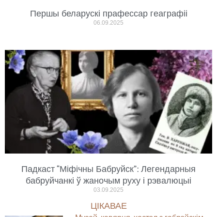
Першы беларускі прафессар геаграфіі
06.09.2025
Падкаст “Міфічны Бабруйск”: Легендарныя
бабруйчанкі ў жаночым руху і рэвалюцыі
03.09.2025
ЦІКАВАЕ