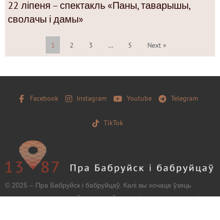
22 ліпеня – спектакль «Паны, таварышы,
сволачы і дамы»
1
2
3
…
5
Next »
Facebook
Instagram
Youtube
Telegram
TikTok
© 2025 – Пра Бабруйск і бабруйцаў. Калі вы хочаце ўзяць
матэрыял з нашага сайту, захавайце, калі ласка, загаловак і
тэкст бяз зменаў і дайце наўпроставую працоўную