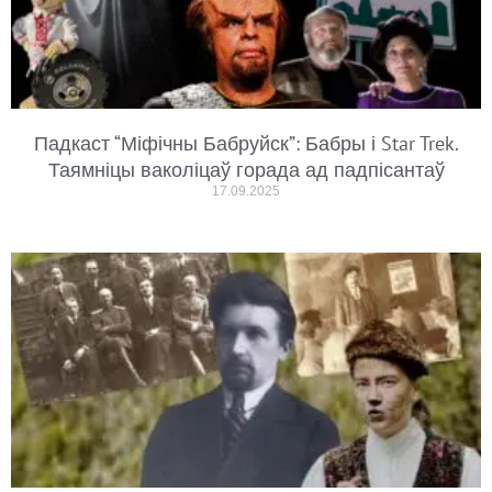
Падкаст “Міфічны Бабруйск”: Бабры і Star Trek.
Таямніцы ваколіцаў горада ад падпісантаў
17.09.2025