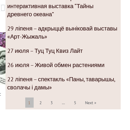
интерактивная выставка “Тайны
T
S
древнего океана”
29 ліпеня – адкрыццё выніковай выставы
«Арт-Жыжаль»
27 июля – Туц Туц Квиз Лайт
26 июля – Живой обмен растениями
22 ліпеня – спектакль «Паны, таварышы,
сволачы і дамы»
:
1
2
3
…
5
Next »