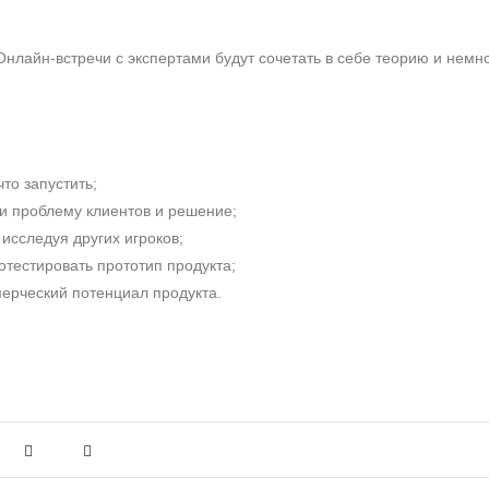
Онлайн-встречи с экспертами будут сочетать в себе теорию и немн
 что
запустить;
ти
проблему клиентов и решение;
, исследуя
других игроков;
ротестировать
прототип продукта;
ммерческий
потенциал продукта.