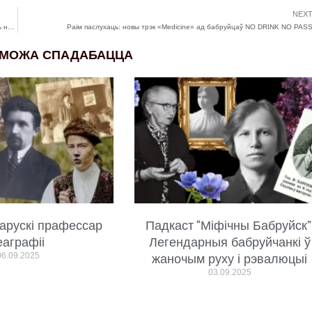
NEX
“Зразумела – усё што я рабіла ў Беларусі, трэба пакінуць там, а ў Францыі пачаць нешта новае”. Кацярына Ламбэк пра тое, як знайшла сябе ў эміграцыі
Раім паслухаць: новы трэк «Medicine» ад бабруйцаў NO DRINK NO PAS
 МОЖА СПАДАБАЦЦА
арускі прафессар
Падкаст “Міфічны Бабруйск”
еаграфіі
Легендарныя бабруйчанкі ў
06.09.2025
жаночым руху і рэвалюцыі
03.09.2025