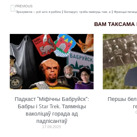
PREVIOUS
ВАМ ТАКСАМА
Падкаст “Міфічны Бабруйск”:
Першы бел
Бабры і Star Trek. Таямніцы
г
ваколіцаў горада ад
падпісантаў
17.09.2025