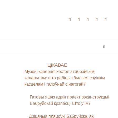
ЦІКАВАЕ
Музей, кавярня, хостэл з габрэйскім
каларытам: што рабіць з былымі езуіцкім
касцёлам і галоўнай сінагогай?
Гатовы яшчэ адзін праект рэканструкцыі
Бабруйскай крэпасці. Што ў ім?
Дзіцячыя пляцоўкі Бабруйска: як