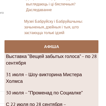
выглядаюць і ці бяспечныя?
Даследаванне
ого
Музеі Бабруйску і Бабруйшчыны:
зачыненыя, дзейныя і тыя, што
застаюцца толькі ідэяй
АФІША
Выставка “Вещей забытых голоса” – по 28
сентября
31 июля – Шоу-викторина Мистера
Холмса
30 июля – “Променад по Социалке”
С 22 июля по 28 сентября –